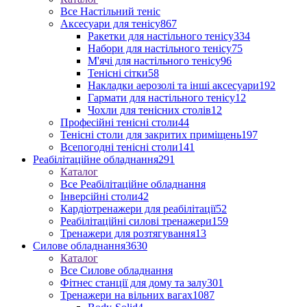
Все Настільний теніс
Аксесуари для тенісу
867
Ракетки для настільного тенісу
334
Набори для настільного тенісу
75
М'ячі для настільного тенісу
96
Тенісні сітки
58
Накладки аерозолі та інші аксесуари
192
Гармати для настільного тенісу
12
Чохли для тенісних столів
12
Професійні тенісні столи
44
Тенісні столи для закритих приміщень
197
Всепогодні тенісні столи
141
Реабілітаційне обладнання
291
Каталог
Все Реабілітаційне обладнання
Інверсійні столи
42
Кардіотренажери для реабілітації
52
Реабілітаційні силові тренажери
159
Тренажери для розтягування
13
Силове обладнання
3630
Каталог
Все Силове обладнання
Фітнес станції для дому та залу
301
Тренажери на вільних вагах
1087