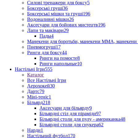
Силові тренажери для боксу
5
Боксерські груші
36
Боксерські мішки та груші
196
Водоналивні мішки
26
Аксесуари для бойових мистецтв
196
Лапи та маківари
29
Пады
4
Манекени для боротьби, манекени ММА, манекени 
Пневмогруші
17
Ринги для боксу
44
Ринги на помосте
8
Ринги напольные
10
Настільні Ігри
555
Каталог
Все Настільні Ігри
Аерохокей
30
Дартс
79
Міні-теніс
1
Більярд
218
Аксесуари для більярду
9
Більярдні стіл для піраміди
97
Більярдні столи для пулу - американка
48
Більярдні столи для снукера
62
Нарди
1
Настільний футбол
170