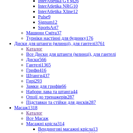
InterAtletika GYM
26
InterAtletika NRG
10
InterAtletika Xline
12
Pulse
9
Signum
12
SportsArt
7
Машини Сміта
37
Турніки настінні для будинку
176
Диски для штанги (млинці), для гантелі
3761
Каталог
Все Диски для штанги (млинці), для гантелі
Диски
566
Гантелі
1365
Грифи
416
Штанги
437
Гирі
293
Замки для грифів
66
Набори лава та штанга
44
Опції до тренажерів
287
Підставки та стійки для дисків
287
Масаж
1318
Каталог
Все Масаж
Масажні крісла
314
Вендингові масажні крісла
13