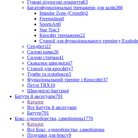
Гумові підлогові покриття
63
Багатофункціональні тренажери для залів
288
Impulse Zone (Crossfit)
2
Freemotion
0
SportsArt
0
Star Trac
3
Кросфіт тренажери
22
Станції для функціонального тренінгу Explod
Сендбегі
22
Силові рами
26
Силові стрічки
41
Скакалки швидкісні
7
Станції для кросфіту
7
Тумби та пліобокси
5
Функціональний тренінг і Кроссфіт
37
Петлі TRX
10
Швидкісні бар'єри
4
Батути й аксесуари
791
Каталог
Все Батути й аксесуари
Батути
791
Бокс, єдиноборства, самоборона
1770
Каталог
Все Бокс, єдиноборства, самоборона
Подушки для боксу
9