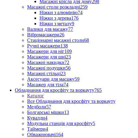
Масажні крісла для дому
298
Масажні столи розкладні
259
Ніжки з алюмінію
74
Ніжки з дерева
176
Ніжки з металу
9
Валики для масажу
77
Вібромасажери
26
Стаціонарні масажні столи
68
Ручні масажери
138
Масажери для ніг
109
Масажери для шиї
23
Масажні накидки
72
Масажні подушки
56
Масажні стільці
23
Аксесуари для масажу
59
Масажер для тіла
74
Обладнання для кросфіту та воркауту
765
Каталог
Все Обладнання для кросфіту та воркауту
Медболи
57
Болгарські мішки
13
Кувалди
4
Модульна станція для кросфіту
5
Таймери
4
Обважнювачі
164