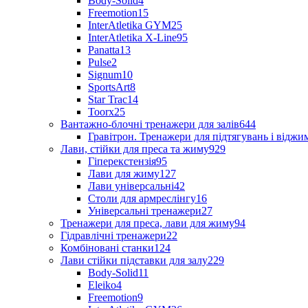
Body-Solid
4
Freemotion
15
InterAtletika GYM
25
InterAtletika X-Line
95
Panatta
13
Pulse
2
Signum
10
SportsArt
8
Star Trac
14
Toorx
25
Вантажно-блочні тренажери для залів
644
Гравітрон. Тренажери для підтягувань і відж
Лави, стійки для преса та жиму
929
Гіперекстензія
95
Лави для жиму
127
Лави універсальні
42
Столи для армреслінгу
16
Універсальні тренажери
27
Тренажери для преса, лави для жиму
94
Гідравлічні тренажери
22
Комбіновані станки
124
Лави стійки підставки для залу
229
Body-Solid
11
Eleiko
4
Freemotion
9