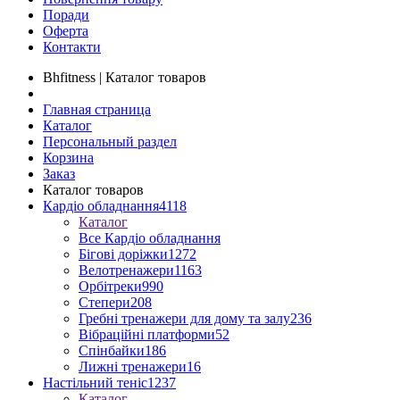
Поради
Оферта
Контакти
Bhfitness | Каталог товаров
Главная страница
Каталог
Персональный раздел
Корзина
Заказ
Каталог товаров
Кардіо обладнання
4118
Каталог
Все Кардіо обладнання
Бігові доріжки
1272
Велотренажери
1163
Орбітреки
990
Степери
208
Гребні тренажери для дому та залу
236
Вібраційні платформи
52
Спінбайки
186
Лижні тренажери
16
Настільний теніс
1237
Каталог