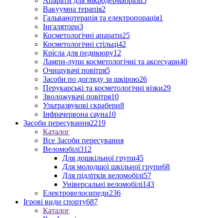
Апарати для мікродермабразії
5
Вакуумна терапія
2
Гальванотерапія та електропорація
1
Інгалятори
3
Косметологічні апарати
25
Косметологічні стільці
42
Крісла для педикюру
12
Лампи-лупи косметологічні та аксесуари
40
Очищувачі повітря
5
Засоби по догляду за шкірою
26
Перукарські та косметологічні візки
29
Зволожувачі повітря
10
Ультразвукові скрабери
8
Інфрачервона сауна
10
Засоби пересування
2219
Каталог
Все Засоби пересування
Веломобілі
312
Для дошкільної групи
45
Для молодшої шкільної групи
68
Для підлітків веломобілі
57
Універсальні веломобілі
143
Електровелосипеди
236
Ігрові види спорту
687
Каталог