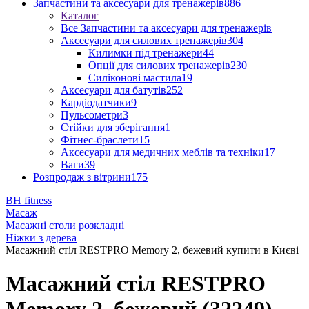
Запчастини та аксесуари для тренажерів
886
Каталог
Все Запчастини та аксесуари для тренажерів
Аксесуари для силових тренажерів
304
Килимки під тренажери
44
Опції для силових тренажерів
230
Силіконові мастила
19
Аксесуари для батутів
252
Кардіодатчики
9
Пульсометри
3
Стійки для зберігання
1
Фітнес-браслети
15
Аксесуари для медичних меблів та техніки
17
Ваги
39
Розпродаж з вітрини
175
BH fitness
Масаж
Масажні столи розкладні
Ніжки з дерева
Масажний стіл RESTPRO Memory 2, бежевий купити в Києві
Масажний стіл RESTPRO