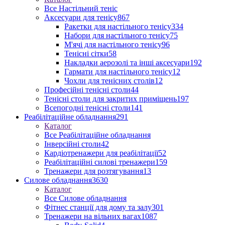
Все Настільний теніс
Аксесуари для тенісу
867
Ракетки для настільного тенісу
334
Набори для настільного тенісу
75
М'ячі для настільного тенісу
96
Тенісні сітки
58
Накладки аерозолі та інші аксесуари
192
Гармати для настільного тенісу
12
Чохли для тенісних столів
12
Професійні тенісні столи
44
Тенісні столи для закритих приміщень
197
Всепогодні тенісні столи
141
Реабілітаційне обладнання
291
Каталог
Все Реабілітаційне обладнання
Інверсійні столи
42
Кардіотренажери для реабілітації
52
Реабілітаційні силові тренажери
159
Тренажери для розтягування
13
Силове обладнання
3630
Каталог
Все Силове обладнання
Фітнес станції для дому та залу
301
Тренажери на вільних вагах
1087