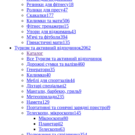
Резинки для фітнесу
18
Ролики для пресу
47
Скакалки
177
Килимки та мати
506
Фітнес тренажери
15
Упори для віджимань
43
М'ячі та фітболи
394
Гімнастичні мати
135
Туризм та активний відпочинок
2062
Каталог
Все Туризм та активний відпочинок
Дорожні сумки та валізи
460
Генератори
35
Килимки
40
Меблі для спортзалів
44
Ліхтарі спеціальні
2
Мангали, барбекю, гриль
9
Метеоприлади
235
Намети
129
Портативні та сонячні зарядні пристрої
9
Телескопи, мікроскопи
145
Мікроскопи
80
Планетарії
2
Телескопи
63
Полювання та стрілянина
354