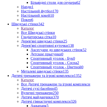
Більярдні столи для снукера
62
Нарди
1
Настільний футбол
170
Настільний хокей
10
Покер
6
Шведські стінки
342
Каталог
Все Шведські стінки
Гладіаторська сітка
10
Дерев'яні шведські стінки
25
Дерев'яні спортивні куточки
138
Аксесуари до шведських стінок
52
Детские прыгунки
0
Спортивный уголок - Бук
0
Спортивный уголок - Сосна
2
Спортивный уголок - Цветной
0
Металеві шведські стінки
135
Дитячі тренажери та ігрові комплекси
1352
Каталог
Все Дитячі тренажери та ігрові комплекси
Дитячі сухі басейни
45
Вуличні тренажери
250
Дитячі майданчики
370
Дитячі гімнастичні комплекси
326
Аквапарк
5