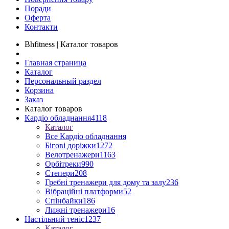
Поради
Оферта
Контакти
Bhfitness | Каталог товаров
Главная страница
Каталог
Персональный раздел
Корзина
Заказ
Каталог товаров
Кардіо обладнання
4118
Каталог
Все Кардіо обладнання
Бігові доріжки
1272
Велотренажери
1163
Орбітреки
990
Степери
208
Гребні тренажери для дому та залу
236
Вібраційні платформи
52
Спінбайки
186
Лижні тренажери
16
Настільний теніс
1237
Каталог