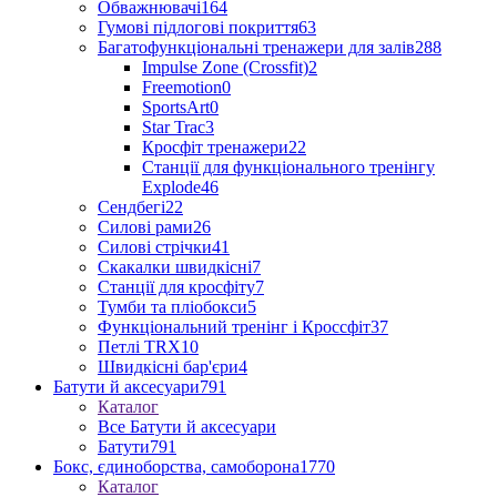
Обважнювачі
164
Гумові підлогові покриття
63
Багатофункціональні тренажери для залів
288
Impulse Zone (Crossfit)
2
Freemotion
0
SportsArt
0
Star Trac
3
Кросфіт тренажери
22
Станції для функціонального тренінгу
Explode
46
Сендбегі
22
Силові рами
26
Силові стрічки
41
Скакалки швидкісні
7
Станції для кросфіту
7
Тумби та пліобокси
5
Функціональний тренінг і Кроссфіт
37
Петлі TRX
10
Швидкісні бар'єри
4
Батути й аксесуари
791
Каталог
Все Батути й аксесуари
Батути
791
Бокс, єдиноборства, самоборона
1770
Каталог