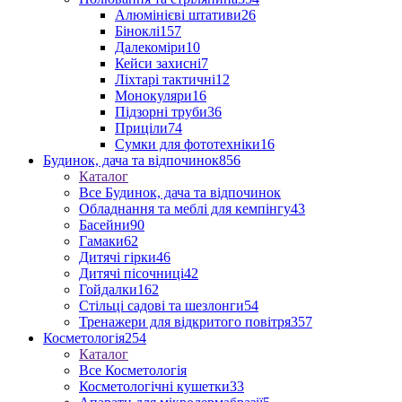
Алюмінієві штативи
26
Біноклі
157
Далекоміри
10
Кейси захисні
7
Ліхтарі тактичні
12
Монокуляри
16
Підзорні труби
36
Приціли
74
Сумки для фототехніки
16
Будинок, дача та відпочинок
856
Каталог
Все Будинок, дача та відпочинок
Обладнання та меблі для кемпінгу
43
Басейни
90
Гамаки
62
Дитячі гірки
46
Дитячі пісочниці
42
Гойдалки
162
Стільці садові та шезлонги
54
Тренажери для відкритого повітря
357
Косметологія
254
Каталог
Все Косметологія
Косметологічні кушетки
33