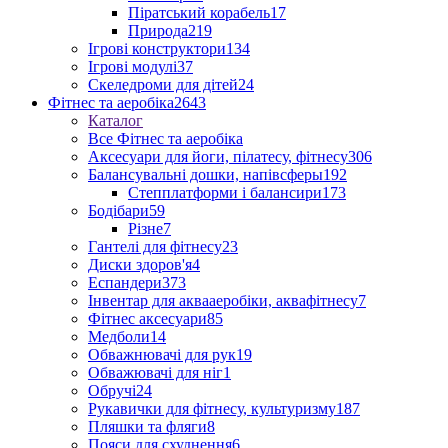
Піратський корабель
17
Природа
219
Ігрові конструктори
134
Ігрові модулі
37
Скеледроми для дітей
24
Фітнес та аеробіка
2643
Каталог
Все Фітнес та аеробіка
Аксесуари для йоги, пілатесу, фітнесу
306
Балансувальні дошки, напівсферы
192
Степплатформи і балансири
173
Бодібари
59
Різне
7
Гантелі для фітнесу
23
Диски здоров'я
4
Еспандери
373
Інвентар для аквааеробіки, аквафітнесу
7
Фітнес аксесуари
85
Медболи
14
Обважнювачі для рук
19
Обважювачі для ніг
1
Обручі
24
Рукавички для фітнесу, культуризму
187
Пляшки та фляги
8
Пояси для схуднення
6