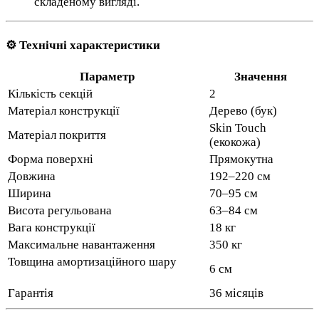
складеному вигляді.
⚙️ Технічні характеристики
Параметр
Значення
Кількість секцій
2
Матеріал конструкції
Дерево (бук)
Skin Touch
Матеріал покриття
(екокожа)
Форма поверхні
Прямокутна
Довжина
192–220 см
Ширина
70–95 см
Висота регульована
63–84 см
Вага конструкції
18 кг
Максимальне навантаження
350 кг
Товщина амортизаційного шару
6 см
Гарантія
36 місяців