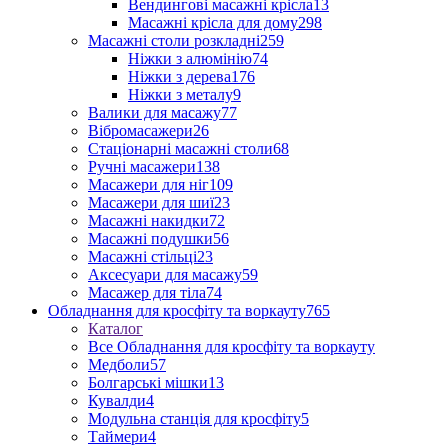
Вендингові масажні крісла
13
Масажні крісла для дому
298
Масажні столи розкладні
259
Ніжки з алюмінію
74
Ніжки з дерева
176
Ніжки з металу
9
Валики для масажу
77
Вібромасажери
26
Стаціонарні масажні столи
68
Ручні масажери
138
Масажери для ніг
109
Масажери для шиї
23
Масажні накидки
72
Масажні подушки
56
Масажні стільці
23
Аксесуари для масажу
59
Масажер для тіла
74
Обладнання для кросфіту та воркауту
765
Каталог
Все Обладнання для кросфіту та воркауту
Медболи
57
Болгарські мішки
13
Кувалди
4
Модульна станція для кросфіту
5
Таймери
4