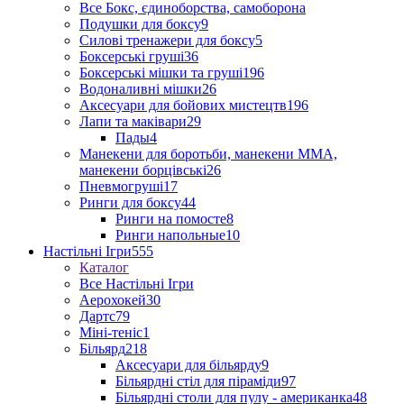
Все Бокс, єдиноборства, самоборона
Подушки для боксу
9
Силові тренажери для боксу
5
Боксерські груші
36
Боксерські мішки та груші
196
Водоналивні мішки
26
Аксесуари для бойових мистецтв
196
Лапи та маківари
29
Пады
4
Манекени для боротьби, манекени ММА,
манекени борцівські
26
Пневмогруші
17
Ринги для боксу
44
Ринги на помосте
8
Ринги напольные
10
Настільні Ігри
555
Каталог
Все Настільні Ігри
Аерохокей
30
Дартс
79
Міні-теніс
1
Більярд
218
Аксесуари для більярду
9
Більярдні стіл для піраміди
97
Більярдні столи для пулу - американка
48