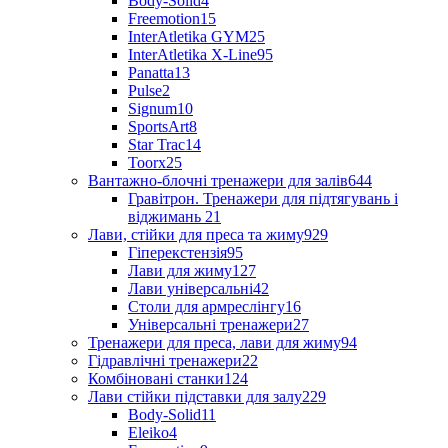
Body-Solid
4
Freemotion
15
InterAtletika GYM
25
InterAtletika X-Line
95
Panatta
13
Pulse
2
Signum
10
SportsArt
8
Star Trac
14
Toorx
25
Вантажно-блочні тренажери для залів
644
Гравітрон. Тренажери для підтягувань і
віджимань
21
Лави, стійки для преса та жиму
929
Гіперекстензія
95
Лави для жиму
127
Лави універсальні
42
Столи для армреслінгу
16
Універсальні тренажери
27
Тренажери для преса, лави для жиму
94
Гідравлічні тренажери
22
Комбіновані станки
124
Лави стійки підставки для залу
229
Body-Solid
11
Eleiko
4