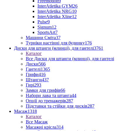
Freemotion
9
InterAtletika GYM
26
InterAtletika NRG
10
InterAtletika Xline
12
Pulse
9
Signum
12
SportsArt
7
Машини Сміта
37
Турніки настінні для будинку
176
Диски для штанги (млинці), для гантелі
3761
Каталог
Все Диски для штанги (млинці), для гантелі
Диски
566
Гантелі
1365
Грифи
416
Штанги
437
Гирі
293
Замки для грифів
66
Набори лава та штанга
44
Опції до тренажерів
287
Підставки та стійки для дисків
287
Масаж
1318
Каталог
Все Масаж
Масажні крісла
314