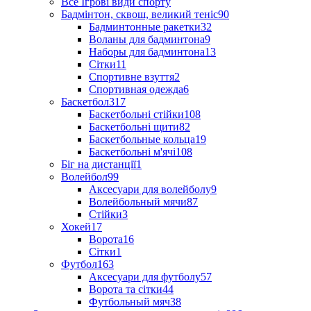
Все Ігрові види спорту
Бадмінтон, сквош, великий теніс
90
Бадминтонные ракетки
32
Воланы для бадминтона
9
Наборы для бадминтона
13
Сітки
11
Спортивне взуття
2
Спортивная одежда
6
Баскетбол
317
Баскетбольні стійки
108
Баскетбольні щити
82
Баскетбольные кольца
19
Баскетбольні м'ячі
108
Біг на дистанції
1
Волейбол
99
Аксесуари для волейболу
9
Волейбольный мячи
87
Стійки
3
Хокей
17
Ворота
16
Сітки
1
Футбол
163
Аксесуари для футболу
57
Ворота та сітки
44
Футбольный мяч
38