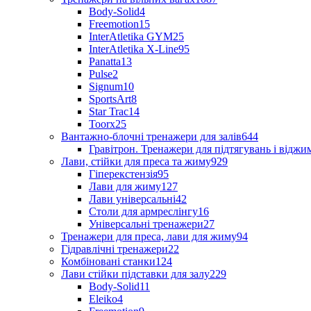
Body-Solid
4
Freemotion
15
InterAtletika GYM
25
InterAtletika X-Line
95
Panatta
13
Pulse
2
Signum
10
SportsArt
8
Star Trac
14
Toorx
25
Вантажно-блочні тренажери для залів
644
Гравітрон. Тренажери для підтягувань і відж
Лави, стійки для преса та жиму
929
Гіперекстензія
95
Лави для жиму
127
Лави універсальні
42
Столи для армреслінгу
16
Універсальні тренажери
27
Тренажери для преса, лави для жиму
94
Гідравлічні тренажери
22
Комбіновані станки
124
Лави стійки підставки для залу
229
Body-Solid
11
Eleiko
4