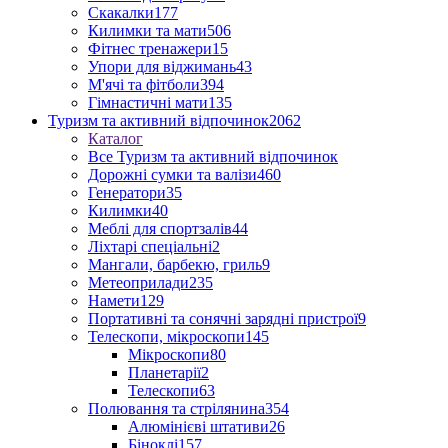
Скакалки
177
Килимки та мати
506
Фітнес тренажери
15
Упори для віджимань
43
М'ячі та фітболи
394
Гімнастичні мати
135
Туризм та активний відпочинок
2062
Каталог
Все Туризм та активний відпочинок
Дорожні сумки та валізи
460
Генератори
35
Килимки
40
Меблі для спортзалів
44
Ліхтарі спеціальні
2
Мангали, барбекю, гриль
9
Метеоприлади
235
Намети
129
Портативні та сонячні зарядні пристрої
9
Телескопи, мікроскопи
145
Мікроскопи
80
Планетарії
2
Телескопи
63
Полювання та стрілянина
354
Алюмінієві штативи
26
Біноклі
157