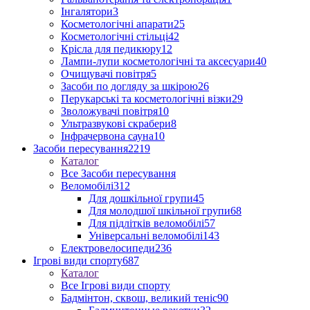
Інгалятори
3
Косметологічні апарати
25
Косметологічні стільці
42
Крісла для педикюру
12
Лампи-лупи косметологічні та аксесуари
40
Очищувачі повітря
5
Засоби по догляду за шкірою
26
Перукарські та косметологічні візки
29
Зволожувачі повітря
10
Ультразвукові скрабери
8
Інфрачервона сауна
10
Засоби пересування
2219
Каталог
Все Засоби пересування
Веломобілі
312
Для дошкільної групи
45
Для молодшої шкільної групи
68
Для підлітків веломобілі
57
Універсальні веломобілі
143
Електровелосипеди
236
Ігрові види спорту
687
Каталог
Все Ігрові види спорту
Бадмінтон, сквош, великий теніс
90