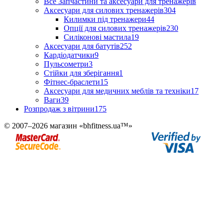
Все Запчастини та аксесуари для тренажерів
Аксесуари для силових тренажерів
304
Килимки під тренажери
44
Опції для силових тренажерів
230
Силіконові мастила
19
Аксесуари для батутів
252
Кардіодатчики
9
Пульсометри
3
Стійки для зберігання
1
Фітнес-браслети
15
Аксесуари для медичних меблів та техніки
17
Ваги
39
Розпродаж з вітрини
175
© 2007–2026 магазин «bhfitness.ua™»