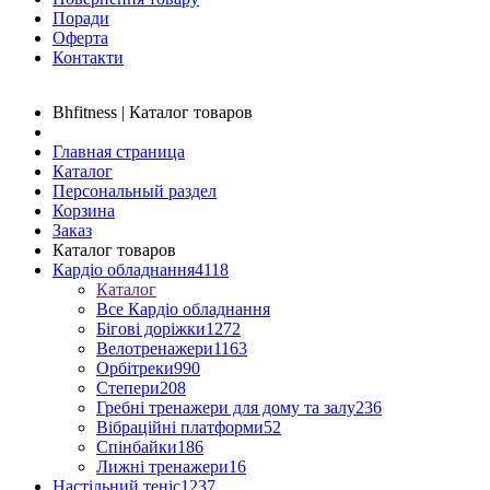
Поради
Оферта
Контакти
Bhfitness | Каталог товаров
Главная страница
Каталог
Персональный раздел
Корзина
Заказ
Каталог товаров
Кардіо обладнання
4118
Каталог
Все Кардіо обладнання
Бігові доріжки
1272
Велотренажери
1163
Орбітреки
990
Степери
208
Гребні тренажери для дому та залу
236
Вібраційні платформи
52
Спінбайки
186
Лижні тренажери
16
Настільний теніс
1237