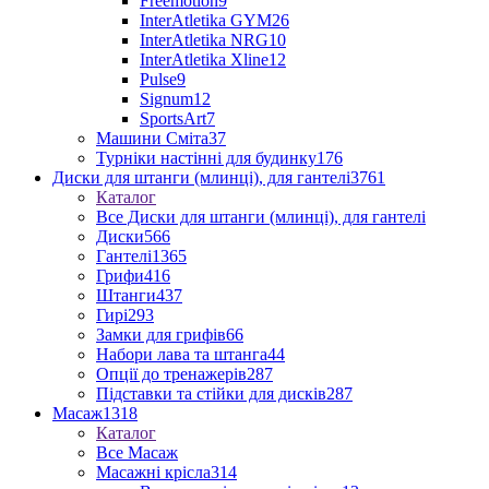
Freemotion
9
InterAtletika GYM
26
InterAtletika NRG
10
InterAtletika Xline
12
Pulse
9
Signum
12
SportsArt
7
Машини Сміта
37
Турніки настінні для будинку
176
Диски для штанги (млинці), для гантелі
3761
Каталог
Все Диски для штанги (млинці), для гантелі
Диски
566
Гантелі
1365
Грифи
416
Штанги
437
Гирі
293
Замки для грифів
66
Набори лава та штанга
44
Опції до тренажерів
287
Підставки та стійки для дисків
287
Масаж
1318
Каталог
Все Масаж
Масажні крісла
314