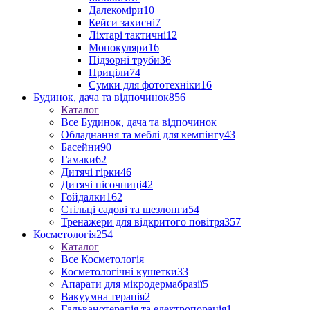
Далекоміри
10
Кейси захисні
7
Ліхтарі тактичні
12
Монокуляри
16
Підзорні труби
36
Приціли
74
Сумки для фототехніки
16
Будинок, дача та відпочинок
856
Каталог
Все Будинок, дача та відпочинок
Обладнання та меблі для кемпінгу
43
Басейни
90
Гамаки
62
Дитячі гірки
46
Дитячі пісочниці
42
Гойдалки
162
Стільці садові та шезлонги
54
Тренажери для відкритого повітря
357
Косметологія
254
Каталог
Все Косметологія
Косметологічні кушетки
33
Апарати для мікродермабразії
5
Вакуумна терапія
2
Гальванотерапія та електропорація
1