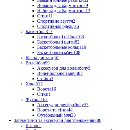
Бадминтонные ракетки
32
Воланы для бадминтона
9
Наборы для бадминтона
13
Сітки
11
Спортивне взуття
2
Спортивная одежда
6
Баскетбол
317
Баскетбольні стійки
108
Баскетбольні щити
82
Баскетбольные кольца
19
Баскетбольні м'ячі
108
Біг на дистанції
1
Волейбол
99
Аксесуари для волейболу
9
Волейбольный мячи
87
Стійки
3
Хокей
17
Ворота
16
Сітки
1
Футбол
163
Аксесуари для футболу
57
Ворота та сітки
44
Футбольный мяч
38
Запчастини та аксесуари для тренажерів
886
Каталог