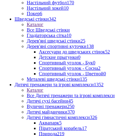
Настільний футбол
170
Настільний хокей
10
Покер
6
Шведські стінки
342
Каталог
Все Шведські стінки
Гладіаторська сітка
10
Дерев'яні шведські стінки
25
Дерев'яні спортивні куточки
138
Аксесуари до шведських стінок
52
Детские прыгунки
0
Спортивный уголок - Бук
0
Спортивный уголок - Сосна
2
Спортивный уголок - Цветной
0
Металеві шведські стінки
135
Дитячі тренажери та ігрові комплекси
1352
Каталог
Все Дитячі тренажери та ігрові комплекси
Дитячі сухі басейни
45
Вуличні тренажери
250
Дитячі майданчики
370
Дитячі гімнастичні комплекси
326
Аквапарк
5
Піратський корабель
17
Природа
219