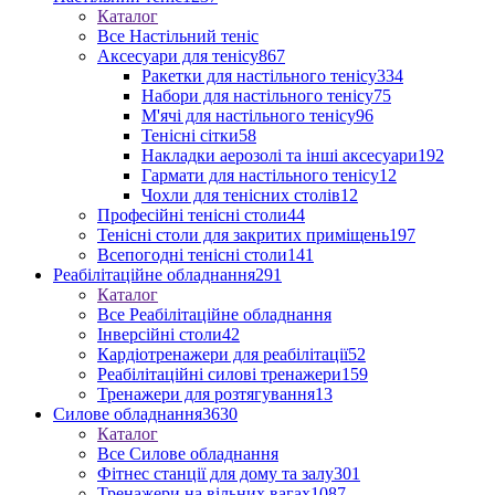
Каталог
Все Настільний теніс
Аксесуари для тенісу
867
Ракетки для настільного тенісу
334
Набори для настільного тенісу
75
М'ячі для настільного тенісу
96
Тенісні сітки
58
Накладки аерозолі та інші аксесуари
192
Гармати для настільного тенісу
12
Чохли для тенісних столів
12
Професійні тенісні столи
44
Тенісні столи для закритих приміщень
197
Всепогодні тенісні столи
141
Реабілітаційне обладнання
291
Каталог
Все Реабілітаційне обладнання
Інверсійні столи
42
Кардіотренажери для реабілітації
52
Реабілітаційні силові тренажери
159
Тренажери для розтягування
13
Силове обладнання
3630
Каталог
Все Силове обладнання
Фітнес станції для дому та залу
301
Тренажери на вільних вагах
1087