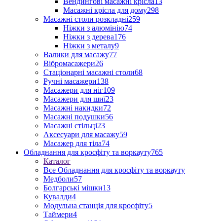
Вендингові масажні крісла
13
Масажні крісла для дому
298
Масажні столи розкладні
259
Ніжки з алюмінію
74
Ніжки з дерева
176
Ніжки з металу
9
Валики для масажу
77
Вібромасажери
26
Стаціонарні масажні столи
68
Ручні масажери
138
Масажери для ніг
109
Масажери для шиї
23
Масажні накидки
72
Масажні подушки
56
Масажні стільці
23
Аксесуари для масажу
59
Масажер для тіла
74
Обладнання для кросфіту та воркауту
765
Каталог
Все Обладнання для кросфіту та воркауту
Медболи
57
Болгарські мішки
13
Кувалди
4
Модульна станція для кросфіту
5
Таймери
4