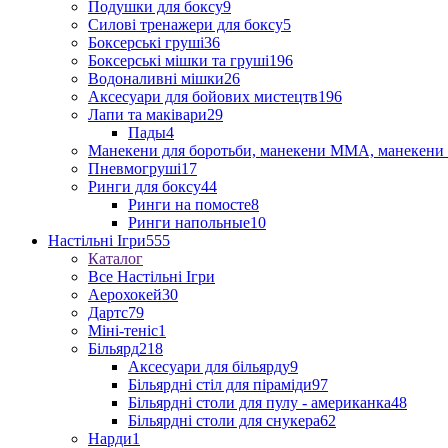
Подушки для боксу
9
Силові тренажери для боксу
5
Боксерські груші
36
Боксерські мішки та груші
196
Водоналивні мішки
26
Аксесуари для бойових мистецтв
196
Лапи та маківари
29
Пады
4
Манекени для боротьби, манекени ММА, манекени 
Пневмогруші
17
Ринги для боксу
44
Ринги на помосте
8
Ринги напольные
10
Настільні Ігри
555
Каталог
Все Настільні Ігри
Аерохокей
30
Дартс
79
Міні-теніс
1
Більярд
218
Аксесуари для більярду
9
Більярдні стіл для піраміди
97
Більярдні столи для пулу - американка
48
Більярдні столи для снукера
62
Нарди
1