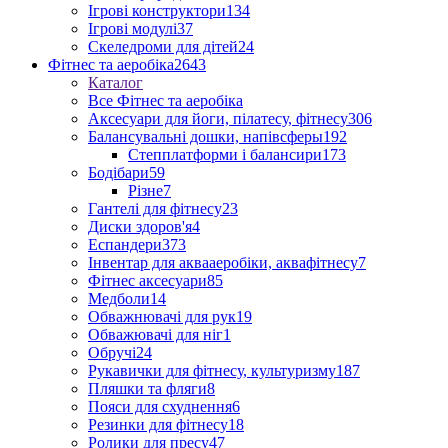
Ігрові конструктори
134
Ігрові модулі
37
Скеледроми для дітей
24
Фітнес та аеробіка
2643
Каталог
Все Фітнес та аеробіка
Аксесуари для йоги, пілатесу, фітнесу
306
Балансувальні дошки, напівсферы
192
Степплатформи і балансири
173
Бодібари
59
Різне
7
Гантелі для фітнесу
23
Диски здоров'я
4
Еспандери
373
Інвентар для аквааеробіки, аквафітнесу
7
Фітнес аксесуари
85
Медболи
14
Обважнювачі для рук
19
Обважювачі для ніг
1
Обручі
24
Рукавички для фітнесу, культуризму
187
Пляшки та фляги
8
Пояси для схуднення
6
Резинки для фітнесу
18
Ролики для пресу
47