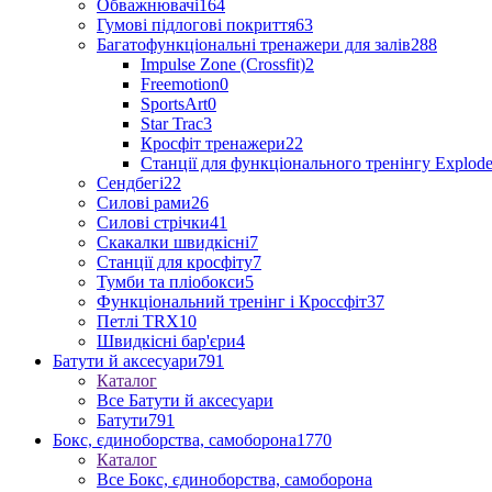
Обважнювачі
164
Гумові підлогові покриття
63
Багатофункціональні тренажери для залів
288
Impulse Zone (Crossfit)
2
Freemotion
0
SportsArt
0
Star Trac
3
Кросфіт тренажери
22
Станції для функціонального тренінгу Explod
Сендбегі
22
Силові рами
26
Силові стрічки
41
Скакалки швидкісні
7
Станції для кросфіту
7
Тумби та пліобокси
5
Функціональний тренінг і Кроссфіт
37
Петлі TRX
10
Швидкісні бар'єри
4
Батути й аксесуари
791
Каталог
Все Батути й аксесуари
Батути
791
Бокс, єдиноборства, самоборона
1770
Каталог
Все Бокс, єдиноборства, самоборона