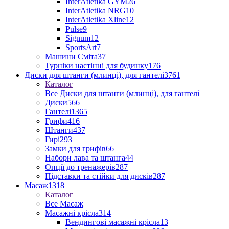
InterAtletika GYM
26
InterAtletika NRG
10
InterAtletika Xline
12
Pulse
9
Signum
12
SportsArt
7
Машини Сміта
37
Турніки настінні для будинку
176
Диски для штанги (млинці), для гантелі
3761
Каталог
Все Диски для штанги (млинці), для гантелі
Диски
566
Гантелі
1365
Грифи
416
Штанги
437
Гирі
293
Замки для грифів
66
Набори лава та штанга
44
Опції до тренажерів
287
Підставки та стійки для дисків
287
Масаж
1318
Каталог
Все Масаж
Масажні крісла
314
Вендингові масажні крісла
13