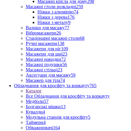
Масажні крісла для дому
298
Масажні столи розкладні
259
Ніжки з алюмінію
74
Ніжки з дерева
176
Ніжки з металу
9
Валики для масажу
77
Вібромасажери
26
Стаціонарні масажні столи
68
Ручні масажери
138
Масажери для ніг
109
Масажери для шиї
23
Масажні накидки
72
Масажні подушки
56
Масажні стільці
23
Аксесуари для масажу
59
Масажер для тіла
74
Обладнання для кросфіту та воркауту
765
Каталог
Все Обладнання для кросфіту та воркауту
Медболи
57
Болгарські мішки
13
Кувалди
4
Модульна станція для кросфіту
5
Таймери
4
Обважнювачі
164