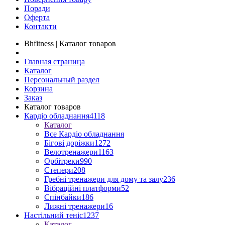
Поради
Оферта
Контакти
Bhfitness | Каталог товаров
Главная страница
Каталог
Персональный раздел
Корзина
Заказ
Каталог товаров
Кардіо обладнання
4118
Каталог
Все Кардіо обладнання
Бігові доріжки
1272
Велотренажери
1163
Орбітреки
990
Степери
208
Гребні тренажери для дому та залу
236
Вібраційні платформи
52
Спінбайки
186
Лижні тренажери
16
Настільний теніс
1237
Каталог