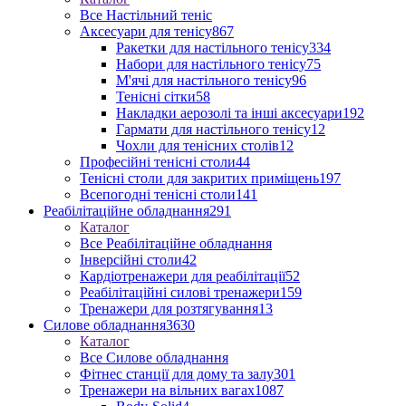
Все Настільний теніс
Аксесуари для тенісу
867
Ракетки для настільного тенісу
334
Набори для настільного тенісу
75
М'ячі для настільного тенісу
96
Тенісні сітки
58
Накладки аерозолі та інші аксесуари
192
Гармати для настільного тенісу
12
Чохли для тенісних столів
12
Професійні тенісні столи
44
Тенісні столи для закритих приміщень
197
Всепогодні тенісні столи
141
Реабілітаційне обладнання
291
Каталог
Все Реабілітаційне обладнання
Інверсійні столи
42
Кардіотренажери для реабілітації
52
Реабілітаційні силові тренажери
159
Тренажери для розтягування
13
Силове обладнання
3630
Каталог
Все Силове обладнання
Фітнес станції для дому та залу
301
Тренажери на вільних вагах
1087