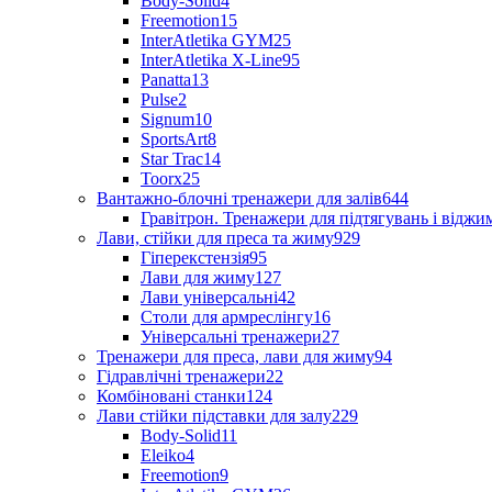
Body-Solid
4
Freemotion
15
InterAtletika GYM
25
InterAtletika X-Line
95
Panatta
13
Pulse
2
Signum
10
SportsArt
8
Star Trac
14
Toorx
25
Вантажно-блочні тренажери для залів
644
Гравітрон. Тренажери для підтягувань і відж
Лави, стійки для преса та жиму
929
Гіперекстензія
95
Лави для жиму
127
Лави універсальні
42
Столи для армреслінгу
16
Універсальні тренажери
27
Тренажери для преса, лави для жиму
94
Гідравлічні тренажери
22
Комбіновані станки
124
Лави стійки підставки для залу
229
Body-Solid
11
Eleiko
4
Freemotion
9