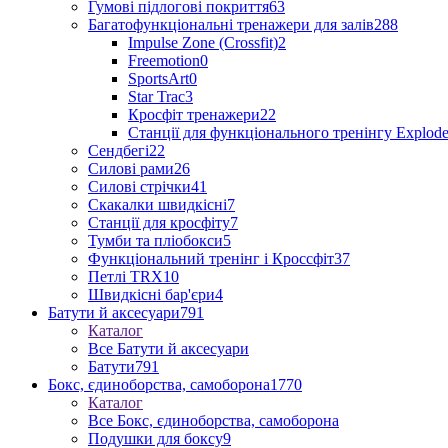
Гумові підлогові покриття
63
Багатофункціональні тренажери для залів
288
Impulse Zone (Crossfit)
2
Freemotion
0
SportsArt
0
Star Trac
3
Кросфіт тренажери
22
Станції для функціонального тренінгу Explod
Сендбегі
22
Силові рами
26
Силові стрічки
41
Скакалки швидкісні
7
Станції для кросфіту
7
Тумби та пліобокси
5
Функціональний тренінг і Кроссфіт
37
Петлі TRX
10
Швидкісні бар'єри
4
Батути й аксесуари
791
Каталог
Все Батути й аксесуари
Батути
791
Бокс, єдиноборства, самоборона
1770
Каталог
Все Бокс, єдиноборства, самоборона
Подушки для боксу
9