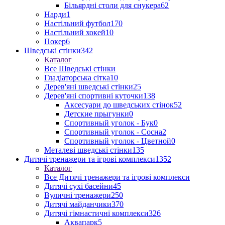
Більярдні столи для снукера
62
Нарди
1
Настільний футбол
170
Настільний хокей
10
Покер
6
Шведські стінки
342
Каталог
Все Шведські стінки
Гладіаторська сітка
10
Дерев'яні шведські стінки
25
Дерев'яні спортивні куточки
138
Аксесуари до шведських стінок
52
Детские прыгунки
0
Спортивный уголок - Бук
0
Спортивный уголок - Сосна
2
Спортивный уголок - Цветной
0
Металеві шведські стінки
135
Дитячі тренажери та ігрові комплекси
1352
Каталог
Все Дитячі тренажери та ігрові комплекси
Дитячі сухі басейни
45
Вуличні тренажери
250
Дитячі майданчики
370
Дитячі гімнастичні комплекси
326
Аквапарк
5