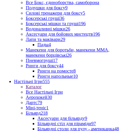
Все Бокс, єдиноборства, самоборона
Подушки для боксу
9
Силові тренажери для боксу
5
Боксерські груші
36
Боксерські мішки та груші
196
Водоналивні мішки
26
Аксесуари для бойових мистецтв
196
Лапи та маківари
29
Пады
4
Манекени для боротьби, манекени ММА,
манекени борцівські
26
Пневмогруші
17
Ринги для боксу
44
Ринги на помосте
8
Ринги напольные
10
Настільні Ігри
555
Каталог
Все Настільні Ігри
Аерохокей
30
Дартс
79
Міні-теніс
1
Більярд
218
Аксесуари для більярду
9
Більярдні стіл для піраміди
97
Більярдні столи для пулу - американка
48