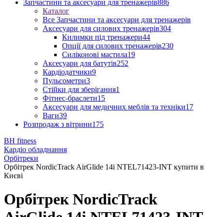
Запчастини та аксесуари для тренажерів
886
Каталог
Все Запчастини та аксесуари для тренажерів
Аксесуари для силових тренажерів
304
Килимки під тренажери
44
Опції для силових тренажерів
230
Силіконові мастила
19
Аксесуари для батутів
252
Кардіодатчики
9
Пульсометри
3
Стійки для зберігання
1
Фітнес-браслети
15
Аксесуари для медичних меблів та техніки
17
Ваги
39
Розпродаж з вітрини
175
BH fitness
Кардіо обладнання
Орбітреки
Орбітрек NordicTrack AirGlide 14i NTEL71423-INT купити в
Києві
Орбітрек NordicTrack