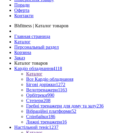
Поради
Оферта
Контакти
Bhfitness | Каталог товаров
Главная страница
Каталог
Персональный раздел
Корзина
Заказ
Каталог товаров
Кардіо обладнання
4118
Каталог
Все Кардіо обладнання
Бігові доріжки
1272
Велотренажери
1163
Орбітреки
990
Степери
208
Гребні тренажери для дому та залу
236
Вібраційні платформи
52
Спінбайки
186
Лижні тренажери
16
Настільний теніс
1237
Каталог