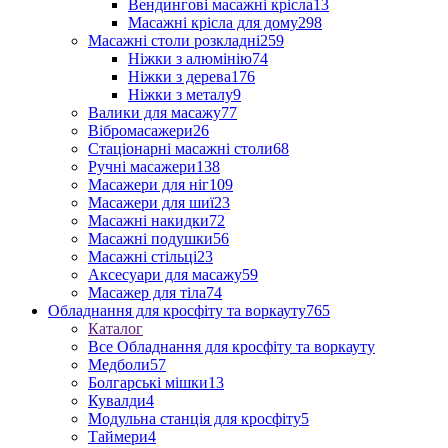
Вендингові масажні крісла
13
Масажні крісла для дому
298
Масажні столи розкладні
259
Ніжки з алюмінію
74
Ніжки з дерева
176
Ніжки з металу
9
Валики для масажу
77
Вібромасажери
26
Стаціонарні масажні столи
68
Ручні масажери
138
Масажери для ніг
109
Масажери для шиї
23
Масажні накидки
72
Масажні подушки
56
Масажні стільці
23
Аксесуари для масажу
59
Масажер для тіла
74
Обладнання для кросфіту та воркауту
765
Каталог
Все Обладнання для кросфіту та воркауту
Медболи
57
Болгарські мішки
13
Кувалди
4
Модульна станція для кросфіту
5
Таймери
4