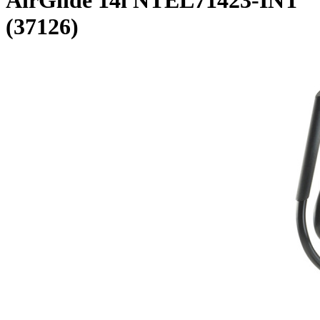
AirGlide 14i NTEL71423-INT
(37126)