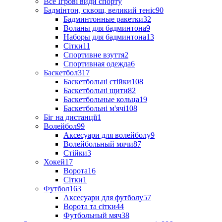
Все Ігрові види спорту
Бадмінтон, сквош, великий теніс
90
Бадминтонные ракетки
32
Воланы для бадминтона
9
Наборы для бадминтона
13
Сітки
11
Спортивне взуття
2
Спортивная одежда
6
Баскетбол
317
Баскетбольні стійки
108
Баскетбольні щити
82
Баскетбольные кольца
19
Баскетбольні м'ячі
108
Біг на дистанції
1
Волейбол
99
Аксесуари для волейболу
9
Волейбольный мячи
87
Стійки
3
Хокей
17
Ворота
16
Сітки
1
Футбол
163
Аксесуари для футболу
57
Ворота та сітки
44
Футбольный мяч
38