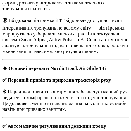
форми, розвитку витривалості та комплексного
тренування всього тіла.
🌍 Вбудована підтримка iFIT відкриває доступ до тисяч
інтерактивних тренувань по всьому світу — від гірських
маршрутів до узбереж та міських трас. Інтелектуальні
системи SmartAdjust, ActivePulse та AI Coach автоматично
адаптують тренування під ваш рівень підготовки, роблячи
кожне заняття максимально результативним.
🔥 Основні переваги NordicTrack AirGlide 14i
✅ Передній привід та природна траєкторія руху
⚙️ Передньопривідна конструкція забезпечує плавний рух
педалей та комфортне положення тіла під час тренування.
Це дозволяє зменшити навантаження на коліна та суглоби
навіть при тривалих заняттях.
✅ Автоматичне регулювання довжини кроку