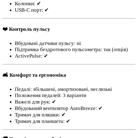
Колонки: ✔
USB-C порт: ✔
❤️ Контроль пульсу
Вбудовані датчики пульсу: ні
Підтримка бездротового пульсометра: так (опція)
ActivePulse: ✔
🛋 Комфорт та ергономіка
Педалі: збільшені, амортизовані, неслизькі
Положення педалей: 3 варіанти
Важелі для рук: ✔
Вбудований вентилятор AutoBreeze: ✔
Тримач для пляшки: ✔
Тримач для планшета: ✔