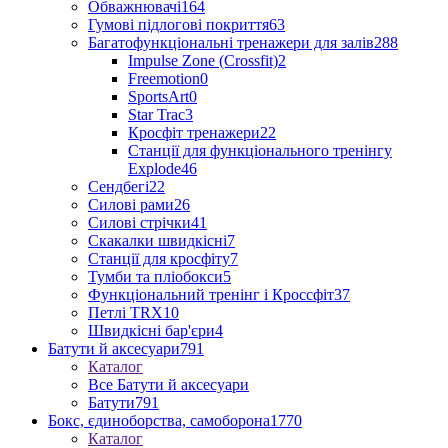
Обважнювачі
164
Гумові підлогові покриття
63
Багатофункціональні тренажери для залів
288
Impulse Zone (Crossfit)
2
Freemotion
0
SportsArt
0
Star Trac
3
Кросфіт тренажери
22
Станції для функціонального тренінгу
Explode
46
Сендбегі
22
Силові рами
26
Силові стрічки
41
Скакалки швидкісні
7
Станції для кросфіту
7
Тумби та пліобокси
5
Функціональний тренінг і Кроссфіт
37
Петлі TRX
10
Швидкісні бар'єри
4
Батути й аксесуари
791
Каталог
Все Батути й аксесуари
Батути
791
Бокс, єдиноборства, самоборона
1770
Каталог