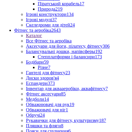
Піратський корабель
17
Природа
219
Ігрові конструктори
134
Ігрові модулі
37
Скеледроми для дітей
24
Фітнес та аеробіка
2643
Каталог
Все Фітнес та аеробіка
Аксесуари для йоги, пілатесу, фітнесу
306
Балансувальні дошки, напівсферы
192
Степплатформи і балансири
173
Бодібари
59
Різне
7
Гантелі для фітнесу
23
Диски здоров'я
4
Еспандери
373
Інвентар для аквааеробіки, аквафітнесу
7
Фітнес аксесуари
85
Медболи
14
Обважнювачі для рук
19
Обважювачі для ніг
1
Обручі
24
Рукавички для фітнесу, культуризму
187
Пляшки та фляги
8
Пояси для схуднення
6