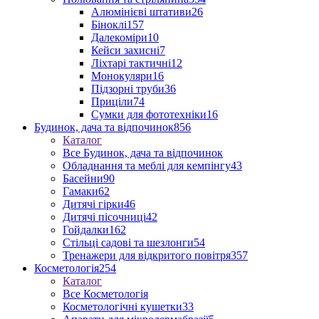
Алюмінієві штативи
26
Біноклі
157
Далекоміри
10
Кейси захисні
7
Ліхтарі тактичні
12
Монокуляри
16
Підзорні труби
36
Приціли
74
Сумки для фототехніки
16
Будинок, дача та відпочинок
856
Каталог
Все Будинок, дача та відпочинок
Обладнання та меблі для кемпінгу
43
Басейни
90
Гамаки
62
Дитячі гірки
46
Дитячі пісочниці
42
Гойдалки
162
Стільці садові та шезлонги
54
Тренажери для відкритого повітря
357
Косметологія
254
Каталог
Все Косметологія
Косметологічні кушетки
33