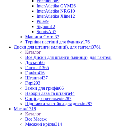
Freemotion
9
InterAtletika GYM
26
InterAtletika NRG
10
InterAtletika Xline
12
Pulse
9
Signum
12
SportsArt
7
Машини Сміта
37
Турніки настінні для будинку
176
Диски для штанги (млинці), для гантелі
3761
Каталог
Все Диски для штанги (млинці), для гантелі
Диски
566
Гантелі
1365
Грифи
416
Штанги
437
Гирі
293
Замки для грифів
66
Набори лава та штанга
44
Опції до тренажерів
287
Підставки та стійки для дисків
287
Масаж
1318
Каталог
Все Масаж
Масажні крісла
314