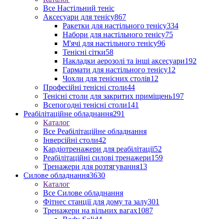
Все Настільний теніс
Аксесуари для тенісу
867
Ракетки для настільного тенісу
334
Набори для настільного тенісу
75
М'ячі для настільного тенісу
96
Тенісні сітки
58
Накладки аерозолі та інші аксесуари
192
Гармати для настільного тенісу
12
Чохли для тенісних столів
12
Професійні тенісні столи
44
Тенісні столи для закритих приміщень
197
Всепогодні тенісні столи
141
Реабілітаційне обладнання
291
Каталог
Все Реабілітаційне обладнання
Інверсійні столи
42
Кардіотренажери для реабілітації
52
Реабілітаційні силові тренажери
159
Тренажери для розтягування
13
Силове обладнання
3630
Каталог
Все Силове обладнання
Фітнес станції для дому та залу
301
Тренажери на вільних вагах
1087