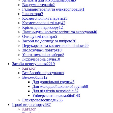
Апарати для мікродермабразії
5
Вакуумна терапія
2
Гальванотерапія та електропорація
1
Інгалятори
3
Косметологічні апарати
25
Косметологічні стільці
42
Крісла для педикюру
12
Лампи-лупи косметологічні та аксесуари
40
Очищувачі повітря
5
Засоби по догляду за шкірою
26
Перукарські та косметологічні візки
29
Зволожувачі повітря
10
Ультразвукові скрабери
8
Інфрачервона сауна
10
Засоби пересування
2219
Каталог
Все Засоби пересування
Веломобілі
312
Для дошкільної групи
45
Для молодшої шкільної групи
68
Для підлітків веломобілі
57
Універсальні веломобілі
143
Електровелосипеди
236
Ігрові види спорту
687
Каталог