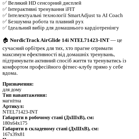
✅ Великий HD сенсорний дисплей
✅ Інтерактивні тренування iFIT
✅ Інтелектуальні технології SmartAdjust та AI Coach
✅ Безшумна робота та плавний рух
✅ Ідеальний вибір для домашнього кардіотренінгу
🏠
NordicTrack AirGlide 14i NTEL71423-INT
— це
сучасний орбітрек для тих, хто прагне отримати
максимум ефективності від домашніх тренувань,
підтримувати активний спосіб життя та тренуватись із
комфортом професійного фітнес-клубу прямо у себе
вдома.
Призначення:
для дому
Тип навантаження:
магнітна
Артикул:
NTEL71423-INT
Габарити в робочому стані (ДхШхВ), см:
180х64х175
Габарити в складеному стані (ДхШхВ), см:
167х39х81