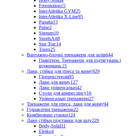
Body-Solid
4
Freemotion
15
InterAtletika GYM
25
InterAtletika X-Line
95
Panatta
13
Pulse
2
Signum
10
SportsArt
8
Star Trac
14
Toorx
25
Вантажно-блочні тренажери для залів
644
Гравітрон. Тренажери для підтягувань і
віджимань
21
Лави, стійки для преса та жиму
929
Гіперекстензія
95
Лави для жиму
127
Лави універсальні
42
Столи для армреслінгу
16
Універсальні тренажери
27
Тренажери для преса, лави для жиму
94
Гідравлічні тренажери
22
Комбіновані станки
124
Лави стійки підставки для залу
229
Body-Solid
11
Eleiko
4