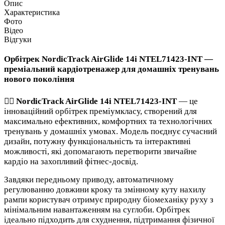
Опис
Характеристика
Фото
Відео
Відгуки
Орбітрек NordicTrack AirGlide 14i NTEL71423-INT —
преміальний кардіотренажер для домашніх тренувань
нового покоління
🏃‍♂️
NordicTrack AirGlide 14i NTEL71423-INT
— це
інноваційний орбітрек преміумкласу, створений для
максимально ефективних, комфортних та технологічних
тренувань у домашніх умовах. Модель поєднує сучасний
дизайн, потужну функціональність та інтерактивні
можливості, які допомагають перетворити звичайне
кардіо на захопливий фітнес-досвід.
Завдяки передньому приводу, автоматичному
регулюванню довжини кроку та змінному куту нахилу
рампи користувач отримує природну біомеханіку руху з
мінімальним навантаженням на суглоби. Орбітрек
ідеально підходить для схуднення, підтримання фізичної