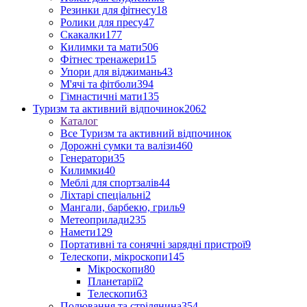
Резинки для фітнесу
18
Ролики для пресу
47
Скакалки
177
Килимки та мати
506
Фітнес тренажери
15
Упори для віджимань
43
М'ячі та фітболи
394
Гімнастичні мати
135
Туризм та активний відпочинок
2062
Каталог
Все Туризм та активний відпочинок
Дорожні сумки та валізи
460
Генератори
35
Килимки
40
Меблі для спортзалів
44
Ліхтарі спеціальні
2
Мангали, барбекю, гриль
9
Метеоприлади
235
Намети
129
Портативні та сонячні зарядні пристрої
9
Телескопи, мікроскопи
145
Мікроскопи
80
Планетарії
2
Телескопи
63
Полювання та стрілянина
354