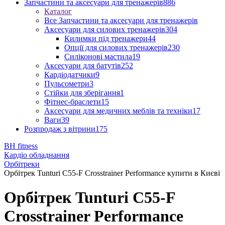
Запчастини та аксесуари для тренажерів
886
Каталог
Все Запчастини та аксесуари для тренажерів
Аксесуари для силових тренажерів
304
Килимки під тренажери
44
Опції для силових тренажерів
230
Силіконові мастила
19
Аксесуари для батутів
252
Кардіодатчики
9
Пульсометри
3
Стійки для зберігання
1
Фітнес-браслети
15
Аксесуари для медичних меблів та техніки
17
Ваги
39
Розпродаж з вітрини
175
BH fitness
Кардіо обладнання
Орбітреки
Орбітрек Tunturi C55-F Crosstrainer Performance купити в Києві
Орбітрек Tunturi C55-F
Crosstrainer Performance