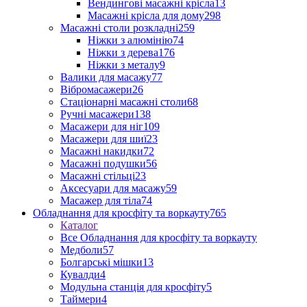
Вендингові масажні крісла
13
Масажні крісла для дому
298
Масажні столи розкладні
259
Ніжки з алюмінію
74
Ніжки з дерева
176
Ніжки з металу
9
Валики для масажу
77
Вібромасажери
26
Стаціонарні масажні столи
68
Ручні масажери
138
Масажери для ніг
109
Масажери для шиї
23
Масажні накидки
72
Масажні подушки
56
Масажні стільці
23
Аксесуари для масажу
59
Масажер для тіла
74
Обладнання для кросфіту та воркауту
765
Каталог
Все Обладнання для кросфіту та воркауту
Медболи
57
Болгарські мішки
13
Кувалди
4
Модульна станція для кросфіту
5
Таймери
4