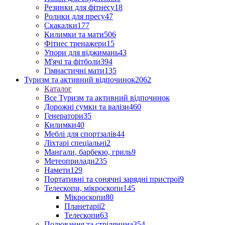
Резинки для фітнесу
18
Ролики для пресу
47
Скакалки
177
Килимки та мати
506
Фітнес тренажери
15
Упори для віджимань
43
М'ячі та фітболи
394
Гімнастичні мати
135
Туризм та активний відпочинок
2062
Каталог
Все Туризм та активний відпочинок
Дорожні сумки та валізи
460
Генератори
35
Килимки
40
Меблі для спортзалів
44
Ліхтарі спеціальні
2
Мангали, барбекю, гриль
9
Метеоприлади
235
Намети
129
Портативні та сонячні зарядні пристрої
9
Телескопи, мікроскопи
145
Мікроскопи
80
Планетарії
2
Телескопи
63
Полювання та стрілянина
354