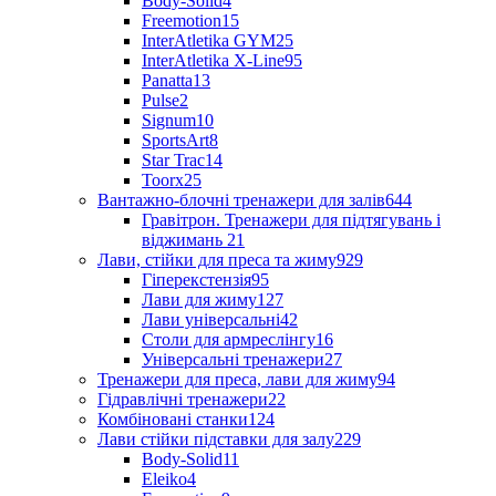
Body-Solid
4
Freemotion
15
InterAtletika GYM
25
InterAtletika X-Line
95
Panatta
13
Pulse
2
Signum
10
SportsArt
8
Star Trac
14
Toorx
25
Вантажно-блочні тренажери для залів
644
Гравітрон. Тренажери для підтягувань і
віджимань
21
Лави, стійки для преса та жиму
929
Гіперекстензія
95
Лави для жиму
127
Лави універсальні
42
Столи для армреслінгу
16
Універсальні тренажери
27
Тренажери для преса, лави для жиму
94
Гідравлічні тренажери
22
Комбіновані станки
124
Лави стійки підставки для залу
229
Body-Solid
11
Eleiko
4