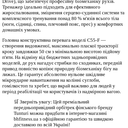
Drive), що забезпечує професійну біомеханіку рухів.
Тренажер ідеально підходить для ефективного
жироспалювання, зміцнення серцево-судинної системи та
комплексного тренування понад 80 % м'язів всього тіла
(ноги, сідниці, спина, плечовий пояс, прес) у комфортних
домашніх умовах.
Головна конструктивна перевага моделі C55-F —
створення видовженої, максимально пласкої траєкторії
кроку завдовжки 50 см з мінімальною висотою підйому
п'яти. На відміну від бюджетних задньопривідних
моделей, де рух нагадує стрибки по сходинках, передній
привод повністю копіює природну біомеханіку бігу на
лижах. Це гарантує абсолютно нульове шкідливе
мікроударне навантаження на колінні суглоби,
гомілкостоп та хребет, що вкрай важливо для людей у
період реабілітації чи користувачів із надмірною вагою.
🛒 Зверніть увагу: Цей преміальний
передньопривідний орбітрек фінського бренду
Tunturi можна придбати в інтернет-магазині
bhfitness.ua з офіційною гарантією та швидкою
доставкою по всій Україні!