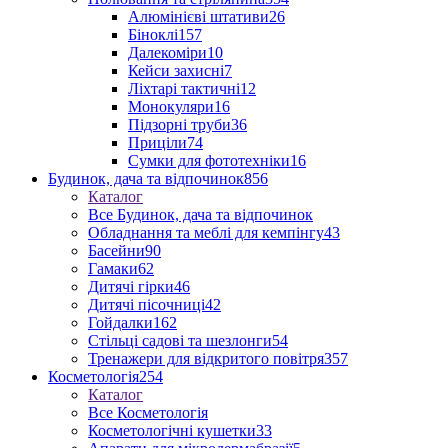
Алюмінієві штативи
26
Біноклі
157
Далекоміри
10
Кейси захисні
7
Ліхтарі тактичні
12
Монокуляри
16
Підзорні труби
36
Приціли
74
Сумки для фототехніки
16
Будинок, дача та відпочинок
856
Каталог
Все Будинок, дача та відпочинок
Обладнання та меблі для кемпінгу
43
Басейни
90
Гамаки
62
Дитячі гірки
46
Дитячі пісочниці
42
Гойдалки
162
Стільці садові та шезлонги
54
Тренажери для відкритого повітря
357
Косметологія
254
Каталог
Все Косметологія
Косметологічні кушетки
33