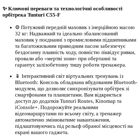
✨ Ключові переваги та технологічні особливості
орбітрека Tunturi C55-F
⚙️ Потужний передній маховик з інерційною масою
32 кг: Надважкий та ідеально збалансований
маховик у поєднанні з промисловими підшипниками
та багатожильним приводним пасом забезпечує
бездоганну плавність ходу, повністю ліквідує ривки,
провали або «мертві зони» при обертанні та
гарантує залізобетонну тишу роботи тренажера.
📱 Інтерактивний світ віртуальних тренувань із
Bluetooth: Консоль обладнана вбудованим Bluetooth-
модулем, що дозволяє синхронізувати орбітрек зі
смартфонами та планшетами. Вам відкриється
доступ до додатків Tunturi Routes, Kinomap та
iConsole+. Подорожуйте реальними
відеомаршрутами по всьому світу, а тренажер
автоматично змінюватиме навантаження,
підлаштовуючись під рельєф обраної місцевості на
екрані вашого гаджета.