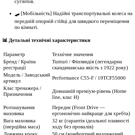
суглобів.
🛹 [Мобільність] Надійні транспортувальні колеса на
передній опорній стійці для швидкого переміщення
по кімнаті.
📊 Детальні технічні характеристики
Параметр
Технічне значення
Бренд / Країна
Tunturi / Фінляндія (легендарна
реєстрації
скандинавська якість з 1922 року)
Модель / Заводський
Performance C55-F / 19TCF55000
артикул
Клас тренажера /
Домашній преміум-рівень (Home
Призначення
line, клас H)
Розташування
Переднє (Front Drive —
маховика
ергономічно найкраще для хребта)
Вага маховика
32 кг (гарантія ідеальної плавності
(інерційна маса)
ходу без провалів)
Довжина кроку
50 см (комфортний видовжений