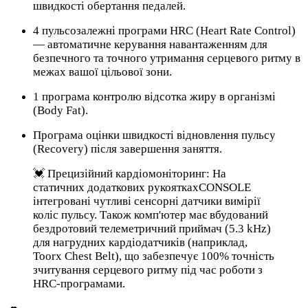
швидкості обертання педалей.
4 пульсозалежні програми HRC (Heart Rate Control)
— автоматичне керування навантаженням для
безпечного та точного утримання серцевого ритму в
межах вашої цільової зони.
1 програма контролю відсотка жиру в організмі
(Body Fat).
Програма оцінки швидкості відновлення пульсу
(Recovery) після завершення заняття.
💓 Прецизійний кардіомоніторинг: На
статичних додаткових рукояткахCONSOLE
інтегровані чутливі сенсорні датчики вимірії
коліс пульсу. Також комп'ютер має вбудований
бездротовий телеметричний приймач (5.3 kHz)
для нагрудних кардіодатчиків (наприклад,
Toorx Chest Belt), що забезпечує 100% точність
зчитування серцевого ритму під час роботи з
HRC-програмами.