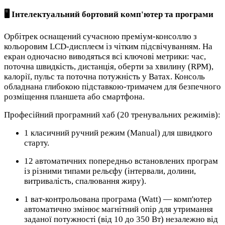
🖥️ Інтелектуальний бортовий комп'ютер та програми
Орбітрек оснащений сучасною преміум-консоллю з
кольоровим LCD-дисплеєм із чітким підсвічуванням. На
екран одночасно виводяться всі ключові метрики: час,
поточна швидкість, дистанція, оберти за хвилину (RPM),
калорії, пульс та поточна потужність у Ватах. Консоль
обладнана глибокою підставкою-тримачем для безпечного
розміщення планшета або смартфона.
Професійний програмний хаб (20 тренувальних режимів):
1 класичний ручний режим (Manual) для швидкого
старту.
12 автоматичних попередньо встановлених програм
із різними типами рельєфу (інтервали, долини,
витривалість, спалювання жиру).
1 ват-контрольована програма (Watt) — комп'ютер
автоматично змінює магнітний опір для утримання
заданої потужності (від 10 до 350 Вт) незалежно від