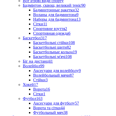
Все Ігрові види спорту
Бадмінтон, сквош, великий теніс
90
Бадминтонные ракетки
32
Воланы для бадминтона
9
Наборы для бадминтона
13
Сітки
11
Спортивне взуття
2
Спортивная одежда
6
Баскетбол
317
Баскетбольні стійки
108
Баскетбольні щити
82
Баскетбольные кольца
19
Баскетбольні м'ячі
108
Біг на дистанції
1
Волейбол
99
Аксесуари для волейболу
9
Волейбольный мячи
87
Стійки
3
Хокей
17
Ворота
16
Сітки
1
Футбол
163
Аксесуари для футболу
57
Ворота та сітки
44
Футбольный мяч
38