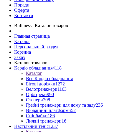
Поради
Оферта
Контакти
Bhfitness | Каталог товаров
Главная страница
Каталог
Персональный раздел
Корзина
Заказ
Каталог товаров
Кардіо обладнання
4118
Каталог
Все Кардіо обладнання
Бігові доріжки
1272
Велотренажери
1163
Орбітреки
990
Степери
208
Гребні тренажери для дому та залу
236
Вібраційні платформи
52
Спінбайки
186
Лижні тренажери
16
Настільний теніс
1237
Каталог