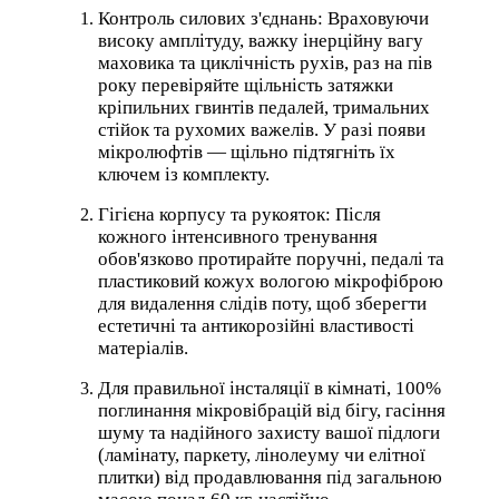
Контроль силових з'єднань: Враховуючи
високу амплітуду, важку інерційну вагу
маховика та циклічність рухів, раз на пів
року перевіряйте щільність затяжки
кріпильних гвинтів педалей, тримальних
стійок та рухомих важелів. У разі появи
мікролюфтів — щільно підтягніть їх
ключем із комплекту.
Гігієна корпусу та рукояток: Після
кожного інтенсивного тренування
обов'язково протирайте поручні, педалі та
пластиковий кожух вологою мікрофіброю
для видалення слідів поту, щоб зберегти
естетичні та антикорозійні властивості
матеріалів.
Для правильної інсталяції в кімнаті, 100%
поглинання мікровібрацій від бігу, гасіння
шуму та надійного захисту вашої підлоги
(ламінату, паркету, лінолеуму чи елітної
плитки) від продавлювання під загальною