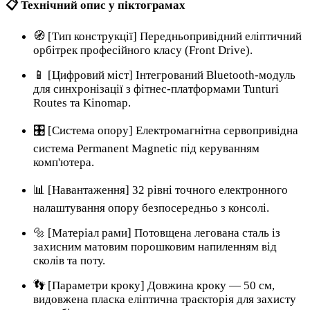
📋 Технічний опис у піктограмах
🧭 [Тип конструкції] Передньопривідний еліптичний
орбітрек професійного класу (Front Drive).
📱 [Цифровий міст] Інтегрований Bluetooth-модуль
для синхронізації з фітнес-платформами Tunturi
Routes та Kinomap.
🎛️ [Система опору] Електромагнітна сервопривідна
система Permanent Magnetic під керуванням
комп'ютера.
📊 [Навантаження] 32 рівні точного електронного
налаштування опору безпосередньо з консолі.
🔩 [Матеріал рами] Потовщена легована сталь із
захисним матовим порошковим напиленням від
сколів та поту.
👣 [Параметри кроку] Довжина кроку — 50 см,
видовжена пласка еліптична траєкторія для захисту