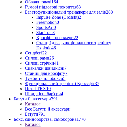
Обважнювачі
164
Гумові підлогові покриття
63
Багатофункціональні тренажери для залів
288
Impulse Zone (Crossfit)
2
Freemotion
0
SportsArt
0
Star Trac
3
Кросфіт тренажери
22
Станції для функціонального тренінгу
Explode
46
Сендбегі
22
Силові рами
26
Силові стрічки
41
Скакалки швидкісні
7
Станції для кросфіту
7
Тумби та пліобокси
5
Функціональний тренінг і Кроссфіт
37
Петлі TRX
10
Швидкісні бар'єри
4
Батути й аксесуари
791
Каталог
Все Батути й аксесуари
Батути
791
Бокс, єдиноборства, самоборона
1770
Каталог