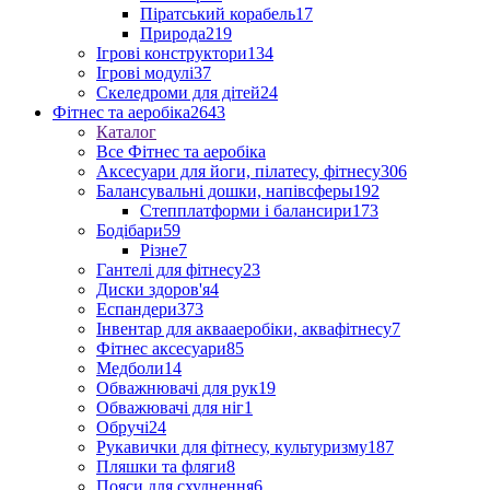
Піратський корабель
17
Природа
219
Ігрові конструктори
134
Ігрові модулі
37
Скеледроми для дітей
24
Фітнес та аеробіка
2643
Каталог
Все Фітнес та аеробіка
Аксесуари для йоги, пілатесу, фітнесу
306
Балансувальні дошки, напівсферы
192
Степплатформи і балансири
173
Бодібари
59
Різне
7
Гантелі для фітнесу
23
Диски здоров'я
4
Еспандери
373
Інвентар для аквааеробіки, аквафітнесу
7
Фітнес аксесуари
85
Медболи
14
Обважнювачі для рук
19
Обважювачі для ніг
1
Обручі
24
Рукавички для фітнесу, культуризму
187
Пляшки та фляги
8
Пояси для схуднення
6