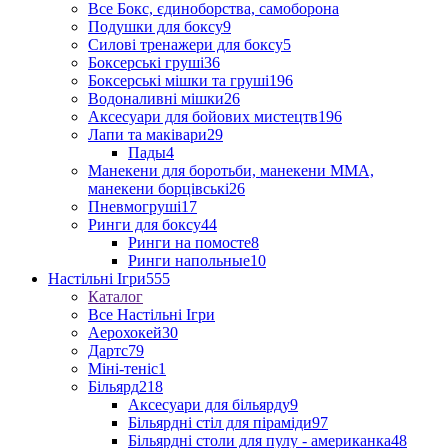
Все Бокс, єдиноборства, самоборона
Подушки для боксу
9
Силові тренажери для боксу
5
Боксерські груші
36
Боксерські мішки та груші
196
Водоналивні мішки
26
Аксесуари для бойових мистецтв
196
Лапи та маківари
29
Пады
4
Манекени для боротьби, манекени ММА,
манекени борцівські
26
Пневмогруші
17
Ринги для боксу
44
Ринги на помосте
8
Ринги напольные
10
Настільні Ігри
555
Каталог
Все Настільні Ігри
Аерохокей
30
Дартс
79
Міні-теніс
1
Більярд
218
Аксесуари для більярду
9
Більярдні стіл для піраміди
97
Більярдні столи для пулу - американка
48