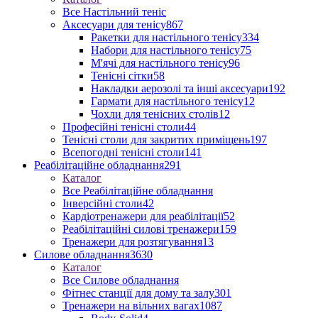
Все Настільний теніс
Аксесуари для тенісу
867
Ракетки для настільного тенісу
334
Набори для настільного тенісу
75
М'ячі для настільного тенісу
96
Тенісні сітки
58
Накладки аерозолі та інші аксесуари
192
Гармати для настільного тенісу
12
Чохли для тенісних столів
12
Професійні тенісні столи
44
Тенісні столи для закритих приміщень
197
Всепогодні тенісні столи
141
Реабілітаційне обладнання
291
Каталог
Все Реабілітаційне обладнання
Інверсійні столи
42
Кардіотренажери для реабілітації
52
Реабілітаційні силові тренажери
159
Тренажери для розтягування
13
Силове обладнання
3630
Каталог
Все Силове обладнання
Фітнес станції для дому та залу
301
Тренажери на вільних вагах
1087