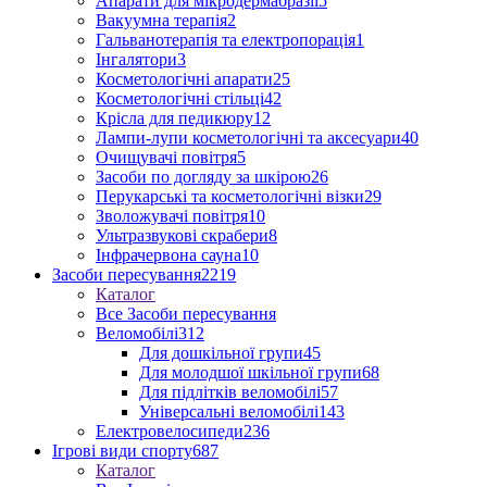
Апарати для мікродермабразії
5
Вакуумна терапія
2
Гальванотерапія та електропорація
1
Інгалятори
3
Косметологічні апарати
25
Косметологічні стільці
42
Крісла для педикюру
12
Лампи-лупи косметологічні та аксесуари
40
Очищувачі повітря
5
Засоби по догляду за шкірою
26
Перукарські та косметологічні візки
29
Зволожувачі повітря
10
Ультразвукові скрабери
8
Інфрачервона сауна
10
Засоби пересування
2219
Каталог
Все Засоби пересування
Веломобілі
312
Для дошкільної групи
45
Для молодшої шкільної групи
68
Для підлітків веломобілі
57
Універсальні веломобілі
143
Електровелосипеди
236
Ігрові види спорту
687
Каталог