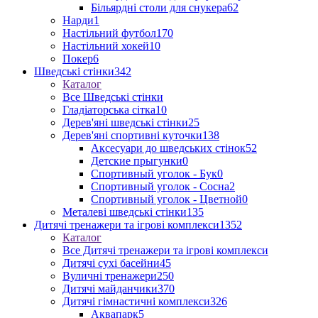
Більярдні столи для снукера
62
Нарди
1
Настільний футбол
170
Настільний хокей
10
Покер
6
Шведські стінки
342
Каталог
Все Шведські стінки
Гладіаторська сітка
10
Дерев'яні шведські стінки
25
Дерев'яні спортивні куточки
138
Аксесуари до шведських стінок
52
Детские прыгунки
0
Спортивный уголок - Бук
0
Спортивный уголок - Сосна
2
Спортивный уголок - Цветной
0
Металеві шведські стінки
135
Дитячі тренажери та ігрові комплекси
1352
Каталог
Все Дитячі тренажери та ігрові комплекси
Дитячі сухі басейни
45
Вуличні тренажери
250
Дитячі майданчики
370
Дитячі гімнастичні комплекси
326
Аквапарк
5