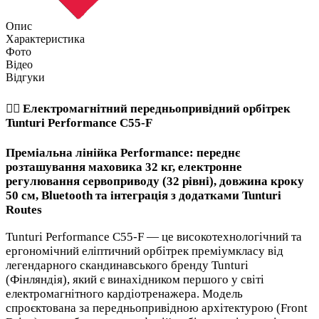
Опис
Характеристика
Фото
Відео
Відгуки
🏃‍♂️ Електромагнітний передньопривідний орбітрек
Tunturi Performance C55-F
Преміальна лінійка Performance: переднє
розташування маховика 32 кг, електронне
регулювання сервоприводу (32 рівні), довжина кроку
50 см, Bluetooth та інтеграція з додатками Tunturi
Routes
Tunturi Performance C55-F — це високотехнологічний та
ергономічний еліптичний орбітрек преміумкласу від
легендарного скандинавського бренду Tunturi
(Фінляндія), який є винахідником першого у світі
електромагнітного кардіотренажера. Модель
спроєктована за передньопривідною архітектурою (Front