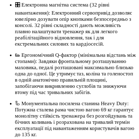
🎛️ Електронна магнітна система (32 рівні
навантаження): Електронний сервопривід дозволяє
ювелірно дозувати опір кнопками безпосередньо з
консолі. 32 рівні складності дають можливість
плавно налаштувати тренажер як для легкого
реабілітаційного відновлення, так і для
екстремальних силових та кардіосесій.
👟 Ергономічний Q-фактор (мінімальна відстань між
стопами): Завдяки фронтальному розташуванню
маховика, педалі розташовані максимально близько
одна до одної. Це утримує таз, коліна та голеностоп
в одній анатомічно правильній площині,
запобігаючи викривленню суглобів та знижуючи
втому під час тривальних забігів.
🦾 Монументальна посилена станина Heavy Duty:
Потужна сталева рама чистою вагою 69 кг гарантує
монолітну стійкість тренажера без розгойдувань та
бічних коливань і розрахована на тривалий термін
експлуатації під навантаженням користувачів вагою
до 135 кг.