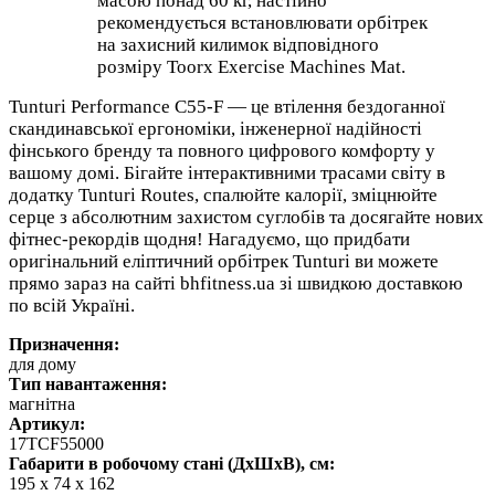
масою понад 60 кг, настійно
рекомендується встановлювати орбітрек
на захисний килимок відповідного
розміру Toorx Exercise Machines Mat.
Tunturi Performance C55-F — це втілення бездоганної
скандинавської ергономіки, інженерної надійності
фінського бренду та повного цифрового комфорту у
вашому домі. Бігайте інтерактивними трасами світу в
додатку Tunturi Routes, спалюйте калорії, зміцнюйте
серце з абсолютним захистом суглобів та досягайте нових
фітнес-рекордів щодня! Нагадуємо, що придбати
оригінальний еліптичний орбітрек Tunturi ви можете
прямо зараз на сайті bhfitness.ua зі швидкою доставкою
по всій Україні.
Призначення:
для дому
Тип навантаження:
магнітна
Артикул:
17TCF55000
Габарити в робочому стані (ДхШхВ), см:
195 x 74 х 162