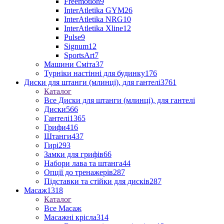
Freemotion
9
InterAtletika GYM
26
InterAtletika NRG
10
InterAtletika Xline
12
Pulse
9
Signum
12
SportsArt
7
Машини Сміта
37
Турніки настінні для будинку
176
Диски для штанги (млинці), для гантелі
3761
Каталог
Все Диски для штанги (млинці), для гантелі
Диски
566
Гантелі
1365
Грифи
416
Штанги
437
Гирі
293
Замки для грифів
66
Набори лава та штанга
44
Опції до тренажерів
287
Підставки та стійки для дисків
287
Масаж
1318
Каталог
Все Масаж
Масажні крісла
314