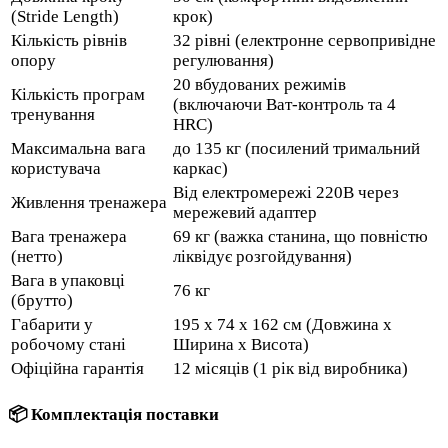
(Stride Length)
крок)
Кількість рівнів
32 рівні (електронне сервопривідне
опору
регулювання)
20 вбудованих режимів
Кількість програм
(включаючи Ват-контроль та 4
тренування
HRC)
Максимальна вага
до 135 кг (посилений тримальний
користувача
каркас)
Від електромережі 220В через
Живлення тренажера
мережевий адаптер
Вага тренажера
69 кг (важка станина, що повністю
(нетто)
ліквідує розгойдування)
Вага в упаковці
76 кг
(брутто)
Габарити у
195 x 74 x 162 см (Довжина х
робочому стані
Ширина х Висота)
Офіційна гарантія
12 місяців (1 рік від виробника)
📦 Комплектація поставки