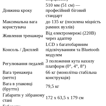
510 мм (51 см) —
Довжина кроку
професійний біговий
стандарт
Максимальна вага
до 135 кг (посилена міцність
користувача
рамних вузлів)
Від електромережі (220В)
Живлення тренажера
через адаптер
LCD з багатобарвним
Консоль / Дисплей
підсвічуванням та Bluetooth
модулем
3 положення кута нахилу
Регулювання педалей
платформ (0°, 4°, 8°)
Вага тренажера
66 кг (монолітна стабільна
(нетто)
конструкція)
Вага в упаковці
79,5 кг
(брутто)
Габарити у зібраному
172 х 63,5 х 179 см
стані