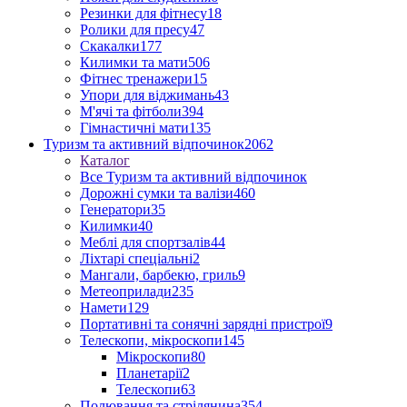
Резинки для фітнесу
18
Ролики для пресу
47
Скакалки
177
Килимки та мати
506
Фітнес тренажери
15
Упори для віджимань
43
М'ячі та фітболи
394
Гімнастичні мати
135
Туризм та активний відпочинок
2062
Каталог
Все Туризм та активний відпочинок
Дорожні сумки та валізи
460
Генератори
35
Килимки
40
Меблі для спортзалів
44
Ліхтарі спеціальні
2
Мангали, барбекю, гриль
9
Метеоприлади
235
Намети
129
Портативні та сонячні зарядні пристрої
9
Телескопи, мікроскопи
145
Мікроскопи
80
Планетарії
2
Телескопи
63
Полювання та стрілянина
354