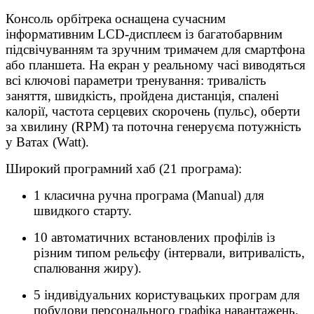
Консоль орбітрека оснащена сучасним
інформативним LCD-дисплеєм із багатобарвним
підсвічуванням та зручним тримачем для смартфона
або планшета. На екран у реальному часі виводяться
всі ключові параметри тренування: тривалість
заняття, швидкість, пройдена дистанція, спалені
калорії, частота серцевих скорочень (пульс), оберти
за хвилину (RPM) та поточна генеруєма потужність
у Ватах (Watt).
Широкий програмний хаб (21 програма):
1 класична ручна програма (Manual) для
швидкого старту.
10 автоматичних встановлених профілів із
різним типом рельєфу (інтервали, витривалість,
спалювання жиру).
5 індивідуальних користувацьких програм для
побудови персонального графіка навантажень.