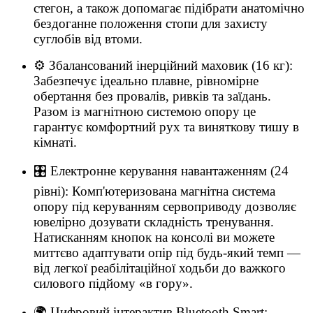
стегон, а також допомагає підібрати анатомічно
бездоганне положення стопи для захисту
суглобів від втоми.
⚙️ Збалансований інерційний маховик (16 кг):
Забезпечує ідеально плавне, рівномірне
обертання без провалів, ривків та заїдань.
Разом із магнітною системою опору це
гарантує комфортний рух та виняткову тишу в
кімнаті.
🎛️ Електронне керування навантаженням (24
рівні): Комп'ютеризована магнітна система
опору під керуванням сервоприводу дозволяє
ювелірно дозувати складність тренування.
Натисканням кнопок на консолі ви можете
миттєво адаптувати опір під будь-який темп —
від легкої реабілітаційної ходьби до важкого
силового підйому «в гору».
🌍 Цифровий інтерактив Bluetooth Smart: