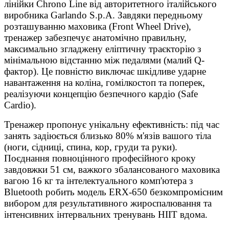
лінійки Chrono Line від авторитетного італійського
виробника Garlando S.p.A. Завдяки передньому
розташуванню маховика (Front Wheel Drive),
тренажер забезпечує анатомічно правильну,
максимально згладжену еліптичну траєкторію з
мінімальною відстанню між педалями (малий Q-
фактор). Це повністю виключає шкідливе ударне
навантаження на коліна, гомілкостоп та поперек,
реалізуючи концепцію безпечного кардіо (Safe
Cardio).
Тренажер пропонує унікальну ефективність: під час
занять задіюється близько 80% м'язів вашого тіла
(ноги, сідниці, спина, кор, груди та руки).
Поєднання повноцінного професійного кроку
завдовжки 51 см, важкого збалансованого маховика
вагою 16 кг та інтелектуального комп'ютера з
Bluetooth робить модель ERX-650 безкомпромісним
вибором для результативного жироспалювання та
інтенсивних інтервальних тренувань HIIT вдома.