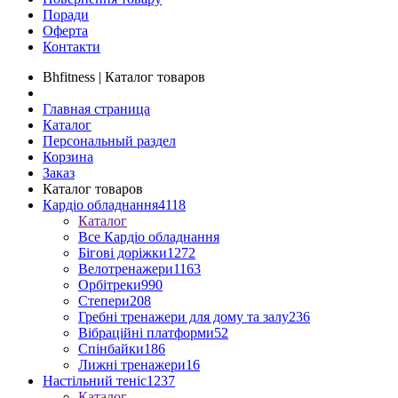
Поради
Оферта
Контакти
Bhfitness | Каталог товаров
Главная страница
Каталог
Персональный раздел
Корзина
Заказ
Каталог товаров
Кардіо обладнання
4118
Каталог
Все Кардіо обладнання
Бігові доріжки
1272
Велотренажери
1163
Орбітреки
990
Степери
208
Гребні тренажери для дому та залу
236
Вібраційні платформи
52
Спінбайки
186
Лижні тренажери
16
Настільний теніс
1237
Каталог