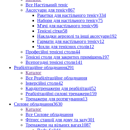
Все Настільний теніс
Аксесуари для тенісу
867
Ракетки для настільного тенісу
334
Набори для настільного тенісу
75
М'ячі для настільного тенісу
96
Тенісні сітки
58
Накладки аерозолі та інші аксесуари
192
Гармати для настільного тенісу
12
Чохли для тенісних столів
12
Професійні тенісні столи
44
Тенісні столи для закритих приміщень
197
Всепогодні тенісні столи
141
Реабілітаційне обладнання
291
Каталог
Все Реабілітаційне обладнання
Інверсійні столи
42
Кардіотренажери для реабілітації
52
Реабілітаційні силові тренажери
159
Тренажери для розтягування
13
Силове обладнання
3630
Каталог
Все Силове обладнання
Фітнес станції для дому та залу
301
Тренажери на вільних вагах
1087