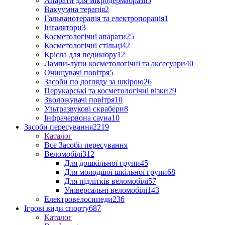
Апарати для мікродермабразії
5
Вакуумна терапія
2
Гальванотерапія та електропорація
1
Інгалятори
3
Косметологічні апарати
25
Косметологічні стільці
42
Крісла для педикюру
12
Лампи-лупи косметологічні та аксесуари
40
Очищувачі повітря
5
Засоби по догляду за шкірою
26
Перукарські та косметологічні візки
29
Зволожувачі повітря
10
Ультразвукові скрабери
8
Інфрачервона сауна
10
Засоби пересування
2219
Каталог
Все Засоби пересування
Веломобілі
312
Для дошкільної групи
45
Для молодшої шкільної групи
68
Для підлітків веломобілі
57
Універсальні веломобілі
143
Електровелосипеди
236
Ігрові види спорту
687
Каталог