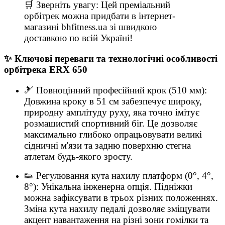
🛒 Зверніть увагу: Цей преміальний
орбітрек можна придбати в інтернет-
магазині bhfitness.ua зі швидкою
доставкою по всій Україні!
✨ Ключові переваги та технологічні особливості
орбітрека ERX 650
🎿 Повноцінний професійний крок (510 мм):
Довжина кроку в 51 см забезпечує широку,
природну амплітуду руху, яка точно імітує
розмашистий спортивний біг. Це дозволяє
максимально глибоко опрацьовувати великі
сідничні м'язи та задню поверхню стегна
атлетам будь-якого зросту.
👟 Регулювання кута нахилу платформ (0°, 4°,
8°): Унікальна інженерна опція. Підніжки
можна зафіксувати в трьох різних положеннях.
Зміна кута нахилу педалі дозволяє зміщувати
акцент навантаження на різні зони гомілки та