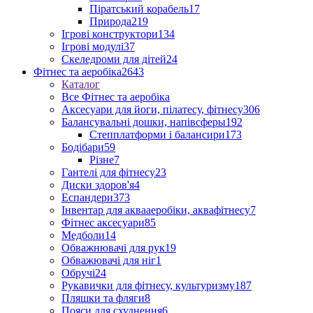
Піратський корабель
17
Природа
219
Ігрові конструктори
134
Ігрові модулі
37
Скеледроми для дітей
24
Фітнес та аеробіка
2643
Каталог
Все Фітнес та аеробіка
Аксесуари для йоги, пілатесу, фітнесу
306
Балансувальні дошки, напівсферы
192
Степплатформи і балансири
173
Бодібари
59
Різне
7
Гантелі для фітнесу
23
Диски здоров'я
4
Еспандери
373
Інвентар для аквааеробіки, аквафітнесу
7
Фітнес аксесуари
85
Медболи
14
Обважнювачі для рук
19
Обважювачі для ніг
1
Обручі
24
Рукавички для фітнесу, культуризму
187
Пляшки та фляги
8
Пояси для схуднення
6