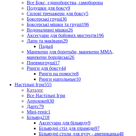
Все Бокс, єдиноборства, самоборона
Подушки для боксу
9
Силові тренажери для боксу
5
Боксерські груші
36
Боксерські мішки та груші
196
Водоналивні мішки
26
Аксесуари для бойових мистецтв
196
Лапи та маківари
29
Пады
4
Манекени для боротьби, манекени ММА,
манекени борцівські
26
Пневмогруші
17
Ринги для боксу
44
Ринги на помосте
8
Ринги напольные
10
Настільні Ігри
555
Каталог
Все Настільні Ігри
Аерохокей
30
Дартс
79
Міні-теніс
1
Більярд
218
Аксесуари для більярду
9
Більярдні стіл для піраміди
97
Більярдні столи для пулу - американка
48