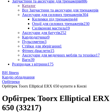
Запчастини та аксесуари для тренажерів
886
Каталог
Все Запчастини та аксесуари для тренажерів
Аксесуари для силових тренажерів
304
Килимки під тренажери
44
Опції для силових тренажерів
230
Силіконові мастила
19
Аксесуари для батутів
252
Кардіодатчики
9
Пульсометри
3
Стійки для зберігання
1
Фітнес-браслети
15
Аксесуари для медичних меблів та техніки
17
Ваги
39
Розпродаж з вітрини
175
BH fitness
Кардіо обладнання
Орбітреки
Орбітрек Toorx Elliptical ERX 650 купити в Києві
Орбітрек Toorx Elliptical ERX
650 (33217)