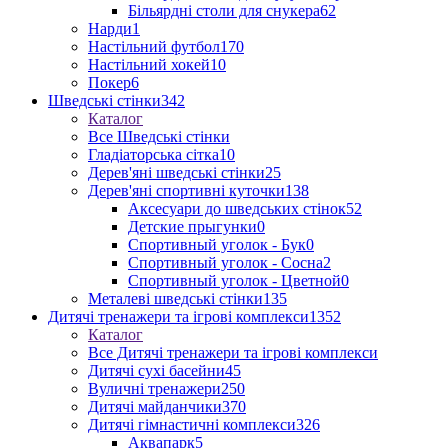
Більярдні столи для снукера
62
Нарди
1
Настільний футбол
170
Настільний хокей
10
Покер
6
Шведські стінки
342
Каталог
Все Шведські стінки
Гладіаторська сітка
10
Дерев'яні шведські стінки
25
Дерев'яні спортивні куточки
138
Аксесуари до шведських стінок
52
Детские прыгунки
0
Спортивный уголок - Бук
0
Спортивный уголок - Сосна
2
Спортивный уголок - Цветной
0
Металеві шведські стінки
135
Дитячі тренажери та ігрові комплекси
1352
Каталог
Все Дитячі тренажери та ігрові комплекси
Дитячі сухі басейни
45
Вуличні тренажери
250
Дитячі майданчики
370
Дитячі гімнастичні комплекси
326
Аквапарк
5