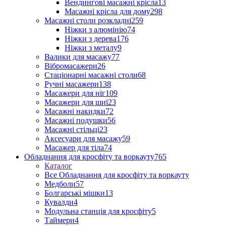
Вендингові масажні крісла
13
Масажні крісла для дому
298
Масажні столи розкладні
259
Ніжки з алюмінію
74
Ніжки з дерева
176
Ніжки з металу
9
Валики для масажу
77
Вібромасажери
26
Стаціонарні масажні столи
68
Ручні масажери
138
Масажери для ніг
109
Масажери для шиї
23
Масажні накидки
72
Масажні подушки
56
Масажні стільці
23
Аксесуари для масажу
59
Масажер для тіла
74
Обладнання для кросфіту та воркауту
765
Каталог
Все Обладнання для кросфіту та воркауту
Медболи
57
Болгарські мішки
13
Кувалди
4
Модульна станція для кросфіту
5
Таймери
4