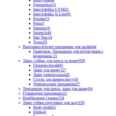
Body-Solid
4
Freemotion
15
InterAtletika GYM
25
InterAtletika X-Line
95
Panatta
13
Pulse
2
Signum
10
SportsArt
8
Star Trac
14
Toorx
25
Вантажно-блочні тренажери для залів
644
Гравітрон. Тренажери для підтягувань і
віджимань
21
Лави, стійки для преса та жиму
929
Гіперекстензія
95
Лави для жиму
127
Лави універсальні
42
Столи для армреслінгу
16
Універсальні тренажери
27
Тренажери для преса, лави для жиму
94
Гідравлічні тренажери
22
Комбіновані станки
124
Лави стійки підставки для залу
229
Body-Solid
11
Eleiko
4