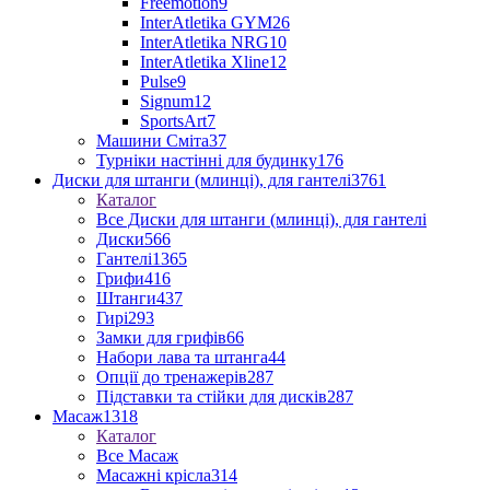
Freemotion
9
InterAtletika GYM
26
InterAtletika NRG
10
InterAtletika Xline
12
Pulse
9
Signum
12
SportsArt
7
Машини Сміта
37
Турніки настінні для будинку
176
Диски для штанги (млинці), для гантелі
3761
Каталог
Все Диски для штанги (млинці), для гантелі
Диски
566
Гантелі
1365
Грифи
416
Штанги
437
Гирі
293
Замки для грифів
66
Набори лава та штанга
44
Опції до тренажерів
287
Підставки та стійки для дисків
287
Масаж
1318
Каталог
Все Масаж
Масажні крісла
314