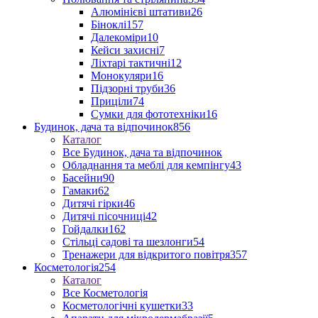
Алюмінієві штативи
26
Біноклі
157
Далекоміри
10
Кейси захисні
7
Ліхтарі тактичні
12
Монокуляри
16
Підзорні труби
36
Приціли
74
Сумки для фототехніки
16
Будинок, дача та відпочинок
856
Каталог
Все Будинок, дача та відпочинок
Обладнання та меблі для кемпінгу
43
Басейни
90
Гамаки
62
Дитячі гірки
46
Дитячі пісочниці
42
Гойдалки
162
Стільці садові та шезлонги
54
Тренажери для відкритого повітря
357
Косметологія
254
Каталог
Все Косметологія
Косметологічні кушетки
33