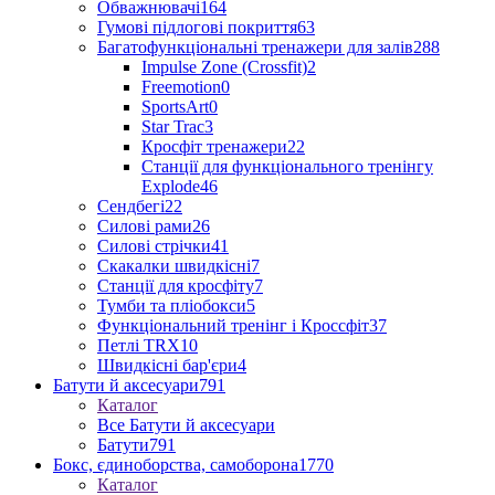
Обважнювачі
164
Гумові підлогові покриття
63
Багатофункціональні тренажери для залів
288
Impulse Zone (Crossfit)
2
Freemotion
0
SportsArt
0
Star Trac
3
Кросфіт тренажери
22
Станції для функціонального тренінгу
Explode
46
Сендбегі
22
Силові рами
26
Силові стрічки
41
Скакалки швидкісні
7
Станції для кросфіту
7
Тумби та пліобокси
5
Функціональний тренінг і Кроссфіт
37
Петлі TRX
10
Швидкісні бар'єри
4
Батути й аксесуари
791
Каталог
Все Батути й аксесуари
Батути
791
Бокс, єдиноборства, самоборона
1770
Каталог