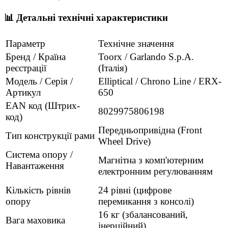
📊 Детальні технічні характеристики
Параметр
Технічне значення
Бренд / Країна
Toorx / Garlando S.p.A.
реєстрації
(Італія)
Модель / Серія /
Elliptical / Chrono Line / ERX-
Артикул
650
EAN код (Штрих-
8029975806198
код)
Передньопривідна (Front
Тип конструкції рами
Wheel Drive)
Система опору /
Магнітна з комп'ютерним
Навантаження
електронним регулюванням
Кількість рівнів
24 рівні (цифрове
опору
перемикання з консолі)
16 кг (збалансований,
Вага маховика
інерційний)