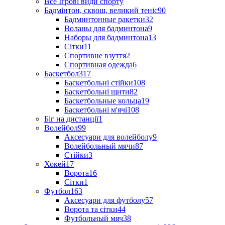
Все Ігрові види спорту
Бадмінтон, сквош, великий теніс
90
Бадминтонные ракетки
32
Воланы для бадминтона
9
Наборы для бадминтона
13
Сітки
11
Спортивне взуття
2
Спортивная одежда
6
Баскетбол
317
Баскетбольні стійки
108
Баскетбольні щити
82
Баскетбольные кольца
19
Баскетбольні м'ячі
108
Біг на дистанції
1
Волейбол
99
Аксесуари для волейболу
9
Волейбольный мячи
87
Стійки
3
Хокей
17
Ворота
16
Сітки
1
Футбол
163
Аксесуари для футболу
57
Ворота та сітки
44
Футбольный мяч
38