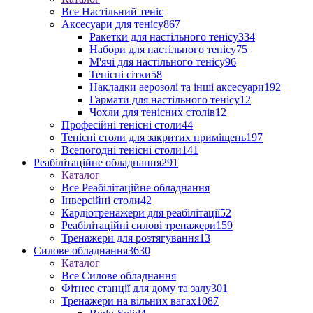
Все Настільний теніс
Аксесуари для тенісу
867
Ракетки для настільного тенісу
334
Набори для настільного тенісу
75
М'ячі для настільного тенісу
96
Тенісні сітки
58
Накладки аерозолі та інші аксесуари
192
Гармати для настільного тенісу
12
Чохли для тенісних столів
12
Професійні тенісні столи
44
Тенісні столи для закритих приміщень
197
Всепогодні тенісні столи
141
Реабілітаційне обладнання
291
Каталог
Все Реабілітаційне обладнання
Інверсійні столи
42
Кардіотренажери для реабілітації
52
Реабілітаційні силові тренажери
159
Тренажери для розтягування
13
Силове обладнання
3630
Каталог
Все Силове обладнання
Фітнес станції для дому та залу
301
Тренажери на вільних вагах
1087