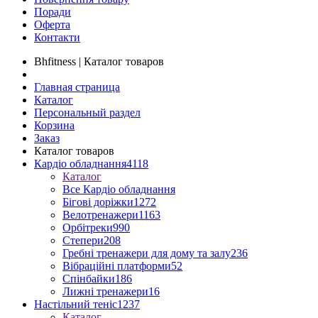
Поради
Оферта
Контакти
Bhfitness | Каталог товаров
Главная страница
Каталог
Персональный раздел
Корзина
Заказ
Каталог товаров
Кардіо обладнання
4118
Каталог
Все Кардіо обладнання
Бігові доріжки
1272
Велотренажери
1163
Орбітреки
990
Степери
208
Гребні тренажери для дому та залу
236
Вібраційні платформи
52
Спінбайки
186
Лижні тренажери
16
Настільний теніс
1237
Каталог