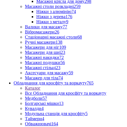
Масажні крісла для дому
298
Масажні столи розкладні
259
Ніжки з алюмінію
74
Ніжки з дерева
176
Ніжки з металу
9
Валики для масажу
77
Вібромасажери
26
Стаціонарні масажні столи
68
Ручні масажери
138
Масажери для ніг
109
Масажери для шиї
23
Масажні накидки
72
Масажні подушки
56
Масажні стільці
23
Аксесуари для масажу
59
Масажер для тіла
74
Обладнання для кросфіту та воркауту
765
Каталог
Все Обладнання для кросфіту та воркауту
Медболи
57
Болгарські мішки
13
Кувалди
4
Модульна станція для кросфіту
5
Таймери
4
Обважнювачі
164