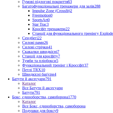
Гумові підлогові покриття
63
Багатофункціональні тренажери для залів
288
Impulse Zone (Crossfit)
2
Freemotion
0
SportsArt
0
Star Trac
3
Кросфіт тренажери
22
Станції для функціонального тренінгу Explod
Сендбегі
22
Силові рами
26
Силові стрічки
41
Скакалки швидкісні
7
Станції для кросфіту
7
Тумби та пліобокси
5
Функціональний тренінг і Кроссфіт
37
Петлі TRX
10
Швидкісні бар'єри
4
Батути й аксесуари
791
Каталог
Все Батути й аксесуари
Батути
791
Бокс, єдиноборства, самоборона
1770
Каталог
Все Бокс, єдиноборства, самоборона
Подушки для боксу
9