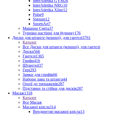
InterAtletika GYM
26
InterAtletika NRG
10
InterAtletika Xline
12
Pulse
9
Signum
12
SportsArt
7
Машини Сміта
37
Турніки настінні для будинку
176
Диски для штанги (млинці), для гантелі
3761
Каталог
Все Диски для штанги (млинці), для гантелі
Диски
566
Гантелі
1365
Грифи
416
Штанги
437
Гирі
293
Замки для грифів
66
Набори лава та штанга
44
Опції до тренажерів
287
Підставки та стійки для дисків
287
Масаж
1318
Каталог
Все Масаж
Масажні крісла
314
Вендингові масажні крісла
13