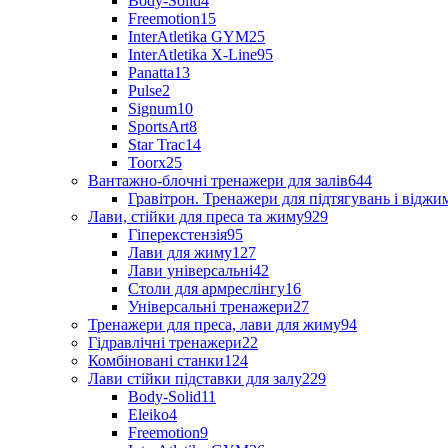
Body-Solid
4
Freemotion
15
InterAtletika GYM
25
InterAtletika X-Line
95
Panatta
13
Pulse
2
Signum
10
SportsArt
8
Star Trac
14
Toorx
25
Вантажно-блочні тренажери для залів
644
Гравітрон. Тренажери для підтягувань і відж
Лави, стійки для преса та жиму
929
Гіперекстензія
95
Лави для жиму
127
Лави універсальні
42
Столи для армреслінгу
16
Універсальні тренажери
27
Тренажери для преса, лави для жиму
94
Гідравлічні тренажери
22
Комбіновані станки
124
Лави стійки підставки для залу
229
Body-Solid
11
Eleiko
4
Freemotion
9