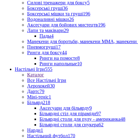
Силові тренажери для боксу
5
Боксерські груші
36
Боксерські мішки та груші
196
Водоналивні мішки
26
Аксесуари для бойових мистецтв
196
Лапи та маківари
29
Пады
4
Манекени для боротьби, манекени ММА, манекени 
Пневмогруші
17
Ринги для боксу
44
Ринги на помосте
8
Ринги напольные
10
Настільні Ігри
555
Каталог
Все Настільні Ігри
Аерохокей
30
Дартс
79
Міні-теніс
1
Більярд
218
Аксесуари для більярду
9
Більярдні стіл для піраміди
97
Більярдні столи для пулу - американка
48
Більярдні столи для снукера
62
Нарди
1
Настільний футбол
170