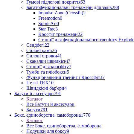
Гумові підлогові покриття
63
Багатофункціональні тренажери для залів
288
Impulse Zone (Crossfit)
2
Freemotion
0
SportsArt
0
Star Trac
3
Кросфіт тренажери
22
Станції для функціонального тренінгу Explod
Сендбегі
22
Силові рами
26
Силові стрічки
41
Скакалки швидкісні
7
Станції для кросфіту
7
Тумби та пліобокси
5
Функціональний тренінг і Кроссфіт
37
Петлі TRX
10
Швидкісні бар'єри
4
Батути й аксесуари
791
Каталог
Все Батути й аксесуари
Батути
791
Бокс, єдиноборства, самоборона
1770
Каталог
Все Бокс, єдиноборства, самоборона
Подушки для боксу
9