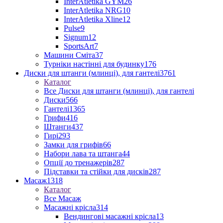
InterAtletika GYM
26
InterAtletika NRG
10
InterAtletika Xline
12
Pulse
9
Signum
12
SportsArt
7
Машини Сміта
37
Турніки настінні для будинку
176
Диски для штанги (млинці), для гантелі
3761
Каталог
Все Диски для штанги (млинці), для гантелі
Диски
566
Гантелі
1365
Грифи
416
Штанги
437
Гирі
293
Замки для грифів
66
Набори лава та штанга
44
Опції до тренажерів
287
Підставки та стійки для дисків
287
Масаж
1318
Каталог
Все Масаж
Масажні крісла
314
Вендингові масажні крісла
13