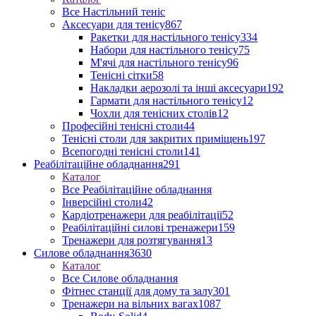
Все Настільний теніс
Аксесуари для тенісу
867
Ракетки для настільного тенісу
334
Набори для настільного тенісу
75
М'ячі для настільного тенісу
96
Тенісні сітки
58
Накладки аерозолі та інші аксесуари
192
Гармати для настільного тенісу
12
Чохли для тенісних столів
12
Професійні тенісні столи
44
Тенісні столи для закритих приміщень
197
Всепогодні тенісні столи
141
Реабілітаційне обладнання
291
Каталог
Все Реабілітаційне обладнання
Інверсійні столи
42
Кардіотренажери для реабілітації
52
Реабілітаційні силові тренажери
159
Тренажери для розтягування
13
Силове обладнання
3630
Каталог
Все Силове обладнання
Фітнес станції для дому та залу
301
Тренажери на вільних вагах
1087