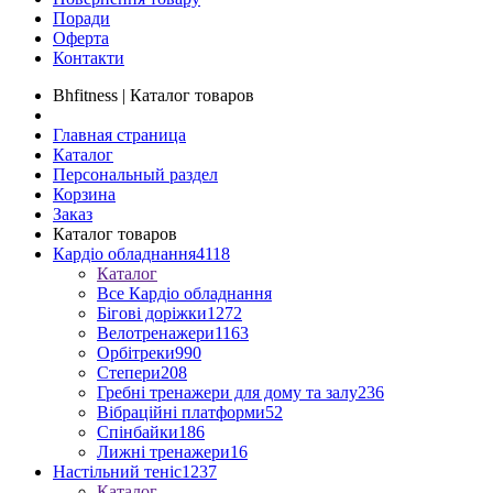
Поради
Оферта
Контакти
Bhfitness | Каталог товаров
Главная страница
Каталог
Персональный раздел
Корзина
Заказ
Каталог товаров
Кардіо обладнання
4118
Каталог
Все Кардіо обладнання
Бігові доріжки
1272
Велотренажери
1163
Орбітреки
990
Степери
208
Гребні тренажери для дому та залу
236
Вібраційні платформи
52
Спінбайки
186
Лижні тренажери
16
Настільний теніс
1237
Каталог