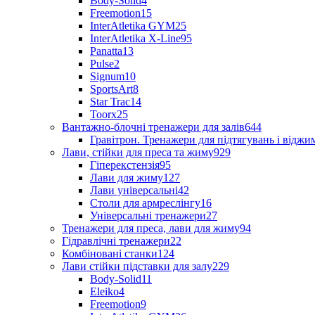
Body-Solid
4
Freemotion
15
InterAtletika GYM
25
InterAtletika X-Line
95
Panatta
13
Pulse
2
Signum
10
SportsArt
8
Star Trac
14
Toorx
25
Вантажно-блочні тренажери для залів
644
Гравітрон. Тренажери для підтягувань і відж
Лави, стійки для преса та жиму
929
Гіперекстензія
95
Лави для жиму
127
Лави універсальні
42
Столи для армреслінгу
16
Універсальні тренажери
27
Тренажери для преса, лави для жиму
94
Гідравлічні тренажери
22
Комбіновані станки
124
Лави стійки підставки для залу
229
Body-Solid
11
Eleiko
4
Freemotion
9