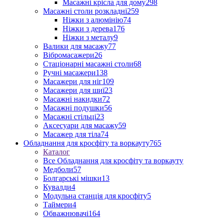
Масажні крісла для дому
298
Масажні столи розкладні
259
Ніжки з алюмінію
74
Ніжки з дерева
176
Ніжки з металу
9
Валики для масажу
77
Вібромасажери
26
Стаціонарні масажні столи
68
Ручні масажери
138
Масажери для ніг
109
Масажери для шиї
23
Масажні накидки
72
Масажні подушки
56
Масажні стільці
23
Аксесуари для масажу
59
Масажер для тіла
74
Обладнання для кросфіту та воркауту
765
Каталог
Все Обладнання для кросфіту та воркауту
Медболи
57
Болгарські мішки
13
Кувалди
4
Модульна станція для кросфіту
5
Таймери
4
Обважнювачі
164