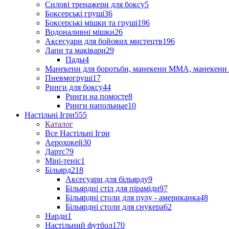
Силові тренажери для боксу
5
Боксерські груші
36
Боксерські мішки та груші
196
Водоналивні мішки
26
Аксесуари для бойових мистецтв
196
Лапи та маківари
29
Пады
4
Манекени для боротьби, манекени ММА, манекени 
Пневмогруші
17
Ринги для боксу
44
Ринги на помосте
8
Ринги напольные
10
Настільні Ігри
555
Каталог
Все Настільні Ігри
Аерохокей
30
Дартс
79
Міні-теніс
1
Більярд
218
Аксесуари для більярду
9
Більярдні стіл для піраміди
97
Більярдні столи для пулу - американка
48
Більярдні столи для снукера
62
Нарди
1
Настільний футбол
170