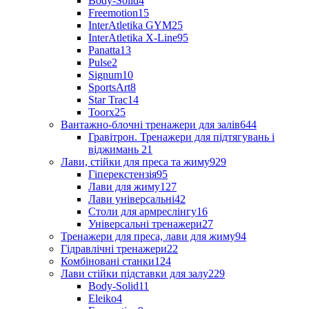
Body-Solid
4
Freemotion
15
InterAtletika GYM
25
InterAtletika X-Line
95
Panatta
13
Pulse
2
Signum
10
SportsArt
8
Star Trac
14
Toorx
25
Вантажно-блочні тренажери для залів
644
Гравітрон. Тренажери для підтягувань і
віджимань
21
Лави, стійки для преса та жиму
929
Гіперекстензія
95
Лави для жиму
127
Лави універсальні
42
Столи для армреслінгу
16
Універсальні тренажери
27
Тренажери для преса, лави для жиму
94
Гідравлічні тренажери
22
Комбіновані станки
124
Лави стійки підставки для залу
229
Body-Solid
11
Eleiko
4