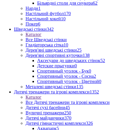
Більярдні столи для снукера
62
Нарди
1
Настільний футбол
170
Настільний хокей
10
Покер
6
Шведські стінки
342
Каталог
Все Шведські стінки
Гладіаторська сітка
10
Дерев'яні шведські стінки
25
Дерев'яні спортивні куточки
138
Аксесуари до шведських стінок
52
Детские прыгунки
0
Спортивный уголок - Бук
0
Спортивный уголок - Сосна
2
Спортивный уголок - Цветной
0
Металеві шведські стінки
135
Дитячі тренажери та ігрові комплекси
1352
Каталог
Все Дитячі тренажери та ігрові комплекси
Дитячі сухі басейни
45
Вуличні тренажери
250
Дитячі майданчики
370
Дитячі гімнастичні комплекси
326
Аквапарк
5