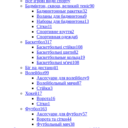
Все Ігрові види спорту
Бадмінтон, сквош, великий теніс
90
Бадминтонные ракетки
32
Воланы для бадминтона
9
Наборы для бадминтона
13
Сітки
11
Спортивне взуття
2
Спортивная одежда
6
Баскетбол
317
Баскетбольні стійки
108
Баскетбольні щити
82
Баскетбольные кольца
19
Баскетбольні м'ячі
108
Біг на дистанції
1
Волейбол
99
Аксесуари для волейболу
9
Волейбольный мячи
87
Стійки
3
Хокей
17
Ворота
16
Сітки
1
Футбол
163
Аксесуари для футболу
57
Ворота та сітки
44
Футбольный мяч
38