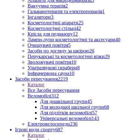
Апарати для мікродермабразії
5
Вакуумна терапія
2
Гальванотерапія та електропорація
1
Інгалятори
3
Косметологічні апарати
25
Косметологічні стільці
42
Крісла для педикюру
12
Лампи-лупи косметологічні та аксесуари
40
Очищувачі повітря
5
Засоби по догляду за шкірою
26
Перукарські та косметологічні візки
29
Зволожувачі повітря
10
Ультразвукові скрабери
8
Інфрачервона сауна
10
Засоби пересування
2219
Каталог
Все Засоби пересування
Веломобілі
312
Для дошкільної групи
45
Для молодшої шкільної групи
68
Для підлітків веломобілі
57
Універсальні веломобілі
143
Електровелосипеди
236
Ігрові види спорту
687
Каталог