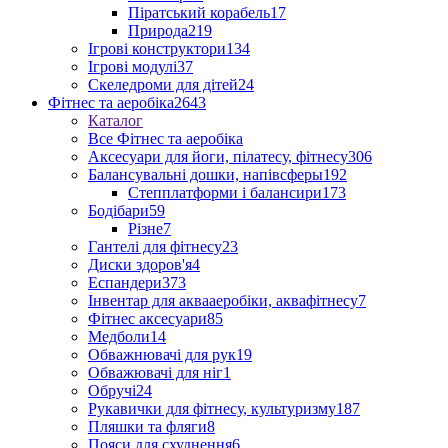
Піратський корабель
17
Природа
219
Ігрові конструктори
134
Ігрові модулі
37
Скеледроми для дітей
24
Фітнес та аеробіка
2643
Каталог
Все Фітнес та аеробіка
Аксесуари для йоги, пілатесу, фітнесу
306
Балансувальні дошки, напівсферы
192
Степплатформи і балансири
173
Бодібари
59
Різне
7
Гантелі для фітнесу
23
Диски здоров'я
4
Еспандери
373
Інвентар для аквааеробіки, аквафітнесу
7
Фітнес аксесуари
85
Медболи
14
Обважнювачі для рук
19
Обважювачі для ніг
1
Обручі
24
Рукавички для фітнесу, культуризму
187
Пляшки та фляги
8
Пояси для схуднення
6