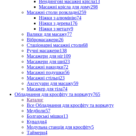
Вендингові масажні крісла
13
Масажні крісла для дому
298
Масажні столи розкладні
259
Ніжки з алюмінію
74
Ніжки з дерева
176
Ніжки з металу
9
Валики для масажу
77
Вібромасажери
26
Стаціонарні масажні столи
68
Ручні масажери
138
Масажери для ніг
109
Масажери для шиї
23
Масажні накидки
72
Масажні подушки
56
Масажні стільці
23
Аксесуари для масажу
59
Масажер для тіла
74
Обладнання для кросфіту та воркауту
765
Каталог
Все Обладнання для кросфіту та воркауту
Медболи
57
Болгарські мішки
13
Кувалди
4
Модульна станція для кросфіту
5
Таймери
4