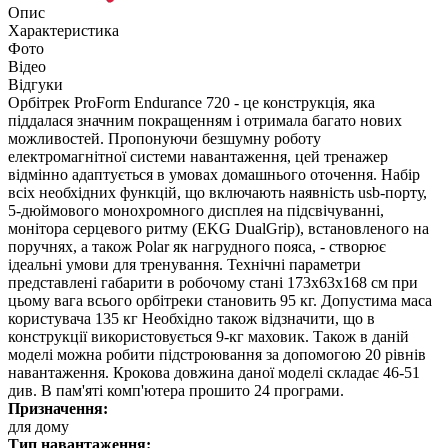
Опис
Характеристика
Фото
Відео
Відгуки
Орбітрек ProForm Endurance 720 - це конструкція, яка
піддалася значним покращенням і отримала багато нових
можливостей. Пропонуючи безшумну роботу
електромагнітної системи навантаження, цей тренажер
відмінно адаптується в умовах домашнього оточення. Набір
всіх необхідних функцій, що включають наявність usb-порту,
5-дюймового монохромного дисплея на підсвічуванні,
монітора серцевого ритму (EKG DualGrip), встановленого на
поручнях, а також Polar як нагрудного пояса, - створює
ідеальні умови для тренування. Технічні параметри
представлені габарити в робочому стані 173х63х168 см при
цьому вага всього орбітреки становить 95 кг. Допустима маса
користувача 135 кг Необхідно також відзначити, що в
конструкції використовується 9-кг маховик. Також в даній
моделі можна робити підстроювання за допомогою 20 рівнів
навантаження. Крокова довжина даної моделі складає 46-51
див. В пам'яті комп'ютера прошито 24 програми.
Призначення:
для дому
Тип навантаження: