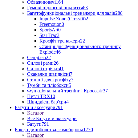
Обважнювачі
164
Гумові підлогові покриття
63
Багатофункціональні тренажери для залів
288
Impulse Zone (Crossfit)
2
Freemotion
0
SportsArt
0
Star Trac
3
Кросфіт тренажери
22
Станції для функціонального тренінгу
Explode
46
Сендбегі
22
Силові рами
26
Силові стрічки
41
Скакалки швидкісні
7
Станції для кросфіту
7
Тумби та пліобокси
5
Функціональний тренінг і Кроссфіт
37
Петлі TRX
10
Швидкісні бар'єри
4
Батути й аксесуари
791
Каталог
Все Батути й аксесуари
Батути
791
Бокс, єдиноборства, самоборона
1770
Каталог