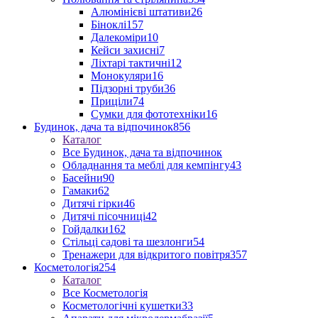
Алюмінієві штативи
26
Біноклі
157
Далекоміри
10
Кейси захисні
7
Ліхтарі тактичні
12
Монокуляри
16
Підзорні труби
36
Приціли
74
Сумки для фототехніки
16
Будинок, дача та відпочинок
856
Каталог
Все Будинок, дача та відпочинок
Обладнання та меблі для кемпінгу
43
Басейни
90
Гамаки
62
Дитячі гірки
46
Дитячі пісочниці
42
Гойдалки
162
Стільці садові та шезлонги
54
Тренажери для відкритого повітря
357
Косметологія
254
Каталог
Все Косметологія
Косметологічні кушетки
33