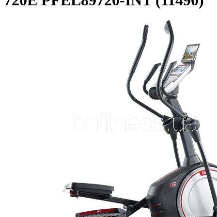
720E PFEL89720-INT (11490)