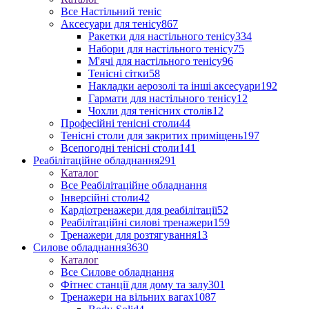
Все Настільний теніс
Аксесуари для тенісу
867
Ракетки для настільного тенісу
334
Набори для настільного тенісу
75
М'ячі для настільного тенісу
96
Тенісні сітки
58
Накладки аерозолі та інші аксесуари
192
Гармати для настільного тенісу
12
Чохли для тенісних столів
12
Професійні тенісні столи
44
Тенісні столи для закритих приміщень
197
Всепогодні тенісні столи
141
Реабілітаційне обладнання
291
Каталог
Все Реабілітаційне обладнання
Інверсійні столи
42
Кардіотренажери для реабілітації
52
Реабілітаційні силові тренажери
159
Тренажери для розтягування
13
Силове обладнання
3630
Каталог
Все Силове обладнання
Фітнес станції для дому та залу
301
Тренажери на вільних вагах
1087