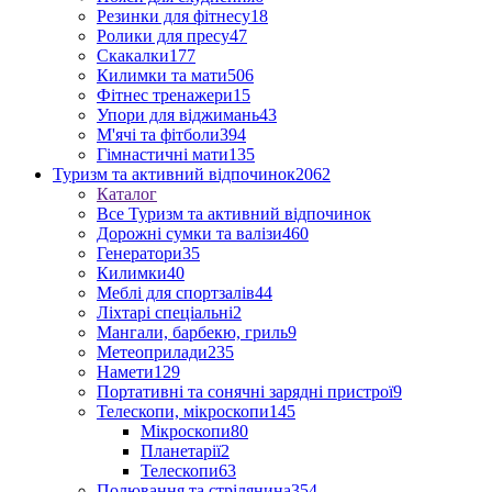
Резинки для фітнесу
18
Ролики для пресу
47
Скакалки
177
Килимки та мати
506
Фітнес тренажери
15
Упори для віджимань
43
М'ячі та фітболи
394
Гімнастичні мати
135
Туризм та активний відпочинок
2062
Каталог
Все Туризм та активний відпочинок
Дорожні сумки та валізи
460
Генератори
35
Килимки
40
Меблі для спортзалів
44
Ліхтарі спеціальні
2
Мангали, барбекю, гриль
9
Метеоприлади
235
Намети
129
Портативні та сонячні зарядні пристрої
9
Телескопи, мікроскопи
145
Мікроскопи
80
Планетарії
2
Телескопи
63
Полювання та стрілянина
354