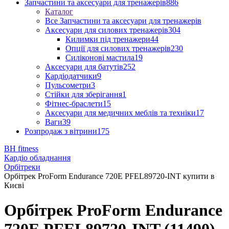
Запчастини та аксесуари для тренажерів
886
Каталог
Все Запчастини та аксесуари для тренажерів
Аксесуари для силових тренажерів
304
Килимки під тренажери
44
Опції для силових тренажерів
230
Силіконові мастила
19
Аксесуари для батутів
252
Кардіодатчики
9
Пульсометри
3
Стійки для зберігання
1
Фітнес-браслети
15
Аксесуари для медичних меблів та техніки
17
Ваги
39
Розпродаж з вітрини
175
BH fitness
Кардіо обладнання
Орбітреки
Орбітрек ProForm Endurance 720E PFEL89720-INT купити в
Києві
Орбітрек ProForm Endurance