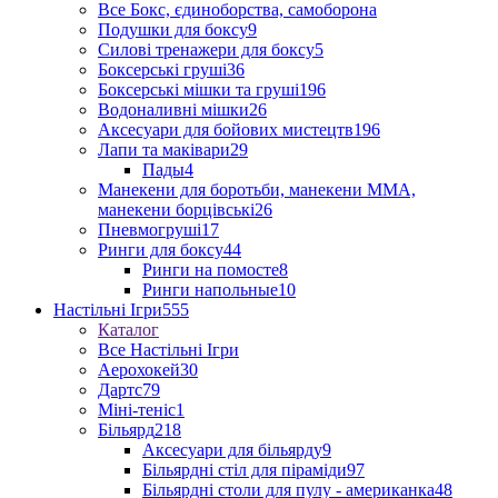
Все Бокс, єдиноборства, самоборона
Подушки для боксу
9
Силові тренажери для боксу
5
Боксерські груші
36
Боксерські мішки та груші
196
Водоналивні мішки
26
Аксесуари для бойових мистецтв
196
Лапи та маківари
29
Пады
4
Манекени для боротьби, манекени ММА,
манекени борцівські
26
Пневмогруші
17
Ринги для боксу
44
Ринги на помосте
8
Ринги напольные
10
Настільні Ігри
555
Каталог
Все Настільні Ігри
Аерохокей
30
Дартс
79
Міні-теніс
1
Більярд
218
Аксесуари для більярду
9
Більярдні стіл для піраміди
97
Більярдні столи для пулу - американка
48