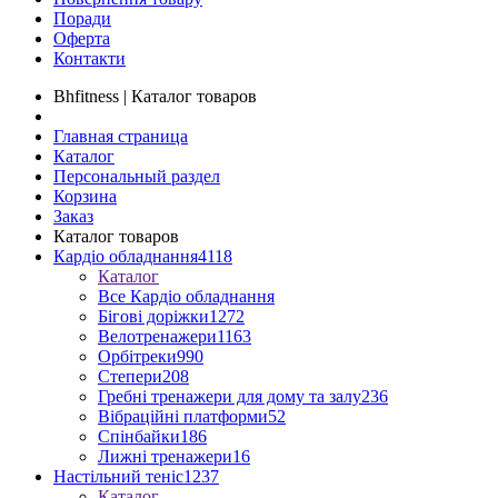
Поради
Оферта
Контакти
Bhfitness | Каталог товаров
Главная страница
Каталог
Персональный раздел
Корзина
Заказ
Каталог товаров
Кардіо обладнання
4118
Каталог
Все Кардіо обладнання
Бігові доріжки
1272
Велотренажери
1163
Орбітреки
990
Степери
208
Гребні тренажери для дому та залу
236
Вібраційні платформи
52
Спінбайки
186
Лижні тренажери
16
Настільний теніс
1237
Каталог