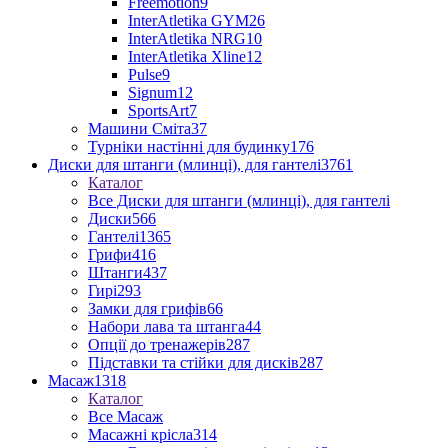
Freemotion
9
InterAtletika GYM
26
InterAtletika NRG
10
InterAtletika Xline
12
Pulse
9
Signum
12
SportsArt
7
Машини Сміта
37
Турніки настінні для будинку
176
Диски для штанги (млинці), для гантелі
3761
Каталог
Все Диски для штанги (млинці), для гантелі
Диски
566
Гантелі
1365
Грифи
416
Штанги
437
Гирі
293
Замки для грифів
66
Набори лава та штанга
44
Опції до тренажерів
287
Підставки та стійки для дисків
287
Масаж
1318
Каталог
Все Масаж
Масажні крісла
314