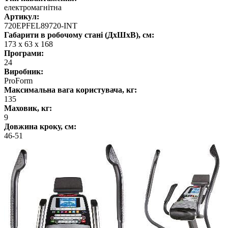
електромагнітна
Артикул:
720EPFEL89720-INT
Габарити в робочому стані (ДхШхВ), см:
173 х 63 х 168
Програми:
24
Виробник:
ProForm
Максимальна вага користувача, кг:
135
Маховик, кг:
9
Довжина кроку, см:
46-51