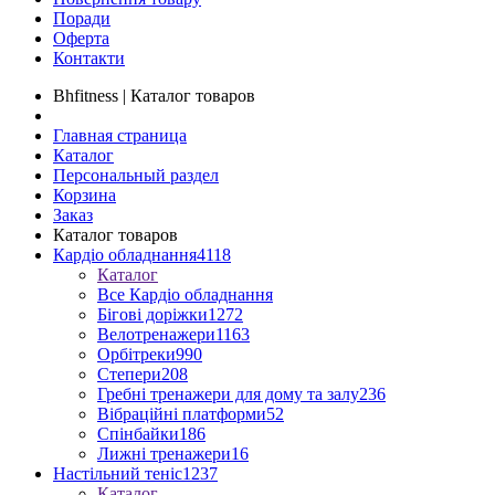
Поради
Оферта
Контакти
Bhfitness | Каталог товаров
Главная страница
Каталог
Персональный раздел
Корзина
Заказ
Каталог товаров
Кардіо обладнання
4118
Каталог
Все Кардіо обладнання
Бігові доріжки
1272
Велотренажери
1163
Орбітреки
990
Степери
208
Гребні тренажери для дому та залу
236
Вібраційні платформи
52
Спінбайки
186
Лижні тренажери
16
Настільний теніс
1237
Каталог