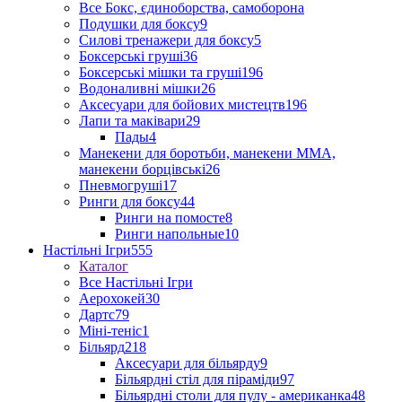
Все Бокс, єдиноборства, самоборона
Подушки для боксу
9
Силові тренажери для боксу
5
Боксерські груші
36
Боксерські мішки та груші
196
Водоналивні мішки
26
Аксесуари для бойових мистецтв
196
Лапи та маківари
29
Пады
4
Манекени для боротьби, манекени ММА,
манекени борцівські
26
Пневмогруші
17
Ринги для боксу
44
Ринги на помосте
8
Ринги напольные
10
Настільні Ігри
555
Каталог
Все Настільні Ігри
Аерохокей
30
Дартс
79
Міні-теніс
1
Більярд
218
Аксесуари для більярду
9
Більярдні стіл для піраміди
97
Більярдні столи для пулу - американка
48