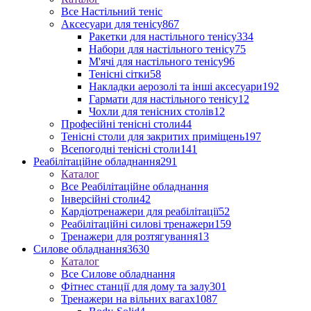
Все Настільний теніс
Аксесуари для тенісу
867
Ракетки для настільного тенісу
334
Набори для настільного тенісу
75
М'ячі для настільного тенісу
96
Тенісні сітки
58
Накладки аерозолі та інші аксесуари
192
Гармати для настільного тенісу
12
Чохли для тенісних столів
12
Професійні тенісні столи
44
Тенісні столи для закритих приміщень
197
Всепогодні тенісні столи
141
Реабілітаційне обладнання
291
Каталог
Все Реабілітаційне обладнання
Інверсійні столи
42
Кардіотренажери для реабілітації
52
Реабілітаційні силові тренажери
159
Тренажери для розтягування
13
Силове обладнання
3630
Каталог
Все Силове обладнання
Фітнес станції для дому та залу
301
Тренажери на вільних вагах
1087