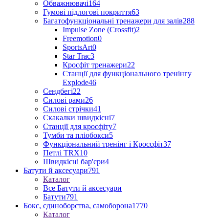
Обважнювачі
164
Гумові підлогові покриття
63
Багатофункціональні тренажери для залів
288
Impulse Zone (Crossfit)
2
Freemotion
0
SportsArt
0
Star Trac
3
Кросфіт тренажери
22
Станції для функціонального тренінгу
Explode
46
Сендбегі
22
Силові рами
26
Силові стрічки
41
Скакалки швидкісні
7
Станції для кросфіту
7
Тумби та пліобокси
5
Функціональний тренінг і Кроссфіт
37
Петлі TRX
10
Швидкісні бар'єри
4
Батути й аксесуари
791
Каталог
Все Батути й аксесуари
Батути
791
Бокс, єдиноборства, самоборона
1770
Каталог