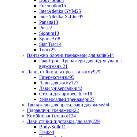
Body-Solid
4
Freemotion
15
InterAtletika GYM
25
InterAtletika X-Line
95
Panatta
13
Pulse
2
Signum
10
SportsArt
8
Star Trac
14
Toorx
25
Вантажно-блочні тренажери для залів
644
Гравітрон. Тренажери для підтягувань і
віджимань
21
Лави, стійки для преса та жиму
929
Гіперекстензія
95
Лави для жиму
127
Лави універсальні
42
Столи для армреслінгу
16
Універсальні тренажери
27
Тренажери для преса, лави для жиму
94
Гідравлічні тренажери
22
Комбіновані станки
124
Лави стійки підставки для залу
229
Body-Solid
11
Eleiko
4