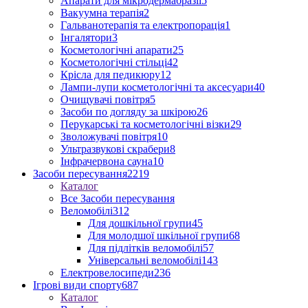
Апарати для мікродермабразії
5
Вакуумна терапія
2
Гальванотерапія та електропорація
1
Інгалятори
3
Косметологічні апарати
25
Косметологічні стільці
42
Крісла для педикюру
12
Лампи-лупи косметологічні та аксесуари
40
Очищувачі повітря
5
Засоби по догляду за шкірою
26
Перукарські та косметологічні візки
29
Зволожувачі повітря
10
Ультразвукові скрабери
8
Інфрачервона сауна
10
Засоби пересування
2219
Каталог
Все Засоби пересування
Веломобілі
312
Для дошкільної групи
45
Для молодшої шкільної групи
68
Для підлітків веломобілі
57
Універсальні веломобілі
143
Електровелосипеди
236
Ігрові види спорту
687
Каталог