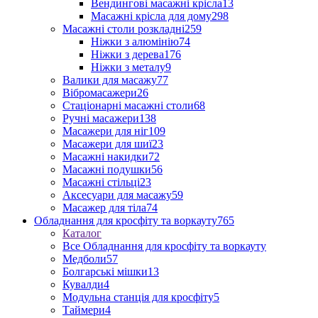
Вендингові масажні крісла
13
Масажні крісла для дому
298
Масажні столи розкладні
259
Ніжки з алюмінію
74
Ніжки з дерева
176
Ніжки з металу
9
Валики для масажу
77
Вібромасажери
26
Стаціонарні масажні столи
68
Ручні масажери
138
Масажери для ніг
109
Масажери для шиї
23
Масажні накидки
72
Масажні подушки
56
Масажні стільці
23
Аксесуари для масажу
59
Масажер для тіла
74
Обладнання для кросфіту та воркауту
765
Каталог
Все Обладнання для кросфіту та воркауту
Медболи
57
Болгарські мішки
13
Кувалди
4
Модульна станція для кросфіту
5
Таймери
4