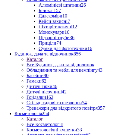
Алюмінієві штативи
26
Біноклі
157
Далекоміри
10
Кейси захисні
7
Ліхтарі тактичні
12
Монокуляри
16
Підзорні труби
36
Приціли
74
Сумки для фототехніки
16
Будинок, дача та відпочинок
856
Каталог
Все Будинок, дача та відпочинок
Обладнання та меблі для кемпінгу
43
Басейни
90
Гамаки
62
Дитячі гірки
46
Дитячі пісочниці
42
Гойдалки
162
Стільці садові та шезлонги
54
Тренажери для відкритого повітря
357
Косметологія
254
Каталог
Все Косметологія
Косметологічні кушетки
33