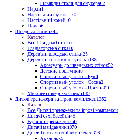
Більярдні столи для снукера
62
Нарди
1
Настільний футбол
170
Настільний хокей
10
Покер
6
Шведські стінки
342
Каталог
Все Шведські стінки
Гладіаторська сітка
10
Дерев'яні шведські стінки
25
Дерев'яні спортивні куточки
138
Аксесуари до шведських стінок
52
Детские прыгунки
0
Спортивный уголок - Бук
0
Спортивный уголок - Сосна
2
Спортивный уголок - Цветной
0
Металеві шведські стінки
135
Дитячі тренажери та ігрові комплекси
1352
Каталог
Все Дитячі тренажери та ігрові комплекси
Дитячі сухі басейни
45
Вуличні тренажери
250
Дитячі майданчики
370
Дитячі гімнастичні комплекси
326
Аквапарк
5