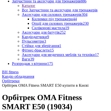
Запчастини та аксесуари для тренажерів
886
Каталог
Все Запчастини та аксесуари для тренажерів
Аксесуари для силових тренажерів
304
Килимки під тренажери
44
Опції для силових тренажерів
230
Силіконові мастила
19
Аксесуари для батутів
252
Кардіодатчики
9
Пульсометри
3
Стійки для зберігання
1
Фітнес-браслети
15
Аксесуари для медичних меблів та техніки
17
Ваги
39
Розпродаж з вітрини
175
BH fitness
Кардіо обладнання
Орбітреки
Орбітрек OMA Fitness SMART E50 купити в Києві
Орбітрек OMA Fitness
SMART E50 (19034)