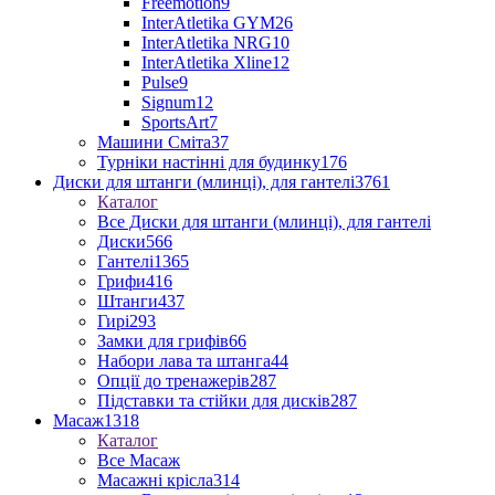
Freemotion
9
InterAtletika GYM
26
InterAtletika NRG
10
InterAtletika Xline
12
Pulse
9
Signum
12
SportsArt
7
Машини Сміта
37
Турніки настінні для будинку
176
Диски для штанги (млинці), для гантелі
3761
Каталог
Все Диски для штанги (млинці), для гантелі
Диски
566
Гантелі
1365
Грифи
416
Штанги
437
Гирі
293
Замки для грифів
66
Набори лава та штанга
44
Опції до тренажерів
287
Підставки та стійки для дисків
287
Масаж
1318
Каталог
Все Масаж
Масажні крісла
314