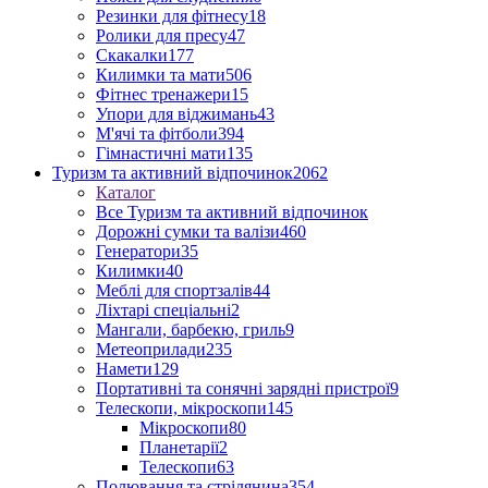
Резинки для фітнесу
18
Ролики для пресу
47
Скакалки
177
Килимки та мати
506
Фітнес тренажери
15
Упори для віджимань
43
М'ячі та фітболи
394
Гімнастичні мати
135
Туризм та активний відпочинок
2062
Каталог
Все Туризм та активний відпочинок
Дорожні сумки та валізи
460
Генератори
35
Килимки
40
Меблі для спортзалів
44
Ліхтарі спеціальні
2
Мангали, барбекю, гриль
9
Метеоприлади
235
Намети
129
Портативні та сонячні зарядні пристрої
9
Телескопи, мікроскопи
145
Мікроскопи
80
Планетарії
2
Телескопи
63
Полювання та стрілянина
354