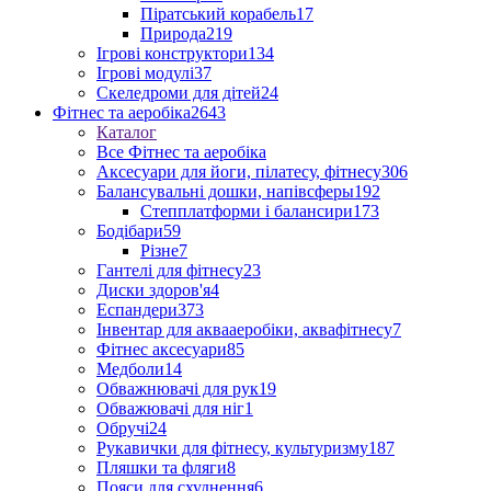
Піратський корабель
17
Природа
219
Ігрові конструктори
134
Ігрові модулі
37
Скеледроми для дітей
24
Фітнес та аеробіка
2643
Каталог
Все Фітнес та аеробіка
Аксесуари для йоги, пілатесу, фітнесу
306
Балансувальні дошки, напівсферы
192
Степплатформи і балансири
173
Бодібари
59
Різне
7
Гантелі для фітнесу
23
Диски здоров'я
4
Еспандери
373
Інвентар для аквааеробіки, аквафітнесу
7
Фітнес аксесуари
85
Медболи
14
Обважнювачі для рук
19
Обважювачі для ніг
1
Обручі
24
Рукавички для фітнесу, культуризму
187
Пляшки та фляги
8
Пояси для схуднення
6