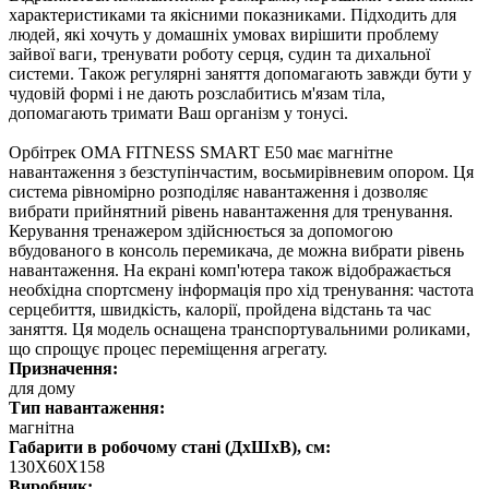
характеристиками та якісними показниками. Підходить для
людей, які хочуть у домашніх умовах вирішити проблему
зайвої ваги, тренувати роботу серця, судин та дихальної
системи. Також регулярні заняття допомагають завжди бути у
чудовій формі і не дають розслабитись м'язам тіла,
допомагають тримати Ваш організм у тонусі.
Орбітрек OMA FITNESS SMART E50 має магнітне
навантаження з безступінчастим, восьмирівневим опором. Ця
система рівномірно розподіляє навантаження і дозволяє
вибрати прийнятний рівень навантаження для тренування.
Керування тренажером здійснюється за допомогою
вбудованого в консоль перемикача, де можна вибрати рівень
навантаження. На екрані комп'ютера також відображається
необхідна спортсмену інформація про хід тренування: частота
серцебиття, швидкість, калорії, пройдена відстань та час
заняття. Ця модель оснащена транспортувальними роликами,
що спрощує процес переміщення агрегату.
Призначення:
для дому
Тип навантаження:
магнітна
Габарити в робочому стані (ДхШхВ), см:
130Х60Х158
Виробник: