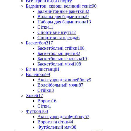
Все Ігрові види спорту
Бадмінтон, сквош, великий теніс
90
Бадминтонные ракетки
32
Воланы для бадминтона
9
Наборы для бадминтона
13
Сітки
11
Спортивне взуття
2
Спортивная одежда
6
Баскетбол
317
Баскетбольні стійки
108
Баскетбольні щити
82
Баскетбольные кольца
19
Баскетбольні м'ячі
108
Біг на дистанції
1
Волейбол
99
Аксесуари для волейболу
9
Волейбольный мячи
87
Стійки
3
Хокей
17
Ворота
16
Сітки
1
Футбол
163
Аксесуари для футболу
57
Ворота та сітки
44
Футбольный мяч
38