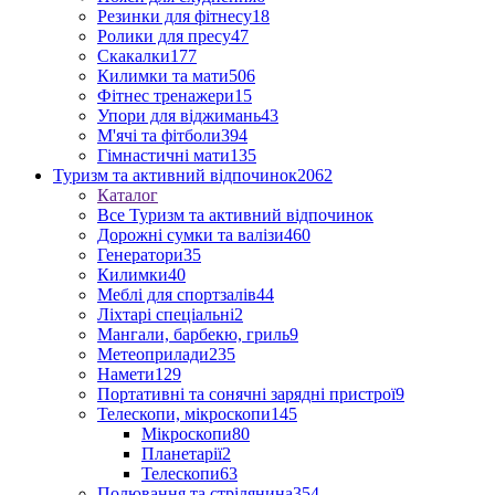
Резинки для фітнесу
18
Ролики для пресу
47
Скакалки
177
Килимки та мати
506
Фітнес тренажери
15
Упори для віджимань
43
М'ячі та фітболи
394
Гімнастичні мати
135
Туризм та активний відпочинок
2062
Каталог
Все Туризм та активний відпочинок
Дорожні сумки та валізи
460
Генератори
35
Килимки
40
Меблі для спортзалів
44
Ліхтарі спеціальні
2
Мангали, барбекю, гриль
9
Метеоприлади
235
Намети
129
Портативні та сонячні зарядні пристрої
9
Телескопи, мікроскопи
145
Мікроскопи
80
Планетарії
2
Телескопи
63
Полювання та стрілянина
354