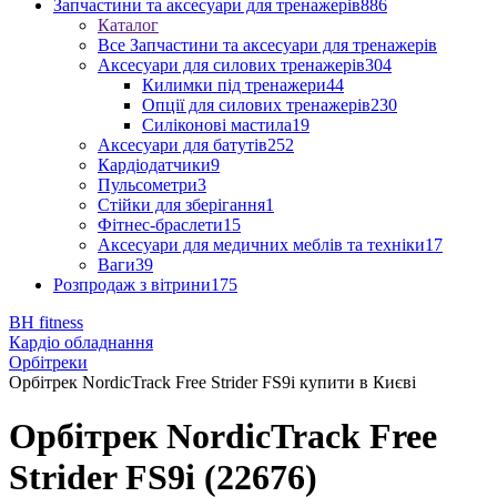
Запчастини та аксесуари для тренажерів
886
Каталог
Все Запчастини та аксесуари для тренажерів
Аксесуари для силових тренажерів
304
Килимки під тренажери
44
Опції для силових тренажерів
230
Силіконові мастила
19
Аксесуари для батутів
252
Кардіодатчики
9
Пульсометри
3
Стійки для зберігання
1
Фітнес-браслети
15
Аксесуари для медичних меблів та техніки
17
Ваги
39
Розпродаж з вітрини
175
BH fitness
Кардіо обладнання
Орбітреки
Орбітрек NordicTrack Free Strider FS9i купити в Києві
Орбітрек NordicTrack Free
Strider FS9i (22676)