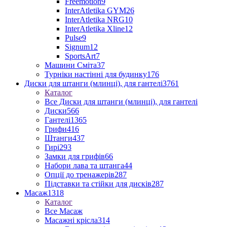
Freemotion
9
InterAtletika GYM
26
InterAtletika NRG
10
InterAtletika Xline
12
Pulse
9
Signum
12
SportsArt
7
Машини Сміта
37
Турніки настінні для будинку
176
Диски для штанги (млинці), для гантелі
3761
Каталог
Все Диски для штанги (млинці), для гантелі
Диски
566
Гантелі
1365
Грифи
416
Штанги
437
Гирі
293
Замки для грифів
66
Набори лава та штанга
44
Опції до тренажерів
287
Підставки та стійки для дисків
287
Масаж
1318
Каталог
Все Масаж
Масажні крісла
314