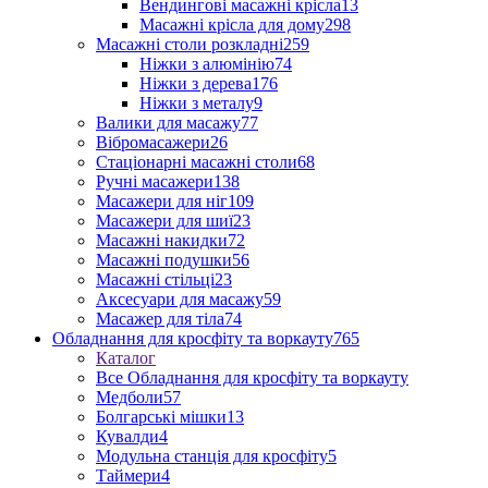
Вендингові масажні крісла
13
Масажні крісла для дому
298
Масажні столи розкладні
259
Ніжки з алюмінію
74
Ніжки з дерева
176
Ніжки з металу
9
Валики для масажу
77
Вібромасажери
26
Стаціонарні масажні столи
68
Ручні масажери
138
Масажери для ніг
109
Масажери для шиї
23
Масажні накидки
72
Масажні подушки
56
Масажні стільці
23
Аксесуари для масажу
59
Масажер для тіла
74
Обладнання для кросфіту та воркауту
765
Каталог
Все Обладнання для кросфіту та воркауту
Медболи
57
Болгарські мішки
13
Кувалди
4
Модульна станція для кросфіту
5
Таймери
4