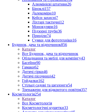
Алюмінієві штативи
26
Біноклі
157
Далекоміри
10
Кейси захисні
7
Ліхтарі тактичні
12
Монокуляри
16
Підзорні труби
36
Приціли
74
Сумки для фототехніки
16
Будинок, дача та відпочинок
856
Каталог
Все Будинок, дача та відпочинок
Обладнання та меблі для кемпінгу
43
Басейни
90
Гамаки
62
Дитячі гірки
46
Дитячі пісочниці
42
Гойдалки
162
Стільці садові та шезлонги
54
Тренажери для відкритого повітря
357
Косметологія
254
Каталог
Все Косметологія
Косметологічні кушетки
33