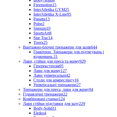
Body-Solid
4
Freemotion
15
InterAtletika GYM
25
InterAtletika X-Line
95
Panatta
13
Pulse
2
Signum
10
SportsArt
8
Star Trac
14
Toorx
25
Вантажно-блочні тренажери для залів
644
Гравітрон. Тренажери для підтягувань і
віджимань
21
Лави, стійки для преса та жиму
929
Гіперекстензія
95
Лави для жиму
127
Лави універсальні
42
Столи для армреслінгу
16
Універсальні тренажери
27
Тренажери для преса, лави для жиму
94
Гідравлічні тренажери
22
Комбіновані станки
124
Лави стійки підставки для залу
229
Body-Solid
11
Eleiko
4