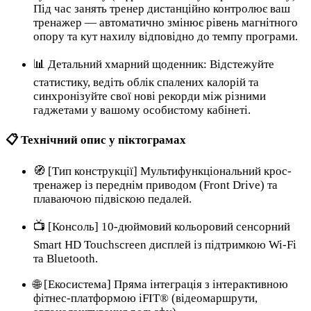
Під час занять тренер дистанційно контролює ваш
тренажер — автоматично змінює рівень магнітного
опору та кут нахилу відповідно до темпу програми.
📊 Детальний хмарний щоденник: Відстежуйте
статистику, ведіть облік спалених калорій та
синхронізуйте свої нові рекорди між різними
гаджетами у вашому особистому кабінеті.
📋 Технічний опис у піктограмах
🧭 [Тип конструкції] Мультифункціональний крос-
тренажер із переднім приводом (Front Drive) та
плаваючою підвіскою педалей.
📺 [Консоль] 10-дюймовий кольоровий сенсорний
Smart HD Touchscreen дисплей із підтримкою Wi-Fi
та Bluetooth.
🌐 [Екосистема] Пряма інтеграція з інтерактивною
фітнес-платформою iFIT® (відеомаршрути,