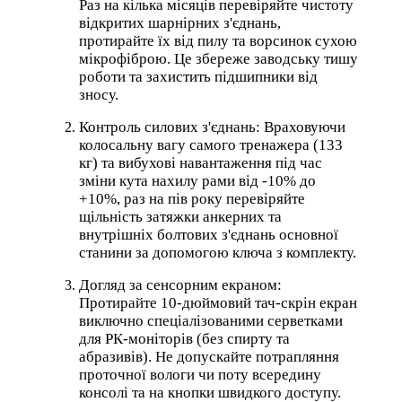
Раз на кілька місяців перевіряйте чистоту
відкритих шарнірних з'єднань,
протирайте їх від пилу та ворсинок сухою
мікрофіброю. Це збереже заводську тишу
роботи та захистить підшипники від
зносу.
Контроль силових з'єднань: Враховуючи
колосальну вагу самого тренажера (133
кг) та вибухові навантаження під час
зміни кута нахилу рами від -10% до
+10%, раз на пів року перевіряйте
щільність затяжки анкерних та
внутрішніх болтових з'єднань основної
станини за допомогою ключа з комплекту.
Догляд за сенсорним екраном:
Протирайте 10-дюймовий тач-скрін екран
виключно спеціалізованими серветками
для РК-моніторів (без спирту та
абразивів). Не допускайте потрапляння
проточної вологи чи поту всередину
консолі та на кнопки швидкого доступу.