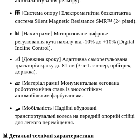
автоналаштування рельєфу).
🎛️ [Система опору] Електромагнітна безконтактна
система Silent Magnetic Resistance SMR™ (24 рівні).
📊 [Нахил рами] Моторизоване цифрове
регулювання кута нахилу від -10% до +10% (Digital
Incline Control).
📐 [Довжина кроку] Адаптивна саморегульована
траєкторія кроку до 81 см (3-в-1: степер, орбітрек,
доріжка).
🧱 [Матеріал рами] Монументальна легована
робототехнічна сталь із зносостійким
автомобільним фарбуванням.
🛹 [Мобільність] Надійні вбудовані
транспортувальні колеса на передній опорній стійці
для легкого переміщення.
📊 Детальні технічні характеристики