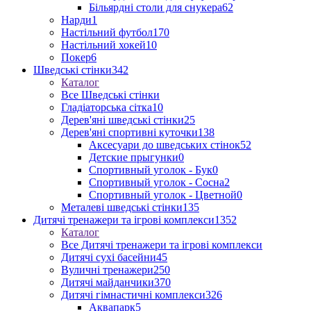
Більярдні столи для снукера
62
Нарди
1
Настільний футбол
170
Настільний хокей
10
Покер
6
Шведські стінки
342
Каталог
Все Шведські стінки
Гладіаторська сітка
10
Дерев'яні шведські стінки
25
Дерев'яні спортивні куточки
138
Аксесуари до шведських стінок
52
Детские прыгунки
0
Спортивный уголок - Бук
0
Спортивный уголок - Сосна
2
Спортивный уголок - Цветной
0
Металеві шведські стінки
135
Дитячі тренажери та ігрові комплекси
1352
Каталог
Все Дитячі тренажери та ігрові комплекси
Дитячі сухі басейни
45
Вуличні тренажери
250
Дитячі майданчики
370
Дитячі гімнастичні комплекси
326
Аквапарк
5