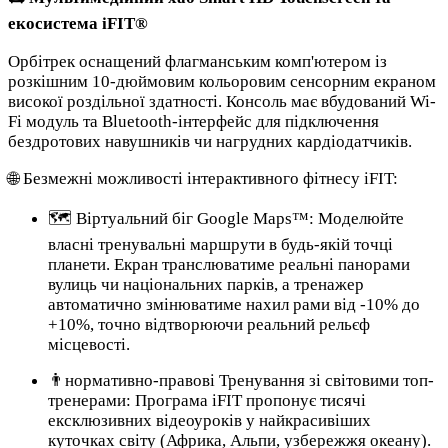
екосистема iFIT®
Орбітрек оснащений флагманським комп'ютером із
розкішним 10-дюймовим кольоровим сенсорним екраном
високої роздільної здатності. Консоль має вбудований Wi-
Fi модуль та Bluetooth-інтерфейс для підключення
бездротових навушників чи нагрудних кардіодатчиків.
🌐 Безмежні можливості інтерактивного фітнесу iFIT:
🗺️ Віртуальний біг Google Maps™: Моделюйте
власні тренувальні маршрути в будь-якій точці
планети. Екран транслюватиме реальні панорами
вулиць чи національних парків, а тренажер
автоматично змінюватиме нахил рами від -10% до
+10%, точно відтворюючи реальний рельєф
місцевості.
👨‍нормативно-правові Тренування зі світовими топ-
тренерами: Програма iFIT пропонує тисячі
ексклюзивних відеоуроків у найкрасивіших
куточках світу (Африка, Альпи, узбережжя океану).