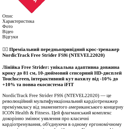
Опис
Характеристика
Фото
Відео
Відгуки
🏃‍♂️ Преміальний передньопривідний крос-тренажер
NordicTrack Free Strider FS9i (NTEVEL22020)
Лінійка Free Strider: унікальна адаптивна довжина
кроку до 81 см, 10-дюймовий сенсорний HD-дисплей
Touchscreen, інтерактивний кут нахилу від -10% до
+10% та повна екосистема iFIT
NordicTrack Free Strider FS9i (NTEVEL22020) — це
революційний мультифункціональний кардіотренажер
преміумкласу від знаменитого американського концерну
ICON Health & Fitness. Цей флагманський комплекс
докорінно змінює уявлення про класичні
кардіотренування, об'єднуючи в одному ергономічному