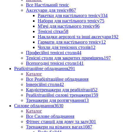
Все Настільний теніс
Аксесуари для тенісу
867
Ракетки для настільного тенісу
334
Набори для настільного тенісу
75
М'ячі для настільного тенісу
96
Тенісні сітки
58
Накладки аерозолі та інші аксесуари
192
Гармати для настільного тенісу
12
Чохли для тенісних столів
12
Професійні тенісні столи
44
Тенісні столи для закритих приміщень
197
Всепогодні тенісні столи
141
Реабілітаційне обладнання
291
Каталог
Все Реабілітаційне обладнання
Інверсійні столи
42
Кардіотренажери для реабілітації
52
Реабілітаційні силові тренажери
159
Тренажери для розтягування
13
Силове обладнання
3630
Каталог
Все Силове обладнання
Фітнес станції для дому та залу
301
Тренажери на вільних вагах
1087