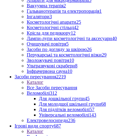
Апарати для мікродермабразії
5
Вакуумна терапія
2
Гальванотерапія та електропорація
1
Інгалятори
3
Косметологічні апарати
25
Косметологічні стільці
42
Крісла для педикюру
12
Лампи-лупи косметологічні та аксесуари
40
Очищувачі повітря
5
Засоби по догляду за шкірою
26
Перукарські та косметологічні візки
29
Зволожувачі повітря
10
Ультразвукові скрабери
8
Інфрачервона сауна
10
Засоби пересування
2219
Каталог
Все Засоби пересування
Веломобілі
312
Для дошкільної групи
45
Для молодшої шкільної групи
68
Для підлітків веломобілі
57
Універсальні веломобілі
143
Електровелосипеди
236
Ігрові види спорту
687
Каталог