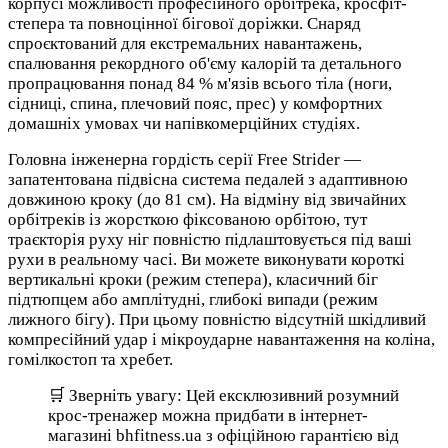
корпусі можливості професійного орбітрека, кросфіт-
степера та повноцінної бігової доріжки. Снаряд
спроєктований для екстремальних навантажень,
спалювання рекордного об'єму калорій та детального
пропрацювання понад 84 % м'язів всього тіла (ноги,
сідниці, спина, плечовий пояс, прес) у комфортних
домашніх умовах чи напівкомерційних студіях.
Головна інженерна гордість серії Free Strider —
запатентована підвісна система педалей з адаптивною
довжиною кроку (до 81 см). На відміну від звичайних
орбітреків із жорсткою фіксованою орбітою, тут
траєкторія руху ніг повністю підлаштовується під ваші
рухи в реальному часі. Ви можете виконувати короткі
вертикальні кроки (режим степера), класичний біг
підтюпцем або амплітудні, глибокі випади (режим
лижного бігу). При цьому повністю відсутній шкідливий
компресійний удар і мікроударне навантаження на коліна,
гомілкостоп та хребет.
🛒 Зверніть увагу: Цей ексклюзивний розумний
крос-тренажер можна придбати в інтернет-
магазині bhfitness.ua з офіційною гарантією від