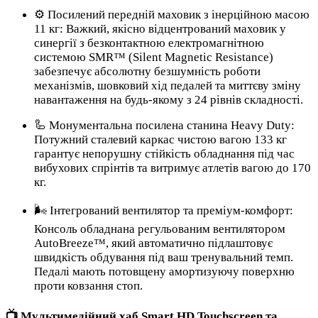
⚙️ Посилений передній маховик з інерційною масою
11 кг: Важкий, якісно відцентрований маховик у
синергії з безконтактною електромагнітною
системою SMR™ (Silent Magnetic Resistance)
забезпечує абсолютну безшумність роботи
механізмів, шовковий хід педалей та миттєву зміну
навантаження на будь-якому з 24 рівнів складності.
🦾 Монументальна посилена станина Heavy Duty:
Потужний сталевий каркас чистою вагою 133 кг
гарантує непорушну стійкість обладнання під час
вибухових спрінтів та витримує атлетів вагою до 170
кг.
🌬️ Інтегрований вентилятор та преміум-комфорт:
Консоль обладнана регульованим вентилятором
AutoBreeze™, який автоматично підлаштовує
швидкість обдування під ваш тренувальний темп.
Педалі мають потовщену амортизуючу поверхню
проти ковзання стоп.
📺 Мультимедійний хаб Smart HD Touchscreen та