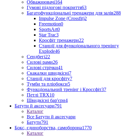
Обважнювачі
164
Гумові підлогові покриття
63
Багатофункціональні тренажери для залів
288
Impulse Zone (Crossfit)
2
Freemotion
0
SportsArt
0
Star Trac
3
Кросфіт тренажери
22
Станції для функціонального тренінгу
Explode
46
Сендбегі
22
Силові рами
26
Силові стрічки
41
Скакалки швидкісні
7
Станції для кросфіту
7
Тумби та пліобокси
5
Функціональний тренінг і Кроссфіт
37
Петлі TRX
10
Швидкісні бар'єри
4
Батути й аксесуари
791
Каталог
Все Батути й аксесуари
Батути
791
Бокс, єдиноборства, самоборона
1770
Каталог