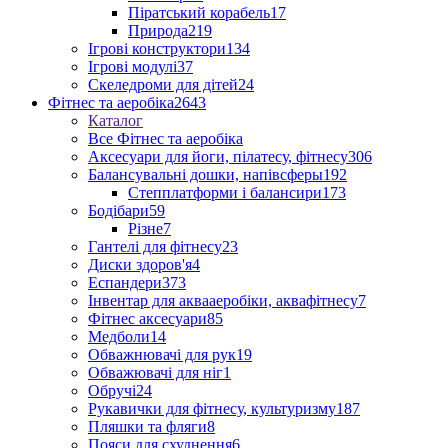
Піратський корабель
17
Природа
219
Ігрові конструктори
134
Ігрові модулі
37
Скеледроми для дітей
24
Фітнес та аеробіка
2643
Каталог
Все Фітнес та аеробіка
Аксесуари для йоги, пілатесу, фітнесу
306
Балансувальні дошки, напівсферы
192
Степплатформи і балансири
173
Бодібари
59
Різне
7
Гантелі для фітнесу
23
Диски здоров'я
4
Еспандери
373
Інвентар для аквааеробіки, аквафітнесу
7
Фітнес аксесуари
85
Медболи
14
Обважнювачі для рук
19
Обважювачі для ніг
1
Обручі
24
Рукавички для фітнесу, культуризму
187
Пляшки та фляги
8
Пояси для схуднення
6