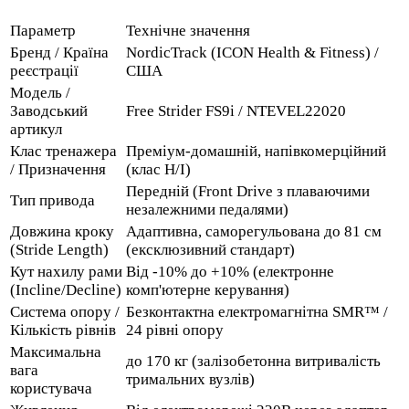
Параметр
Технічне значення
Бренд / Країна
NordicTrack (ICON Health & Fitness) /
реєстрації
США
Модель /
Заводський
Free Strider FS9i / NTEVEL22020
артикул
Клас тренажера
Преміум-домашній, напівкомерційний
/ Призначення
(клас H/I)
Передній (Front Drive з плаваючими
Тип привода
незалежними педалями)
Довжина кроку
Адаптивна, саморегульована до 81 см
(Stride Length)
(ексклюзивний стандарт)
Кут нахилу рами
Від -10% до +10% (електронне
(Incline/Decline)
комп'ютерне керування)
Система опору /
Безконтактна електромагнітна SMR™ /
Кількість рівнів
24 рівні опору
Максимальна
до 170 кг (залізобетонна витривалість
вага
тримальних вузлів)
користувача