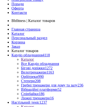
Поради
Оферта
Контакти
Bhfitness | Каталог товаров
Главная страница
Каталог
Персональный раздел
Корзина
Заказ
Каталог товаров
Кардіо обладнання
4118
Каталог
Все Кардіо обладнання
Бігові доріжки
1272
Велотренажери
1163
Орбітреки
990
Степери
208
Гребні тренажери для дому та залу
236
Вібраційні платформи
52
Спінбайки
186
Лижні тренажери
16
Настільний теніс
1237
Каталог