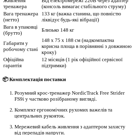
Живлення
Від електромережі 220В через адаптер
тренажера
(консоль вимагає стабільного струму)
Вага тренажера
133 кг (важка станина, що повністю
(нетто)
ліквідує будь-які вібрації)
Вага в упаковці
Близько 148 кг
(брутто)
148 x 75 x 188 см (надкомпактна
Габарити у
корисна площа в порівнянні з довжиною
робочому стані
кроку)
Офіційна
12 місяців (1 рік офіційної сервісної
гарантія
підтримки)
📦 Комплектація поставки
Розумний крос-тренажер NordicTrack Free Strider
FS9i у частково розібраному вигляді.
Комплект ергономічних рухомих важелів та
центральних рукояток.
Мережевий кабель живлення з адаптером захисту
від перепадів напруги.