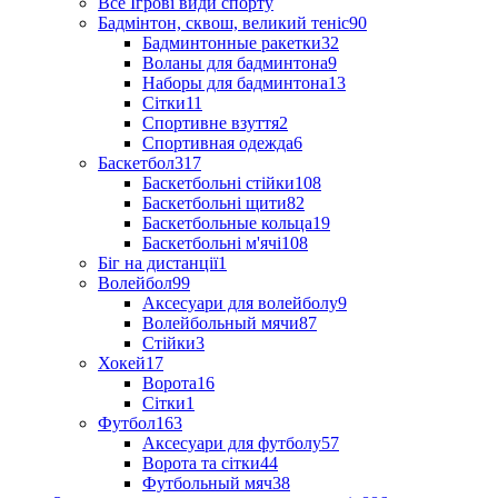
Все Ігрові види спорту
Бадмінтон, сквош, великий теніс
90
Бадминтонные ракетки
32
Воланы для бадминтона
9
Наборы для бадминтона
13
Сітки
11
Спортивне взуття
2
Спортивная одежда
6
Баскетбол
317
Баскетбольні стійки
108
Баскетбольні щити
82
Баскетбольные кольца
19
Баскетбольні м'ячі
108
Біг на дистанції
1
Волейбол
99
Аксесуари для волейболу
9
Волейбольный мячи
87
Стійки
3
Хокей
17
Ворота
16
Сітки
1
Футбол
163
Аксесуари для футболу
57
Ворота та сітки
44
Футбольный мяч
38