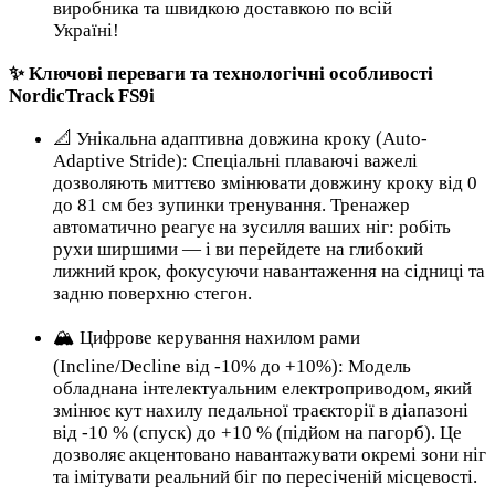
виробника та швидкою доставкою по всій
Україні!
✨ Ключові переваги та технологічні особливості
NordicTrack FS9i
📐 Унікальна адаптивна довжина кроку (Auto-
Adaptive Stride): Спеціальні плаваючі важелі
дозволяють миттєво змінювати довжину кроку від 0
до 81 см без зупинки тренування. Тренажер
автоматично реагує на зусилля ваших ніг: робіть
рухи ширшими — і ви перейдете на глибокий
лижний крок, фокусуючи навантаження на сідниці та
задню поверхню стегон.
🏔️ Цифрове керування нахилом рами
(Incline/Decline від -10% до +10%): Модель
обладнана інтелектуальним електроприводом, який
змінює кут нахилу педальної траєкторії в діапазоні
від -10 % (спуск) до +10 % (підйом на пагорб). Це
дозволяє акцентовано навантажувати окремі зони ніг
та імітувати реальний біг по пересіченій місцевості.