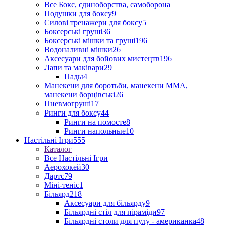
Все Бокс, єдиноборства, самоборона
Подушки для боксу
9
Силові тренажери для боксу
5
Боксерські груші
36
Боксерські мішки та груші
196
Водоналивні мішки
26
Аксесуари для бойових мистецтв
196
Лапи та маківари
29
Пады
4
Манекени для боротьби, манекени ММА,
манекени борцівські
26
Пневмогруші
17
Ринги для боксу
44
Ринги на помосте
8
Ринги напольные
10
Настільні Ігри
555
Каталог
Все Настільні Ігри
Аерохокей
30
Дартс
79
Міні-теніс
1
Більярд
218
Аксесуари для більярду
9
Більярдні стіл для піраміди
97
Більярдні столи для пулу - американка
48