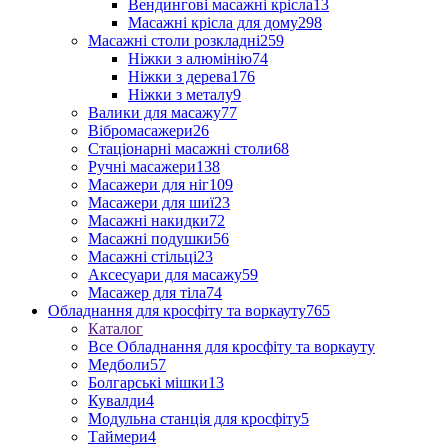
Вендингові масажні крісла
13
Масажні крісла для дому
298
Масажні столи розкладні
259
Ніжки з алюмінію
74
Ніжки з дерева
176
Ніжки з металу
9
Валики для масажу
77
Вібромасажери
26
Стаціонарні масажні столи
68
Ручні масажери
138
Масажери для ніг
109
Масажери для шиї
23
Масажні накидки
72
Масажні подушки
56
Масажні стільці
23
Аксесуари для масажу
59
Масажер для тіла
74
Обладнання для кросфіту та воркауту
765
Каталог
Все Обладнання для кросфіту та воркауту
Медболи
57
Болгарські мішки
13
Кувалди
4
Модульна станція для кросфіту
5
Таймери
4