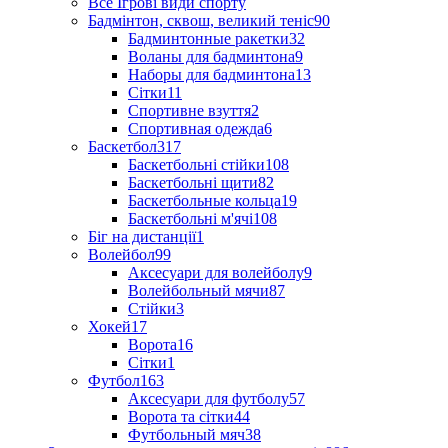
Все Ігрові види спорту
Бадмінтон, сквош, великий теніс
90
Бадминтонные ракетки
32
Воланы для бадминтона
9
Наборы для бадминтона
13
Сітки
11
Спортивне взуття
2
Спортивная одежда
6
Баскетбол
317
Баскетбольні стійки
108
Баскетбольні щити
82
Баскетбольные кольца
19
Баскетбольні м'ячі
108
Біг на дистанції
1
Волейбол
99
Аксесуари для волейболу
9
Волейбольный мячи
87
Стійки
3
Хокей
17
Ворота
16
Сітки
1
Футбол
163
Аксесуари для футболу
57
Ворота та сітки
44
Футбольный мяч
38