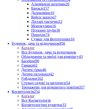
Алюмінієві штативи
26
Біноклі
157
Далекоміри
10
Кейси захисні
7
Ліхтарі тактичні
12
Монокуляри
16
Підзорні труби
36
Приціли
74
Сумки для фототехніки
16
Будинок, дача та відпочинок
856
Каталог
Все Будинок, дача та відпочинок
Обладнання та меблі для кемпінгу
43
Басейни
90
Гамаки
62
Дитячі гірки
46
Дитячі пісочниці
42
Гойдалки
162
Стільці садові та шезлонги
54
Тренажери для відкритого повітря
357
Косметологія
254
Каталог
Все Косметологія
Косметологічні кушетки
33