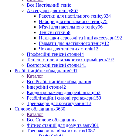
Все Настільний теніс
Аксесуари для тенісу
867
Ракетки для настільного тенісу
334
Набори для настільного тенісу
75
М'ячі для настільного тенісу
96
Тенісні сітки
58
Накладки аерозолі та інші аксесуари
192
Гармати для настільного тенісу
12
Чохли для тенісних столів
12
Професійні тенісні столи
44
Тенісні столи для закритих приміщень
197
Всепогодні тенісні столи
141
Реабілітаційне обладнання
291
Каталог
Все Реабілітаційне обладнання
Інверсійні столи
42
Кардіотренажери для реабілітації
52
Реабілітаційні силові тренажери
159
Тренажери для розтягування
13
Силове обладнання
3630
Каталог
Все Силове обладнання
Фітнес станції для дому та залу
301
Тренажери на вільних вагах
1087