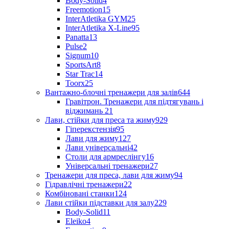
Body-Solid
4
Freemotion
15
InterAtletika GYM
25
InterAtletika X-Line
95
Panatta
13
Pulse
2
Signum
10
SportsArt
8
Star Trac
14
Toorx
25
Вантажно-блочні тренажери для залів
644
Гравітрон. Тренажери для підтягувань і
віджимань
21
Лави, стійки для преса та жиму
929
Гіперекстензія
95
Лави для жиму
127
Лави універсальні
42
Столи для армреслінгу
16
Універсальні тренажери
27
Тренажери для преса, лави для жиму
94
Гідравлічні тренажери
22
Комбіновані станки
124
Лави стійки підставки для залу
229
Body-Solid
11
Eleiko
4