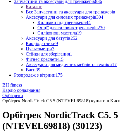
Запчастини та аксесуари для тренажерів
886
Каталог
Все Запчастини та аксесуари для тренажерів
Аксесуари для силових тренажерів
304
Килимки під тренажери
44
Опції для силових тренажерів
230
Силіконові мастила
19
Аксесуари для батутів
252
Кардіодатчики
9
Пульсометри
3
Стійки для зберігання
1
Фітнес-браслети
15
Аксесуари для медичних меблів та техніки
17
Ваги
39
Розпродаж з вітрини
175
BH fitness
Кардіо обладнання
Орбітреки
Орбітрек NordicTrack C5.5 (NTEVEL69818) купити в Києві
Орбітрек NordicTrack C5. 5
(NTEVEL69818) (30123)