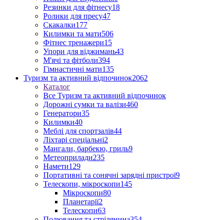
Резинки для фітнесу
18
Ролики для пресу
47
Скакалки
177
Килимки та мати
506
Фітнес тренажери
15
Упори для віджимань
43
М'ячі та фітболи
394
Гімнастичні мати
135
Туризм та активний відпочинок
2062
Каталог
Все Туризм та активний відпочинок
Дорожні сумки та валізи
460
Генератори
35
Килимки
40
Меблі для спортзалів
44
Ліхтарі спеціальні
2
Мангали, барбекю, гриль
9
Метеоприлади
235
Намети
129
Портативні та сонячні зарядні пристрої
9
Телескопи, мікроскопи
145
Мікроскопи
80
Планетарії
2
Телескопи
63
Полювання та стрілянина
354