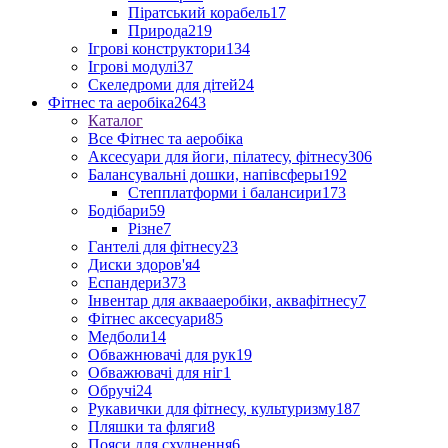
Піратський корабель
17
Природа
219
Ігрові конструктори
134
Ігрові модулі
37
Скеледроми для дітей
24
Фітнес та аеробіка
2643
Каталог
Все Фітнес та аеробіка
Аксесуари для йоги, пілатесу, фітнесу
306
Балансувальні дошки, напівсферы
192
Степплатформи і балансири
173
Бодібари
59
Різне
7
Гантелі для фітнесу
23
Диски здоров'я
4
Еспандери
373
Інвентар для аквааеробіки, аквафітнесу
7
Фітнес аксесуари
85
Медболи
14
Обважнювачі для рук
19
Обважювачі для ніг
1
Обручі
24
Рукавички для фітнесу, культуризму
187
Пляшки та фляги
8
Пояси для схуднення
6