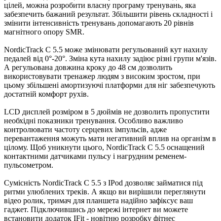
цілей, можна розробити власну програму тренувань, яка
забезпечить бажаний результат. Збільшити рівень складності і
змінити інтенсивність тренувань допомагають 20 рівнів
магнітного опору SMR.
NordicTrack C 5.5 може змінювати регульований кут нахилу
педалей від 0°-20°. Зміна кута нахилу задіює різні групи м'язів.
А регульована довжина кроку до 48 см дозволить
використовувати тренажер людям з високим зростом, при
цьому збільшені амортизуючі платформи для ніг забезпечують
достатній комфорт рухів.
LCD дисплей розміром в 5 дюймів не дозволить пропустити
необхідні показники тренування. Особливо важливо
контролювати частоту серцевих імпульсів, адже
перевантаження можуть мати негативний вплив на організм в
цілому. Щоб уникнути цього, NordicTrack C 5.5 оснащений
контактними датчиками пульсу і нагрудним ременем-
пульсометром.
Сумісність NordicTrack C 5.5 з IPod дозволяє займатися під
ритми улюблених треків. А якщо ви вирішили переглянути
відео ролик, тримач для планшета надійно зафіксує ваш
гаджет. Підключившись до мережі інтернет ви можете
встановити додаток IFit - новітню розробку фітнес