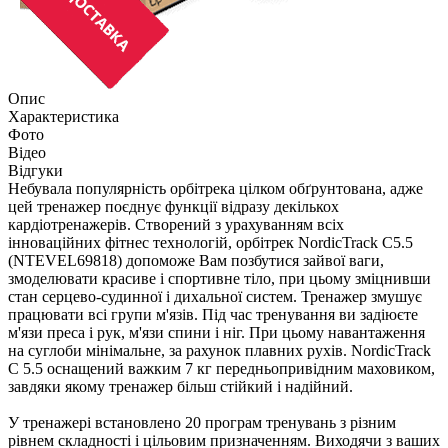
Опис
Характеристика
Фото
Відео
Відгуки
Небувала популярність орбітрека цілком обґрунтована, адже
цей тренажер поєднує функції відразу декількох
кардіотренажерів. Створений з урахуванням всіх
інноваційних фітнес технологій, орбітрек NordicTrack C5.5
(NTEVEL69818) допоможе Вам позбутися зайвої ваги,
змоделювати красиве і спортивне тіло, при цьому зміцнивши
стан серцево-судинної і дихальної систем. Тренажер змушує
працювати всі групи м'язів. Під час тренування ви задіюєте
м'язи преса і рук, м'язи спини і ніг. При цьому навантаження
на суглоби мінімальне, за рахунок плавних рухів. NordicTrack
C 5.5 оснащений важким 7 кг передньопривідним маховиком,
завдяки якому тренажер більш стійкий і надійний.
У тренажері встановлено 20 програм тренувань з різним
рівнем складності і цільовим призначенням. Виходячи з ваших