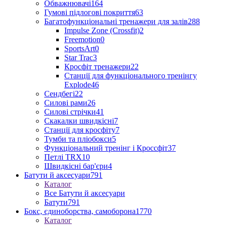
Обважнювачі
164
Гумові підлогові покриття
63
Багатофункціональні тренажери для залів
288
Impulse Zone (Crossfit)
2
Freemotion
0
SportsArt
0
Star Trac
3
Кросфіт тренажери
22
Станції для функціонального тренінгу
Explode
46
Сендбегі
22
Силові рами
26
Силові стрічки
41
Скакалки швидкісні
7
Станції для кросфіту
7
Тумби та пліобокси
5
Функціональний тренінг і Кроссфіт
37
Петлі TRX
10
Швидкісні бар'єри
4
Батути й аксесуари
791
Каталог
Все Батути й аксесуари
Батути
791
Бокс, єдиноборства, самоборона
1770
Каталог