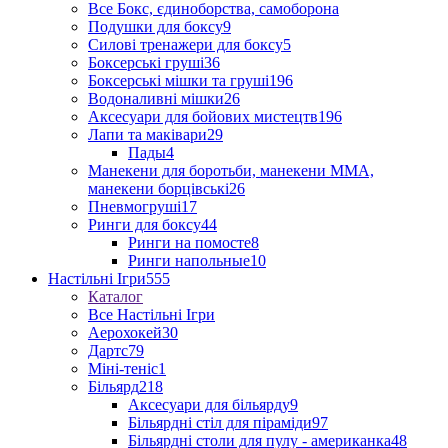
Все Бокс, єдиноборства, самоборона
Подушки для боксу
9
Силові тренажери для боксу
5
Боксерські груші
36
Боксерські мішки та груші
196
Водоналивні мішки
26
Аксесуари для бойових мистецтв
196
Лапи та маківари
29
Пады
4
Манекени для боротьби, манекени ММА,
манекени борцівські
26
Пневмогруші
17
Ринги для боксу
44
Ринги на помосте
8
Ринги напольные
10
Настільні Ігри
555
Каталог
Все Настільні Ігри
Аерохокей
30
Дартс
79
Міні-теніс
1
Більярд
218
Аксесуари для більярду
9
Більярдні стіл для піраміди
97
Більярдні столи для пулу - американка
48