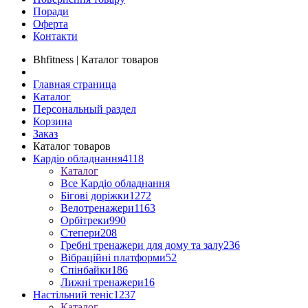
Поради
Оферта
Контакти
Bhfitness | Каталог товаров
Главная страница
Каталог
Персональный раздел
Корзина
Заказ
Каталог товаров
Кардіо обладнання
4118
Каталог
Все Кардіо обладнання
Бігові доріжки
1272
Велотренажери
1163
Орбітреки
990
Степери
208
Гребні тренажери для дому та залу
236
Вібраційні платформи
52
Спінбайки
186
Лижні тренажери
16
Настільний теніс
1237
Каталог