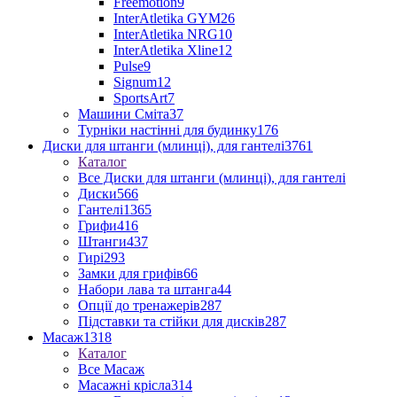
Freemotion
9
InterAtletika GYM
26
InterAtletika NRG
10
InterAtletika Xline
12
Pulse
9
Signum
12
SportsArt
7
Машини Сміта
37
Турніки настінні для будинку
176
Диски для штанги (млинці), для гантелі
3761
Каталог
Все Диски для штанги (млинці), для гантелі
Диски
566
Гантелі
1365
Грифи
416
Штанги
437
Гирі
293
Замки для грифів
66
Набори лава та штанга
44
Опції до тренажерів
287
Підставки та стійки для дисків
287
Масаж
1318
Каталог
Все Масаж
Масажні крісла
314