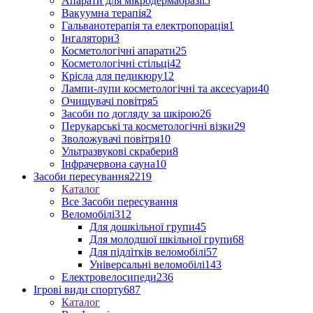
Апарати для мікродермабразії
5
Вакуумна терапія
2
Гальванотерапія та електропорація
1
Інгалятори
3
Косметологічні апарати
25
Косметологічні стільці
42
Крісла для педикюру
12
Лампи-лупи косметологічні та аксесуари
40
Очищувачі повітря
5
Засоби по догляду за шкірою
26
Перукарські та косметологічні візки
29
Зволожувачі повітря
10
Ультразвукові скрабери
8
Інфрачервона сауна
10
Засоби пересування
2219
Каталог
Все Засоби пересування
Веломобілі
312
Для дошкільної групи
45
Для молодшої шкільної групи
68
Для підлітків веломобілі
57
Універсальні веломобілі
143
Електровелосипеди
236
Ігрові види спорту
687
Каталог