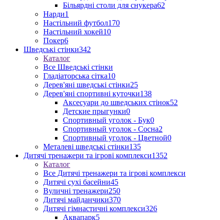
Більярдні столи для снукера
62
Нарди
1
Настільний футбол
170
Настільний хокей
10
Покер
6
Шведські стінки
342
Каталог
Все Шведські стінки
Гладіаторська сітка
10
Дерев'яні шведські стінки
25
Дерев'яні спортивні куточки
138
Аксесуари до шведських стінок
52
Детские прыгунки
0
Спортивный уголок - Бук
0
Спортивный уголок - Сосна
2
Спортивный уголок - Цветной
0
Металеві шведські стінки
135
Дитячі тренажери та ігрові комплекси
1352
Каталог
Все Дитячі тренажери та ігрові комплекси
Дитячі сухі басейни
45
Вуличні тренажери
250
Дитячі майданчики
370
Дитячі гімнастичні комплекси
326
Аквапарк
5