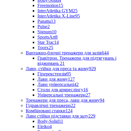
Body-Solid
4
Freemotion
15
InterAtletika GYM
25
InterAtletika X-Line
95
Panatta
13
Pulse
2
Signum
10
SportsArt
8
Star Trac
14
Toorx
25
Вантажно-блочні тренажери для залів
644
Гравітрон. Тренажери для підтягувань і
віджимань
21
Лави, стійки для преса та жиму
929
Гіперекстензія
95
Лави для жиму
127
Лави універсальні
42
Столи для армреслінгу
16
Універсальні тренажери
27
Тренажери для преса, лави для жиму
94
Гідравлічні тренажери
22
Комбіновані станки
124
Лави стійки підставки для залу
229
Body-Solid
11
Eleiko
4