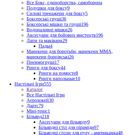
Все Бокс, єдиноборства, самоборона
Подушки для боксу
9
Силові тренажери для боксу
5
Боксерські груші
36
Боксерські мішки та груші
196
Водоналивні мішки
26
Аксесуари для бойових мистецтв
196
Лапи та маківари
29
Пады
4
Манекени для боротьби, манекени ММА,
манекени борцівські
26
Пневмогруші
17
Ринги для боксу
44
Ринги на помосте
8
Ринги напольные
10
Настільні Ігри
555
Каталог
Все Настільні Ігри
Аерохокей
30
Дартс
79
Міні-теніс
1
Більярд
218
Аксесуари для більярду
9
Більярдні стіл для піраміди
97
Більярдні столи для пулу - американка
48