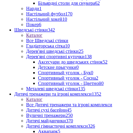
Більярдні столи для снукера
62
Нарди
1
Настільний футбол
170
Настільний хокей
10
Покер
6
Шведські стінки
342
Каталог
Все Шведські стінки
Гладіаторська сітка
10
Дерев'яні шведські стінки
25
Дерев'яні спортивні куточки
138
Аксесуари до шведських стінок
52
Детские прыгунки
0
Спортивный уголок - Бук
0
Спортивный уголок - Сосна
2
Спортивный уголок - Цветной
0
Металеві шведські стінки
135
Дитячі тренажери та ігрові комплекси
1352
Каталог
Все Дитячі тренажери та ігрові комплекси
Дитячі сухі басейни
45
Вуличні тренажери
250
Дитячі майданчики
370
Дитячі гімнастичні комплекси
326
Аквапарк
5