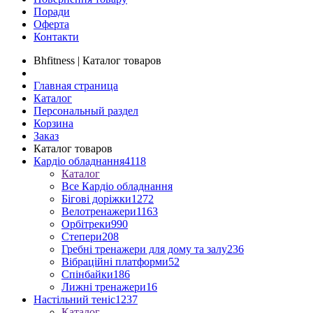
Поради
Оферта
Контакти
Bhfitness | Каталог товаров
Главная страница
Каталог
Персональный раздел
Корзина
Заказ
Каталог товаров
Кардіо обладнання
4118
Каталог
Все Кардіо обладнання
Бігові доріжки
1272
Велотренажери
1163
Орбітреки
990
Степери
208
Гребні тренажери для дому та залу
236
Вібраційні платформи
52
Спінбайки
186
Лижні тренажери
16
Настільний теніс
1237
Каталог