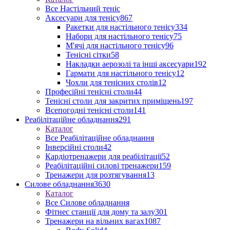
Все Настільний теніс
Аксесуари для тенісу
867
Ракетки для настільного тенісу
334
Набори для настільного тенісу
75
М'ячі для настільного тенісу
96
Тенісні сітки
58
Накладки аерозолі та інші аксесуари
192
Гармати для настільного тенісу
12
Чохли для тенісних столів
12
Професійні тенісні столи
44
Тенісні столи для закритих приміщень
197
Всепогодні тенісні столи
141
Реабілітаційне обладнання
291
Каталог
Все Реабілітаційне обладнання
Інверсійні столи
42
Кардіотренажери для реабілітації
52
Реабілітаційні силові тренажери
159
Тренажери для розтягування
13
Силове обладнання
3630
Каталог
Все Силове обладнання
Фітнес станції для дому та залу
301
Тренажери на вільних вагах
1087