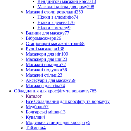
Вендингові масажні крісла
13
Масажні крісла для дому
298
Масажні столи розкладні
259
Ніжки з алюмінію
74
Ніжки з дерева
176
Ніжки з металу
9
Валики для масажу
77
Вібромасажери
26
Стаціонарні масажні столи
68
Ручні масажери
138
Масажери для ніг
109
Масажери для шиї
23
Масажні накидки
72
Масажні подушки
56
Масажні стільці
23
Аксесуари для масажу
59
Масажер для тіла
74
Обладнання для кросфіту та воркауту
765
Каталог
Все Обладнання для кросфіту та воркауту
Медболи
57
Болгарські мішки
13
Кувалди
4
Модульна станція для кросфіту
5
Таймери
4