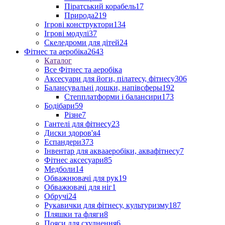
Піратський корабель
17
Природа
219
Ігрові конструктори
134
Ігрові модулі
37
Скеледроми для дітей
24
Фітнес та аеробіка
2643
Каталог
Все Фітнес та аеробіка
Аксесуари для йоги, пілатесу, фітнесу
306
Балансувальні дошки, напівсферы
192
Степплатформи і балансири
173
Бодібари
59
Різне
7
Гантелі для фітнесу
23
Диски здоров'я
4
Еспандери
373
Інвентар для аквааеробіки, аквафітнесу
7
Фітнес аксесуари
85
Медболи
14
Обважнювачі для рук
19
Обважювачі для ніг
1
Обручі
24
Рукавички для фітнесу, культуризму
187
Пляшки та фляги
8
Пояси для схуднення
6