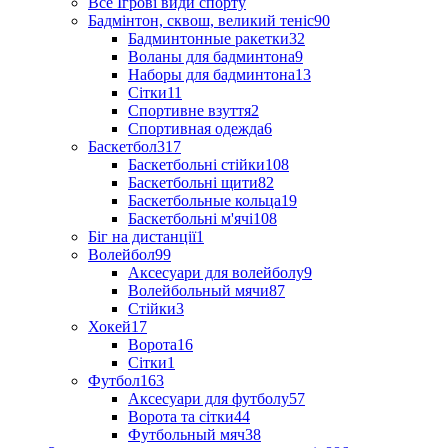
Все Ігрові види спорту
Бадмінтон, сквош, великий теніс
90
Бадминтонные ракетки
32
Воланы для бадминтона
9
Наборы для бадминтона
13
Сітки
11
Спортивне взуття
2
Спортивная одежда
6
Баскетбол
317
Баскетбольні стійки
108
Баскетбольні щити
82
Баскетбольные кольца
19
Баскетбольні м'ячі
108
Біг на дистанції
1
Волейбол
99
Аксесуари для волейболу
9
Волейбольный мячи
87
Стійки
3
Хокей
17
Ворота
16
Сітки
1
Футбол
163
Аксесуари для футболу
57
Ворота та сітки
44
Футбольный мяч
38