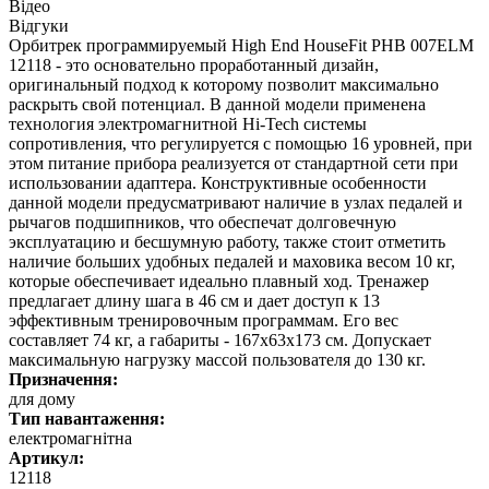
Відео
Відгуки
Орбитрек программируемый High End HouseFit PHB 007ELM
12118 - это основательно проработанный дизайн,
оригинальный подход к которому позволит максимально
раскрыть свой потенциал. В данной модели применена
технология электромагнитной Hi-Tech системы
сопротивления, что регулируется с помощью 16 уровней, при
этом питание прибора реализуется от стандартной сети при
использовании адаптера. Конструктивные особенности
данной модели предусматривают наличие в узлах педалей и
рычагов подшипников, что обеспечат долговечную
эксплуатацию и бесшумную работу, также стоит отметить
наличие больших удобных педалей и маховика весом 10 кг,
которые обеспечивает идеально плавный ход. Тренажер
предлагает длину шага в 46 см и дает доступ к 13
эффективным тренировочным программам. Его вес
составляет 74 кг, а габариты - 167х63х173 см. Допускает
максимальную нагрузку массой пользователя до 130 кг.
Призначення:
для дому
Тип навантаження:
електромагнітна
Артикул:
12118