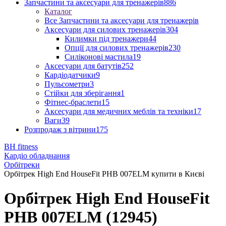
Запчастини та аксесуари для тренажерів
886
Каталог
Все Запчастини та аксесуари для тренажерів
Аксесуари для силових тренажерів
304
Килимки під тренажери
44
Опції для силових тренажерів
230
Силіконові мастила
19
Аксесуари для батутів
252
Кардіодатчики
9
Пульсометри
3
Стійки для зберігання
1
Фітнес-браслети
15
Аксесуари для медичних меблів та техніки
17
Ваги
39
Розпродаж з вітрини
175
BH fitness
Кардіо обладнання
Орбітреки
Орбітрек High End HouseFit PHB 007ELM купити в Києві
Орбітрек High End HouseFit
PHB 007ELM (12945)