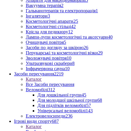
Апарати для мікродермабразії
5
Вакуумна терапія
2
Гальванотерапія та електропорація
1
Інгалятори
3
Косметологічні апарати
25
Косметологічні стільці
42
Крісла для педикюру
12
Лампи-лупи косметологічні та аксесуари
40
Очищувачі повітря
5
Засоби по догляду за шкірою
26
Перукарські та косметологічні візки
29
Зволожувачі повітря
10
Ультразвукові скрабери
8
Інфрачервона сауна
10
Засоби пересування
2219
Каталог
Все Засоби пересування
Веломобілі
312
Для дошкільної групи
45
Для молодшої шкільної групи
68
Для підлітків веломобілі
57
Універсальні веломобілі
143
Електровелосипеди
236
Ігрові види спорту
687
Каталог