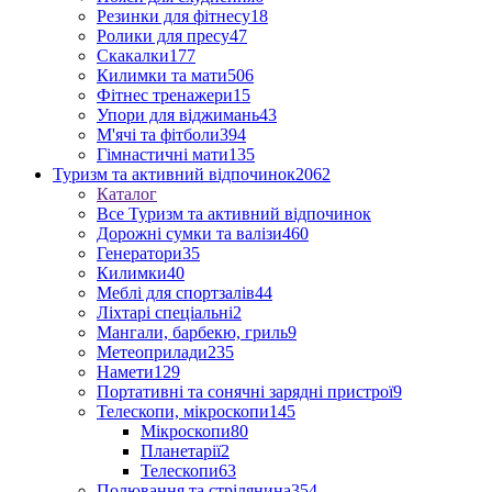
Резинки для фітнесу
18
Ролики для пресу
47
Скакалки
177
Килимки та мати
506
Фітнес тренажери
15
Упори для віджимань
43
М'ячі та фітболи
394
Гімнастичні мати
135
Туризм та активний відпочинок
2062
Каталог
Все Туризм та активний відпочинок
Дорожні сумки та валізи
460
Генератори
35
Килимки
40
Меблі для спортзалів
44
Ліхтарі спеціальні
2
Мангали, барбекю, гриль
9
Метеоприлади
235
Намети
129
Портативні та сонячні зарядні пристрої
9
Телескопи, мікроскопи
145
Мікроскопи
80
Планетарії
2
Телескопи
63
Полювання та стрілянина
354