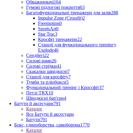
Обважнювачі
164
Гумові підлогові покриття
63
Багатофункціональні тренажери для залів
288
Impulse Zone (Crossfit)
2
Freemotion
0
SportsArt
0
Star Trac
3
Кросфіт тренажери
22
Станції для функціонального тренінгу
Explode
46
Сендбегі
22
Силові рами
26
Силові стрічки
41
Скакалки швидкісні
7
Станції для кросфіту
7
Тумби та пліобокси
5
Функціональний тренінг і Кроссфіт
37
Петлі TRX
10
Швидкісні бар'єри
4
Батути й аксесуари
791
Каталог
Все Батути й аксесуари
Батути
791
Бокс, єдиноборства, самоборона
1770
Каталог