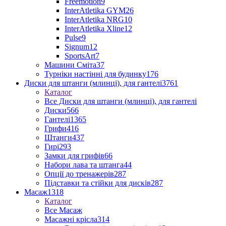
Freemotion
9
InterAtletika GYM
26
InterAtletika NRG
10
InterAtletika Xline
12
Pulse
9
Signum
12
SportsArt
7
Машини Сміта
37
Турніки настінні для будинку
176
Диски для штанги (млинці), для гантелі
3761
Каталог
Все Диски для штанги (млинці), для гантелі
Диски
566
Гантелі
1365
Грифи
416
Штанги
437
Гирі
293
Замки для грифів
66
Набори лава та штанга
44
Опції до тренажерів
287
Підставки та стійки для дисків
287
Масаж
1318
Каталог
Все Масаж
Масажні крісла
314