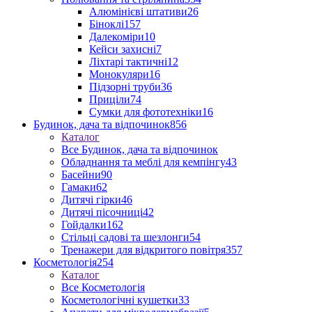
Алюмінієві штативи
26
Біноклі
157
Далекоміри
10
Кейси захисні
7
Ліхтарі тактичні
12
Монокуляри
16
Підзорні труби
36
Приціли
74
Сумки для фототехніки
16
Будинок, дача та відпочинок
856
Каталог
Все Будинок, дача та відпочинок
Обладнання та меблі для кемпінгу
43
Басейни
90
Гамаки
62
Дитячі гірки
46
Дитячі пісочниці
42
Гойдалки
162
Стільці садові та шезлонги
54
Тренажери для відкритого повітря
357
Косметологія
254
Каталог
Все Косметологія
Косметологічні кушетки
33