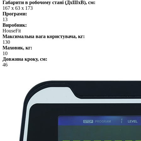
Габарити в робочому стані (ДхШхВ), см:
167 х 63 х 173
Програми:
13
Виробник:
HouseFit
Максимальна вага користувача, кг:
130
Маховик, кг:
10
Довжина кроку, см:
46