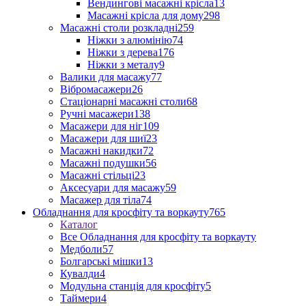
Вендингові масажні крісла
13
Масажні крісла для дому
298
Масажні столи розкладні
259
Ніжки з алюмінію
74
Ніжки з дерева
176
Ніжки з металу
9
Валики для масажу
77
Вібромасажери
26
Стаціонарні масажні столи
68
Ручні масажери
138
Масажери для ніг
109
Масажери для шиї
23
Масажні накидки
72
Масажні подушки
56
Масажні стільці
23
Аксесуари для масажу
59
Масажер для тіла
74
Обладнання для кросфіту та воркауту
765
Каталог
Все Обладнання для кросфіту та воркауту
Медболи
57
Болгарські мішки
13
Кувалди
4
Модульна станція для кросфіту
5
Таймери
4