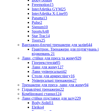
Body-Solid
4
Freemotion
15
InterAtletika GYM
25
InterAtletika X-Line
95
Panatta
13
Pulse
2
Signum
10
SportsArt
8
Star Trac
14
Toorx
25
Вантажно-блочні тренажери для залів
644
Гравітрон. Тренажери для підтягувань і
віджимань
21
Лави, стійки для преса та жиму
929
Гіперекстензія
95
Лави для жиму
127
Лави універсальні
42
Столи для армреслінгу
16
Універсальні тренажери
27
Тренажери для преса, лави для жиму
94
Гідравлічні тренажери
22
Комбіновані станки
124
Лави стійки підставки для залу
229
Body-Solid
11
Eleiko
4