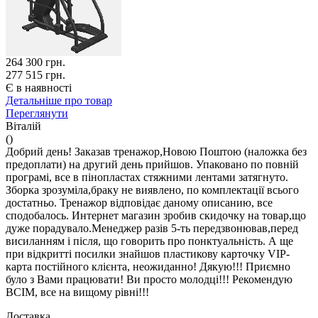
264 300
грн.
277 515 грн.
Є в наявності
Детальніше про товар
Переглянути
Віталій
()
Добрий день! Заказав тренажор,Новою Поштою (наложка без
предоплати) на другий день прийшов. Упаковано по повній
програмі, все в пінопластах стяжними лентами затягнуто.
Зборка зрозуміла,браку не виявлено, по комплектації всього
достатньо. Тренажор відповідає даному описанию, все
сподобалось. Интернет магазин зробив скидочку на товар,що
дуже порадувало.Менеджер разів 5-ть передзвонював,перед
висиланням і після, що говорить про понктуальність. А ще
при відкритті посилки знайшов пластикову карточку VIP-
карта постійного клієнта, неожиданно! Дякую!!! Приємно
було з Вами працювати! Ви просто молодці!!! Рекомендую
ВСІМ, все на вищому рівні!!!
Доставка