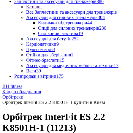
Запчастини та аксесуари для тренажерів
886
Каталог
Все Запчастини та аксесуари для тренажерів
Аксесуари для силових тренажерів
304
Килимки під тренажери
44
Опції для силових тренажерів
230
Силіконові мастила
19
Аксесуари для батутів
252
Кардіодатчики
9
Пульсометри
3
Стійки для зберігання
1
Фітнес-браслети
15
Аксесуари для медичних меблів та техніки
17
Ваги
39
Розпродаж з вітрини
175
BH fitness
Кардіо обладнання
Орбітреки
Орбитрек InterFit ES 2.2 K8501H-1 купити в Києві
Орбітрек InterFit ES 2.2
K8501H-1 (11213)