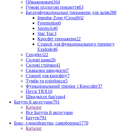
Обважнювачі
164
Гумові підлогові покриття
63
Багатофункціональні тренажери для залів
288
Impulse Zone (Crossfit)
2
Freemotion
0
SportsArt
0
Star Trac
3
Кросфіт тренажери
22
Станції для функціонального тренінгу
Explode
46
Сендбегі
22
Силові рами
26
Силові стрічки
41
Скакалки швидкісні
7
Станції для кросфіту
7
Тумби та пліобокси
5
Функціональний тренінг і Кроссфіт
37
Петлі TRX
10
Швидкісні бар'єри
4
Батути й аксесуари
791
Каталог
Все Батути й аксесуари
Батути
791
Бокс, єдиноборства, самоборона
1770
Каталог