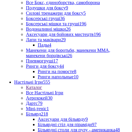
Все Бокс, єдиноборства, самоборона
Подушки для боксу
9
Силові тренажери для боксу
5
Боксерські груші
36
Боксерські мішки та груші
196
Водоналивні мішки
26
Аксесуари для бойових мистецтв
196
Лапи та маківари
29
Пады
4
Манекени для боротьби, манекени ММА,
манекени борцівські
26
Пневмогруші
17
Ринги для боксу
44
Ринги на помосте
8
Ринги напольные
10
Настільні Ігри
555
Каталог
Все Настільні Ігри
Аерохокей
30
Дартс
79
Міні-теніс
1
Більярд
218
Аксесуари для більярду
9
Більярдні стіл для піраміди
97
Більярдні столи для пулу - американка
48