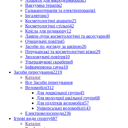
Апарати для мікродермабразії
5
Вакуумна терапія
2
Гальванотерапія та електропорація
1
Інгалятори
3
Косметологічні апарати
25
Косметологічні стільці
42
Крісла для педикюру
12
Лампи-лупи косметологічні та аксесуари
40
Очищувачі повітря
5
Засоби по догляду за шкірою
26
Перукарські та косметологічні візки
29
Зволожувачі повітря
10
Ультразвукові скрабери
8
Інфрачервона сауна
10
Засоби пересування
2219
Каталог
Все Засоби пересування
Веломобілі
312
Для дошкільної групи
45
Для молодшої шкільної групи
68
Для підлітків веломобілі
57
Універсальні веломобілі
143
Електровелосипеди
236
Ігрові види спорту
687
Каталог