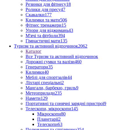
Резинки для фітнесу
18
Ролики для пресу
47
Скакалки
177
Килимки та мати
506
Фітнес тренажери
15
Упори для віджимань
43
М'ячі та фітболи
394
Гімнастичні мати
135
Туризм та активний відпочинок
2062
Каталог
Все Туризм та активний відпочинок
Дорожні сумки та валізи
460
Генератори
35
Килимки
40
Меблі для спортзалів
44
Ліхтарі спеціальні
2
Мангали, барбекю, гриль
9
Метеоприлади
235
Намети
129
Портативні та сонячні зарядні пристрої
9
Телескопи, мікроскопи
145
Мікроскопи
80
Планетарії
2
Телескопи
63
Полювання та стрілянина
354