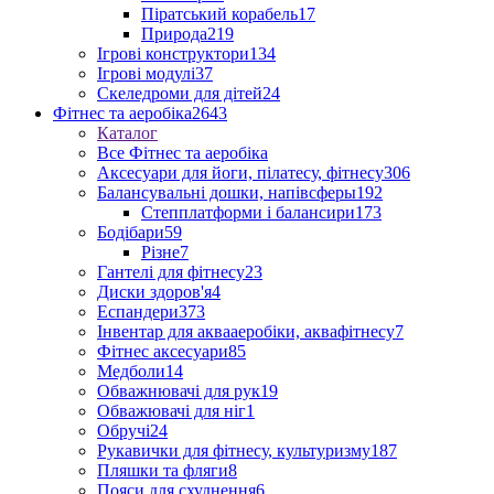
Піратський корабель
17
Природа
219
Ігрові конструктори
134
Ігрові модулі
37
Скеледроми для дітей
24
Фітнес та аеробіка
2643
Каталог
Все Фітнес та аеробіка
Аксесуари для йоги, пілатесу, фітнесу
306
Балансувальні дошки, напівсферы
192
Степплатформи і балансири
173
Бодібари
59
Різне
7
Гантелі для фітнесу
23
Диски здоров'я
4
Еспандери
373
Інвентар для аквааеробіки, аквафітнесу
7
Фітнес аксесуари
85
Медболи
14
Обважнювачі для рук
19
Обважювачі для ніг
1
Обручі
24
Рукавички для фітнесу, культуризму
187
Пляшки та фляги
8
Пояси для схуднення
6