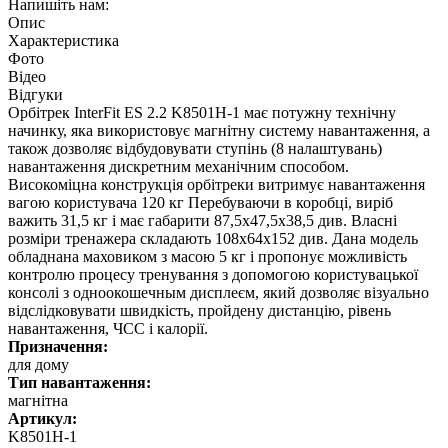
Напишіть нам:
Опис
Характеристика
Фото
Відео
Відгуки
Орбітрек InterFit ES 2.2 K8501H-1 має потужну технічну
начинку, яка використовує магнітну систему навантаження, а
також дозволяє відбудовувати ступінь (8 налаштувань)
навантаження дискретним механічним способом.
Високоміцна конструкція орбітреки витримує навантаження
вагою користувача 120 кг Перебуваючи в коробці, виріб
важить 31,5 кг і має габарити 87,5х47,5х38,5 див. Власні
розміри тренажера складають 108х64х152 див. Дана модель
обладнана маховиком з масою 5 кг і пропонує можливість
контролю процесу тренування з допомогою користувацької
консолі з одноокошечным дисплеєм, який дозволяє візуально
відслідковувати швидкість, пройдену дистанцію, рівень
навантаження, ЧСС і калорії.
Призначення:
для дому
Тип навантаження:
магнітна
Артикул:
K8501H-1