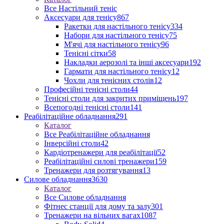
Все Настільний теніс
Аксесуари для тенісу
867
Ракетки для настільного тенісу
334
Набори для настільного тенісу
75
М'ячі для настільного тенісу
96
Тенісні сітки
58
Накладки аерозолі та інші аксесуари
192
Гармати для настільного тенісу
12
Чохли для тенісних столів
12
Професійні тенісні столи
44
Тенісні столи для закритих приміщень
197
Всепогодні тенісні столи
141
Реабілітаційне обладнання
291
Каталог
Все Реабілітаційне обладнання
Інверсійні столи
42
Кардіотренажери для реабілітації
52
Реабілітаційні силові тренажери
159
Тренажери для розтягування
13
Силове обладнання
3630
Каталог
Все Силове обладнання
Фітнес станції для дому та залу
301
Тренажери на вільних вагах
1087