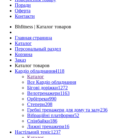
Поради
Оферта
Контакти
Bhfitness | Каталог товаров
Главная страница
Каталог
Персональный раздел
Корзина
Заказ
Каталог товаров
Кардіо обладнання
4118
Каталог
Все Кардіо обладнання
Бігові доріжки
1272
Велотренажери
1163
Орбітреки
990
Степери
208
Гребні тренажери для дому та залу
236
Вібраційні платформи
52
Спінбайки
186
Лижні тренажери
16
Настільний теніс
1237
Каталог