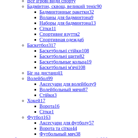
Все Ігрові види спорту
Бадмінтон, сквош, великий теніс
90
Бадминтонные ракетки
32
Воланы для бадминтона
9
Наборы для бадминтона
13
Сітки
11
Спортивне взуття
2
Спортивная одежда
6
Баскетбол
317
Баскетбольні стійки
108
Баскетбольні щити
82
Баскетбольные кольца
19
Баскетбольні м'ячі
108
Біг на дистанції
1
Волейбол
99
Аксесуари для волейболу
9
Волейбольный мячи
87
Стійки
3
Хокей
17
Ворота
16
Сітки
1
Футбол
163
Аксесуари для футболу
57
Ворота та сітки
44
Футбольный мяч
38