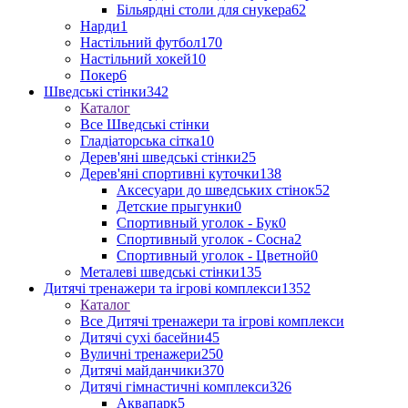
Більярдні столи для снукера
62
Нарди
1
Настільний футбол
170
Настільний хокей
10
Покер
6
Шведські стінки
342
Каталог
Все Шведські стінки
Гладіаторська сітка
10
Дерев'яні шведські стінки
25
Дерев'яні спортивні куточки
138
Аксесуари до шведських стінок
52
Детские прыгунки
0
Спортивный уголок - Бук
0
Спортивный уголок - Сосна
2
Спортивный уголок - Цветной
0
Металеві шведські стінки
135
Дитячі тренажери та ігрові комплекси
1352
Каталог
Все Дитячі тренажери та ігрові комплекси
Дитячі сухі басейни
45
Вуличні тренажери
250
Дитячі майданчики
370
Дитячі гімнастичні комплекси
326
Аквапарк
5