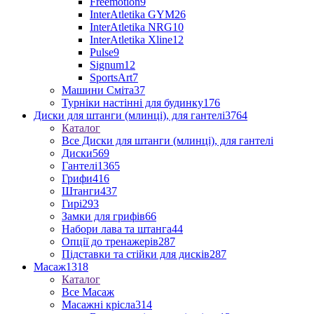
Freemotion
9
InterAtletika GYM
26
InterAtletika NRG
10
InterAtletika Xline
12
Pulse
9
Signum
12
SportsArt
7
Машини Сміта
37
Турніки настінні для будинку
176
Диски для штанги (млинці), для гантелі
3764
Каталог
Все Диски для штанги (млинці), для гантелі
Диски
569
Гантелі
1365
Грифи
416
Штанги
437
Гирі
293
Замки для грифів
66
Набори лава та штанга
44
Опції до тренажерів
287
Підставки та стійки для дисків
287
Масаж
1318
Каталог
Все Масаж
Масажні крісла
314