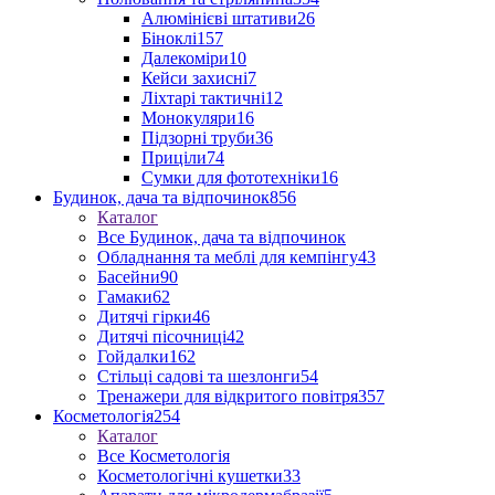
Алюмінієві штативи
26
Біноклі
157
Далекоміри
10
Кейси захисні
7
Ліхтарі тактичні
12
Монокуляри
16
Підзорні труби
36
Приціли
74
Сумки для фототехніки
16
Будинок, дача та відпочинок
856
Каталог
Все Будинок, дача та відпочинок
Обладнання та меблі для кемпінгу
43
Басейни
90
Гамаки
62
Дитячі гірки
46
Дитячі пісочниці
42
Гойдалки
162
Стільці садові та шезлонги
54
Тренажери для відкритого повітря
357
Косметологія
254
Каталог
Все Косметологія
Косметологічні кушетки
33