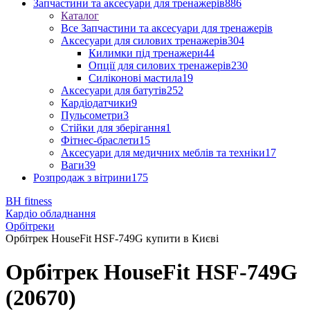
Запчастини та аксесуари для тренажерів
886
Каталог
Все Запчастини та аксесуари для тренажерів
Аксесуари для силових тренажерів
304
Килимки під тренажери
44
Опції для силових тренажерів
230
Силіконові мастила
19
Аксесуари для батутів
252
Кардіодатчики
9
Пульсометри
3
Стійки для зберігання
1
Фітнес-браслети
15
Аксесуари для медичних меблів та техніки
17
Ваги
39
Розпродаж з вітрини
175
BH fitness
Кардіо обладнання
Орбітреки
Орбітрек HouseFit HSF-749G купити в Києві
Орбітрек HouseFit HSF-749G
(20670)