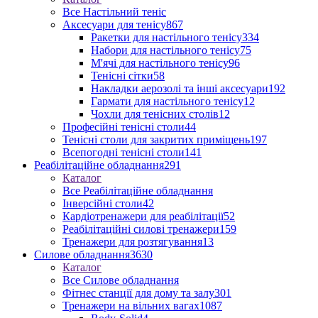
Все Настільний теніс
Аксесуари для тенісу
867
Ракетки для настільного тенісу
334
Набори для настільного тенісу
75
М'ячі для настільного тенісу
96
Тенісні сітки
58
Накладки аерозолі та інші аксесуари
192
Гармати для настільного тенісу
12
Чохли для тенісних столів
12
Професійні тенісні столи
44
Тенісні столи для закритих приміщень
197
Всепогодні тенісні столи
141
Реабілітаційне обладнання
291
Каталог
Все Реабілітаційне обладнання
Інверсійні столи
42
Кардіотренажери для реабілітації
52
Реабілітаційні силові тренажери
159
Тренажери для розтягування
13
Силове обладнання
3630
Каталог
Все Силове обладнання
Фітнес станції для дому та залу
301
Тренажери на вільних вагах
1087