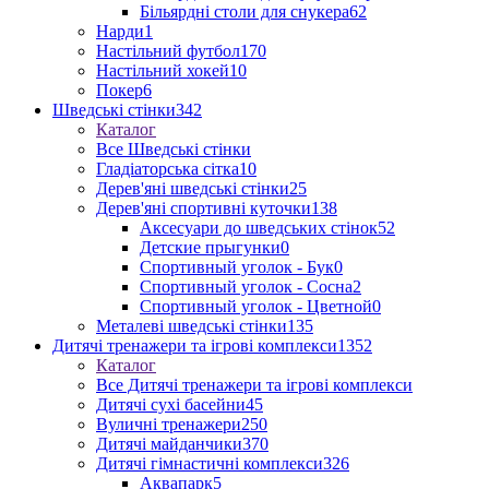
Більярдні столи для снукера
62
Нарди
1
Настільний футбол
170
Настільний хокей
10
Покер
6
Шведські стінки
342
Каталог
Все Шведські стінки
Гладіаторська сітка
10
Дерев'яні шведські стінки
25
Дерев'яні спортивні куточки
138
Аксесуари до шведських стінок
52
Детские прыгунки
0
Спортивный уголок - Бук
0
Спортивный уголок - Сосна
2
Спортивный уголок - Цветной
0
Металеві шведські стінки
135
Дитячі тренажери та ігрові комплекси
1352
Каталог
Все Дитячі тренажери та ігрові комплекси
Дитячі сухі басейни
45
Вуличні тренажери
250
Дитячі майданчики
370
Дитячі гімнастичні комплекси
326
Аквапарк
5