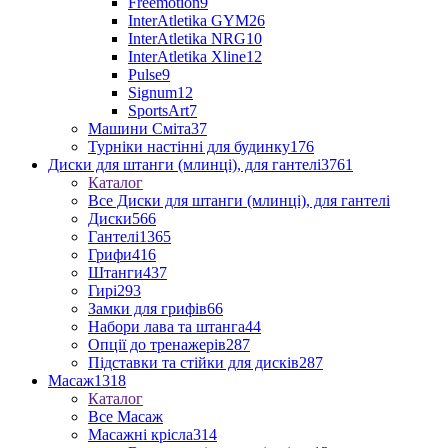
Freemotion
9
InterAtletika GYM
26
InterAtletika NRG
10
InterAtletika Xline
12
Pulse
9
Signum
12
SportsArt
7
Машини Сміта
37
Турніки настінні для будинку
176
Диски для штанги (млинці), для гантелі
3761
Каталог
Все Диски для штанги (млинці), для гантелі
Диски
566
Гантелі
1365
Грифи
416
Штанги
437
Гирі
293
Замки для грифів
66
Набори лава та штанга
44
Опції до тренажерів
287
Підставки та стійки для дисків
287
Масаж
1318
Каталог
Все Масаж
Масажні крісла
314