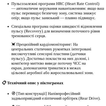
Пульсозалежні програми HRC (Heart Rate Control)
— автоматичне керування навантаженням: якщо ваш
пульс перевищує безпечну зону, система знижує
опір; якщо пульс занизький — плавно підвищує.
Спеціальна програма оцінки швидкості відновлення
пульсу (Recovery) для визначення поточного рівня
тренованості серця.
💓 Прецизійний кардіомоніторинг: На
центральних статичних рукоятках інтегровані
високочутливі сенсорні пластини (датчики
пульсу). Достатньо покласти на них долоні, і
комп'ютер миттєво виведе поточну ЧСС на
екран, допомагаючи триматися в межах
цільової аеробної або жироспалювальної зони.
📋 Технічний опис у піктограмах
🧭 [Тип конструкції] Напівпрофесійний
задньопривідний еліптичний орбітрек (Rear Drive).