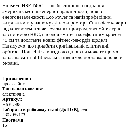
HouseFit HSF-749G — це бездоганне поєднання
американської інженерної практичності, повної
енергонезалежності Eco Power та напівпрофесійної
витривалості у вашому фітнес-просторі. Спалюйте калорії
під контролем інтелектуальних програм, тренуйте серце
за системою HRC, насолоджуйтеся комфортним кроком
45 см та досягайте нових фітнес-рекордів щодня!
Нагадуємо, що придбати оригінальний еліптичний
орбітрек HouseFit за вигідною ціною ви можете прямо
зараз на сайті bhfitness.ua зі швидкою доставкою по всій
Україні.
Призначення:
професійне
Тип навантаження:
електрична
Артикул:
HSF-749G
Габарити в робочому стані (ДхШхВ), см:
230х95х173
Програми:
16