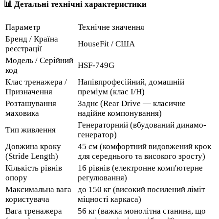
📊 Детальні технічні характеристики
Параметр
Технічне значення
Бренд / Країна
HouseFit / США
реєстрації
Модель / Серійний
HSF-749G
код
Клас тренажера /
Напівпрофесійний, домашній
Призначення
преміум (клас I/H)
Розташування
Заднє (Rear Drive — класичне
маховика
надійне компонування)
Генераторний (вбудований динамо-
Тип живлення
генератор)
Довжина кроку
45 см (комфортний видовжений крок
(Stride Length)
для середнього та високого зросту)
Кількість рівнів
16 рівнів (електронне комп'ютерне
опору
регулювання)
Максимальна вага
до 150 кг (високий посилений ліміт
користувача
міцності каркаса)
Вага тренажера
56 кг (важка монолітна станина, що