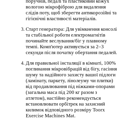
поручнів, педалі та пластиковий кожух
вологою мікрофіброю для видалення
слідів поту, щоб зберегти антикорозійні та
гігієнічні властивості матеріалів.
Старт генератора: Для увімкнення консолі
та стабільної роботи електромагнітів
починайте веслування/біг у плавному
темпі. Комп'ютер активується за 2–3
секунди після початку обертання педалей.
Для правильної інсталяції в кімнаті, 100%
поглинання мікровібрацій від бігу, гасіння
шуму та надійного захисту вашої підлоги
(ламінату, паркету, лінолеуму чи плитки)
від продавлювання під ніжками-опорами
(загальна маса під 200 кг разом з
атлетом), настійно рекомендується
встановлювати орбітрек на захисний
килимок відповідного розміру Toorx
Exercise Machines Mat.