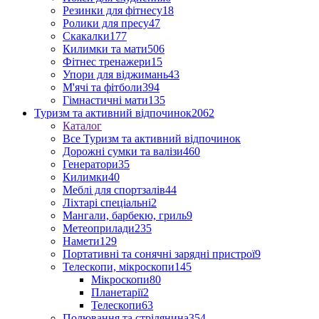
Резинки для фітнесу
18
Ролики для пресу
47
Скакалки
177
Килимки та мати
506
Фітнес тренажери
15
Упори для віджимань
43
М'ячі та фітболи
394
Гімнастичні мати
135
Туризм та активний відпочинок
2062
Каталог
Все Туризм та активний відпочинок
Дорожні сумки та валізи
460
Генератори
35
Килимки
40
Меблі для спортзалів
44
Ліхтарі спеціальні
2
Мангали, барбекю, гриль
9
Метеоприлади
235
Намети
129
Портативні та сонячні зарядні пристрої
9
Телескопи, мікроскопи
145
Мікроскопи
80
Планетарії
2
Телескопи
63
Полювання та стрілянина
354