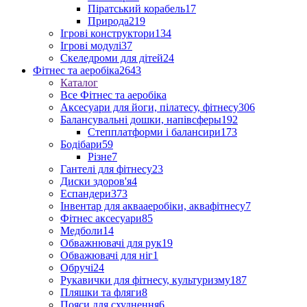
Піратський корабель
17
Природа
219
Ігрові конструктори
134
Ігрові модулі
37
Скеледроми для дітей
24
Фітнес та аеробіка
2643
Каталог
Все Фітнес та аеробіка
Аксесуари для йоги, пілатесу, фітнесу
306
Балансувальні дошки, напівсферы
192
Степплатформи і балансири
173
Бодібари
59
Різне
7
Гантелі для фітнесу
23
Диски здоров'я
4
Еспандери
373
Інвентар для аквааеробіки, аквафітнесу
7
Фітнес аксесуари
85
Медболи
14
Обважнювачі для рук
19
Обважювачі для ніг
1
Обручі
24
Рукавички для фітнесу, культуризму
187
Пляшки та фляги
8
Пояси для схуднення
6