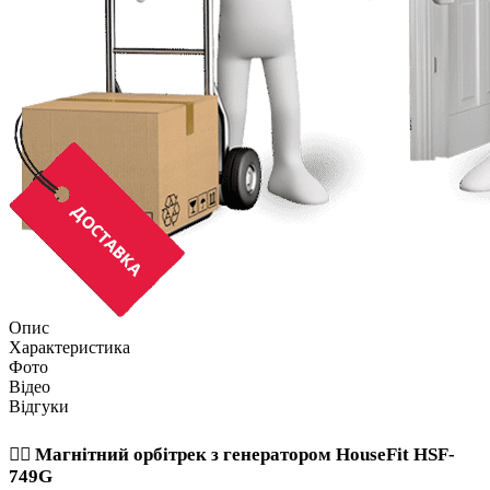
Опис
Характеристика
Фото
Відео
Відгуки
🏃‍♂️ Магнітний орбітрек з генератором HouseFit HSF-
749G