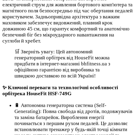
електричний струм для живлення бортового комп'ютера та
магнітного поля безпосередньо під час обертання педалей
користувачем. Задньопривідна архітектура з важким
маховиком забезпечує видовжений, плавний крок
довжиною 45 см, що гарантує комфортний та анатомічно
безпечний біг без мікроударного навантаження на
суглоби й хребет.
🛒 Зверніть увагу: Цей автономний
генераторний орбітрек від HouseFit можна
придбати в інтернет-магазині bhfitness.ua з
офіційною гарантією від виробника та
швидкою доставкою по всій Україні!
✨ Ключові переваги та технологічні особливості
орбітрека HouseFit HSF-749G
🔋 Автономна генераторна система (Self-
Generating): Повна свобода від дротів, подовжувачів
та заміна батарейок. Вироблення енергії
починається з першим рухом педалей. Це дозволяє
встановлювати тренажер у будь-якій точці кімнати