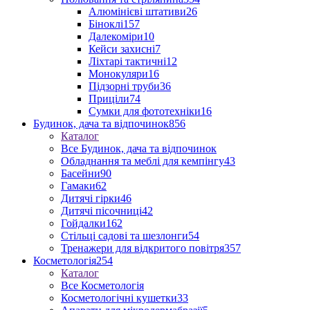
Алюмінієві штативи
26
Біноклі
157
Далекоміри
10
Кейси захисні
7
Ліхтарі тактичні
12
Монокуляри
16
Підзорні труби
36
Приціли
74
Сумки для фототехніки
16
Будинок, дача та відпочинок
856
Каталог
Все Будинок, дача та відпочинок
Обладнання та меблі для кемпінгу
43
Басейни
90
Гамаки
62
Дитячі гірки
46
Дитячі пісочниці
42
Гойдалки
162
Стільці садові та шезлонги
54
Тренажери для відкритого повітря
357
Косметологія
254
Каталог
Все Косметологія
Косметологічні кушетки
33