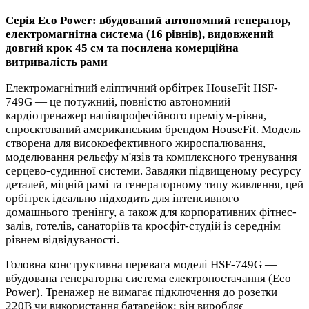
Серія Eco Power: вбудований автономний генератор,
електромагнітна система (16 рівнів), видовжений
довгий крок 45 см та посилена комерційна
витривалість рами
Електромагнітний еліптичний орбітрек HouseFit HSF-
749G — це потужний, повністю автономний
кардіотренажер напівпрофесійного преміум-рівня,
спроєктований американським брендом HouseFit. Модель
створена для високоефективного жироспалювання,
моделювання рельєфу м'язів та комплексного тренування
серцево-судинної системи. Завдяки підвищеному ресурсу
деталей, міцній рамі та генераторному типу живлення, цей
орбітрек ідеально підходить для інтенсивного
домашнього тренінгу, а також для корпоративних фітнес-
залів, готелів, санаторіїв та кросфіт-студій із середнім
рівнем відвідуваності.
Головна конструктивна перевага моделі HSF-749G —
вбудована генераторна система електропостачання (Eco
Power). Тренажер не вимагає підключення до розетки
220В чи використання батарейок: він виробляє