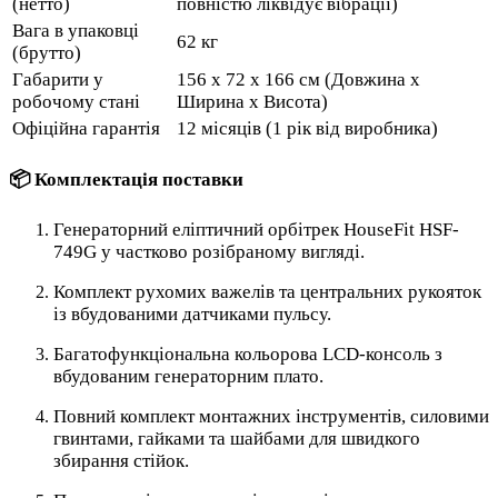
(нетто)
повністю ліквідує вібрації)
Вага в упаковці
62 кг
(брутто)
Габарити у
156 x 72 x 166 см (Довжина х
робочому стані
Ширина х Висота)
Офіційна гарантія
12 місяців (1 рік від виробника)
📦 Комплектація поставки
Генераторний еліптичний орбітрек HouseFit HSF-
749G у частково розібраному вигляді.
Комплект рухомих важелів та центральних рукояток
із вбудованими датчиками пульсу.
Багатофункціональна кольорова LCD-консоль з
вбудованим генераторним плато.
Повний комплект монтажних інструментів, силовими
гвинтами, гайками та шайбами для швидкого
збирання стійок.