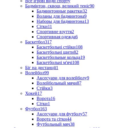
Все Ігрові види спорту
Бадмінтон, сквош, великий теніс
90
Бадминтонные ракетки
32
Воланы для бадминтона
9
Наборы для бадминтона
13
Сітки
11
Спортивне взуття
2
Спортивная одежда
6
Баскетбол
317
Баскетбольні стійки
108
Баскетбольні щити
82
Баскетбольные кольца
19
Баскетбольні м'ячі
108
Біг на дистанції
1
Волейбол
99
Аксесуари для волейболу
9
Волейбольный мячи
87
Стійки
3
Хокей
17
Ворота
16
Сітки
1
Футбол
163
Аксесуари для футболу
57
Ворота та сітки
44
Футбольный мяч
38