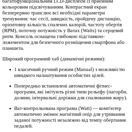
багатофункціональним LCD-дисплеєм із приємним
кольоровим підсвічуванням. Контрастний екран
безперервно транслює всі необхідні параметри
тренування: час сесії, швидкість, пройдену дистанцію,
орієнтовну кількість спалених калорій, частоту обертів
(RPM), поточну потужність у Ватах (Watts) та серцевий
ритм. Консоль оснащена глибокою підставкою-
ложементом для безпечного розміщення смартфона або
планшета.
Широкий програмний хаб (динамічні режими):
1 класичний ручний режим (Manual) з можливістю
швидкого налаштування особистих цілей.
Попередньо встановлені автоматичні фітнес-
програми, які імітують різні типи рельєфу (пагорби,
долини, інтервальні доріжки для спалювання жиру).
Ват-контрольована програма (Watt) — комп'ютер
автоматично змінює магнітний опір для утримання
заданої потужності незалежно від темпу обертання
педалей.