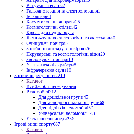
Апарати для мікродермабразії
5
Вакуумна терапія
2
Гальванотерапія та електропорація
1
Інгалятори
3
Косметологічні апарати
25
Косметологічні стільці
42
Крісла для педикюру
12
Лампи-лупи косметологічні та аксесуари
40
Очищувачі повітря
5
Засоби по догляду за шкірою
26
Перукарські та косметологічні візки
29
Зволожувачі повітря
10
Ультразвукові скрабери
8
Інфрачервона сауна
10
Засоби пересування
2219
Каталог
Все Засоби пересування
Веломобілі
312
Для дошкільної групи
45
Для молодшої шкільної групи
68
Для підлітків веломобілі
57
Універсальні веломобілі
143
Електровелосипеди
236
Ігрові види спорту
687
Каталог