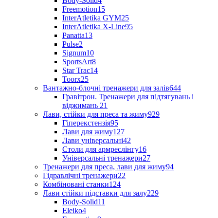
Body-Solid
4
Freemotion
15
InterAtletika GYM
25
InterAtletika X-Line
95
Panatta
13
Pulse
2
Signum
10
SportsArt
8
Star Trac
14
Toorx
25
Вантажно-блочні тренажери для залів
644
Гравітрон. Тренажери для підтягувань і
віджимань
21
Лави, стійки для преса та жиму
929
Гіперекстензія
95
Лави для жиму
127
Лави універсальні
42
Столи для армреслінгу
16
Універсальні тренажери
27
Тренажери для преса, лави для жиму
94
Гідравлічні тренажери
22
Комбіновані станки
124
Лави стійки підставки для залу
229
Body-Solid
11
Eleiko
4