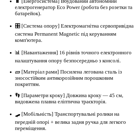
🔋 [Енергосистема] Вбудований автономний
електрогенератор Eco Power (робота без розетки та
батарейок).
🎛️ [Система опору] Електромагнітна сервопривідна
система Permanent Magnetic під керуванням
комп'ютера.
📊 [Навантаження] 16 рівнів точного електронного
налаштування опору безпосередньо з консолі.
🧱 [Матеріал рами] Посилена легована сталь із
зносостійким антикорозійним порошковим
покриттям.
👣 [Параметри кроку] Довжина кроку — 45 см,
видовжена плавна еліптична траєкторія.
🛹 [Мобільність] Транспортувальні ролики на
передній опорі + велика задня ручка для легкого
переміщення.