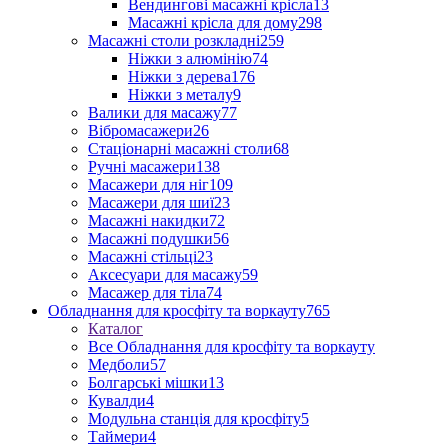
Вендингові масажні крісла
13
Масажні крісла для дому
298
Масажні столи розкладні
259
Ніжки з алюмінію
74
Ніжки з дерева
176
Ніжки з металу
9
Валики для масажу
77
Вібромасажери
26
Стаціонарні масажні столи
68
Ручні масажери
138
Масажери для ніг
109
Масажери для шиї
23
Масажні накидки
72
Масажні подушки
56
Масажні стільці
23
Аксесуари для масажу
59
Масажер для тіла
74
Обладнання для кросфіту та воркауту
765
Каталог
Все Обладнання для кросфіту та воркауту
Медболи
57
Болгарські мішки
13
Кувалди
4
Модульна станція для кросфіту
5
Таймери
4