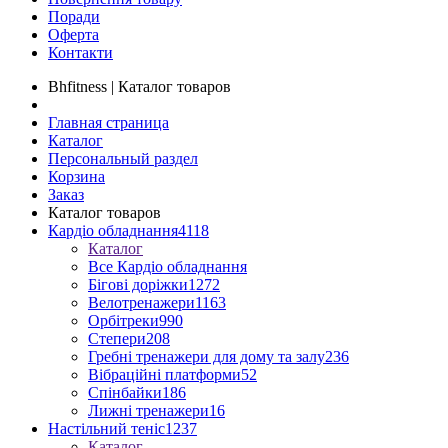
Поради
Оферта
Контакти
Bhfitness | Каталог товаров
Главная страница
Каталог
Персональный раздел
Корзина
Заказ
Каталог товаров
Кардіо обладнання
4118
Каталог
Все Кардіо обладнання
Бігові доріжки
1272
Велотренажери
1163
Орбітреки
990
Степери
208
Гребні тренажери для дому та залу
236
Вібраційні платформи
52
Спінбайки
186
Лижні тренажери
16
Настільний теніс
1237
Каталог