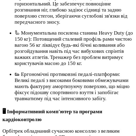
горизонтальний. Це забезпечує повноцінне
розгинання ніг, глибоко задіює сідниці та задню
поверхню стегон, зберігаючи суглобові зв'язки від
передчасного зносу.
🦾 Монументальна посилена станина Heavy Duty (до
150 кг): Потовщений сталевий профіль рами чистою
вагою 56 кг ліквідує будь-які бічні коливання або
розгойдування навіть під час вибухових спрінтів
важких атлетів. Тренажер без проблем витримує
користувачів масою до 150 кг.
👟 Ергономічні протиковзні педалі-платформи:
Великі педалі з високими боковими обмежувачами
мають фактурну амортизуючу поверхню, що міцно
фіксує підошву спортивного взуття і запобігає
травматизму під час інтенсивного забігу.
🖥️ Інформативний комп'ютер та програми
кардіоконтролю
Орбітрек обладнаний сучасною консоллю з великим