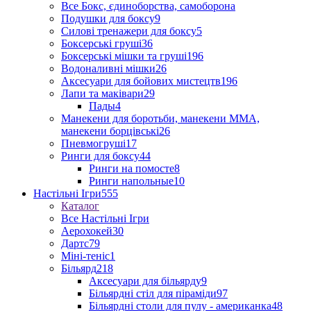
Все Бокс, єдиноборства, самоборона
Подушки для боксу
9
Силові тренажери для боксу
5
Боксерські груші
36
Боксерські мішки та груші
196
Водоналивні мішки
26
Аксесуари для бойових мистецтв
196
Лапи та маківари
29
Пады
4
Манекени для боротьби, манекени ММА,
манекени борцівські
26
Пневмогруші
17
Ринги для боксу
44
Ринги на помосте
8
Ринги напольные
10
Настільні Ігри
555
Каталог
Все Настільні Ігри
Аерохокей
30
Дартс
79
Міні-теніс
1
Більярд
218
Аксесуари для більярду
9
Більярдні стіл для піраміди
97
Більярдні столи для пулу - американка
48