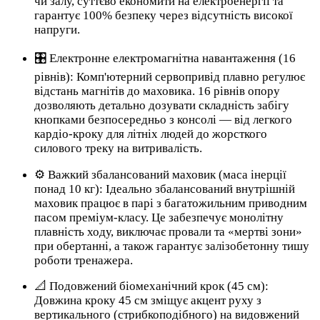
чи залу, суттєво економити на електроенергії та
гарантує 100% безпеку через відсутність високої
напруги.
🎛️ Електронне електромагнітна навантаження (16
рівнів): Комп'ютерний сервопривід плавно регулює
відстань магнітів до маховика. 16 рівнів опору
дозволяють детально дозувати складність забігу
кнопками безпосередньо з консолі — від легкого
кардіо-кроку для літніх людей до жорсткого
силового треку на витривалість.
⚙️ Важкий збалансований маховик (маса інерції
понад 10 кг): Ідеально збалансований внутрішній
маховик працює в парі з багатожильним приводним
пасом преміум-класу. Це забезпечує монолітну
плавність ходу, виключає провали та «мертві зони»
при обертанні, а також гарантує залізобетонну тишу
роботи тренажера.
📐 Подовжений біомеханічний крок (45 см):
Довжина кроку 45 см зміщує акцент руху з
вертикального (стрибкоподібного) на видовжений