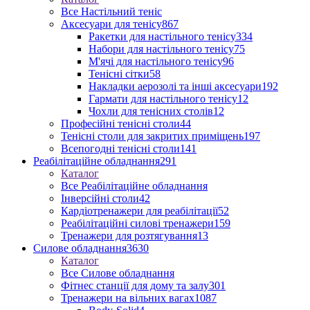
Все Настільний теніс
Аксесуари для тенісу
867
Ракетки для настільного тенісу
334
Набори для настільного тенісу
75
М'ячі для настільного тенісу
96
Тенісні сітки
58
Накладки аерозолі та інші аксесуари
192
Гармати для настільного тенісу
12
Чохли для тенісних столів
12
Професійні тенісні столи
44
Тенісні столи для закритих приміщень
197
Всепогодні тенісні столи
141
Реабілітаційне обладнання
291
Каталог
Все Реабілітаційне обладнання
Інверсійні столи
42
Кардіотренажери для реабілітації
52
Реабілітаційні силові тренажери
159
Тренажери для розтягування
13
Силове обладнання
3630
Каталог
Все Силове обладнання
Фітнес станції для дому та залу
301
Тренажери на вільних вагах
1087