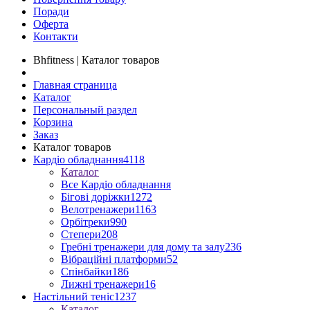
Поради
Оферта
Контакти
Bhfitness | Каталог товаров
Главная страница
Каталог
Персональный раздел
Корзина
Заказ
Каталог товаров
Кардіо обладнання
4118
Каталог
Все Кардіо обладнання
Бігові доріжки
1272
Велотренажери
1163
Орбітреки
990
Степери
208
Гребні тренажери для дому та залу
236
Вібраційні платформи
52
Спінбайки
186
Лижні тренажери
16
Настільний теніс
1237
Каталог