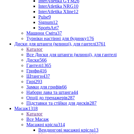
InterAtletika GYM
26
InterAtletika NRG
10
InterAtletika Xline
12
Pulse
9
Signum
12
SportsArt
7
Машини Сміта
37
Турніки настінні для будинку
176
Диски для штанги (млинці), для гантелі
3761
Каталог
Все Диски для штанги (млинці), для гантелі
Диски
566
Гантелі
1365
Грифи
416
Штанги
437
Гирі
293
Замки для грифів
66
Набори лава та штанга
44
Опції до тренажерів
287
Підставки та стійки для дисків
287
Масаж
1318
Каталог
Все Масаж
Масажні крісла
314
Вендингові масажні крісла
13