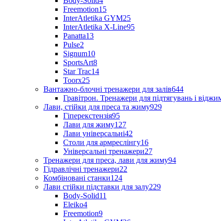
Body-Solid
4
Freemotion
15
InterAtletika GYM
25
InterAtletika X-Line
95
Panatta
13
Pulse
2
Signum
10
SportsArt
8
Star Trac
14
Toorx
25
Вантажно-блочні тренажери для залів
644
Гравітрон. Тренажери для підтягувань і відж
Лави, стійки для преса та жиму
929
Гіперекстензія
95
Лави для жиму
127
Лави універсальні
42
Столи для армреслінгу
16
Універсальні тренажери
27
Тренажери для преса, лави для жиму
94
Гідравлічні тренажери
22
Комбіновані станки
124
Лави стійки підставки для залу
229
Body-Solid
11
Eleiko
4
Freemotion
9