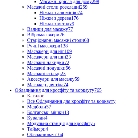
Масажні крісла для дому
298
Масажні столи розкладні
259
Ніжки з алюмінію
74
Ніжки з дерева
176
Ніжки з металу
9
Валики для масажу
77
Вібромасажери
26
Стаціонарні масажні столи
68
Ручні масажери
138
Масажери для ніг
109
Масажери для шиї
23
Масажні накидки
72
Масажні подушки
56
Масажні стільці
23
Аксесуари для масажу
59
Масажер для тіла
74
Обладнання для кросфіту та воркауту
765
Каталог
Все Обладнання для кросфіту та воркауту
Медболи
57
Болгарські мішки
13
Кувалди
4
Модульна станція для кросфіту
5
Таймери
4
Обважнювачі
164