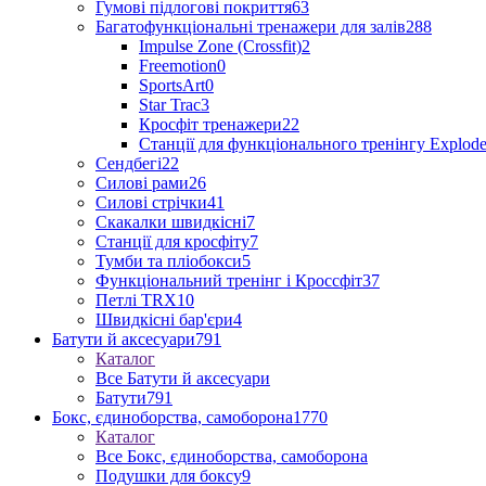
Гумові підлогові покриття
63
Багатофункціональні тренажери для залів
288
Impulse Zone (Crossfit)
2
Freemotion
0
SportsArt
0
Star Trac
3
Кросфіт тренажери
22
Станції для функціонального тренінгу Explod
Сендбегі
22
Силові рами
26
Силові стрічки
41
Скакалки швидкісні
7
Станції для кросфіту
7
Тумби та пліобокси
5
Функціональний тренінг і Кроссфіт
37
Петлі TRX
10
Швидкісні бар'єри
4
Батути й аксесуари
791
Каталог
Все Батути й аксесуари
Батути
791
Бокс, єдиноборства, самоборона
1770
Каталог
Все Бокс, єдиноборства, самоборона
Подушки для боксу
9