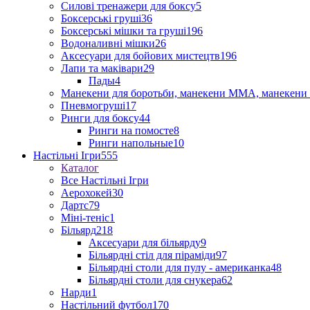
Силові тренажери для боксу
5
Боксерські груші
36
Боксерські мішки та груші
196
Водоналивні мішки
26
Аксесуари для бойових мистецтв
196
Лапи та маківари
29
Пады
4
Манекени для боротьби, манекени ММА, манекени 
Пневмогруші
17
Ринги для боксу
44
Ринги на помосте
8
Ринги напольные
10
Настільні Ігри
555
Каталог
Все Настільні Ігри
Аерохокей
30
Дартс
79
Міні-теніс
1
Більярд
218
Аксесуари для більярду
9
Більярдні стіл для піраміди
97
Більярдні столи для пулу - американка
48
Більярдні столи для снукера
62
Нарди
1
Настільний футбол
170