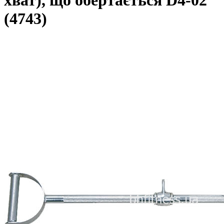
хват), що обертається D4-02
(4743)