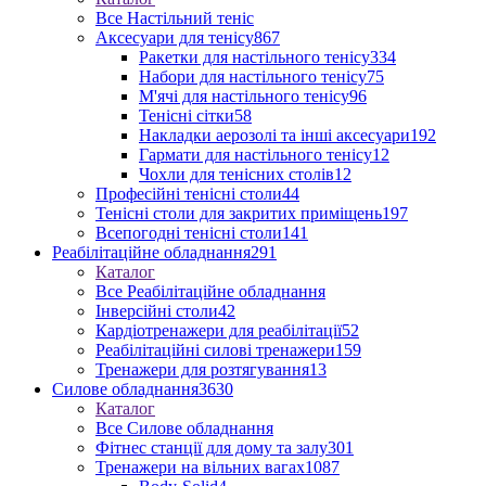
Все Настільний теніс
Аксесуари для тенісу
867
Ракетки для настільного тенісу
334
Набори для настільного тенісу
75
М'ячі для настільного тенісу
96
Тенісні сітки
58
Накладки аерозолі та інші аксесуари
192
Гармати для настільного тенісу
12
Чохли для тенісних столів
12
Професійні тенісні столи
44
Тенісні столи для закритих приміщень
197
Всепогодні тенісні столи
141
Реабілітаційне обладнання
291
Каталог
Все Реабілітаційне обладнання
Інверсійні столи
42
Кардіотренажери для реабілітації
52
Реабілітаційні силові тренажери
159
Тренажери для розтягування
13
Силове обладнання
3630
Каталог
Все Силове обладнання
Фітнес станції для дому та залу
301
Тренажери на вільних вагах
1087