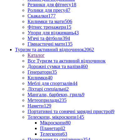
Резинки для фітнесу
18
Ролики для пресу
47
Скакалки
177
Килимки та мати
506
Фітнес тренажери
15
Упори для віджимань
43
М'ячі та фітболи
394
Гімнастичні мати
135
Туризм та активний відпочинок
2062
Каталог
Все Туризм та активний відпочинок
Дорожні сумки та валізи
460
Генератори
35
Килимки
40
Меблі для спортзалів
44
Ліхтарі спеціальні
2
Мангали, барбекю, гриль
9
Метеоприлади
235
Намети
129
Портативні та сонячні зарядні пристрої
9
Телескопи, мікроскопи
145
Мікроскопи
80
Планетарії
2
Телескопи
63
Полювання та стрілянина
354