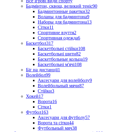
Все Ігрові види спорту
Бадмінтон, сквош, великий теніс
90
Бадминтонные ракетки
32
Воланы для бадминтона
9
Наборы для бадминтона
13
Сітки
11
Спортивне взуття
2
Спортивная одежда
6
Баскетбол
317
Баскетбольні стійки
108
Баскетбольні щити
82
Баскетбольные кольца
19
Баскетбольні м'ячі
108
Біг на дистанції
1
Волейбол
99
Аксесуари для волейболу
9
Волейбольный мячи
87
Стійки
3
Хокей
17
Ворота
16
Сітки
1
Футбол
163
Аксесуари для футболу
57
Ворота та сітки
44
Футбольный мяч
38