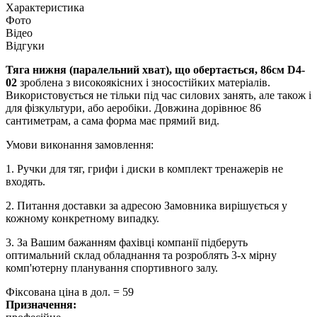
Характеристика
Фото
Відео
Відгуки
Тяга нижня (паралельний хват), що обертається, 86см
D4-
02
зроблена з високоякісних і зносостійких матеріалів.
Використовується не тільки під час силових занять, але також і
для фізкультури, або аеробіки. Довжина дорівнює 86
сантиметрам, а сама форма має прямий вид.
Умови виконання замовлення:
1. Ручки для тяг, грифи і диски в комплект тренажерів не
входять.
2. Питання доставки за адресою Замовника вирішується у
кожному конкретному випадку.
3. За Вашим бажанням фахівці компанії підберуть
оптимальний склад обладнання та розроблять 3-х мірну
комп'ютерну планування спортивного залу.
Фіксована ціна в дол. = 59
Призначення: