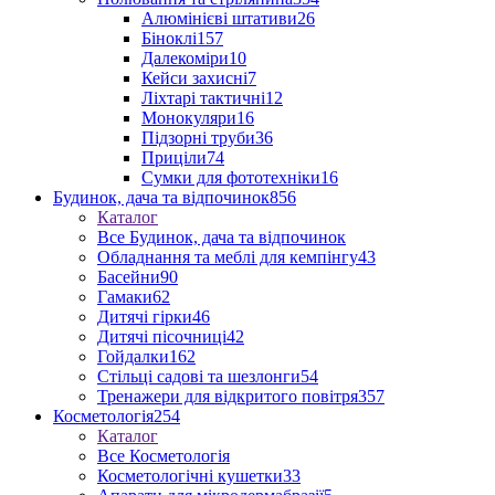
Алюмінієві штативи
26
Біноклі
157
Далекоміри
10
Кейси захисні
7
Ліхтарі тактичні
12
Монокуляри
16
Підзорні труби
36
Приціли
74
Сумки для фототехніки
16
Будинок, дача та відпочинок
856
Каталог
Все Будинок, дача та відпочинок
Обладнання та меблі для кемпінгу
43
Басейни
90
Гамаки
62
Дитячі гірки
46
Дитячі пісочниці
42
Гойдалки
162
Стільці садові та шезлонги
54
Тренажери для відкритого повітря
357
Косметологія
254
Каталог
Все Косметологія
Косметологічні кушетки
33