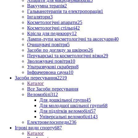
Апарати для мікродермабразії
5
Вакуумна терапія
2
Гальванотерапія та електропорація
1
Інгалятори
3
Косметологічні апарати
25
Косметологічні стільці
42
Крісла для педикюру
12
Лампи-лупи косметологічні та аксесуари
40
Очищувачі повітря
5
Засоби по догляду за шкірою
26
Перукарські та косметологічні візки
29
Зволожувачі повітря
10
Ультразвукові скрабери
8
Інфрачервона сауна
10
Засоби пересування
2219
Каталог
Все Засоби пересування
Веломобілі
312
Для дошкільної групи
45
Для молодшої шкільної групи
68
Для підлітків веломобілі
57
Універсальні веломобілі
143
Електровелосипеди
236
Ігрові види спорту
687
Каталог