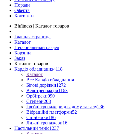
Поради
Оферта
Контакти
Bhfitness | Каталог товаров
Главная страница
Каталог
Персональный раздел
Корзина
Заказ
Каталог товаров
Кардіо обладнання
4118
Каталог
Все Кардіо обладнання
Бігові доріжки
1272
Велотренажери
1163
Орбітреки
990
Степери
208
Гребні тренажери для дому та залу
236
Вібраційні платформи
52
Спінбайки
186
Лижні тренажери
16
Настільний теніс
1237
Каталог