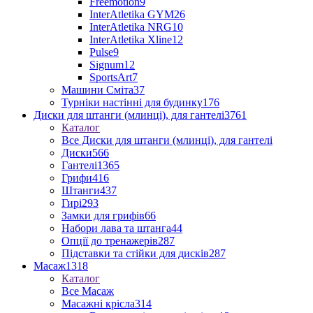
Freemotion
9
InterAtletika GYM
26
InterAtletika NRG
10
InterAtletika Xline
12
Pulse
9
Signum
12
SportsArt
7
Машини Сміта
37
Турніки настінні для будинку
176
Диски для штанги (млинці), для гантелі
3761
Каталог
Все Диски для штанги (млинці), для гантелі
Диски
566
Гантелі
1365
Грифи
416
Штанги
437
Гирі
293
Замки для грифів
66
Набори лава та штанга
44
Опції до тренажерів
287
Підставки та стійки для дисків
287
Масаж
1318
Каталог
Все Масаж
Масажні крісла
314