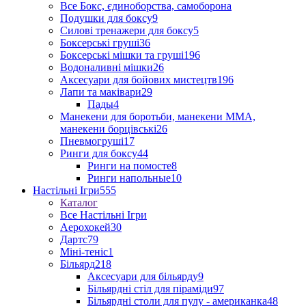
Все Бокс, єдиноборства, самоборона
Подушки для боксу
9
Силові тренажери для боксу
5
Боксерські груші
36
Боксерські мішки та груші
196
Водоналивні мішки
26
Аксесуари для бойових мистецтв
196
Лапи та маківари
29
Пады
4
Манекени для боротьби, манекени ММА,
манекени борцівські
26
Пневмогруші
17
Ринги для боксу
44
Ринги на помосте
8
Ринги напольные
10
Настільні Ігри
555
Каталог
Все Настільні Ігри
Аерохокей
30
Дартс
79
Міні-теніс
1
Більярд
218
Аксесуари для більярду
9
Більярдні стіл для піраміди
97
Більярдні столи для пулу - американка
48