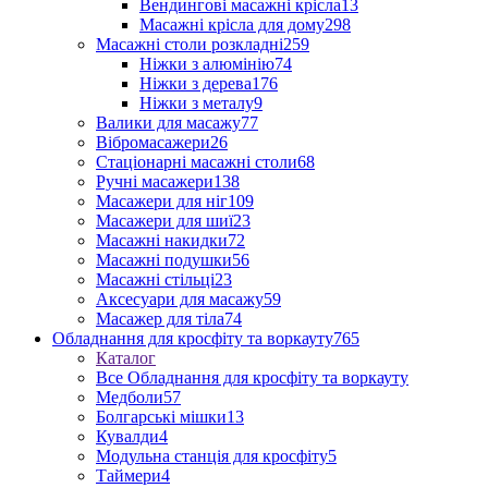
Вендингові масажні крісла
13
Масажні крісла для дому
298
Масажні столи розкладні
259
Ніжки з алюмінію
74
Ніжки з дерева
176
Ніжки з металу
9
Валики для масажу
77
Вібромасажери
26
Стаціонарні масажні столи
68
Ручні масажери
138
Масажери для ніг
109
Масажери для шиї
23
Масажні накидки
72
Масажні подушки
56
Масажні стільці
23
Аксесуари для масажу
59
Масажер для тіла
74
Обладнання для кросфіту та воркауту
765
Каталог
Все Обладнання для кросфіту та воркауту
Медболи
57
Болгарські мішки
13
Кувалди
4
Модульна станція для кросфіту
5
Таймери
4