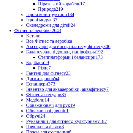
Піратський корабель
17
Природа
219
Ігрові конструктори
134
Ігрові модулі
37
Скеледроми для дітей
24
Фітнес та аеробіка
2643
Каталог
Все Фітнес та аеробіка
Аксесуари для йоги, пілатесу, фітнесу
306
Балансувальні дошки, напівсферы
192
Степплатформи і балансири
173
Бодібари
59
Різне
7
Гантелі для фітнесу
23
Диски здоров'я
4
Еспандери
373
Інвентар для аквааеробіки, аквафітнесу
7
Фітнес аксесуари
85
Медболи
14
Обважнювачі для рук
19
Обважювачі для ніг
1
Обручі
24
Рукавички для фітнесу, культуризму
187
Пляшки та фляги
8
Пояси для схуднення
6