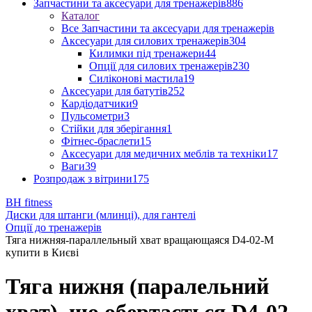
Запчастини та аксесуари для тренажерів
886
Каталог
Все Запчастини та аксесуари для тренажерів
Аксесуари для силових тренажерів
304
Килимки під тренажери
44
Опції для силових тренажерів
230
Силіконові мастила
19
Аксесуари для батутів
252
Кардіодатчики
9
Пульсометри
3
Стійки для зберігання
1
Фітнес-браслети
15
Аксесуари для медичних меблів та техніки
17
Ваги
39
Розпродаж з вітрини
175
BH fitness
Диски для штанги (млинці), для гантелі
Опції до тренажерів
Тяга нижняя-параллельный хват вращающаяся D4-02-M
купити в Києві
Тяга нижня (паралельний