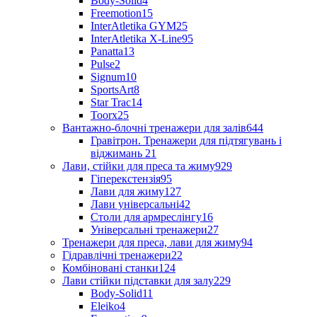
Body-Solid
4
Freemotion
15
InterAtletika GYM
25
InterAtletika X-Line
95
Panatta
13
Pulse
2
Signum
10
SportsArt
8
Star Trac
14
Toorx
25
Вантажно-блочні тренажери для залів
644
Гравітрон. Тренажери для підтягувань і
віджимань
21
Лави, стійки для преса та жиму
929
Гіперекстензія
95
Лави для жиму
127
Лави універсальні
42
Столи для армреслінгу
16
Універсальні тренажери
27
Тренажери для преса, лави для жиму
94
Гідравлічні тренажери
22
Комбіновані станки
124
Лави стійки підставки для залу
229
Body-Solid
11
Eleiko
4