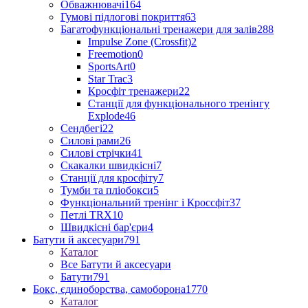
Обважнювачі
164
Гумові підлогові покриття
63
Багатофункціональні тренажери для залів
288
Impulse Zone (Crossfit)
2
Freemotion
0
SportsArt
0
Star Trac
3
Кросфіт тренажери
22
Станції для функціонального тренінгу
Explode
46
Сендбегі
22
Силові рами
26
Силові стрічки
41
Скакалки швидкісні
7
Станції для кросфіту
7
Тумби та пліобокси
5
Функціональний тренінг і Кроссфіт
37
Петлі TRX
10
Швидкісні бар'єри
4
Батути й аксесуари
791
Каталог
Все Батути й аксесуари
Батути
791
Бокс, єдиноборства, самоборона
1770
Каталог