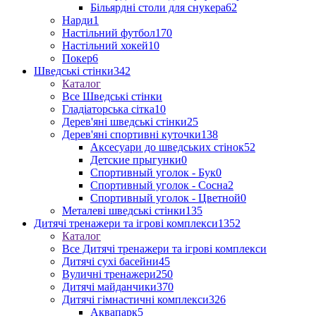
Більярдні столи для снукера
62
Нарди
1
Настільний футбол
170
Настільний хокей
10
Покер
6
Шведські стінки
342
Каталог
Все Шведські стінки
Гладіаторська сітка
10
Дерев'яні шведські стінки
25
Дерев'яні спортивні куточки
138
Аксесуари до шведських стінок
52
Детские прыгунки
0
Спортивный уголок - Бук
0
Спортивный уголок - Сосна
2
Спортивный уголок - Цветной
0
Металеві шведські стінки
135
Дитячі тренажери та ігрові комплекси
1352
Каталог
Все Дитячі тренажери та ігрові комплекси
Дитячі сухі басейни
45
Вуличні тренажери
250
Дитячі майданчики
370
Дитячі гімнастичні комплекси
326
Аквапарк
5