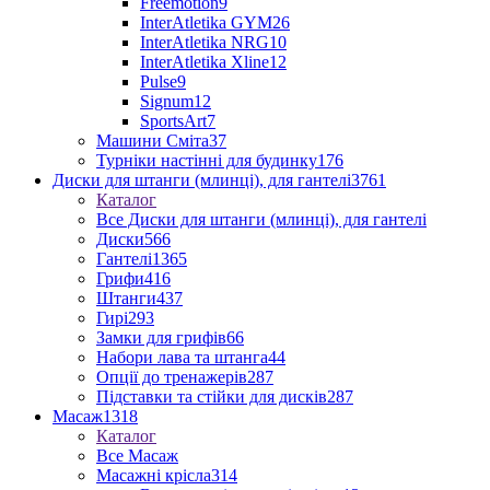
Freemotion
9
InterAtletika GYM
26
InterAtletika NRG
10
InterAtletika Xline
12
Pulse
9
Signum
12
SportsArt
7
Машини Сміта
37
Турніки настінні для будинку
176
Диски для штанги (млинці), для гантелі
3761
Каталог
Все Диски для штанги (млинці), для гантелі
Диски
566
Гантелі
1365
Грифи
416
Штанги
437
Гирі
293
Замки для грифів
66
Набори лава та штанга
44
Опції до тренажерів
287
Підставки та стійки для дисків
287
Масаж
1318
Каталог
Все Масаж
Масажні крісла
314