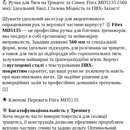
💪 Ручка для Тяги на Трицепс та Спину Fitex MD5135 (560
мм): Ідеальний Хват, Сталева Міцність та ПВХ-Захист!
Шукаєте ідеальний аксесуар для акцентованого
опрацювання рук та верхньої частини корпусу? 🥇
Fitex
MD5135
— це професійна ручка для блочних тренажерів,
яка поєднує в собі ергономіку та неймовірну
витривалість. Завдяки довжині
560 мм
та спеціальній
формі, вона ідеально підходить для розгинань на трицепс,
а також для тяги до підборіддя або горизонтальної тяги,
залучаючи найширші та трапецієподібні м'язи. Корпус
із
вуглецевої сталі
з текстурованим
ПВХ-
покриттям
гарантує, що ваші руки не зісковзнуть навіть
при максимальних вагах. Це надійне рішення для
комерційних залів та професійних домашніх тренувань.
🏋️‍♂️
🌟 Ключові Переваги Fitex MD5135
🎯
Багатофункціональність у Тренінгу
Хоча модель часто використовується для ізоляції
трицепса, її конструкція дозволяє ефективно проробляти
верхню частину спини та задню дельту. Оптимальний