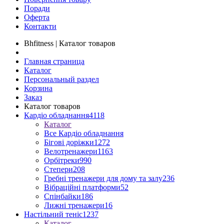
Поради
Оферта
Контакти
Bhfitness | Каталог товаров
Главная страница
Каталог
Персональный раздел
Корзина
Заказ
Каталог товаров
Кардіо обладнання
4118
Каталог
Все Кардіо обладнання
Бігові доріжки
1272
Велотренажери
1163
Орбітреки
990
Степери
208
Гребні тренажери для дому та залу
236
Вібраційні платформи
52
Спінбайки
186
Лижні тренажери
16
Настільний теніс
1237
Каталог