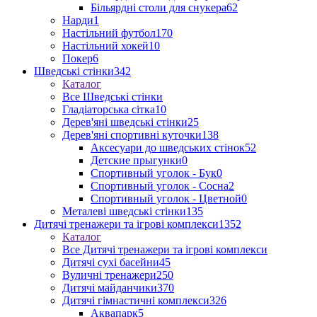
Більярдні столи для снукера
62
Нарди
1
Настільний футбол
170
Настільний хокей
10
Покер
6
Шведські стінки
342
Каталог
Все Шведські стінки
Гладіаторська сітка
10
Дерев'яні шведські стінки
25
Дерев'яні спортивні куточки
138
Аксесуари до шведських стінок
52
Детские прыгунки
0
Спортивный уголок - Бук
0
Спортивный уголок - Сосна
2
Спортивный уголок - Цветной
0
Металеві шведські стінки
135
Дитячі тренажери та ігрові комплекси
1352
Каталог
Все Дитячі тренажери та ігрові комплекси
Дитячі сухі басейни
45
Вуличні тренажери
250
Дитячі майданчики
370
Дитячі гімнастичні комплекси
326
Аквапарк
5