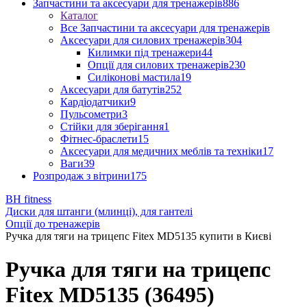
Запчастини та аксесуари для тренажерів
886
Каталог
Все Запчастини та аксесуари для тренажерів
Аксесуари для силових тренажерів
304
Килимки під тренажери
44
Опції для силових тренажерів
230
Силіконові мастила
19
Аксесуари для батутів
252
Кардіодатчики
9
Пульсометри
3
Стійки для зберігання
1
Фітнес-браслети
15
Аксесуари для медичних меблів та техніки
17
Ваги
39
Розпродаж з вітрини
175
BH fitness
Диски для штанги (млинці), для гантелі
Опції до тренажерів
Ручка для тяги на трицепс Fitex MD5135 купити в Києві
Ручка для тяги на трицепс
Fitex MD5135 (36495)