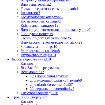
Апарати для мікродермабразії
5
Вакуумна терапія
2
Гальванотерапія та електропорація
1
Інгалятори
3
Косметологічні апарати
25
Косметологічні стільці
42
Крісла для педикюру
12
Лампи-лупи косметологічні та аксесуари
40
Очищувачі повітря
5
Засоби по догляду за шкірою
26
Перукарські та косметологічні візки
29
Зволожувачі повітря
10
Ультразвукові скрабери
8
Інфрачервона сауна
10
Засоби пересування
2219
Каталог
Все Засоби пересування
Веломобілі
312
Для дошкільної групи
45
Для молодшої шкільної групи
68
Для підлітків веломобілі
57
Універсальні веломобілі
143
Електровелосипеди
236
Ігрові види спорту
687
Каталог