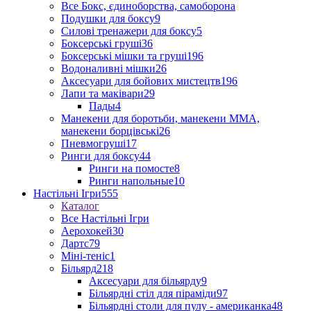
Все Бокс, єдиноборства, самоборона
Подушки для боксу
9
Силові тренажери для боксу
5
Боксерські груші
36
Боксерські мішки та груші
196
Водоналивні мішки
26
Аксесуари для бойових мистецтв
196
Лапи та маківари
29
Пады
4
Манекени для боротьби, манекени ММА,
манекени борцівські
26
Пневмогруші
17
Ринги для боксу
44
Ринги на помосте
8
Ринги напольные
10
Настільні Ігри
555
Каталог
Все Настільні Ігри
Аерохокей
30
Дартс
79
Міні-теніс
1
Більярд
218
Аксесуари для більярду
9
Більярдні стіл для піраміди
97
Більярдні столи для пулу - американка
48