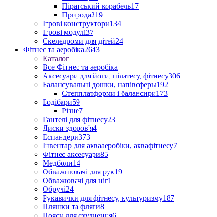
Піратський корабель
17
Природа
219
Ігрові конструктори
134
Ігрові модулі
37
Скеледроми для дітей
24
Фітнес та аеробіка
2643
Каталог
Все Фітнес та аеробіка
Аксесуари для йоги, пілатесу, фітнесу
306
Балансувальні дошки, напівсферы
192
Степплатформи і балансири
173
Бодібари
59
Різне
7
Гантелі для фітнесу
23
Диски здоров'я
4
Еспандери
373
Інвентар для аквааеробіки, аквафітнесу
7
Фітнес аксесуари
85
Медболи
14
Обважнювачі для рук
19
Обважювачі для ніг
1
Обручі
24
Рукавички для фітнесу, культуризму
187
Пляшки та фляги
8
Пояси для схуднення
6