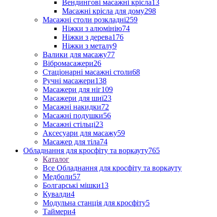
Вендингові масажні крісла
13
Масажні крісла для дому
298
Масажні столи розкладні
259
Ніжки з алюмінію
74
Ніжки з дерева
176
Ніжки з металу
9
Валики для масажу
77
Вібромасажери
26
Стаціонарні масажні столи
68
Ручні масажери
138
Масажери для ніг
109
Масажери для шиї
23
Масажні накидки
72
Масажні подушки
56
Масажні стільці
23
Аксесуари для масажу
59
Масажер для тіла
74
Обладнання для кросфіту та воркауту
765
Каталог
Все Обладнання для кросфіту та воркауту
Медболи
57
Болгарські мішки
13
Кувалди
4
Модульна станція для кросфіту
5
Таймери
4