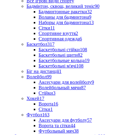
Все Ігрові види спорту
Бадмінтон, сквош, великий теніс
90
Бадминтонные ракетки
32
Воланы для бадминтона
9
Наборы для бадминтона
13
Сітки
11
Спортивне взуття
2
Спортивная одежда
6
Баскетбол
317
Баскетбольні стійки
108
Баскетбольні щити
82
Баскетбольные кольца
19
Баскетбольні м'ячі
108
Біг на дистанції
1
Волейбол
99
Аксесуари для волейболу
9
Волейбольный мячи
87
Стійки
3
Хокей
17
Ворота
16
Сітки
1
Футбол
163
Аксесуари для футболу
57
Ворота та сітки
44
Футбольный мяч
38