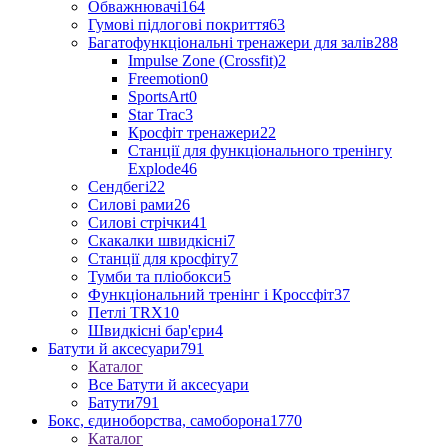
Обважнювачі
164
Гумові підлогові покриття
63
Багатофункціональні тренажери для залів
288
Impulse Zone (Crossfit)
2
Freemotion
0
SportsArt
0
Star Trac
3
Кросфіт тренажери
22
Станції для функціонального тренінгу
Explode
46
Сендбегі
22
Силові рами
26
Силові стрічки
41
Скакалки швидкісні
7
Станції для кросфіту
7
Тумби та пліобокси
5
Функціональний тренінг і Кроссфіт
37
Петлі TRX
10
Швидкісні бар'єри
4
Батути й аксесуари
791
Каталог
Все Батути й аксесуари
Батути
791
Бокс, єдиноборства, самоборона
1770
Каталог