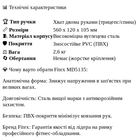
📊 Технічні характеристики
🏆
Тип ручки
Хват двома руками (трицепс/спина)
📏
Розміри
560 х 120 х 105 мм
🧵
Матеріал корпусу
Високоміцна вуглецева сталь
🛡️
Покриття
Зносостійке PVC (ПВХ)
2,6 кг
⚖️
Вага
🔄
Обертання
Немає (жорстке кріплення)
💎 Чому варто обрати Fitex MD5135:
Анатомічна форма: Знижує напруження в зап'ястях при
великих вагах.
Довговічність: Сталь вищої марки з антикорозійним
захистом.
Безпека: ПВХ-покриття мінімізує ковзання рук.
Бренд Fitex: Гарантія якості від лідера на ринку
професійного фітнес-обладнання.