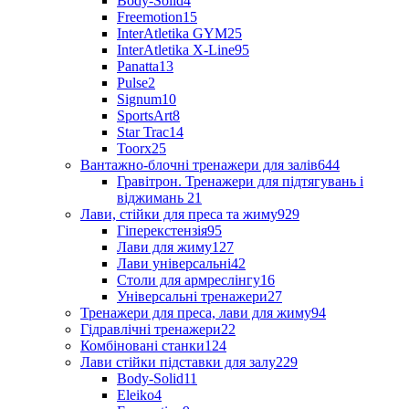
Body-Solid
4
Freemotion
15
InterAtletika GYM
25
InterAtletika X-Line
95
Panatta
13
Pulse
2
Signum
10
SportsArt
8
Star Trac
14
Toorx
25
Вантажно-блочні тренажери для залів
644
Гравітрон. Тренажери для підтягувань і
віджимань
21
Лави, стійки для преса та жиму
929
Гіперекстензія
95
Лави для жиму
127
Лави універсальні
42
Столи для армреслінгу
16
Універсальні тренажери
27
Тренажери для преса, лави для жиму
94
Гідравлічні тренажери
22
Комбіновані станки
124
Лави стійки підставки для залу
229
Body-Solid
11
Eleiko
4