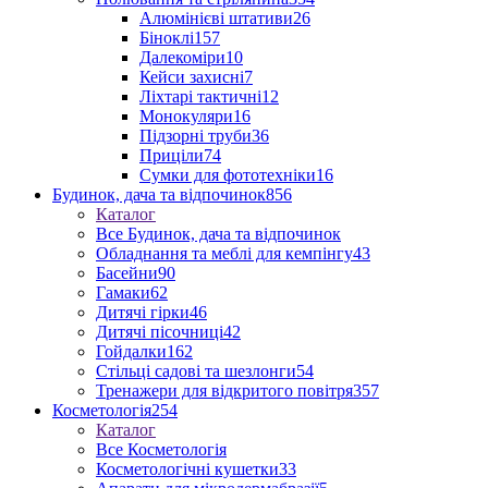
Алюмінієві штативи
26
Біноклі
157
Далекоміри
10
Кейси захисні
7
Ліхтарі тактичні
12
Монокуляри
16
Підзорні труби
36
Приціли
74
Сумки для фототехніки
16
Будинок, дача та відпочинок
856
Каталог
Все Будинок, дача та відпочинок
Обладнання та меблі для кемпінгу
43
Басейни
90
Гамаки
62
Дитячі гірки
46
Дитячі пісочниці
42
Гойдалки
162
Стільці садові та шезлонги
54
Тренажери для відкритого повітря
357
Косметологія
254
Каталог
Все Косметологія
Косметологічні кушетки
33