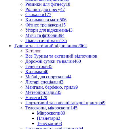
Резинки для фітнесу
18
Ролики для пресу
47
Скакалки
177
Килимки та мати
506
Фітнес тренажери
15
Упори для віджимань
43
М'ячі та фітболи
394
Гімнастичні мати
135
Туризм та активний відпочинок
2062
Каталог
Все Туризм та активний відпочинок
Дорожні сумки та валізи
460
Генератори
35
Килимки
40
Меблі для спортзалів
44
Ліхтарі спеціальні
2
Мангали, барбекю, гриль
9
Метеоприлади
235
Намети
129
Портативні та сонячні зарядні пристрої
9
Телескопи, мікроскопи
145
Мікроскопи
80
Планетарії
2
Телескопи
63
Полювання та стрілянина
354