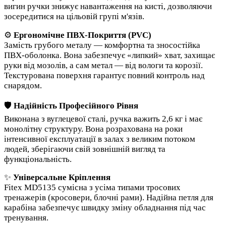
вигин ручки знижує навантаження на кисті, дозволяючи
зосередитися на цільовій групі м'язів.
⚙️
Ергономічне ПВХ-Покриття (PVC)
Замість грубого металу — комфортна та зносостійка
ПВХ-оболонка. Вона забезпечує «липкий» хват, захищає
руки від мозолів, а сам метал — від вологи та корозії.
Текстурована поверхня гарантує повний контроль над
снарядом.
🛡️
Надійність Професійного Рівня
Виконана з вуглецевої сталі, ручка важить 2,6 кг і має
монолітну структуру. Вона розрахована на роки
інтенсивної експлуатації в залах з великим потоком
людей, зберігаючи свій зовнішній вигляд та
функціональність.
✨
Універсальне Кріплення
Fitex MD5135 сумісна з усіма типами тросових
тренажерів (кросовери, блочні рами). Надійна петля для
карабіна забезпечує швидку зміну обладнання під час
тренування.