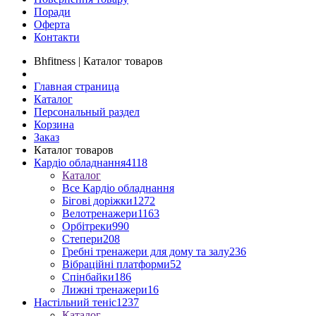
Поради
Оферта
Контакти
Bhfitness | Каталог товаров
Главная страница
Каталог
Персональный раздел
Корзина
Заказ
Каталог товаров
Кардіо обладнання
4118
Каталог
Все Кардіо обладнання
Бігові доріжки
1272
Велотренажери
1163
Орбітреки
990
Степери
208
Гребні тренажери для дому та залу
236
Вібраційні платформи
52
Спінбайки
186
Лижні тренажери
16
Настільний теніс
1237
Каталог