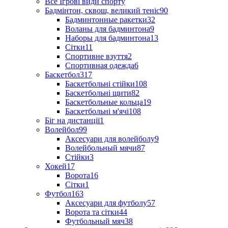
Все Ігрові види спорту
Бадмінтон, сквош, великий теніс
90
Бадминтонные ракетки
32
Воланы для бадминтона
9
Наборы для бадминтона
13
Сітки
11
Спортивне взуття
2
Спортивная одежда
6
Баскетбол
317
Баскетбольні стійки
108
Баскетбольні щити
82
Баскетбольные кольца
19
Баскетбольні м'ячі
108
Біг на дистанції
1
Волейбол
99
Аксесуари для волейболу
9
Волейбольный мячи
87
Стійки
3
Хокей
17
Ворота
16
Сітки
1
Футбол
163
Аксесуари для футболу
57
Ворота та сітки
44
Футбольный мяч
38