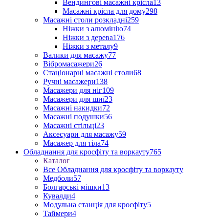
Вендингові масажні крісла
13
Масажні крісла для дому
298
Масажні столи розкладні
259
Ніжки з алюмінію
74
Ніжки з дерева
176
Ніжки з металу
9
Валики для масажу
77
Вібромасажери
26
Стаціонарні масажні столи
68
Ручні масажери
138
Масажери для ніг
109
Масажери для шиї
23
Масажні накидки
72
Масажні подушки
56
Масажні стільці
23
Аксесуари для масажу
59
Масажер для тіла
74
Обладнання для кросфіту та воркауту
765
Каталог
Все Обладнання для кросфіту та воркауту
Медболи
57
Болгарські мішки
13
Кувалди
4
Модульна станція для кросфіту
5
Таймери
4