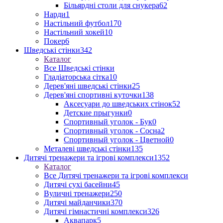
Більярдні столи для снукера
62
Нарди
1
Настільний футбол
170
Настільний хокей
10
Покер
6
Шведські стінки
342
Каталог
Все Шведські стінки
Гладіаторська сітка
10
Дерев'яні шведські стінки
25
Дерев'яні спортивні куточки
138
Аксесуари до шведських стінок
52
Детские прыгунки
0
Спортивный уголок - Бук
0
Спортивный уголок - Сосна
2
Спортивный уголок - Цветной
0
Металеві шведські стінки
135
Дитячі тренажери та ігрові комплекси
1352
Каталог
Все Дитячі тренажери та ігрові комплекси
Дитячі сухі басейни
45
Вуличні тренажери
250
Дитячі майданчики
370
Дитячі гімнастичні комплекси
326
Аквапарк
5