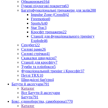
Обважнювачі
164
Гумові підлогові покриття
63
Багатофункціональні тренажери для залів
288
Impulse Zone (Crossfit)
2
Freemotion
0
SportsArt
0
Star Trac
3
Кросфіт тренажери
22
Станції для функціонального тренінгу
Explode
46
Сендбегі
22
Силові рами
26
Силові стрічки
41
Скакалки швидкісні
7
Станції для кросфіту
7
Тумби та пліобокси
5
Функціональний тренінг і Кроссфіт
37
Петлі TRX
10
Швидкісні бар'єри
4
Батути й аксесуари
791
Каталог
Все Батути й аксесуари
Батути
791
Бокс, єдиноборства, самоборона
1770
Каталог