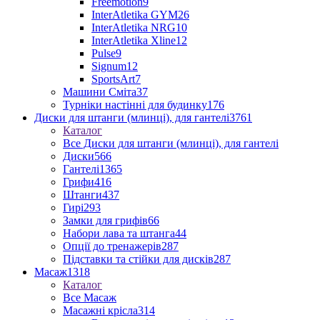
Freemotion
9
InterAtletika GYM
26
InterAtletika NRG
10
InterAtletika Xline
12
Pulse
9
Signum
12
SportsArt
7
Машини Сміта
37
Турніки настінні для будинку
176
Диски для штанги (млинці), для гантелі
3761
Каталог
Все Диски для штанги (млинці), для гантелі
Диски
566
Гантелі
1365
Грифи
416
Штанги
437
Гирі
293
Замки для грифів
66
Набори лава та штанга
44
Опції до тренажерів
287
Підставки та стійки для дисків
287
Масаж
1318
Каталог
Все Масаж
Масажні крісла
314