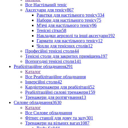
Все Настільний теніс
Аксесуари для тенісу
867
Ракетки для настільного тенісу
334
Набори для настільного тенісу
75
М'ячі для настільного тенісу
96
Тенісні сітки
58
Накладки аерозолі та інші аксесуари
192
Гармати для настільного тенісу
12
Чохли для тенісних столів
12
Професійні тенісні столи
44
Тенісні столи для закритих приміщень
197
Всепогодні тенісні столи
141
Реабілітаційне обладнання
291
Каталог
Все Реабілітаційне обладнання
Інверсійні столи
42
Кардіотренажери для реабілітації
52
Реабілітаційні силові тренажери
159
Тренажери для розтягування
13
Силове обладнання
3630
Каталог
Все Силове обладнання
Фітнес станції для дому та залу
301
Тренажери на вільних вагах
1087