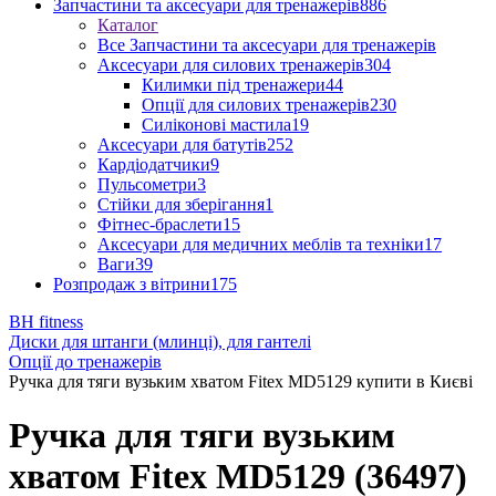
Запчастини та аксесуари для тренажерів
886
Каталог
Все Запчастини та аксесуари для тренажерів
Аксесуари для силових тренажерів
304
Килимки під тренажери
44
Опції для силових тренажерів
230
Силіконові мастила
19
Аксесуари для батутів
252
Кардіодатчики
9
Пульсометри
3
Стійки для зберігання
1
Фітнес-браслети
15
Аксесуари для медичних меблів та техніки
17
Ваги
39
Розпродаж з вітрини
175
BH fitness
Диски для штанги (млинці), для гантелі
Опції до тренажерів
Ручка для тяги вузьким хватом Fitex MD5129 купити в Києві
Ручка для тяги вузьким
хватом Fitex MD5129 (36497)