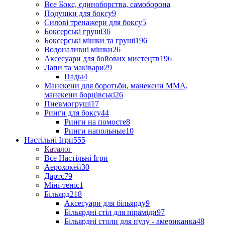
Все Бокс, єдиноборства, самоборона
Подушки для боксу
9
Силові тренажери для боксу
5
Боксерські груші
36
Боксерські мішки та груші
196
Водоналивні мішки
26
Аксесуари для бойових мистецтв
196
Лапи та маківари
29
Пады
4
Манекени для боротьби, манекени ММА,
манекени борцівські
26
Пневмогруші
17
Ринги для боксу
44
Ринги на помосте
8
Ринги напольные
10
Настільні Ігри
555
Каталог
Все Настільні Ігри
Аерохокей
30
Дартс
79
Міні-теніс
1
Більярд
218
Аксесуари для більярду
9
Більярдні стіл для піраміди
97
Більярдні столи для пулу - американка
48