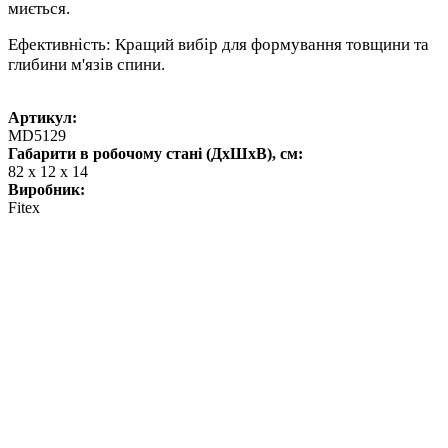
миється.
Ефективність: Кращий вибір для формування товщини та
глибини м'язів спини.
Артикул:
MD5129
Габарити в робочому стані (ДхШхВ), см:
82 х 12 х 14
Виробник:
Fitex