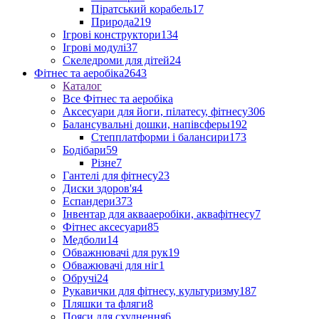
Піратський корабель
17
Природа
219
Ігрові конструктори
134
Ігрові модулі
37
Скеледроми для дітей
24
Фітнес та аеробіка
2643
Каталог
Все Фітнес та аеробіка
Аксесуари для йоги, пілатесу, фітнесу
306
Балансувальні дошки, напівсферы
192
Степплатформи і балансири
173
Бодібари
59
Різне
7
Гантелі для фітнесу
23
Диски здоров'я
4
Еспандери
373
Інвентар для аквааеробіки, аквафітнесу
7
Фітнес аксесуари
85
Медболи
14
Обважнювачі для рук
19
Обважювачі для ніг
1
Обручі
24
Рукавички для фітнесу, культуризму
187
Пляшки та фляги
8
Пояси для схуднення
6