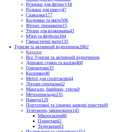
Резинки для фітнесу
18
Ролики для пресу
47
Скакалки
177
Килимки та мати
506
Фітнес тренажери
15
Упори для віджимань
43
М'ячі та фітболи
394
Гімнастичні мати
135
Туризм та активний відпочинок
2062
Каталог
Все Туризм та активний відпочинок
Дорожні сумки та валізи
460
Генератори
35
Килимки
40
Меблі для спортзалів
44
Ліхтарі спеціальні
2
Мангали, барбекю, гриль
9
Метеоприлади
235
Намети
129
Портативні та сонячні зарядні пристрої
9
Телескопи, мікроскопи
145
Мікроскопи
80
Планетарії
2
Телескопи
63
Полювання та стрілянина
354