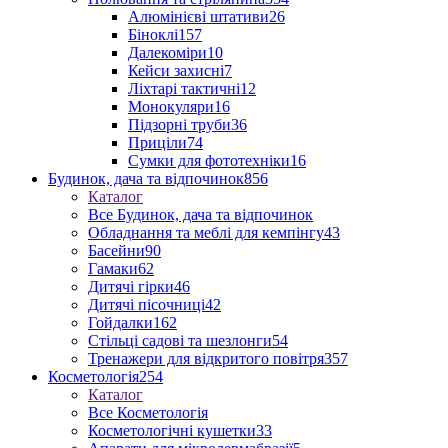
Алюмінієві штативи
26
Біноклі
157
Далекоміри
10
Кейси захисні
7
Ліхтарі тактичні
12
Монокуляри
16
Підзорні труби
36
Приціли
74
Сумки для фототехніки
16
Будинок, дача та відпочинок
856
Каталог
Все Будинок, дача та відпочинок
Обладнання та меблі для кемпінгу
43
Басейни
90
Гамаки
62
Дитячі гірки
46
Дитячі пісочниці
42
Гойдалки
162
Стільці садові та шезлонги
54
Тренажери для відкритого повітря
357
Косметологія
254
Каталог
Все Косметологія
Косметологічні кушетки
33