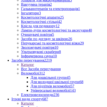
Апарати для мікродермабразії
5
Вакуумна терапія
2
Гальванотерапія та електропорація
1
Інгалятори
3
Косметологічні апарати
25
Косметологічні стільці
42
Крісла для педикюру
12
Лампи-лупи косметологічні та аксесуари
40
Очищувачі повітря
5
Засоби по догляду за шкірою
26
Перукарські та косметологічні візки
29
Зволожувачі повітря
10
Ультразвукові скрабери
8
Інфрачервона сауна
10
Засоби пересування
2219
Каталог
Все Засоби пересування
Веломобілі
312
Для дошкільної групи
45
Для молодшої шкільної групи
68
Для підлітків веломобілі
57
Універсальні веломобілі
143
Електровелосипеди
236
Ігрові види спорту
687
Каталог