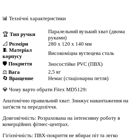
📊 Технічні характеристики
Паралельний вузький хват (двома
🏆
Тип ручки
руками)
📐
Розміри
280 х 120 х 140 мм
🧵
Матеріал
Високоміцна вуглецева сталь
корпусу
🛡️
Покриття
Зносостійке PVC (ПВХ)
2,5 кг
⚖️
Вага
🔄
Вращение
Немає (стаціонарна петля)
💎 Чому варто обрати Fitex MD5129:
Анатомічно правильний хват: Знижує навантаження на
зап'ястя та передпліччя.
Довговічність: Розрахована на інтенсивну роботу в
комерційних фітнес-центрах.
Гігієнічність: ПВХ-покриття не вбирає піт та легко