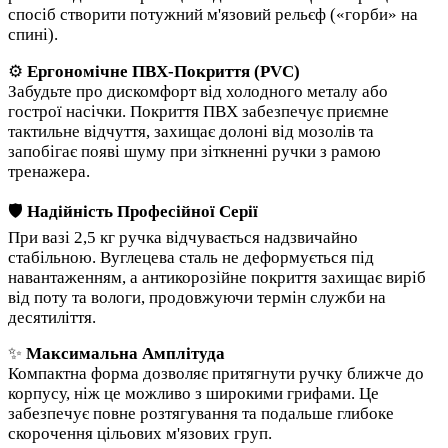
спосіб створити потужний м'язовий рельєф («горби» на
спині).
⚙️
Ергономічне ПВХ-Покриття (PVC)
Забудьте про дискомфорт від холодного металу або
гострої насічки. Покриття ПВХ забезпечує приємне
тактильне відчуття, захищає долоні від мозолів та
запобігає появі шуму при зіткненні ручки з рамою
тренажера.
🛡️
Надійність Професійної Серії
При вазі 2,5 кг ручка відчувається надзвичайно
стабільною. Вуглецева сталь не деформується під
навантаженням, а антикорозійне покриття захищає виріб
від поту та вологи, продовжуючи термін служби на
десятиліття.
✨
Максимальна Амплітуда
Компактна форма дозволяє притягнути ручку ближче до
корпусу, ніж це можливо з широкими грифами. Це
забезпечує повне розтягування та подальше глибоке
скорочення цільових м'язових груп.