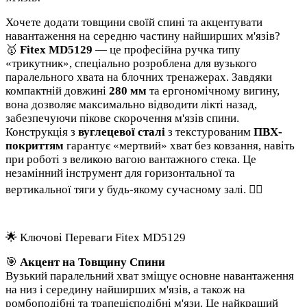
Хочете додати товщини своїй спині та акцентувати
навантаження на середню частину найширших м'язів?
🥇
Fitex MD5129
— це професійна ручка типу
«трикутник», спеціально розроблена для вузького
паралельного хвата на блочних тренажерах. Завдяки
компактній довжині
280 мм
та ергономічному вигину,
вона дозволяє максимально відводити лікті назад,
забезпечуючи пікове скорочення м'язів спини.
Конструкція з
вуглецевої сталі
з текстурованим
ПВХ-
покриттям
гарантує «мертвий» хват без ковзання, навіть
при роботі з великою вагою вантажного стека. Це
незамінний інструмент для горизонтальної та
вертикальної тяги у будь-якому сучасному залі. 🏋️‍♂️
🌟 Ключові Переваги Fitex MD5129
🎯
Акцент на Товщину Спини
Вузький паралельний хват зміщує основне навантаження
на низ і середину найширших м'язів, а також на
ромбоподібні та трапецієподібні м'язи. Це найкращий