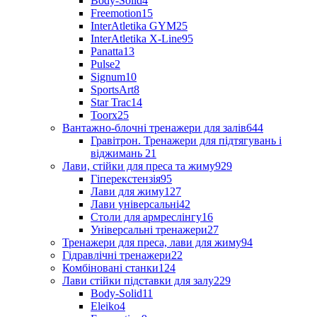
Body-Solid
4
Freemotion
15
InterAtletika GYM
25
InterAtletika X-Line
95
Panatta
13
Pulse
2
Signum
10
SportsArt
8
Star Trac
14
Toorx
25
Вантажно-блочні тренажери для залів
644
Гравітрон. Тренажери для підтягувань і
віджимань
21
Лави, стійки для преса та жиму
929
Гіперекстензія
95
Лави для жиму
127
Лави універсальні
42
Столи для армреслінгу
16
Універсальні тренажери
27
Тренажери для преса, лави для жиму
94
Гідравлічні тренажери
22
Комбіновані станки
124
Лави стійки підставки для залу
229
Body-Solid
11
Eleiko
4