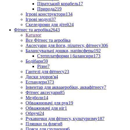
Піратський корабель
17
Природа
219
Ігрові конструктори
134
Ігрові модулі
37
Скеледроми для дітей
24
Фітнес та аеробіка
2643
Каталог
Все Фітнес та аеробіка
Аксесуари для йоги, пілатесу, фітнесу
306
Балансувальні дошки, напівсферы
192
Степплатформи і балансири
173
Бодібари
59
Різне
7
Гантелі для фітнесу
23
Диски здоров'я
4
Еспандери
373
Інвентар для аквааеробіки, аквафітнесу
7
Фітнес аксесуари
85
Медболи
14
Обважнювачі для рук
19
Обважювачі для ніг
1
Обручі
24
Рукавички для фітнесу, культуризму
187
Пляшки та фляги
8
Пояси для схуднення
6