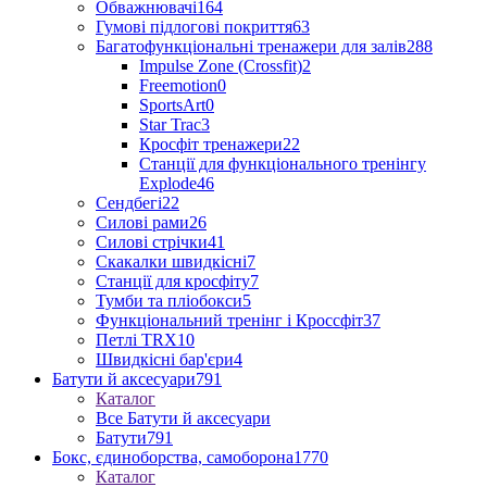
Обважнювачі
164
Гумові підлогові покриття
63
Багатофункціональні тренажери для залів
288
Impulse Zone (Crossfit)
2
Freemotion
0
SportsArt
0
Star Trac
3
Кросфіт тренажери
22
Станції для функціонального тренінгу
Explode
46
Сендбегі
22
Силові рами
26
Силові стрічки
41
Скакалки швидкісні
7
Станції для кросфіту
7
Тумби та пліобокси
5
Функціональний тренінг і Кроссфіт
37
Петлі TRX
10
Швидкісні бар'єри
4
Батути й аксесуари
791
Каталог
Все Батути й аксесуари
Батути
791
Бокс, єдиноборства, самоборона
1770
Каталог