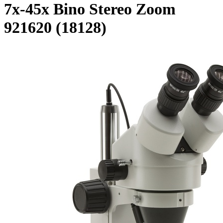
7x-45x Bino Stereo Zoom
921620 (18128)