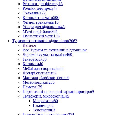
Резинки для фітнесу
18
Ролики для пресу
47
Скакалки
177
Килимки та мати
506
Фітнес тренажери
15
Упори для віджимань
43
М'ячі та фітболи
394
Гімнастичні мати
135
Туризм та активний відпочинок
2062
Каталог
Все Туризм та активний відпочинок
Дорожні сумки та валізи
460
Генератори
35
Килимки
40
Меблі для спортзалів
44
Ліхтарі спеціальні
2
Мангали, барбекю, гриль
9
Метеоприлади
235
Намети
129
Портативні та сонячні зарядні пристрої
9
Телескопи, мікроскопи
145
Мікроскопи
80
Планетарії
2
Телескопи
63
Полювання та стрілянина
354