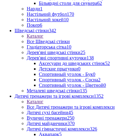
Більярдні столи для снукера
62
Нарди
1
Настільний футбол
170
Настільний хокей
10
Покер
6
Шведські стінки
342
Каталог
Все Шведські стінки
Гладіаторська сітка
10
Дерев'яні шведські стінки
25
Дерев'яні спортивні куточки
138
Аксесуари до шведських стінок
52
Детские прыгунки
0
Спортивный уголок - Бук
0
Спортивный уголок - Сосна
2
Спортивный уголок - Цветной
0
Металеві шведські стінки
135
Дитячі тренажери та ігрові комплекси
1352
Каталог
Все Дитячі тренажери та ігрові комплекси
Дитячі сухі басейни
45
Вуличні тренажери
250
Дитячі майданчики
370
Дитячі гімнастичні комплекси
326
Аквапарк
5