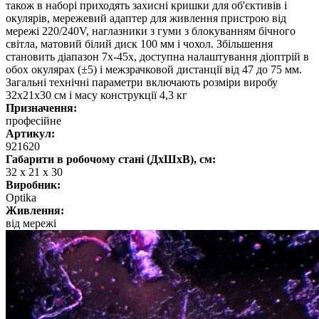
також в наборі приходять захисні кришки для об'єктивів і
окулярів, мережевий адаптер для живлення пристрою від
мережі 220/240V, наглазники з гуми з блокуванням бічного
світла, матовий білий диск 100 мм і чохол. Збільшення
становить діапазон 7х-45х, доступна налаштування діоптрій в
обох окулярах (±5) і межзрачковой дистанції від 47 до 75 мм.
Загальні технічні параметри включають розміри виробу
32х21х30 см і масу конструкції 4,3 кг
Призначення:
професійне
Артикул:
921620
Габарити в робочому стані (ДхШхВ), см:
32 х 21 х 30
Виробник:
Optika
Живлення:
від мережі