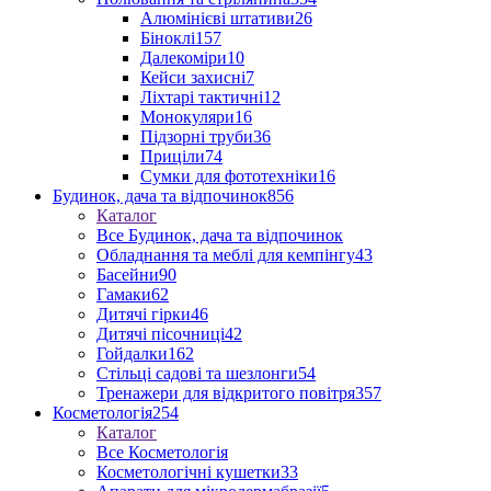
Алюмінієві штативи
26
Біноклі
157
Далекоміри
10
Кейси захисні
7
Ліхтарі тактичні
12
Монокуляри
16
Підзорні труби
36
Приціли
74
Сумки для фототехніки
16
Будинок, дача та відпочинок
856
Каталог
Все Будинок, дача та відпочинок
Обладнання та меблі для кемпінгу
43
Басейни
90
Гамаки
62
Дитячі гірки
46
Дитячі пісочниці
42
Гойдалки
162
Стільці садові та шезлонги
54
Тренажери для відкритого повітря
357
Косметологія
254
Каталог
Все Косметологія
Косметологічні кушетки
33