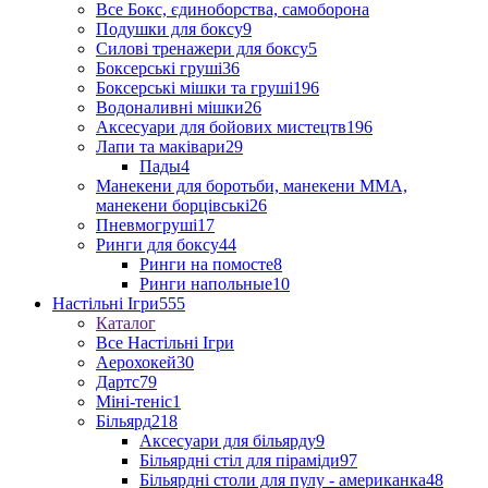
Все Бокс, єдиноборства, самоборона
Подушки для боксу
9
Силові тренажери для боксу
5
Боксерські груші
36
Боксерські мішки та груші
196
Водоналивні мішки
26
Аксесуари для бойових мистецтв
196
Лапи та маківари
29
Пады
4
Манекени для боротьби, манекени ММА,
манекени борцівські
26
Пневмогруші
17
Ринги для боксу
44
Ринги на помосте
8
Ринги напольные
10
Настільні Ігри
555
Каталог
Все Настільні Ігри
Аерохокей
30
Дартс
79
Міні-теніс
1
Більярд
218
Аксесуари для більярду
9
Більярдні стіл для піраміди
97
Більярдні столи для пулу - американка
48