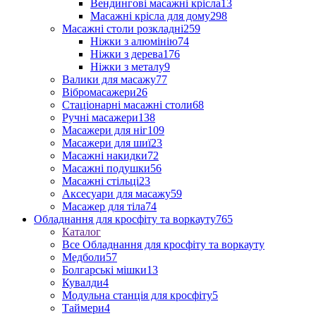
Вендингові масажні крісла
13
Масажні крісла для дому
298
Масажні столи розкладні
259
Ніжки з алюмінію
74
Ніжки з дерева
176
Ніжки з металу
9
Валики для масажу
77
Вібромасажери
26
Стаціонарні масажні столи
68
Ручні масажери
138
Масажери для ніг
109
Масажери для шиї
23
Масажні накидки
72
Масажні подушки
56
Масажні стільці
23
Аксесуари для масажу
59
Масажер для тіла
74
Обладнання для кросфіту та воркауту
765
Каталог
Все Обладнання для кросфіту та воркауту
Медболи
57
Болгарські мішки
13
Кувалди
4
Модульна станція для кросфіту
5
Таймери
4