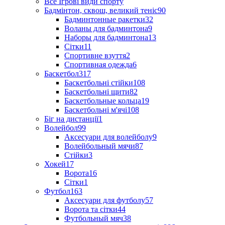
Все Ігрові види спорту
Бадмінтон, сквош, великий теніс
90
Бадминтонные ракетки
32
Воланы для бадминтона
9
Наборы для бадминтона
13
Сітки
11
Спортивне взуття
2
Спортивная одежда
6
Баскетбол
317
Баскетбольні стійки
108
Баскетбольні щити
82
Баскетбольные кольца
19
Баскетбольні м'ячі
108
Біг на дистанції
1
Волейбол
99
Аксесуари для волейболу
9
Волейбольный мячи
87
Стійки
3
Хокей
17
Ворота
16
Сітки
1
Футбол
163
Аксесуари для футболу
57
Ворота та сітки
44
Футбольный мяч
38