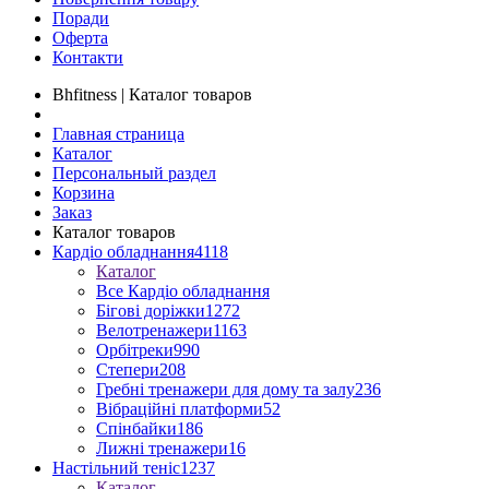
Поради
Оферта
Контакти
Bhfitness | Каталог товаров
Главная страница
Каталог
Персональный раздел
Корзина
Заказ
Каталог товаров
Кардіо обладнання
4118
Каталог
Все Кардіо обладнання
Бігові доріжки
1272
Велотренажери
1163
Орбітреки
990
Степери
208
Гребні тренажери для дому та залу
236
Вібраційні платформи
52
Спінбайки
186
Лижні тренажери
16
Настільний теніс
1237
Каталог