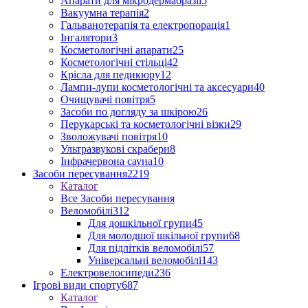
Апарати для мікродермабразії
5
Вакуумна терапія
2
Гальванотерапія та електропорація
1
Інгалятори
3
Косметологічні апарати
25
Косметологічні стільці
42
Крісла для педикюру
12
Лампи-лупи косметологічні та аксесуари
40
Очищувачі повітря
5
Засоби по догляду за шкірою
26
Перукарські та косметологічні візки
29
Зволожувачі повітря
10
Ультразвукові скрабери
8
Інфрачервона сауна
10
Засоби пересування
2219
Каталог
Все Засоби пересування
Веломобілі
312
Для дошкільної групи
45
Для молодшої шкільної групи
68
Для підлітків веломобілі
57
Універсальні веломобілі
143
Електровелосипеди
236
Ігрові види спорту
687
Каталог