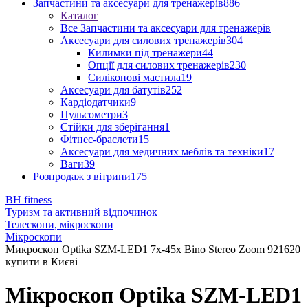
Запчастини та аксесуари для тренажерів
886
Каталог
Все Запчастини та аксесуари для тренажерів
Аксесуари для силових тренажерів
304
Килимки під тренажери
44
Опції для силових тренажерів
230
Силіконові мастила
19
Аксесуари для батутів
252
Кардіодатчики
9
Пульсометри
3
Стійки для зберігання
1
Фітнес-браслети
15
Аксесуари для медичних меблів та техніки
17
Ваги
39
Розпродаж з вітрини
175
BH fitness
Туризм та активний відпочинок
Телескопи, мікроскопи
Мікроскопи
Микроскоп Optika SZM-LED1 7x-45x Bino Stereo Zoom 921620
купити в Києві
Мікроскоп Optika SZM-LED1