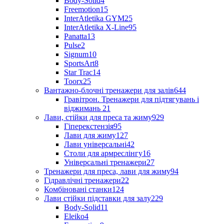
Body-Solid
4
Freemotion
15
InterAtletika GYM
25
InterAtletika X-Line
95
Panatta
13
Pulse
2
Signum
10
SportsArt
8
Star Trac
14
Toorx
25
Вантажно-блочні тренажери для залів
644
Гравітрон. Тренажери для підтягувань і
віджимань
21
Лави, стійки для преса та жиму
929
Гіперекстензія
95
Лави для жиму
127
Лави універсальні
42
Столи для армреслінгу
16
Універсальні тренажери
27
Тренажери для преса, лави для жиму
94
Гідравлічні тренажери
22
Комбіновані станки
124
Лави стійки підставки для залу
229
Body-Solid
11
Eleiko
4