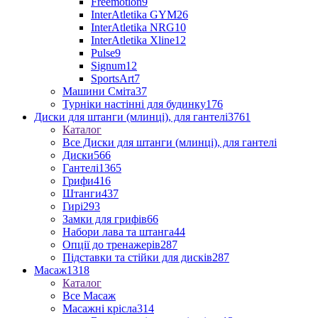
Freemotion
9
InterAtletika GYM
26
InterAtletika NRG
10
InterAtletika Xline
12
Pulse
9
Signum
12
SportsArt
7
Машини Сміта
37
Турніки настінні для будинку
176
Диски для штанги (млинці), для гантелі
3761
Каталог
Все Диски для штанги (млинці), для гантелі
Диски
566
Гантелі
1365
Грифи
416
Штанги
437
Гирі
293
Замки для грифів
66
Набори лава та штанга
44
Опції до тренажерів
287
Підставки та стійки для дисків
287
Масаж
1318
Каталог
Все Масаж
Масажні крісла
314