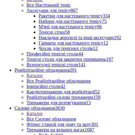
Все Настільний теніс
Аксесуари для тенісу
867
Ракетки для настільного тенісу
334
Набори для настільного тенісу
75
М'ячі для настільного тенісу
96
Тенісні сітки
58
Накладки аерозолі та інші аксесуари
192
Гармати для настільного тенісу
12
Чохли для тенісних столів
12
Професійні тенісні столи
44
Тенісні столи для закритих приміщень
197
Всепогодні тенісні столи
141
Реабілітаційне обладнання
291
Каталог
Все Реабілітаційне обладнання
Інверсійні столи
42
Кардіотренажери для реабілітації
52
Реабілітаційні силові тренажери
159
Тренажери для розтягування
13
Силове обладнання
3630
Каталог
Все Силове обладнання
Фітнес станції для дому та залу
301
Тренажери на вільних вагах
1087