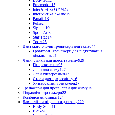
Body-Solid
4
Freemotion
15
InterAtletika GYM
25
InterAtletika X-Line
95
Panatta
13
Pulse
2
Signum
10
SportsArt
8
Star Trac
14
Toorx
25
Вантажно-блочні тренажери для залів
644
Гравітрон. Тренажери для підтягувань і
віджимань
21
Лави, стійки для преса та жиму
929
Гіперекстензія
95
Лави для жиму
127
Лави універсальні
42
Столи для армреслінгу
16
Універсальні тренажери
27
Тренажери для преса, лави для жиму
94
Гідравлічні тренажери
22
Комбіновані станки
124
Лави стійки підставки для залу
229
Body-Solid
11
Eleiko
4