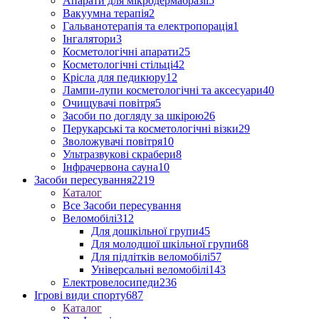
Апарати для мікродермабразії
5
Вакуумна терапія
2
Гальванотерапія та електропорація
1
Інгалятори
3
Косметологічні апарати
25
Косметологічні стільці
42
Крісла для педикюру
12
Лампи-лупи косметологічні та аксесуари
40
Очищувачі повітря
5
Засоби по догляду за шкірою
26
Перукарські та косметологічні візки
29
Зволожувачі повітря
10
Ультразвукові скрабери
8
Інфрачервона сауна
10
Засоби пересування
2219
Каталог
Все Засоби пересування
Веломобілі
312
Для дошкільної групи
45
Для молодшої шкільної групи
68
Для підлітків веломобілі
57
Універсальні веломобілі
143
Електровелосипеди
236
Ігрові види спорту
687
Каталог