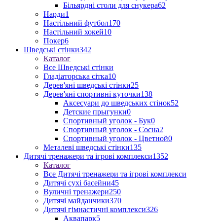
Більярдні столи для снукера
62
Нарди
1
Настільний футбол
170
Настільний хокей
10
Покер
6
Шведські стінки
342
Каталог
Все Шведські стінки
Гладіаторська сітка
10
Дерев'яні шведські стінки
25
Дерев'яні спортивні куточки
138
Аксесуари до шведських стінок
52
Детские прыгунки
0
Спортивный уголок - Бук
0
Спортивный уголок - Сосна
2
Спортивный уголок - Цветной
0
Металеві шведські стінки
135
Дитячі тренажери та ігрові комплекси
1352
Каталог
Все Дитячі тренажери та ігрові комплекси
Дитячі сухі басейни
45
Вуличні тренажери
250
Дитячі майданчики
370
Дитячі гімнастичні комплекси
326
Аквапарк
5