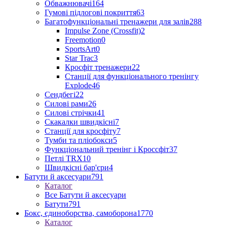
Обважнювачі
164
Гумові підлогові покриття
63
Багатофункціональні тренажери для залів
288
Impulse Zone (Crossfit)
2
Freemotion
0
SportsArt
0
Star Trac
3
Кросфіт тренажери
22
Станції для функціонального тренінгу
Explode
46
Сендбегі
22
Силові рами
26
Силові стрічки
41
Скакалки швидкісні
7
Станції для кросфіту
7
Тумби та пліобокси
5
Функціональний тренінг і Кроссфіт
37
Петлі TRX
10
Швидкісні бар'єри
4
Батути й аксесуари
791
Каталог
Все Батути й аксесуари
Батути
791
Бокс, єдиноборства, самоборона
1770
Каталог