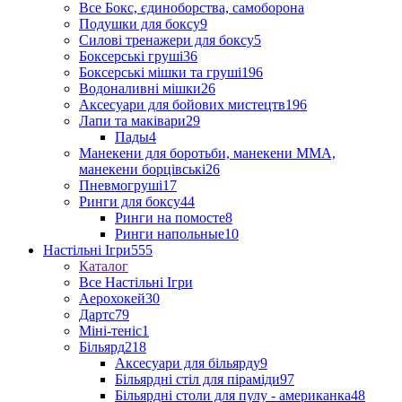
Все Бокс, єдиноборства, самоборона
Подушки для боксу
9
Силові тренажери для боксу
5
Боксерські груші
36
Боксерські мішки та груші
196
Водоналивні мішки
26
Аксесуари для бойових мистецтв
196
Лапи та маківари
29
Пады
4
Манекени для боротьби, манекени ММА,
манекени борцівські
26
Пневмогруші
17
Ринги для боксу
44
Ринги на помосте
8
Ринги напольные
10
Настільні Ігри
555
Каталог
Все Настільні Ігри
Аерохокей
30
Дартс
79
Міні-теніс
1
Більярд
218
Аксесуари для більярду
9
Більярдні стіл для піраміди
97
Більярдні столи для пулу - американка
48