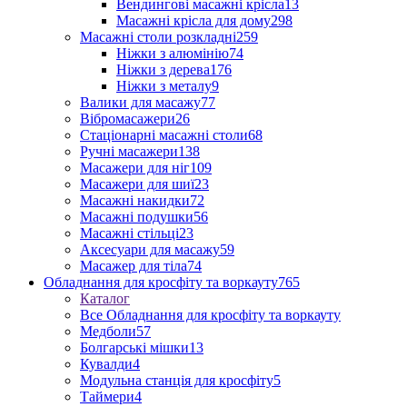
Вендингові масажні крісла
13
Масажні крісла для дому
298
Масажні столи розкладні
259
Ніжки з алюмінію
74
Ніжки з дерева
176
Ніжки з металу
9
Валики для масажу
77
Вібромасажери
26
Стаціонарні масажні столи
68
Ручні масажери
138
Масажери для ніг
109
Масажери для шиї
23
Масажні накидки
72
Масажні подушки
56
Масажні стільці
23
Аксесуари для масажу
59
Масажер для тіла
74
Обладнання для кросфіту та воркауту
765
Каталог
Все Обладнання для кросфіту та воркауту
Медболи
57
Болгарські мішки
13
Кувалди
4
Модульна станція для кросфіту
5
Таймери
4