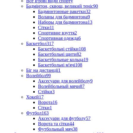
Все Ігрові види спорту
Бадмінтон, сквош, великий теніс
90
Бадминтонные ракетки
32
Воланы для бадминтона
9
Наборы для бадминтона
13
Сітки
11
Спортивне взуття
2
Спортивная одежда
6
Баскетбол
317
Баскетбольні стійки
108
Баскетбольні щити
82
Баскетбольные кольца
19
Баскетбольні м'ячі
108
Біг на дистанції
1
Волейбол
99
Аксесуари для волейболу
9
Волейбольный мячи
87
Стійки
3
Хокей
17
Ворота
16
Сітки
1
Футбол
163
Аксесуари для футболу
57
Ворота та сітки
44
Футбольный мяч
38