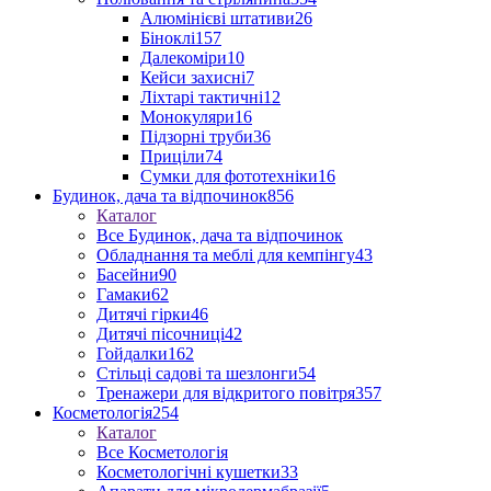
Алюмінієві штативи
26
Біноклі
157
Далекоміри
10
Кейси захисні
7
Ліхтарі тактичні
12
Монокуляри
16
Підзорні труби
36
Приціли
74
Сумки для фототехніки
16
Будинок, дача та відпочинок
856
Каталог
Все Будинок, дача та відпочинок
Обладнання та меблі для кемпінгу
43
Басейни
90
Гамаки
62
Дитячі гірки
46
Дитячі пісочниці
42
Гойдалки
162
Стільці садові та шезлонги
54
Тренажери для відкритого повітря
357
Косметологія
254
Каталог
Все Косметологія
Косметологічні кушетки
33