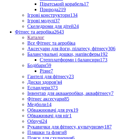
Піратський корабель
17
Природа
219
Ігрові конструктори
134
Ігрові модулі
37
Скеледроми для дітей
24
Фітнес та аеробіка
2643
Каталог
Все Фітнес та аеробіка
Аксесуари для йоги, пілатесу, фітнесу
306
Балансувальні дошки, напівсферы
192
Степплатформи і балансири
173
Бодібари
59
Різне
7
Гантелі для фітнесу
23
Диски здоров'я
4
Еспандери
373
Інвентар для аквааеробіки, аквафітнесу
7
Фітнес аксесуари
85
Медболи
14
Обважнювачі для рук
19
Обважювачі для ніг
1
Обручі
24
Рукавички для фітнесу, культуризму
187
Пляшки та фляги
8
Пояси для схуднення
6