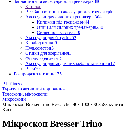
Запчастини та аксесуари для тренажерів
886
Каталог
Все Запчастини та аксесуари для тренажерів
Аксесуари для силових тренажерів
304
Килимки під тренажери
44
Опції для силових тренажерів
230
Силіконові мастила
19
Аксесуари для батутів
252
Кардіодатчики
9
Пульсометри
3
Стійки для зберігання
1
Фітнес-браслети
15
Аксесуари для медичних меблів та техніки
17
Ваги
39
Розпродаж з вітрини
175
BH fitness
Туризм та активний відпочинок
Телескопи, мікроскопи
Мікроскопи
Микроскоп Bresser Trino Researcher 40x-1000x 908583 купити в
Києві
Мікроскоп Bresser Trino