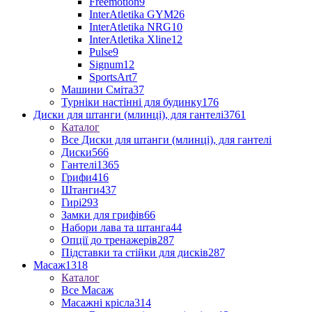
Freemotion
9
InterAtletika GYM
26
InterAtletika NRG
10
InterAtletika Xline
12
Pulse
9
Signum
12
SportsArt
7
Машини Сміта
37
Турніки настінні для будинку
176
Диски для штанги (млинці), для гантелі
3761
Каталог
Все Диски для штанги (млинці), для гантелі
Диски
566
Гантелі
1365
Грифи
416
Штанги
437
Гирі
293
Замки для грифів
66
Набори лава та штанга
44
Опції до тренажерів
287
Підставки та стійки для дисків
287
Масаж
1318
Каталог
Все Масаж
Масажні крісла
314