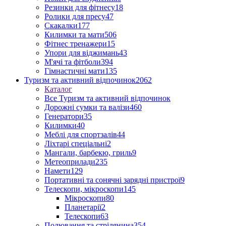
Резинки для фітнесу
18
Ролики для пресу
47
Скакалки
177
Килимки та мати
506
Фітнес тренажери
15
Упори для віджимань
43
М'ячі та фітболи
394
Гімнастичні мати
135
Туризм та активний відпочинок
2062
Каталог
Все Туризм та активний відпочинок
Дорожні сумки та валізи
460
Генератори
35
Килимки
40
Меблі для спортзалів
44
Ліхтарі спеціальні
2
Мангали, барбекю, гриль
9
Метеоприлади
235
Намети
129
Портативні та сонячні зарядні пристрої
9
Телескопи, мікроскопи
145
Мікроскопи
80
Планетарії
2
Телескопи
63
Полювання та стрілянина
354