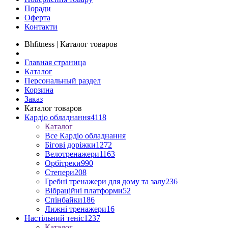
Поради
Оферта
Контакти
Bhfitness | Каталог товаров
Главная страница
Каталог
Персональный раздел
Корзина
Заказ
Каталог товаров
Кардіо обладнання
4118
Каталог
Все Кардіо обладнання
Бігові доріжки
1272
Велотренажери
1163
Орбітреки
990
Степери
208
Гребні тренажери для дому та залу
236
Вібраційні платформи
52
Спінбайки
186
Лижні тренажери
16
Настільний теніс
1237
Каталог