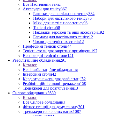
Все Настільний теніс
Аксесуари для тенісу
867
Ракетки для настільного тенісу
334
Набори для настільного тенісу
75
М'ячі для настільного тенісу
96
Тенісні сітки
58
Накладки аерозолі та інші аксесуари
192
Гармати для настільного тенісу
12
Чохли для тенісних столів
12
Професійні тенісні столи
44
Тенісні столи для закритих приміщень
197
Всепогодні тенісні столи
141
Реабілітаційне обладнання
291
Каталог
Все Реабілітаційне обладнання
Інверсійні столи
42
Кардіотренажери для реабілітації
52
Реабілітаційні силові тренажери
159
Тренажери для розтягування
13
Силове обладнання
3630
Каталог
Все Силове обладнання
Фітнес станції для дому та залу
301
Тренажери на вільних вагах
1087