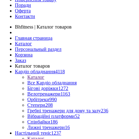
Поради
Оферта
Контакти
Bhfitness | Каталог товаров
Главная страница
Каталог
Персональный раздел
Корзина
Заказ
Каталог товаров
Кардіо обладнання
4118
Каталог
Все Кардіо обладнання
Бігові доріжки
1272
Велотренажери
1163
Орбітреки
990
Степери
208
Гребні тренажери для дому та залу
236
Вібраційні платформи
52
Спінбайки
186
Лижні тренажери
16
Настільний теніс
1237
Каталог