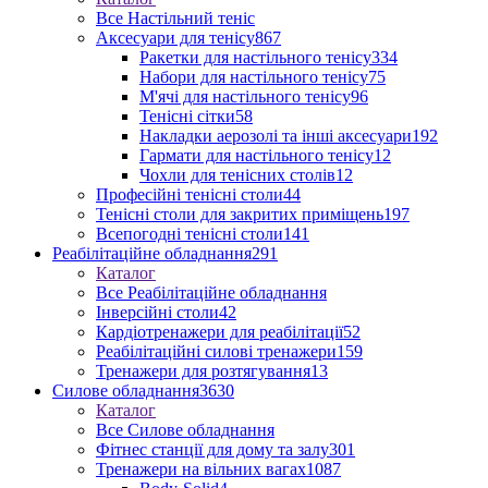
Все Настільний теніс
Аксесуари для тенісу
867
Ракетки для настільного тенісу
334
Набори для настільного тенісу
75
М'ячі для настільного тенісу
96
Тенісні сітки
58
Накладки аерозолі та інші аксесуари
192
Гармати для настільного тенісу
12
Чохли для тенісних столів
12
Професійні тенісні столи
44
Тенісні столи для закритих приміщень
197
Всепогодні тенісні столи
141
Реабілітаційне обладнання
291
Каталог
Все Реабілітаційне обладнання
Інверсійні столи
42
Кардіотренажери для реабілітації
52
Реабілітаційні силові тренажери
159
Тренажери для розтягування
13
Силове обладнання
3630
Каталог
Все Силове обладнання
Фітнес станції для дому та залу
301
Тренажери на вільних вагах
1087