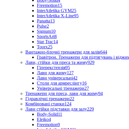
Body-Solid
4
Freemotion
15
InterAtletika GYM
25
InterAtletika X-Line
95
Panatta
13
Pulse
2
Signum
10
SportsArt
8
Star Trac
14
Toorx
25
Вантажно-блочні тренажери для залів
644
Гравітрон. Тренажери для підтягувань і відж
Лави, стійки для преса та жиму
929
Гіперекстензія
95
Лави для жиму
127
Лави універсальні
42
Столи для армреслінгу
16
Універсальні тренажери
27
Тренажери для преса, лави для жиму
94
Гідравлічні тренажери
22
Комбіновані станки
124
Лави стійки підставки для залу
229
Body-Solid
11
Eleiko
4
Freemotion
9