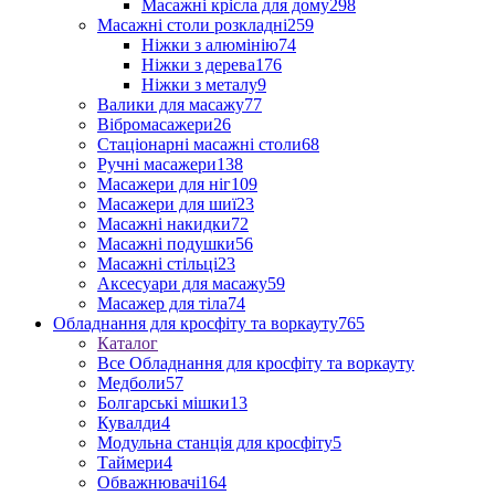
Масажні крісла для дому
298
Масажні столи розкладні
259
Ніжки з алюмінію
74
Ніжки з дерева
176
Ніжки з металу
9
Валики для масажу
77
Вібромасажери
26
Стаціонарні масажні столи
68
Ручні масажери
138
Масажери для ніг
109
Масажери для шиї
23
Масажні накидки
72
Масажні подушки
56
Масажні стільці
23
Аксесуари для масажу
59
Масажер для тіла
74
Обладнання для кросфіту та воркауту
765
Каталог
Все Обладнання для кросфіту та воркауту
Медболи
57
Болгарські мішки
13
Кувалди
4
Модульна станція для кросфіту
5
Таймери
4
Обважнювачі
164