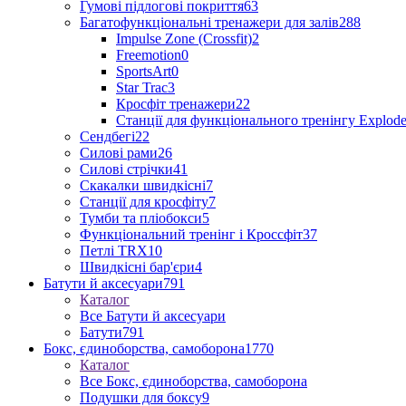
Гумові підлогові покриття
63
Багатофункціональні тренажери для залів
288
Impulse Zone (Crossfit)
2
Freemotion
0
SportsArt
0
Star Trac
3
Кросфіт тренажери
22
Станції для функціонального тренінгу Explod
Сендбегі
22
Силові рами
26
Силові стрічки
41
Скакалки швидкісні
7
Станції для кросфіту
7
Тумби та пліобокси
5
Функціональний тренінг і Кроссфіт
37
Петлі TRX
10
Швидкісні бар'єри
4
Батути й аксесуари
791
Каталог
Все Батути й аксесуари
Батути
791
Бокс, єдиноборства, самоборона
1770
Каталог
Все Бокс, єдиноборства, самоборона
Подушки для боксу
9