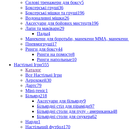
Силові тренажери для боксу
5
Боксерські груші
36
Боксерські мішки та груші
196
Водоналивні мішки
26
Аксесуари для бойових мистецтв
196
Лапи та маківари
29
Пады
4
Манекени для боротьби, манекени ММА, манекени 
Пневмогруші
17
Ринги для боксу
44
Ринги на помосте
8
Ринги напольные
10
Настільні Ігри
555
Каталог
Все Настільні Ігри
Аерохокей
30
Дартс
79
Міні-теніс
1
Більярд
218
Аксесуари для більярду
9
Більярдні стіл для піраміди
97
Більярдні столи для пулу - американка
48
Більярдні столи для снукера
62
Нарди
1
Настільний футбол
170