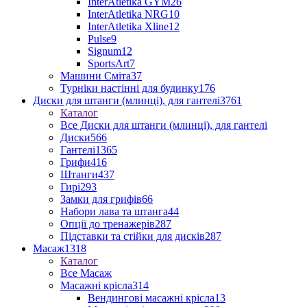
InterAtletika GYM
26
InterAtletika NRG
10
InterAtletika Xline
12
Pulse
9
Signum
12
SportsArt
7
Машини Сміта
37
Турніки настінні для будинку
176
Диски для штанги (млинці), для гантелі
3761
Каталог
Все Диски для штанги (млинці), для гантелі
Диски
566
Гантелі
1365
Грифи
416
Штанги
437
Гирі
293
Замки для грифів
66
Набори лава та штанга
44
Опції до тренажерів
287
Підставки та стійки для дисків
287
Масаж
1318
Каталог
Все Масаж
Масажні крісла
314
Вендингові масажні крісла
13