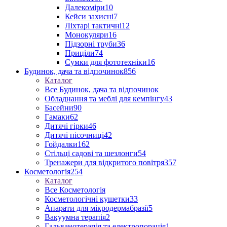
Далекоміри
10
Кейси захисні
7
Ліхтарі тактичні
12
Монокуляри
16
Підзорні труби
36
Приціли
74
Сумки для фототехніки
16
Будинок, дача та відпочинок
856
Каталог
Все Будинок, дача та відпочинок
Обладнання та меблі для кемпінгу
43
Басейни
90
Гамаки
62
Дитячі гірки
46
Дитячі пісочниці
42
Гойдалки
162
Стільці садові та шезлонги
54
Тренажери для відкритого повітря
357
Косметологія
254
Каталог
Все Косметологія
Косметологічні кушетки
33
Апарати для мікродермабразії
5
Вакуумна терапія
2
Гальванотерапія та електропорація
1