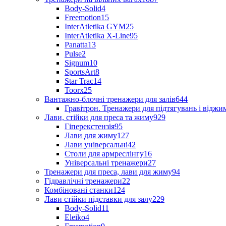
Body-Solid
4
Freemotion
15
InterAtletika GYM
25
InterAtletika X-Line
95
Panatta
13
Pulse
2
Signum
10
SportsArt
8
Star Trac
14
Toorx
25
Вантажно-блочні тренажери для залів
644
Гравітрон. Тренажери для підтягувань і відж
Лави, стійки для преса та жиму
929
Гіперекстензія
95
Лави для жиму
127
Лави універсальні
42
Столи для армреслінгу
16
Універсальні тренажери
27
Тренажери для преса, лави для жиму
94
Гідравлічні тренажери
22
Комбіновані станки
124
Лави стійки підставки для залу
229
Body-Solid
11
Eleiko
4