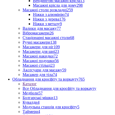
Вендингові масажні крісла
13
Масажні крісла для дому
298
Масажні столи розкладні
259
Ніжки з алюмінію
74
Ніжки з дерева
176
Ніжки з металу
9
Валики для масажу
77
Вібромасажери
26
Стаціонарні масажні столи
68
Ручні масажери
138
Масажери для ніг
109
Масажери для шиї
23
Масажні накидки
72
Масажні подушки
56
Масажні стільці
23
Аксесуари для масажу
59
Масажер для тіла
74
Обладнання для кросфіту та воркауту
765
Каталог
Все Обладнання для кросфіту та воркауту
Медболи
57
Болгарські мішки
13
Кувалди
4
Модульна станція для кросфіту
5
Таймери
4