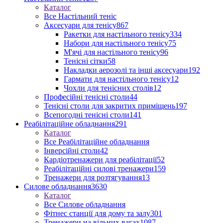
Каталог
Все Настільний теніс
Аксесуари для тенісу
867
Ракетки для настільного тенісу
334
Набори для настільного тенісу
75
М'ячі для настільного тенісу
96
Тенісні сітки
58
Накладки аерозолі та інші аксесуари
192
Гармати для настільного тенісу
12
Чохли для тенісних столів
12
Професійні тенісні столи
44
Тенісні столи для закритих приміщень
197
Всепогодні тенісні столи
141
Реабілітаційне обладнання
291
Каталог
Все Реабілітаційне обладнання
Інверсійні столи
42
Кардіотренажери для реабілітації
52
Реабілітаційні силові тренажери
159
Тренажери для розтягування
13
Силове обладнання
3630
Каталог
Все Силове обладнання
Фітнес станції для дому та залу
301
Тренажери на вільних вагах
1087