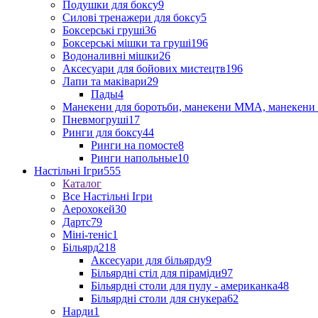
Подушки для боксу
9
Силові тренажери для боксу
5
Боксерські груші
36
Боксерські мішки та груші
196
Водоналивні мішки
26
Аксесуари для бойових мистецтв
196
Лапи та маківари
29
Пады
4
Манекени для боротьби, манекени ММА, манекени 
Пневмогруші
17
Ринги для боксу
44
Ринги на помосте
8
Ринги напольные
10
Настільні Ігри
555
Каталог
Все Настільні Ігри
Аерохокей
30
Дартс
79
Міні-теніс
1
Більярд
218
Аксесуари для більярду
9
Більярдні стіл для піраміди
97
Більярдні столи для пулу - американка
48
Більярдні столи для снукера
62
Нарди
1