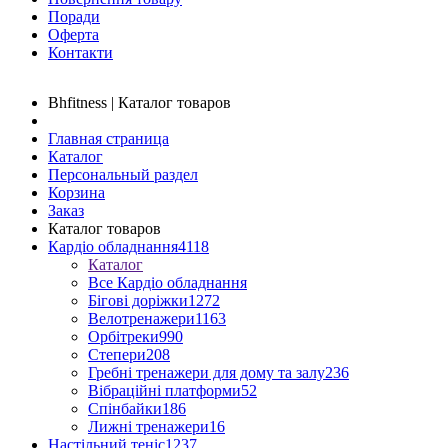
Поради
Оферта
Контакти
Bhfitness | Каталог товаров
Главная страница
Каталог
Персональный раздел
Корзина
Заказ
Каталог товаров
Кардіо обладнання
4118
Каталог
Все Кардіо обладнання
Бігові доріжки
1272
Велотренажери
1163
Орбітреки
990
Степери
208
Гребні тренажери для дому та залу
236
Вібраційні платформи
52
Спінбайки
186
Лижні тренажери
16
Настільний теніс
1237