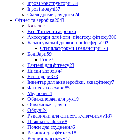
Ігрові конструктори
134
Ігрові модулі
37
Скеледроми для дітей
24
Фітнес та аеробіка
2643
Каталог
Все Фітнес та аеробіка
Аксесуари для йоги, пілатесу, фітнесу
306
Балансувальні дошки, напівсферы
192
Степплатформи і балансири
173
Бодібари
59
Різне
7
Гантелі для фітнесу
23
Диски здоров'я
4
Еспандери
373
Інвентар для аквааеробіки, аквафітнесу
7
Фітнес аксесуари
85
Медболи
14
Обважнювачі для рук
19
Обважювачі для ніг
1
Обручі
24
Рукавички для фітнесу, культуризму
187
Пляшки та фляги
8
Пояси для схуднення
6
Резинки для фітнесу
18
Ролики для пресу
47