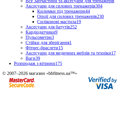
Все Запчастини та аксесуари для тренажерів
Аксесуари для силових тренажерів
304
Килимки під тренажери
44
Опції для силових тренажерів
230
Силіконові мастила
19
Аксесуари для батутів
252
Кардіодатчики
9
Пульсометри
3
Стійки для зберігання
1
Фітнес-браслети
15
Аксесуари для медичних меблів та техніки
17
Ваги
39
Розпродаж з вітрини
175
© 2007–2026 магазин «bhfitness.ua™»