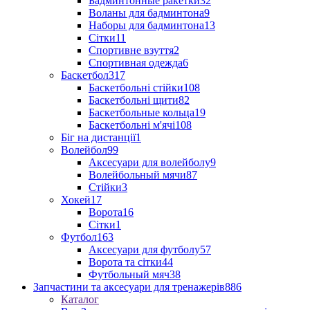
Бадминтонные ракетки
32
Воланы для бадминтона
9
Наборы для бадминтона
13
Сітки
11
Спортивне взуття
2
Спортивная одежда
6
Баскетбол
317
Баскетбольні стійки
108
Баскетбольні щити
82
Баскетбольные кольца
19
Баскетбольні м'ячі
108
Біг на дистанції
1
Волейбол
99
Аксесуари для волейболу
9
Волейбольный мячи
87
Стійки
3
Хокей
17
Ворота
16
Сітки
1
Футбол
163
Аксесуари для футболу
57
Ворота та сітки
44
Футбольный мяч
38
Запчастини та аксесуари для тренажерів
886
Каталог