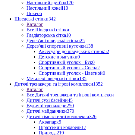
Настільний футбол
170
Настільний хокей
10
Покер
6
Шведські стінки
342
Каталог
Все Шведські стінки
Гладіаторська сітка
10
Дерев'яні шведські стінки
25
Дерев'яні спортивні куточки
138
Аксесуари до шведських стінок
52
Детские прыгунки
0
Спортивный уголок - Бук
0
Спортивный уголок - Сосна
2
Спортивный уголок - Цветной
0
Металеві шведські стінки
135
Дитячі тренажери та ігрові комплекси
1352
Каталог
Все Дитячі тренажери та ігрові комплекси
Дитячі сухі басейни
45
Вуличні тренажери
250
Дитячі майданчики
370
Дитячі гімнастичні комплекси
326
Аквапарк
5
Піратський корабель
17
Природа
219