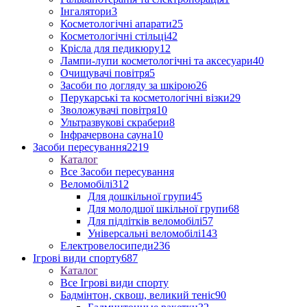
Інгалятори
3
Косметологічні апарати
25
Косметологічні стільці
42
Крісла для педикюру
12
Лампи-лупи косметологічні та аксесуари
40
Очищувачі повітря
5
Засоби по догляду за шкірою
26
Перукарські та косметологічні візки
29
Зволожувачі повітря
10
Ультразвукові скрабери
8
Інфрачервона сауна
10
Засоби пересування
2219
Каталог
Все Засоби пересування
Веломобілі
312
Для дошкільної групи
45
Для молодшої шкільної групи
68
Для підлітків веломобілі
57
Універсальні веломобілі
143
Електровелосипеди
236
Ігрові види спорту
687
Каталог
Все Ігрові види спорту
Бадмінтон, сквош, великий теніс
90