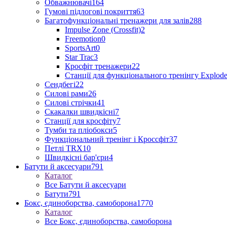
Обважнювачі
164
Гумові підлогові покриття
63
Багатофункціональні тренажери для залів
288
Impulse Zone (Crossfit)
2
Freemotion
0
SportsArt
0
Star Trac
3
Кросфіт тренажери
22
Станції для функціонального тренінгу Explod
Сендбегі
22
Силові рами
26
Силові стрічки
41
Скакалки швидкісні
7
Станції для кросфіту
7
Тумби та пліобокси
5
Функціональний тренінг і Кроссфіт
37
Петлі TRX
10
Швидкісні бар'єри
4
Батути й аксесуари
791
Каталог
Все Батути й аксесуари
Батути
791
Бокс, єдиноборства, самоборона
1770
Каталог
Все Бокс, єдиноборства, самоборона