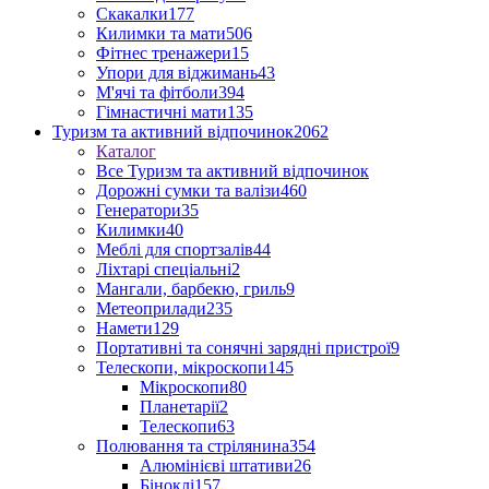
Скакалки
177
Килимки та мати
506
Фітнес тренажери
15
Упори для віджимань
43
М'ячі та фітболи
394
Гімнастичні мати
135
Туризм та активний відпочинок
2062
Каталог
Все Туризм та активний відпочинок
Дорожні сумки та валізи
460
Генератори
35
Килимки
40
Меблі для спортзалів
44
Ліхтарі спеціальні
2
Мангали, барбекю, гриль
9
Метеоприлади
235
Намети
129
Портативні та сонячні зарядні пристрої
9
Телескопи, мікроскопи
145
Мікроскопи
80
Планетарії
2
Телескопи
63
Полювання та стрілянина
354
Алюмінієві штативи
26
Біноклі
157