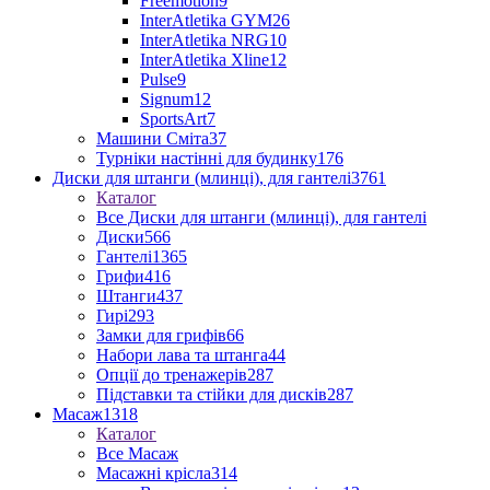
Freemotion
9
InterAtletika GYM
26
InterAtletika NRG
10
InterAtletika Xline
12
Pulse
9
Signum
12
SportsArt
7
Машини Сміта
37
Турніки настінні для будинку
176
Диски для штанги (млинці), для гантелі
3761
Каталог
Все Диски для штанги (млинці), для гантелі
Диски
566
Гантелі
1365
Грифи
416
Штанги
437
Гирі
293
Замки для грифів
66
Набори лава та штанга
44
Опції до тренажерів
287
Підставки та стійки для дисків
287
Масаж
1318
Каталог
Все Масаж
Масажні крісла
314