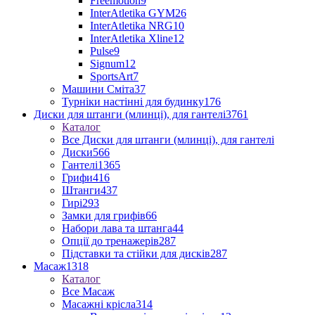
Freemotion
9
InterAtletika GYM
26
InterAtletika NRG
10
InterAtletika Xline
12
Pulse
9
Signum
12
SportsArt
7
Машини Сміта
37
Турніки настінні для будинку
176
Диски для штанги (млинці), для гантелі
3761
Каталог
Все Диски для штанги (млинці), для гантелі
Диски
566
Гантелі
1365
Грифи
416
Штанги
437
Гирі
293
Замки для грифів
66
Набори лава та штанга
44
Опції до тренажерів
287
Підставки та стійки для дисків
287
Масаж
1318
Каталог
Все Масаж
Масажні крісла
314