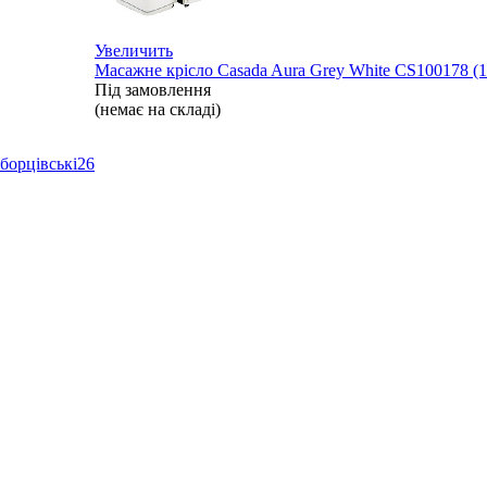
Увеличить
Масажне крісло Casada Aura Grey White CS100178 (
Під замовлення
(немає на складі)
борцівські
26