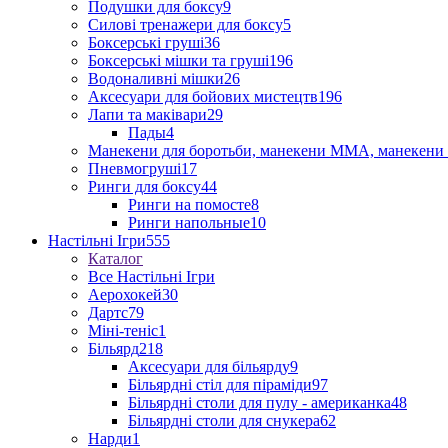
Подушки для боксу
9
Силові тренажери для боксу
5
Боксерські груші
36
Боксерські мішки та груші
196
Водоналивні мішки
26
Аксесуари для бойових мистецтв
196
Лапи та маківари
29
Пады
4
Манекени для боротьби, манекени ММА, манекени 
Пневмогруші
17
Ринги для боксу
44
Ринги на помосте
8
Ринги напольные
10
Настільні Ігри
555
Каталог
Все Настільні Ігри
Аерохокей
30
Дартс
79
Міні-теніс
1
Більярд
218
Аксесуари для більярду
9
Більярдні стіл для піраміди
97
Більярдні столи для пулу - американка
48
Більярдні столи для снукера
62
Нарди
1