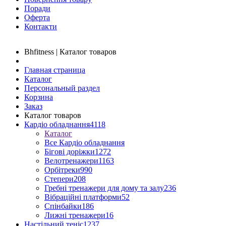
Поради
Оферта
Контакти
Bhfitness | Каталог товаров
Главная страница
Каталог
Персональный раздел
Корзина
Заказ
Каталог товаров
Кардіо обладнання
4118
Каталог
Все Кардіо обладнання
Бігові доріжки
1272
Велотренажери
1163
Орбітреки
990
Степери
208
Гребні тренажери для дому та залу
236
Вібраційні платформи
52
Спінбайки
186
Лижні тренажери
16
Настільний теніс
1237