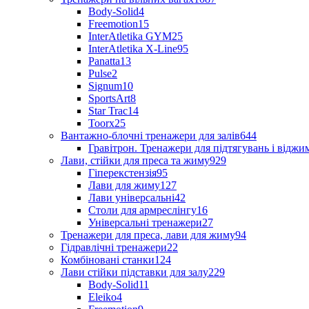
Body-Solid
4
Freemotion
15
InterAtletika GYM
25
InterAtletika X-Line
95
Panatta
13
Pulse
2
Signum
10
SportsArt
8
Star Trac
14
Toorx
25
Вантажно-блочні тренажери для залів
644
Гравітрон. Тренажери для підтягувань і відж
Лави, стійки для преса та жиму
929
Гіперекстензія
95
Лави для жиму
127
Лави універсальні
42
Столи для армреслінгу
16
Універсальні тренажери
27
Тренажери для преса, лави для жиму
94
Гідравлічні тренажери
22
Комбіновані станки
124
Лави стійки підставки для залу
229
Body-Solid
11
Eleiko
4