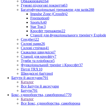
Обважнювачі
164
Гумові підлогові покриття
63
Багатофункціональні тренажери для залів
288
Impulse Zone (Crossfit)
2
Freemotion
0
SportsArt
0
Star Trac
3
Кросфіт тренажери
22
Станції для функціонального тренінгу Explod
Сендбегі
22
Силові рами
26
Силові стрічки
41
Скакалки швидкісні
7
Станції для кросфіту
7
Тумби та пліобокси
5
Функціональний тренінг і Кроссфіт
37
Петлі TRX
10
Швидкісні бар'єри
4
Батути й аксесуари
791
Каталог
Все Батути й аксесуари
Батути
791
Бокс, єдиноборства, самоборона
1770
Каталог
Все Бокс, єдиноборства, самоборона