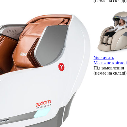
(немає на складі)
Увеличить
Масажне крісло i
Під замовлення
(немає на складі)