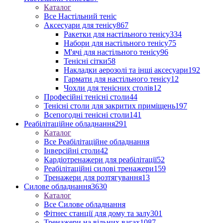
Каталог
Все Настільний теніс
Аксесуари для тенісу
867
Ракетки для настільного тенісу
334
Набори для настільного тенісу
75
М'ячі для настільного тенісу
96
Тенісні сітки
58
Накладки аерозолі та інші аксесуари
192
Гармати для настільного тенісу
12
Чохли для тенісних столів
12
Професійні тенісні столи
44
Тенісні столи для закритих приміщень
197
Всепогодні тенісні столи
141
Реабілітаційне обладнання
291
Каталог
Все Реабілітаційне обладнання
Інверсійні столи
42
Кардіотренажери для реабілітації
52
Реабілітаційні силові тренажери
159
Тренажери для розтягування
13
Силове обладнання
3630
Каталог
Все Силове обладнання
Фітнес станції для дому та залу
301
Тренажери на вільних вагах
1087