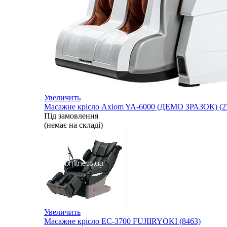
Увеличить
Масажне крісло Axiom YA-6000 (ДЕМО ЗРАЗОК) (2
Під замовлення
(немає на складі)
Увеличить
Масажне крісло EC-3700 FUJIIRYOKI (8463)