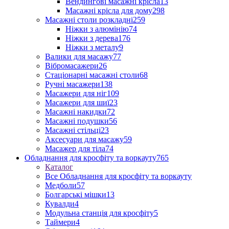
Вендингові масажні крісла
13
Масажні крісла для дому
298
Масажні столи розкладні
259
Ніжки з алюмінію
74
Ніжки з дерева
176
Ніжки з металу
9
Валики для масажу
77
Вібромасажери
26
Стаціонарні масажні столи
68
Ручні масажери
138
Масажери для ніг
109
Масажери для шиї
23
Масажні накидки
72
Масажні подушки
56
Масажні стільці
23
Аксесуари для масажу
59
Масажер для тіла
74
Обладнання для кросфіту та воркауту
765
Каталог
Все Обладнання для кросфіту та воркауту
Медболи
57
Болгарські мішки
13
Кувалди
4
Модульна станція для кросфіту
5
Таймери
4