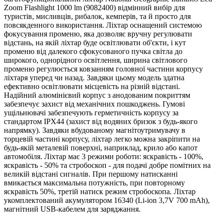
Zoom Flashlight 1000 lm (9082400) відмінний вибір для
туристів, мисливців, рибалок, кемперів, та й просто для
повсякденного використання. Ліхтар оснащений системою
фокусування променю, яка дозволяє вручну регулювати
відстань, на якій ліхтар буде освітлювати об'єкти, і кут
променю від далекого сфокусованого пучка світла до
широкого, однорідного освітлення, ширина світлового
променю регулюється ковзанням головної частини корпусу
ліхтаря уперед чи назад. Завдяки цьому модель здатна
ефективно освітлювати місцевість на різній відстані.
Надійний алюмінієвий корпус з анодованим покриттям
забезпечує захист від механічних пошкоджень. Гумові
ущільнювачі забезпечують герметичність корпусу за
стандартом IPX44 (захист від водяних бризок з будь-якого
напрямку). Завдяки вбудованому магнітоутримувачу в
торцевій частині корпусу, ліхтар легко можна закріпити на
будь-якій металевій поверхні, наприклад, крило або капот
автомобіля. Ліхтар має 3 режими роботи: яскравість - 100%,
яскравість - 50% та стробоскоп - для подачі добре помітних на
великій відстані сигналів. При першому натисканні
вмикається максимальна потужність, при повторному
яскравість 50%, третій натиск режим стробоскопа. Ліхтар
укомплектований акумулятором 16340 (Li-ion 3,7V 700 mAh),
магнітний USB-кабелем для заряджання.