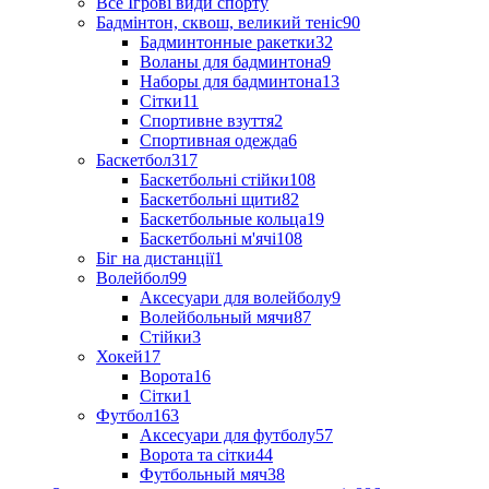
Все Ігрові види спорту
Бадмінтон, сквош, великий теніс
90
Бадминтонные ракетки
32
Воланы для бадминтона
9
Наборы для бадминтона
13
Сітки
11
Спортивне взуття
2
Спортивная одежда
6
Баскетбол
317
Баскетбольні стійки
108
Баскетбольні щити
82
Баскетбольные кольца
19
Баскетбольні м'ячі
108
Біг на дистанції
1
Волейбол
99
Аксесуари для волейболу
9
Волейбольный мячи
87
Стійки
3
Хокей
17
Ворота
16
Сітки
1
Футбол
163
Аксесуари для футболу
57
Ворота та сітки
44
Футбольный мяч
38