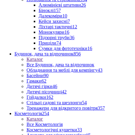
Алюмінієві штативи
26
Біноклі
157
Далекоміри
10
Кейси захисні
7
Ліхтарі тактичні
12
Монокуляри
16
Підзорні труби
36
Приціли
74
Сумки для фототехніки
16
Будинок, дача та відпочинок
856
Каталог
Все Будинок, дача та відпочинок
Обладнання та меблі для кемпінгу
43
Басейни
90
Гамаки
62
Дитячі гірки
46
Дитячі пісочниці
42
Гойдалки
162
Стільці садові та шезлонги
54
Тренажери для відкритого повітря
357
Косметологія
254
Каталог
Все Косметологія
Косметологічні кушетки
33