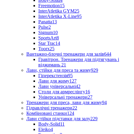
Body-Solid
4
Freemotion
15
InterAtletika GYM
25
InterAtletika X-Line
95
Panatta
13
Pulse
2
Signum
10
SportsArt
8
Star Trac
14
Toorx
25
Вантажно-блочні тренажери для залів
644
Гравітрон. Тренажери для підтягувань і
віджимань
21
Лави, стійки для преса та жиму
929
Гіперекстензія
95
Лави для жиму
127
Лави універсальні
42
Столи для армреслінгу
16
Універсальні тренажери
27
Тренажери для преса, лави для жиму
94
Гідравлічні тренажери
22
Комбіновані станки
124
Лави стійки підставки для залу
229
Body-Solid
11
Eleiko
4