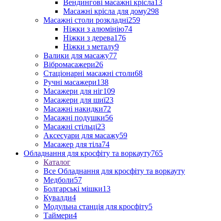
Вендингові масажні крісла
13
Масажні крісла для дому
298
Масажні столи розкладні
259
Ніжки з алюмінію
74
Ніжки з дерева
176
Ніжки з металу
9
Валики для масажу
77
Вібромасажери
26
Стаціонарні масажні столи
68
Ручні масажери
138
Масажери для ніг
109
Масажери для шиї
23
Масажні накидки
72
Масажні подушки
56
Масажні стільці
23
Аксесуари для масажу
59
Масажер для тіла
74
Обладнання для кросфіту та воркауту
765
Каталог
Все Обладнання для кросфіту та воркауту
Медболи
57
Болгарські мішки
13
Кувалди
4
Модульна станція для кросфіту
5
Таймери
4