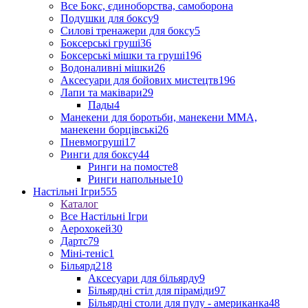
Все Бокс, єдиноборства, самоборона
Подушки для боксу
9
Силові тренажери для боксу
5
Боксерські груші
36
Боксерські мішки та груші
196
Водоналивні мішки
26
Аксесуари для бойових мистецтв
196
Лапи та маківари
29
Пады
4
Манекени для боротьби, манекени ММА,
манекени борцівські
26
Пневмогруші
17
Ринги для боксу
44
Ринги на помосте
8
Ринги напольные
10
Настільні Ігри
555
Каталог
Все Настільні Ігри
Аерохокей
30
Дартс
79
Міні-теніс
1
Більярд
218
Аксесуари для більярду
9
Більярдні стіл для піраміди
97
Більярдні столи для пулу - американка
48