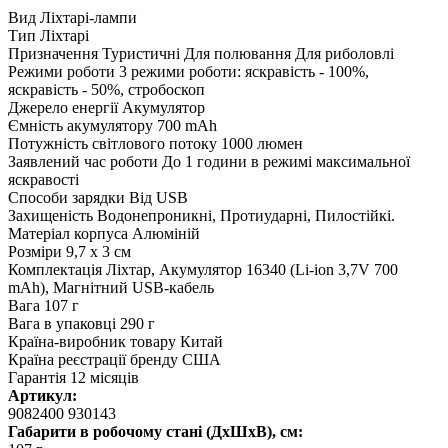
Вид Ліхтарі-лампи
Тип Ліхтарі
Призначення Туристичні Для полювання Для риболовлі
Режими роботи 3 режими роботи: яскравість - 100%,
яскравість - 50%, стробоскоп
Джерело енергії Акумулятор
Ємність акумулятору 700 mAh
Потужність світлового потоку 1000 люмен
Заявлений час роботи До 1 години в режимі максимальної
яскравості
Способи зарядки Від USB
Захищеність Водонепроникні, Протиударні, Пилостійкі.
Матеріал корпуса Алюміній
Розміри 9,7 x 3 см
Комплектація Ліхтар, Акумулятор 16340 (Li-ion 3,7V 700
mAh), Магнітний USB-кабель
Вага 107 г
Вага в упаковці 290 г
Країна-виробник товару Китай
Країна реєстрації бренду США
Гарантія 12 місяців
Артикул:
9082400 930143
Габарити в робочому стані (ДхШхВ), см: