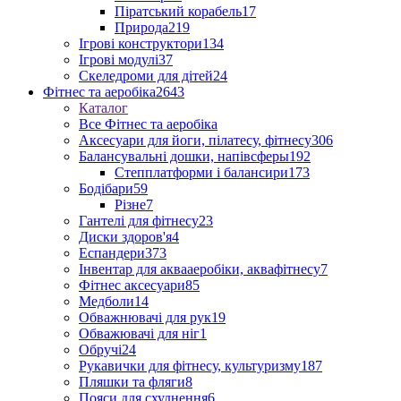
Піратський корабель
17
Природа
219
Ігрові конструктори
134
Ігрові модулі
37
Скеледроми для дітей
24
Фітнес та аеробіка
2643
Каталог
Все Фітнес та аеробіка
Аксесуари для йоги, пілатесу, фітнесу
306
Балансувальні дошки, напівсферы
192
Степплатформи і балансири
173
Бодібари
59
Різне
7
Гантелі для фітнесу
23
Диски здоров'я
4
Еспандери
373
Інвентар для аквааеробіки, аквафітнесу
7
Фітнес аксесуари
85
Медболи
14
Обважнювачі для рук
19
Обважювачі для ніг
1
Обручі
24
Рукавички для фітнесу, культуризму
187
Пляшки та фляги
8
Пояси для схуднення
6