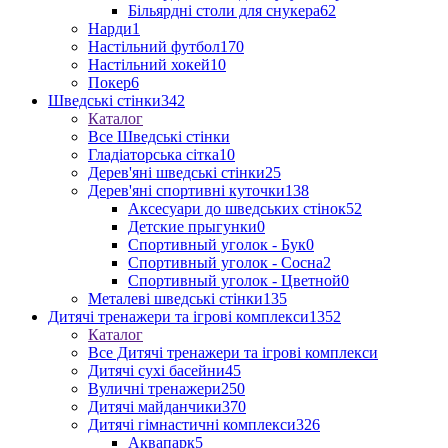
Більярдні столи для снукера
62
Нарди
1
Настільний футбол
170
Настільний хокей
10
Покер
6
Шведські стінки
342
Каталог
Все Шведські стінки
Гладіаторська сітка
10
Дерев'яні шведські стінки
25
Дерев'яні спортивні куточки
138
Аксесуари до шведських стінок
52
Детские прыгунки
0
Спортивный уголок - Бук
0
Спортивный уголок - Сосна
2
Спортивный уголок - Цветной
0
Металеві шведські стінки
135
Дитячі тренажери та ігрові комплекси
1352
Каталог
Все Дитячі тренажери та ігрові комплекси
Дитячі сухі басейни
45
Вуличні тренажери
250
Дитячі майданчики
370
Дитячі гімнастичні комплекси
326
Аквапарк
5