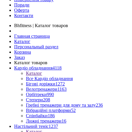
Поради
Оферта
Контакти
Bhfitness | Каталог товаров
Главная страница
Каталог
Персональный раздел
Корзина
Заказ
Каталог товаров
Кардіо обладнання
4118
Каталог
Все Кардіо обладнання
Бігові доріжки
1272
Велотренажери
1163
Орбітреки
990
Степери
208
Гребні тренажери для дому та залу
236
Вібраційні платформи
52
Спінбайки
186
Лижні тренажери
16
Настільний теніс
1237
Каталог