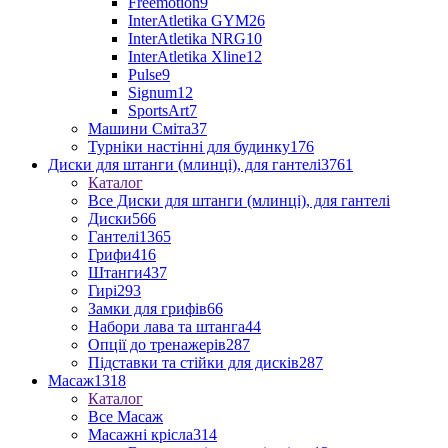
Freemotion
9
InterAtletika GYM
26
InterAtletika NRG
10
InterAtletika Xline
12
Pulse
9
Signum
12
SportsArt
7
Машини Сміта
37
Турніки настінні для будинку
176
Диски для штанги (млинці), для гантелі
3761
Каталог
Все Диски для штанги (млинці), для гантелі
Диски
566
Гантелі
1365
Грифи
416
Штанги
437
Гирі
293
Замки для грифів
66
Набори лава та штанга
44
Опції до тренажерів
287
Підставки та стійки для дисків
287
Масаж
1318
Каталог
Все Масаж
Масажні крісла
314