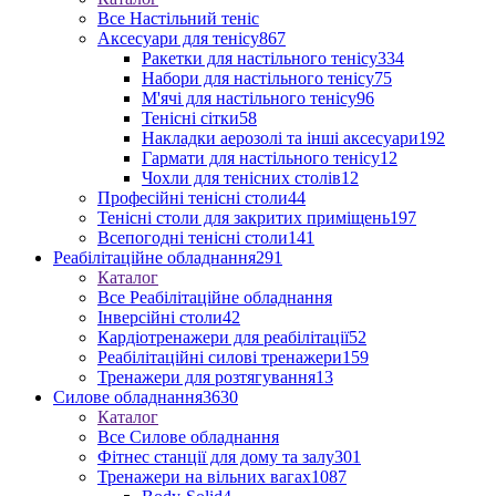
Все Настільний теніс
Аксесуари для тенісу
867
Ракетки для настільного тенісу
334
Набори для настільного тенісу
75
М'ячі для настільного тенісу
96
Тенісні сітки
58
Накладки аерозолі та інші аксесуари
192
Гармати для настільного тенісу
12
Чохли для тенісних столів
12
Професійні тенісні столи
44
Тенісні столи для закритих приміщень
197
Всепогодні тенісні столи
141
Реабілітаційне обладнання
291
Каталог
Все Реабілітаційне обладнання
Інверсійні столи
42
Кардіотренажери для реабілітації
52
Реабілітаційні силові тренажери
159
Тренажери для розтягування
13
Силове обладнання
3630
Каталог
Все Силове обладнання
Фітнес станції для дому та залу
301
Тренажери на вільних вагах
1087