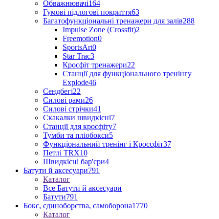
Обважнювачі
164
Гумові підлогові покриття
63
Багатофункціональні тренажери для залів
288
Impulse Zone (Crossfit)
2
Freemotion
0
SportsArt
0
Star Trac
3
Кросфіт тренажери
22
Станції для функціонального тренінгу
Explode
46
Сендбегі
22
Силові рами
26
Силові стрічки
41
Скакалки швидкісні
7
Станції для кросфіту
7
Тумби та пліобокси
5
Функціональний тренінг і Кроссфіт
37
Петлі TRX
10
Швидкісні бар'єри
4
Батути й аксесуари
791
Каталог
Все Батути й аксесуари
Батути
791
Бокс, єдиноборства, самоборона
1770
Каталог