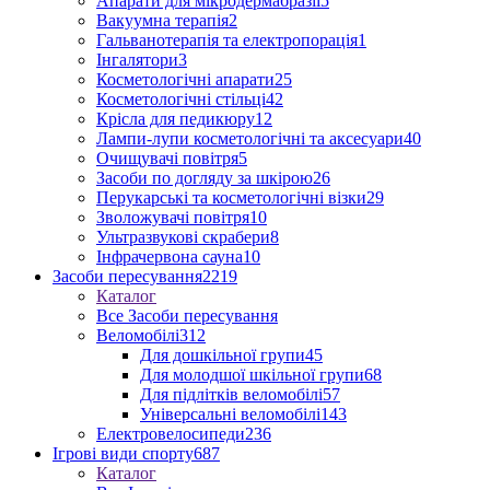
Апарати для мікродермабразії
5
Вакуумна терапія
2
Гальванотерапія та електропорація
1
Інгалятори
3
Косметологічні апарати
25
Косметологічні стільці
42
Крісла для педикюру
12
Лампи-лупи косметологічні та аксесуари
40
Очищувачі повітря
5
Засоби по догляду за шкірою
26
Перукарські та косметологічні візки
29
Зволожувачі повітря
10
Ультразвукові скрабери
8
Інфрачервона сауна
10
Засоби пересування
2219
Каталог
Все Засоби пересування
Веломобілі
312
Для дошкільної групи
45
Для молодшої шкільної групи
68
Для підлітків веломобілі
57
Універсальні веломобілі
143
Електровелосипеди
236
Ігрові види спорту
687
Каталог