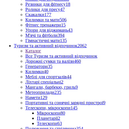
Резинки для фітнесу
18
Ролики для пресу
47
Скакалки
177
Килимки та мати
506
Фітнес тренажери
15
Упори для віджимань
43
М'ячі та фітболи
394
Гімнастичні мати
135
Туризм та активний відпочинок
2062
Каталог
Все Туризм та активний відпочинок
Дорожні сумки та валізи
460
Генератори
35
Килимки
40
Меблі для спортзалів
44
Ліхтарі спеціальні
2
Мангали, барбекю, гриль
9
Метеоприлади
235
Намети
129
Портативні та сонячні зарядні пристрої
9
Телескопи, мікроскопи
145
Мікроскопи
80
Планетарії
2
Телескопи
63
Полювання та стрілянина
354