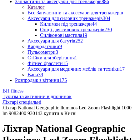
Запчастини та аксесуари для тренажерів
886
Каталог
Все Запчастини та аксесуари для тренажерів
Аксесуари для силових тренажерів
304
Килимки під тренажери
44
Опції для силових тренажерів
230
Силіконові мастила
19
Аксесуари для батутів
252
Кардіодатчики
9
Пульсометри
3
Стійки для зберігання
1
Фітнес-браслети
15
Аксесуари для медичних меблів та техніки
17
Ваги
39
Розпродаж з вітрини
175
BH fitness
Туризм та активний відпочинок
Ліхтарі спеціальні
Ліхтар National Geographic Iluminos Led Zoom Flashlight 1000
lm 9082400 930143 купити в Києві
Ліхтар National Geographic