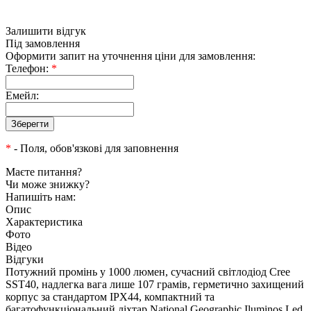
Залишити відгук
Під замовлення
Оформити запит на уточнення ціни для замовлення:
Телефон:
*
Емейл:
*
- Поля, обов'язкові для заповнення
Маєте питання?
Чи може знижку?
Напишіть нам:
Опис
Характеристика
Фото
Відео
Відгуки
Потужний промінь у 1000 люмен, сучасний світлодіод Cree
SST40, надлегка вага лише 107 грамів, герметично захищений
корпус за стандартом IPX44, компактний та
багатофункціональний ліхтар National Geographic Iluminos Led