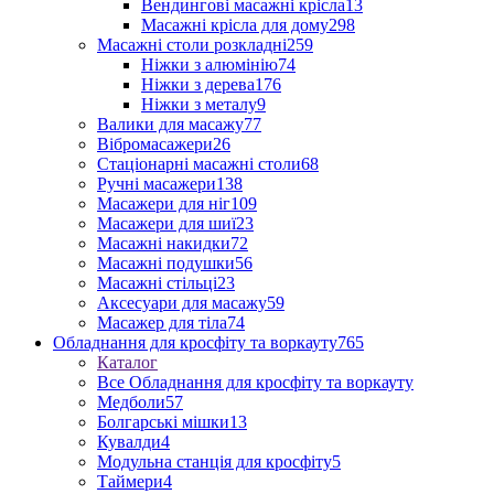
Вендингові масажні крісла
13
Масажні крісла для дому
298
Масажні столи розкладні
259
Ніжки з алюмінію
74
Ніжки з дерева
176
Ніжки з металу
9
Валики для масажу
77
Вібромасажери
26
Стаціонарні масажні столи
68
Ручні масажери
138
Масажери для ніг
109
Масажери для шиї
23
Масажні накидки
72
Масажні подушки
56
Масажні стільці
23
Аксесуари для масажу
59
Масажер для тіла
74
Обладнання для кросфіту та воркауту
765
Каталог
Все Обладнання для кросфіту та воркауту
Медболи
57
Болгарські мішки
13
Кувалди
4
Модульна станція для кросфіту
5
Таймери
4