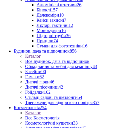
Алюмінієві штативи
26
Біноклі
157
Далекоміри
10
Кейси захисні
7
Ліхтарі тактичні
12
Монокуляри
16
Підзорні труби
36
Приціли
74
Сумки для фототехніки
16
Будинок, дача та відпочинок
856
Каталог
Все Будинок, дача та відпочинок
Обладнання та меблі для кемпінгу
43
Басейни
90
Гамаки
62
Дитячі гірки
46
Дитячі пісочниці
42
Гойдалки
162
Стільці садові та шезлонги
54
Тренажери для відкритого повітря
357
Косметологія
254
Каталог
Все Косметологія
Косметологічні кушетки
33