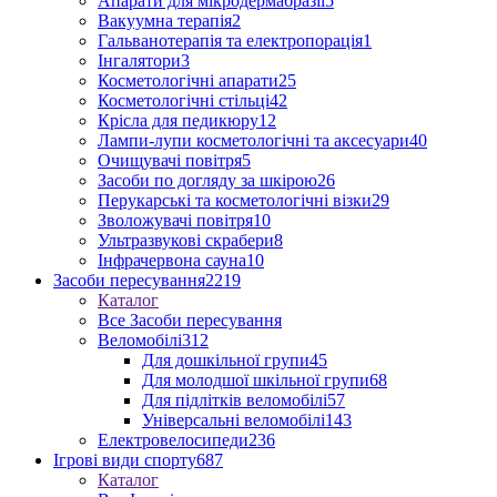
Апарати для мікродермабразії
5
Вакуумна терапія
2
Гальванотерапія та електропорація
1
Інгалятори
3
Косметологічні апарати
25
Косметологічні стільці
42
Крісла для педикюру
12
Лампи-лупи косметологічні та аксесуари
40
Очищувачі повітря
5
Засоби по догляду за шкірою
26
Перукарські та косметологічні візки
29
Зволожувачі повітря
10
Ультразвукові скрабери
8
Інфрачервона сауна
10
Засоби пересування
2219
Каталог
Все Засоби пересування
Веломобілі
312
Для дошкільної групи
45
Для молодшої шкільної групи
68
Для підлітків веломобілі
57
Універсальні веломобілі
143
Електровелосипеди
236
Ігрові види спорту
687
Каталог