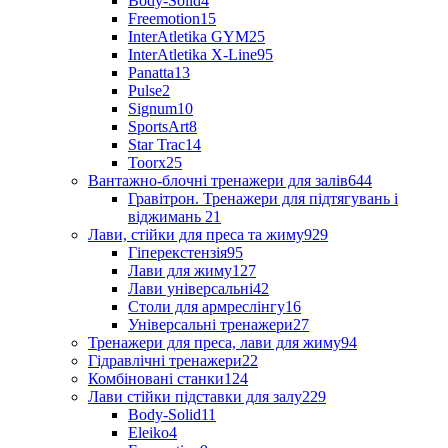
Body-Solid
4
Freemotion
15
InterAtletika GYM
25
InterAtletika X-Line
95
Panatta
13
Pulse
2
Signum
10
SportsArt
8
Star Trac
14
Toorx
25
Вантажно-блочні тренажери для залів
644
Гравітрон. Тренажери для підтягувань і
віджимань
21
Лави, стійки для преса та жиму
929
Гіперекстензія
95
Лави для жиму
127
Лави універсальні
42
Столи для армреслінгу
16
Універсальні тренажери
27
Тренажери для преса, лави для жиму
94
Гідравлічні тренажери
22
Комбіновані станки
124
Лави стійки підставки для залу
229
Body-Solid
11
Eleiko
4