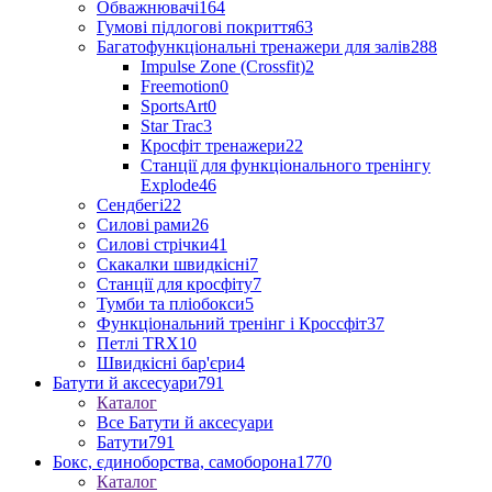
Обважнювачі
164
Гумові підлогові покриття
63
Багатофункціональні тренажери для залів
288
Impulse Zone (Crossfit)
2
Freemotion
0
SportsArt
0
Star Trac
3
Кросфіт тренажери
22
Станції для функціонального тренінгу
Explode
46
Сендбегі
22
Силові рами
26
Силові стрічки
41
Скакалки швидкісні
7
Станції для кросфіту
7
Тумби та пліобокси
5
Функціональний тренінг і Кроссфіт
37
Петлі TRX
10
Швидкісні бар'єри
4
Батути й аксесуари
791
Каталог
Все Батути й аксесуари
Батути
791
Бокс, єдиноборства, самоборона
1770
Каталог