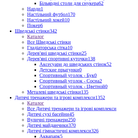
Більярдні столи для снукера
62
Нарди
1
Настільний футбол
170
Настільний хокей
10
Покер
6
Шведські стінки
342
Каталог
Все Шведські стінки
Гладіаторська сітка
10
Дерев'яні шведські стінки
25
Дерев'яні спортивні куточки
138
Аксесуари до шведських стінок
52
Детские прыгунки
0
Спортивный уголок - Бук
0
Спортивный уголок - Сосна
2
Спортивный уголок - Цветной
0
Металеві шведські стінки
135
Дитячі тренажери та ігрові комплекси
1352
Каталог
Все Дитячі тренажери та ігрові комплекси
Дитячі сухі басейни
45
Вуличні тренажери
250
Дитячі майданчики
370
Дитячі гімнастичні комплекси
326
Аквапарк
5