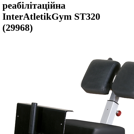
реабілітаційна
InterAtletikGym ST320
(29968)