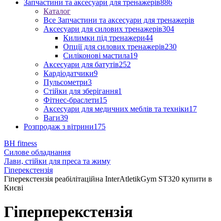
Запчастини та аксесуари для тренажерів
886
Каталог
Все Запчастини та аксесуари для тренажерів
Аксесуари для силових тренажерів
304
Килимки під тренажери
44
Опції для силових тренажерів
230
Силіконові мастила
19
Аксесуари для батутів
252
Кардіодатчики
9
Пульсометри
3
Стійки для зберігання
1
Фітнес-браслети
15
Аксесуари для медичних меблів та техніки
17
Ваги
39
Розпродаж з вітрини
175
BH fitness
Силове обладнання
Лави, стійки для преса та жиму
Гіперекстензія
Гіперекстензія реабілітаційна InterAtletikGym ST320 купити в
Києві
Гіперперекстензія