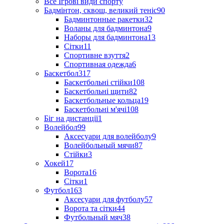
Все Ігрові види спорту
Бадмінтон, сквош, великий теніс
90
Бадминтонные ракетки
32
Воланы для бадминтона
9
Наборы для бадминтона
13
Сітки
11
Спортивне взуття
2
Спортивная одежда
6
Баскетбол
317
Баскетбольні стійки
108
Баскетбольні щити
82
Баскетбольные кольца
19
Баскетбольні м'ячі
108
Біг на дистанції
1
Волейбол
99
Аксесуари для волейболу
9
Волейбольный мячи
87
Стійки
3
Хокей
17
Ворота
16
Сітки
1
Футбол
163
Аксесуари для футболу
57
Ворота та сітки
44
Футбольный мяч
38