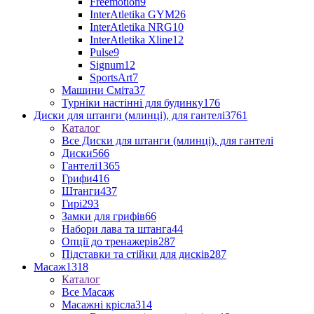
Freemotion
9
InterAtletika GYM
26
InterAtletika NRG
10
InterAtletika Xline
12
Pulse
9
Signum
12
SportsArt
7
Машини Сміта
37
Турніки настінні для будинку
176
Диски для штанги (млинці), для гантелі
3761
Каталог
Все Диски для штанги (млинці), для гантелі
Диски
566
Гантелі
1365
Грифи
416
Штанги
437
Гирі
293
Замки для грифів
66
Набори лава та штанга
44
Опції до тренажерів
287
Підставки та стійки для дисків
287
Масаж
1318
Каталог
Все Масаж
Масажні крісла
314