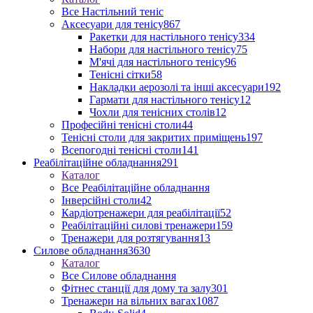
Все Настільний теніс
Аксесуари для тенісу
867
Ракетки для настільного тенісу
334
Набори для настільного тенісу
75
М'ячі для настільного тенісу
96
Тенісні сітки
58
Накладки аерозолі та інші аксесуари
192
Гармати для настільного тенісу
12
Чохли для тенісних столів
12
Професійні тенісні столи
44
Тенісні столи для закритих приміщень
197
Всепогодні тенісні столи
141
Реабілітаційне обладнання
291
Каталог
Все Реабілітаційне обладнання
Інверсійні столи
42
Кардіотренажери для реабілітації
52
Реабілітаційні силові тренажери
159
Тренажери для розтягування
13
Силове обладнання
3630
Каталог
Все Силове обладнання
Фітнес станції для дому та залу
301
Тренажери на вільних вагах
1087