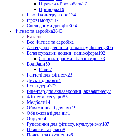
Піратський корабель
17
Природа
219
Ігрові конструктори
134
Ігрові модулі
37
Скеледроми для дітей
24
Фітнес та аеробіка
2643
Каталог
Все Фітнес та аеробіка
Аксесуари для йоги, пілатесу, фітнесу
306
Балансувальні дошки, напівсферы
192
Степплатформи і балансири
173
Бодібари
59
Різне
7
Гантелі для фітнесу
23
Диски здоров'я
4
Еспандери
373
Інвентар для аквааеробіки, аквафітнесу
7
Фітнес аксесуари
85
Медболи
14
Обважнювачі для рук
19
Обважювачі для ніг
1
Обручі
24
Рукавички для фітнесу, культуризму
187
Пляшки та фляги
8
Пояси для схуднення
6