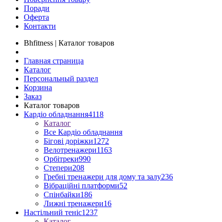
Поради
Оферта
Контакти
Bhfitness | Каталог товаров
Главная страница
Каталог
Персональный раздел
Корзина
Заказ
Каталог товаров
Кардіо обладнання
4118
Каталог
Все Кардіо обладнання
Бігові доріжки
1272
Велотренажери
1163
Орбітреки
990
Степери
208
Гребні тренажери для дому та залу
236
Вібраційні платформи
52
Спінбайки
186
Лижні тренажери
16
Настільний теніс
1237
Каталог