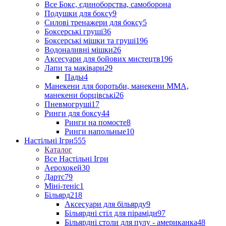
Все Бокс, єдиноборства, самоборона
Подушки для боксу
9
Силові тренажери для боксу
5
Боксерські груші
36
Боксерські мішки та груші
196
Водоналивні мішки
26
Аксесуари для бойових мистецтв
196
Лапи та маківари
29
Пады
4
Манекени для боротьби, манекени ММА,
манекени борцівські
26
Пневмогруші
17
Ринги для боксу
44
Ринги на помосте
8
Ринги напольные
10
Настільні Ігри
555
Каталог
Все Настільні Ігри
Аерохокей
30
Дартс
79
Міні-теніс
1
Більярд
218
Аксесуари для більярду
9
Більярдні стіл для піраміди
97
Більярдні столи для пулу - американка
48