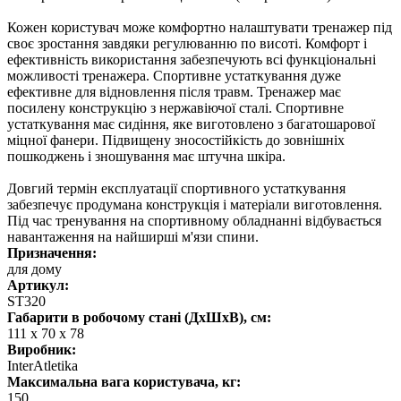
Кожен користувач може комфортно налаштувати тренажер під
своє зростання завдяки регулюванню по висоті. Комфорт і
ефективність використання забезпечують всі функціональні
можливості тренажера. Спортивне устаткування дуже
ефективне для відновлення після травм. Тренажер має
посилену конструкцію з нержавіючої сталі. Спортивне
устаткування має сидіння, яке виготовлено з багатошарової
міцної фанери. Підвищену зносостійкість до зовнішніх
пошкоджень і зношування має штучна шкіра.
Довгий термін експлуатації спортивного устаткування
забезпечує продумана конструкція і матеріали виготовлення.
Під час тренування на спортивному обладнанні відбувається
навантаження на найширші м'язи спини.
Призначення:
для дому
Артикул:
ST320
Габарити в робочому стані (ДхШхВ), см:
111 x 70 x 78
Виробник:
InterAtletika
Максимальна вага користувача, кг:
150