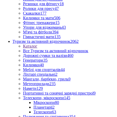
Резинки для фітнесу
18
Ролики для пресу
47
Скакалки
177
Килимки та мати
506
Фітнес тренажери
15
Упори для віджимань
43
М'ячі та фітболи
394
Гімнастичні мати
135
Туризм та активний відпочинок
2062
Каталог
Все Туризм та активний відпочинок
Дорожні сумки та валізи
460
Генератори
35
Килимки
40
Меблі для спортзалів
44
Ліхтарі спеціальні
2
Мангали, барбекю, гриль
9
Метеоприлади
235
Намети
129
Портативні та сонячні зарядні пристрої
9
Телескопи, мікроскопи
145
Мікроскопи
80
Планетарії
2
Телескопи
63
Полювання та стрілянина
354