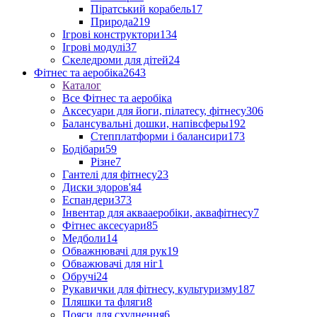
Піратський корабель
17
Природа
219
Ігрові конструктори
134
Ігрові модулі
37
Скеледроми для дітей
24
Фітнес та аеробіка
2643
Каталог
Все Фітнес та аеробіка
Аксесуари для йоги, пілатесу, фітнесу
306
Балансувальні дошки, напівсферы
192
Степплатформи і балансири
173
Бодібари
59
Різне
7
Гантелі для фітнесу
23
Диски здоров'я
4
Еспандери
373
Інвентар для аквааеробіки, аквафітнесу
7
Фітнес аксесуари
85
Медболи
14
Обважнювачі для рук
19
Обважювачі для ніг
1
Обручі
24
Рукавички для фітнесу, культуризму
187
Пляшки та фляги
8
Пояси для схуднення
6