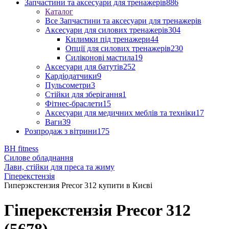
Запчастини та аксесуари для тренажерів
886
Каталог
Все Запчастини та аксесуари для тренажерів
Аксесуари для силових тренажерів
304
Килимки під тренажери
44
Опції для силових тренажерів
230
Силіконові мастила
19
Аксесуари для батутів
252
Кардіодатчики
9
Пульсометри
3
Стійки для зберігання
1
Фітнес-браслети
15
Аксесуари для медичних меблів та техніки
17
Ваги
39
Розпродаж з вітрини
175
BH fitness
Силове обладнання
Лави, стійки для преса та жиму
Гіперекстензія
Гиперэкстензия Precor 312 купити в Києві
Гіперекстензія Precor 312