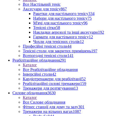
Все Настільний теніс
Аксесуари для тенісу
867
Ракетки для настільного тенісу
334
Набори для настільного тенісу
75
М'ячі для настільного тенісу
96
Тенісні сітки
58
Накладки аерозолі та інші аксесуари
192
Гармати для настільного тенісу
12
Чохли для тенісних столів
12
Професійні тенісні столи
44
Тенісні столи для закритих приміщень
197
Всепогодні тенісні столи
141
Реабілітаційне обладнання
291
Каталог
Все Реабілітаційне обладнання
Інверсійні столи
42
Кардіотренажери для реабілітації
52
Реабілітаційні силові тренажери
159
Тренажери для розтягування
13
Силове обладнання
3630
Каталог
Все Силове обладнання
Фітнес станції для дому та залу
301
Тренажери на вільних вагах
1087