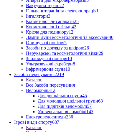
Апарати для мікродермабразії
5
Вакуумна терапія
2
Гальванотерапія та електропорація
1
Інгалятори
3
Косметологічні апарати
25
Косметологічні стільці
42
Крісла для педикюру
12
Лампи-лупи косметологічні та аксесуари
40
Очищувачі повітря
5
Засоби по догляду за шкірою
26
Перукарські та косметологічні візки
29
Зволожувачі повітря
10
Ультразвукові скрабери
8
Інфрачервона сауна
10
Засоби пересування
2219
Каталог
Все Засоби пересування
Веломобілі
312
Для дошкільної групи
45
Для молодшої шкільної групи
68
Для підлітків веломобілі
57
Універсальні веломобілі
143
Електровелосипеди
236
Ігрові види спорту
687
Каталог