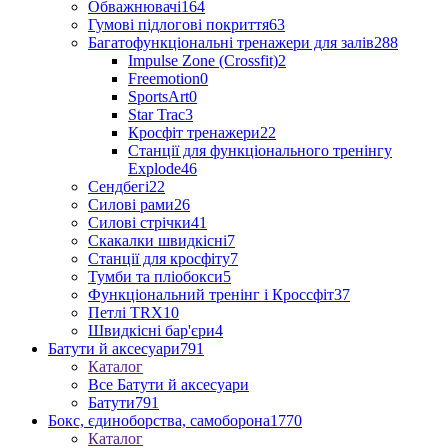
Обважнювачі
164
Гумові підлогові покриття
63
Багатофункціональні тренажери для залів
288
Impulse Zone (Crossfit)
2
Freemotion
0
SportsArt
0
Star Trac
3
Кросфіт тренажери
22
Станції для функціонального тренінгу
Explode
46
Сендбегі
22
Силові рами
26
Силові стрічки
41
Скакалки швидкісні
7
Станції для кросфіту
7
Тумби та пліобокси
5
Функціональний тренінг і Кроссфіт
37
Петлі TRX
10
Швидкісні бар'єри
4
Батути й аксесуари
791
Каталог
Все Батути й аксесуари
Батути
791
Бокс, єдиноборства, самоборона
1770
Каталог