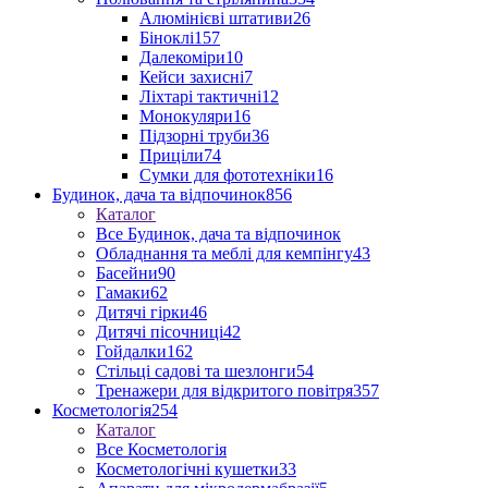
Алюмінієві штативи
26
Біноклі
157
Далекоміри
10
Кейси захисні
7
Ліхтарі тактичні
12
Монокуляри
16
Підзорні труби
36
Приціли
74
Сумки для фототехніки
16
Будинок, дача та відпочинок
856
Каталог
Все Будинок, дача та відпочинок
Обладнання та меблі для кемпінгу
43
Басейни
90
Гамаки
62
Дитячі гірки
46
Дитячі пісочниці
42
Гойдалки
162
Стільці садові та шезлонги
54
Тренажери для відкритого повітря
357
Косметологія
254
Каталог
Все Косметологія
Косметологічні кушетки
33