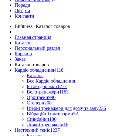
Поради
Оферта
Контакти
Bhfitness | Каталог товаров
Главная страница
Каталог
Персональный раздел
Корзина
Заказ
Каталог товаров
Кардіо обладнання
4118
Каталог
Все Кардіо обладнання
Бігові доріжки
1272
Велотренажери
1163
Орбітреки
990
Степери
208
Гребні тренажери для дому та залу
236
Вібраційні платформи
52
Спінбайки
186
Лижні тренажери
16
Настільний теніс
1237
Каталог