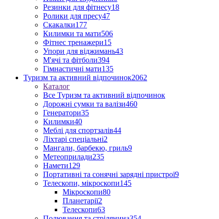
Резинки для фітнесу
18
Ролики для пресу
47
Скакалки
177
Килимки та мати
506
Фітнес тренажери
15
Упори для віджимань
43
М'ячі та фітболи
394
Гімнастичні мати
135
Туризм та активний відпочинок
2062
Каталог
Все Туризм та активний відпочинок
Дорожні сумки та валізи
460
Генератори
35
Килимки
40
Меблі для спортзалів
44
Ліхтарі спеціальні
2
Мангали, барбекю, гриль
9
Метеоприлади
235
Намети
129
Портативні та сонячні зарядні пристрої
9
Телескопи, мікроскопи
145
Мікроскопи
80
Планетарії
2
Телескопи
63
Полювання та стрілянина
354