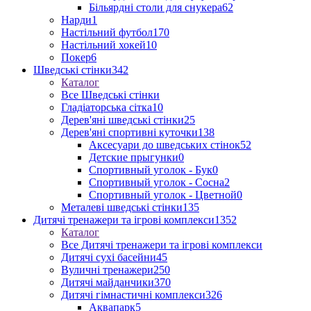
Більярдні столи для снукера
62
Нарди
1
Настільний футбол
170
Настільний хокей
10
Покер
6
Шведські стінки
342
Каталог
Все Шведські стінки
Гладіаторська сітка
10
Дерев'яні шведські стінки
25
Дерев'яні спортивні куточки
138
Аксесуари до шведських стінок
52
Детские прыгунки
0
Спортивный уголок - Бук
0
Спортивный уголок - Сосна
2
Спортивный уголок - Цветной
0
Металеві шведські стінки
135
Дитячі тренажери та ігрові комплекси
1352
Каталог
Все Дитячі тренажери та ігрові комплекси
Дитячі сухі басейни
45
Вуличні тренажери
250
Дитячі майданчики
370
Дитячі гімнастичні комплекси
326
Аквапарк
5