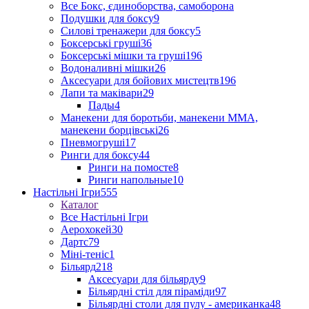
Все Бокс, єдиноборства, самоборона
Подушки для боксу
9
Силові тренажери для боксу
5
Боксерські груші
36
Боксерські мішки та груші
196
Водоналивні мішки
26
Аксесуари для бойових мистецтв
196
Лапи та маківари
29
Пады
4
Манекени для боротьби, манекени ММА,
манекени борцівські
26
Пневмогруші
17
Ринги для боксу
44
Ринги на помосте
8
Ринги напольные
10
Настільні Ігри
555
Каталог
Все Настільні Ігри
Аерохокей
30
Дартс
79
Міні-теніс
1
Більярд
218
Аксесуари для більярду
9
Більярдні стіл для піраміди
97
Більярдні столи для пулу - американка
48