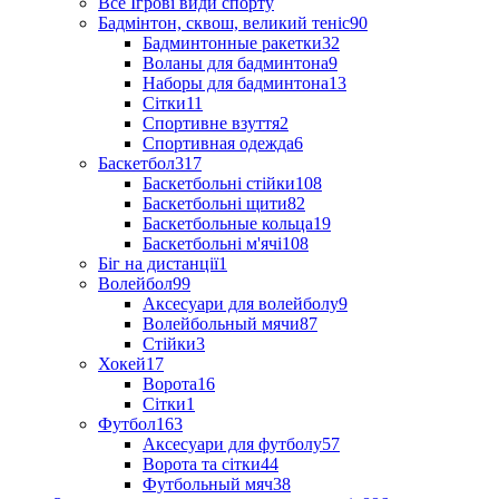
Все Ігрові види спорту
Бадмінтон, сквош, великий теніс
90
Бадминтонные ракетки
32
Воланы для бадминтона
9
Наборы для бадминтона
13
Сітки
11
Спортивне взуття
2
Спортивная одежда
6
Баскетбол
317
Баскетбольні стійки
108
Баскетбольні щити
82
Баскетбольные кольца
19
Баскетбольні м'ячі
108
Біг на дистанції
1
Волейбол
99
Аксесуари для волейболу
9
Волейбольный мячи
87
Стійки
3
Хокей
17
Ворота
16
Сітки
1
Футбол
163
Аксесуари для футболу
57
Ворота та сітки
44
Футбольный мяч
38