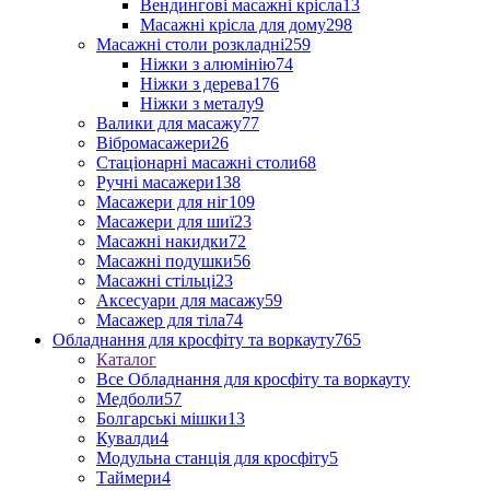
Вендингові масажні крісла
13
Масажні крісла для дому
298
Масажні столи розкладні
259
Ніжки з алюмінію
74
Ніжки з дерева
176
Ніжки з металу
9
Валики для масажу
77
Вібромасажери
26
Стаціонарні масажні столи
68
Ручні масажери
138
Масажери для ніг
109
Масажери для шиї
23
Масажні накидки
72
Масажні подушки
56
Масажні стільці
23
Аксесуари для масажу
59
Масажер для тіла
74
Обладнання для кросфіту та воркауту
765
Каталог
Все Обладнання для кросфіту та воркауту
Медболи
57
Болгарські мішки
13
Кувалди
4
Модульна станція для кросфіту
5
Таймери
4