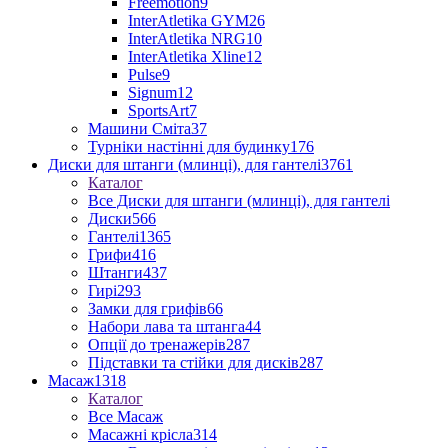
Freemotion
9
InterAtletika GYM
26
InterAtletika NRG
10
InterAtletika Xline
12
Pulse
9
Signum
12
SportsArt
7
Машини Сміта
37
Турніки настінні для будинку
176
Диски для штанги (млинці), для гантелі
3761
Каталог
Все Диски для штанги (млинці), для гантелі
Диски
566
Гантелі
1365
Грифи
416
Штанги
437
Гирі
293
Замки для грифів
66
Набори лава та штанга
44
Опції до тренажерів
287
Підставки та стійки для дисків
287
Масаж
1318
Каталог
Все Масаж
Масажні крісла
314