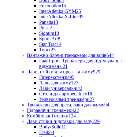
Body-Solid
4
Freemotion
15
InterAtletika GYM
25
InterAtletika X-Line
95
Panatta
13
Pulse
2
Signum
10
SportsArt
8
Star Trac
14
Toorx
25
Вантажно-блочні тренажери для залів
644
Гравітрон. Тренажери для підтягувань і
віджимань
21
Лави, стійки для преса та жиму
929
Гіперекстензія
95
Лави для жиму
127
Лави універсальні
42
Столи для армреслінгу
16
Універсальні тренажери
27
Тренажери для преса, лави для жиму
94
Гідравлічні тренажери
22
Комбіновані станки
124
Лави стійки підставки для залу
229
Body-Solid
11
Eleiko
4