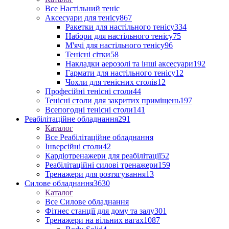
Все Настільний теніс
Аксесуари для тенісу
867
Ракетки для настільного тенісу
334
Набори для настільного тенісу
75
М'ячі для настільного тенісу
96
Тенісні сітки
58
Накладки аерозолі та інші аксесуари
192
Гармати для настільного тенісу
12
Чохли для тенісних столів
12
Професійні тенісні столи
44
Тенісні столи для закритих приміщень
197
Всепогодні тенісні столи
141
Реабілітаційне обладнання
291
Каталог
Все Реабілітаційне обладнання
Інверсійні столи
42
Кардіотренажери для реабілітації
52
Реабілітаційні силові тренажери
159
Тренажери для розтягування
13
Силове обладнання
3630
Каталог
Все Силове обладнання
Фітнес станції для дому та залу
301
Тренажери на вільних вагах
1087