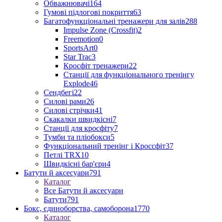
Обважнювачі
164
Гумові підлогові покриття
63
Багатофункціональні тренажери для залів
288
Impulse Zone (Crossfit)
2
Freemotion
0
SportsArt
0
Star Trac
3
Кросфіт тренажери
22
Станції для функціонального тренінгу
Explode
46
Сендбегі
22
Силові рами
26
Силові стрічки
41
Скакалки швидкісні
7
Станції для кросфіту
7
Тумби та пліобокси
5
Функціональний тренінг і Кроссфіт
37
Петлі TRX
10
Швидкісні бар'єри
4
Батути й аксесуари
791
Каталог
Все Батути й аксесуари
Батути
791
Бокс, єдиноборства, самоборона
1770
Каталог