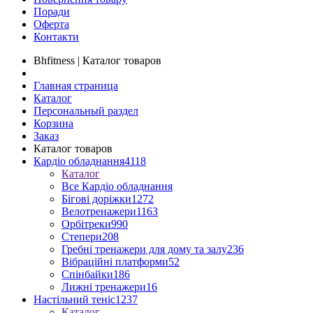
Поради
Оферта
Контакти
Bhfitness | Каталог товаров
Главная страница
Каталог
Персональный раздел
Корзина
Заказ
Каталог товаров
Кардіо обладнання
4118
Каталог
Все Кардіо обладнання
Бігові доріжки
1272
Велотренажери
1163
Орбітреки
990
Степери
208
Гребні тренажери для дому та залу
236
Вібраційні платформи
52
Спінбайки
186
Лижні тренажери
16
Настільний теніс
1237
Каталог