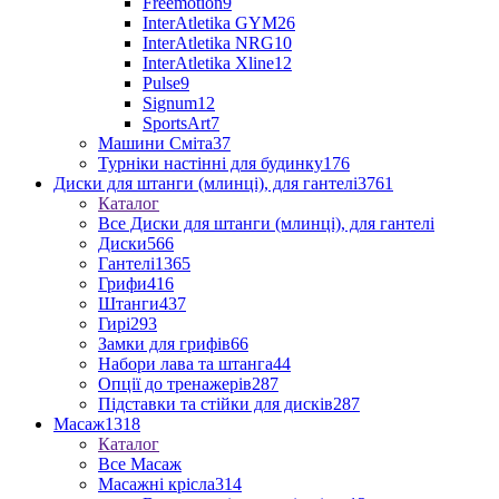
Freemotion
9
InterAtletika GYM
26
InterAtletika NRG
10
InterAtletika Xline
12
Pulse
9
Signum
12
SportsArt
7
Машини Сміта
37
Турніки настінні для будинку
176
Диски для штанги (млинці), для гантелі
3761
Каталог
Все Диски для штанги (млинці), для гантелі
Диски
566
Гантелі
1365
Грифи
416
Штанги
437
Гирі
293
Замки для грифів
66
Набори лава та штанга
44
Опції до тренажерів
287
Підставки та стійки для дисків
287
Масаж
1318
Каталог
Все Масаж
Масажні крісла
314