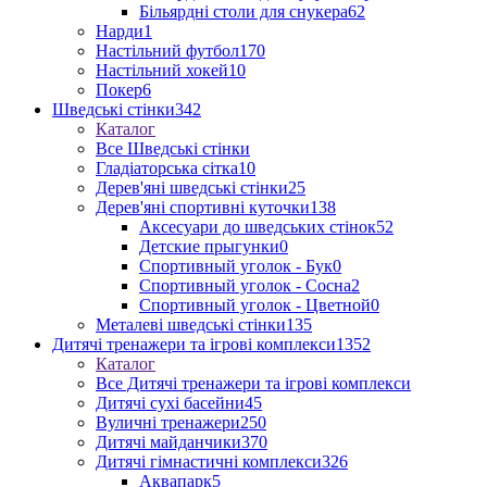
Більярдні столи для снукера
62
Нарди
1
Настільний футбол
170
Настільний хокей
10
Покер
6
Шведські стінки
342
Каталог
Все Шведські стінки
Гладіаторська сітка
10
Дерев'яні шведські стінки
25
Дерев'яні спортивні куточки
138
Аксесуари до шведських стінок
52
Детские прыгунки
0
Спортивный уголок - Бук
0
Спортивный уголок - Сосна
2
Спортивный уголок - Цветной
0
Металеві шведські стінки
135
Дитячі тренажери та ігрові комплекси
1352
Каталог
Все Дитячі тренажери та ігрові комплекси
Дитячі сухі басейни
45
Вуличні тренажери
250
Дитячі майданчики
370
Дитячі гімнастичні комплекси
326
Аквапарк
5