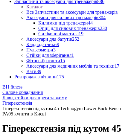
Запчастини та аксесуари для тренажерів
886
Каталог
Все Запчастини та аксесуари для тренажерів
Аксесуари для силових тренажерів
304
Килимки під тренажери
44
Опції для силових тренажерів
230
Силіконові мастила
19
Аксесуари для батутів
252
Кардіодатчики
9
Пульсометри
3
Стійки для зберігання
1
Фітнес-браслети
15
Аксесуари для медичних меблів та техніки
17
Ваги
39
Розпродаж з вітрини
175
BH fitness
Силове обладнання
Лави, стійки для преса та жиму
Гіперекстензія
Гіперекстензія під кутом 45 Technogym Lower Back Bench
PA05 купити в Києві
Гіперекстензія під кутом 45