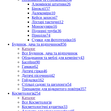
Алюмінієві штативи
26
Біноклі
157
Далекоміри
10
Кейси захисні
7
Ліхтарі тактичні
12
Монокуляри
16
Підзорні труби
36
Приціли
74
Сумки для фототехніки
16
Будинок, дача та відпочинок
856
Каталог
Все Будинок, дача та відпочинок
Обладнання та меблі для кемпінгу
43
Басейни
90
Гамаки
62
Дитячі гірки
46
Дитячі пісочниці
42
Гойдалки
162
Стільці садові та шезлонги
54
Тренажери для відкритого повітря
357
Косметологія
254
Каталог
Все Косметологія
Косметологічні кушетки
33