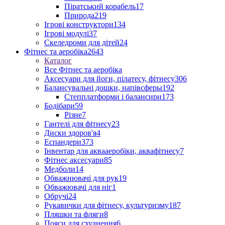
Піратський корабель
17
Природа
219
Ігрові конструктори
134
Ігрові модулі
37
Скеледроми для дітей
24
Фітнес та аеробіка
2643
Каталог
Все Фітнес та аеробіка
Аксесуари для йоги, пілатесу, фітнесу
306
Балансувальні дошки, напівсферы
192
Степплатформи і балансири
173
Бодібари
59
Різне
7
Гантелі для фітнесу
23
Диски здоров'я
4
Еспандери
373
Інвентар для аквааеробіки, аквафітнесу
7
Фітнес аксесуари
85
Медболи
14
Обважнювачі для рук
19
Обважювачі для ніг
1
Обручі
24
Рукавички для фітнесу, культуризму
187
Пляшки та фляги
8
Пояси для схуднення
6