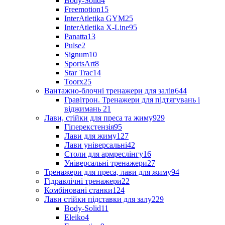
Body-Solid
4
Freemotion
15
InterAtletika GYM
25
InterAtletika X-Line
95
Panatta
13
Pulse
2
Signum
10
SportsArt
8
Star Trac
14
Toorx
25
Вантажно-блочні тренажери для залів
644
Гравітрон. Тренажери для підтягувань і
віджимань
21
Лави, стійки для преса та жиму
929
Гіперекстензія
95
Лави для жиму
127
Лави універсальні
42
Столи для армреслінгу
16
Універсальні тренажери
27
Тренажери для преса, лави для жиму
94
Гідравлічні тренажери
22
Комбіновані станки
124
Лави стійки підставки для залу
229
Body-Solid
11
Eleiko
4