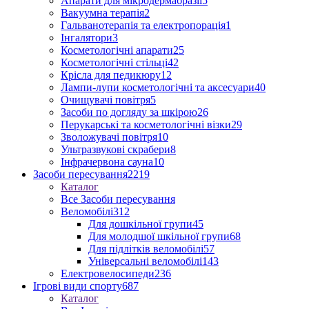
Апарати для мікродермабразії
5
Вакуумна терапія
2
Гальванотерапія та електропорація
1
Інгалятори
3
Косметологічні апарати
25
Косметологічні стільці
42
Крісла для педикюру
12
Лампи-лупи косметологічні та аксесуари
40
Очищувачі повітря
5
Засоби по догляду за шкірою
26
Перукарські та косметологічні візки
29
Зволожувачі повітря
10
Ультразвукові скрабери
8
Інфрачервона сауна
10
Засоби пересування
2219
Каталог
Все Засоби пересування
Веломобілі
312
Для дошкільної групи
45
Для молодшої шкільної групи
68
Для підлітків веломобілі
57
Універсальні веломобілі
143
Електровелосипеди
236
Ігрові види спорту
687
Каталог