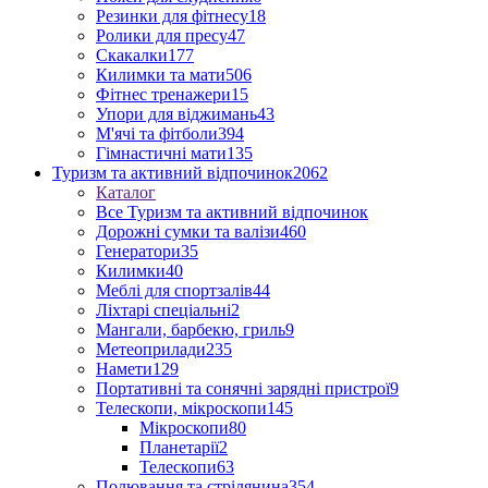
Резинки для фітнесу
18
Ролики для пресу
47
Скакалки
177
Килимки та мати
506
Фітнес тренажери
15
Упори для віджимань
43
М'ячі та фітболи
394
Гімнастичні мати
135
Туризм та активний відпочинок
2062
Каталог
Все Туризм та активний відпочинок
Дорожні сумки та валізи
460
Генератори
35
Килимки
40
Меблі для спортзалів
44
Ліхтарі спеціальні
2
Мангали, барбекю, гриль
9
Метеоприлади
235
Намети
129
Портативні та сонячні зарядні пристрої
9
Телескопи, мікроскопи
145
Мікроскопи
80
Планетарії
2
Телескопи
63
Полювання та стрілянина
354