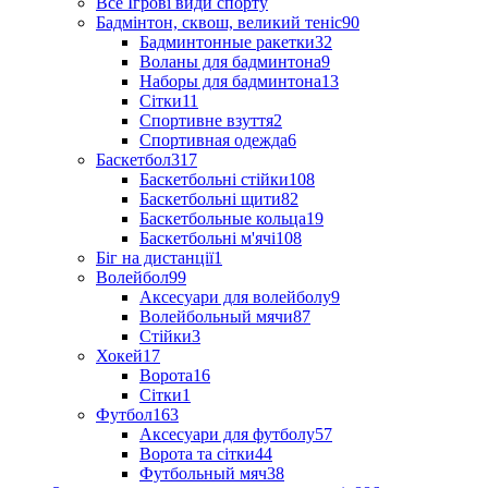
Все Ігрові види спорту
Бадмінтон, сквош, великий теніс
90
Бадминтонные ракетки
32
Воланы для бадминтона
9
Наборы для бадминтона
13
Сітки
11
Спортивне взуття
2
Спортивная одежда
6
Баскетбол
317
Баскетбольні стійки
108
Баскетбольні щити
82
Баскетбольные кольца
19
Баскетбольні м'ячі
108
Біг на дистанції
1
Волейбол
99
Аксесуари для волейболу
9
Волейбольный мячи
87
Стійки
3
Хокей
17
Ворота
16
Сітки
1
Футбол
163
Аксесуари для футболу
57
Ворота та сітки
44
Футбольный мяч
38