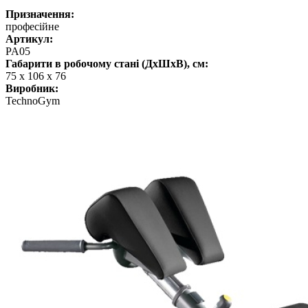
Призначення:
професійне
Артикул:
PA05
Габарити в робочому стані (ДхШхВ), см:
75 х 106 х 76
Виробник:
TechnoGym