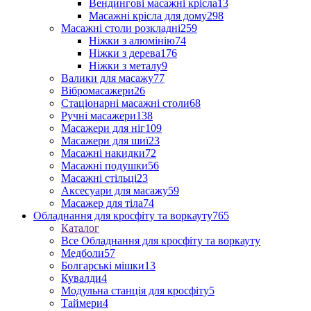
Вендингові масажні крісла
13
Масажні крісла для дому
298
Масажні столи розкладні
259
Ніжки з алюмінію
74
Ніжки з дерева
176
Ніжки з металу
9
Валики для масажу
77
Вібромасажери
26
Стаціонарні масажні столи
68
Ручні масажери
138
Масажери для ніг
109
Масажери для шиї
23
Масажні накидки
72
Масажні подушки
56
Масажні стільці
23
Аксесуари для масажу
59
Масажер для тіла
74
Обладнання для кросфіту та воркауту
765
Каталог
Все Обладнання для кросфіту та воркауту
Медболи
57
Болгарські мішки
13
Кувалди
4
Модульна станція для кросфіту
5
Таймери
4