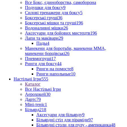
Все Бокс, єдиноборства, самоборона
Подушки для боксу
9
Силові тренажери для боксу
5
Боксерські груші
36
Боксерські мішки та груші
196
Водоналивні мішки
26
Аксесуари для бойових мистецтв
196
Лапи та маківари
29
Пады
4
Манекени для боротьби, манекени ММА,
манекени борцівські
26
Пневмогруші
17
Ринги для боксу
44
Ринги на помосте
8
Ринги напольные
10
Настільні Ігри
555
Каталог
Все Настільні Ігри
Аерохокей
30
Дартс
79
Міні-теніс
1
Більярд
218
Аксесуари для більярду
9
Більярдні стіл для піраміди
97
Більярдні столи для пулу - американка
48