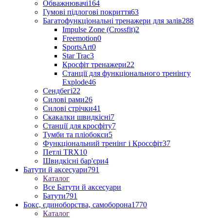
Обважнювачі
164
Гумові підлогові покриття
63
Багатофункціональні тренажери для залів
288
Impulse Zone (Crossfit)
2
Freemotion
0
SportsArt
0
Star Trac
3
Кросфіт тренажери
22
Станції для функціонального тренінгу
Explode
46
Сендбегі
22
Силові рами
26
Силові стрічки
41
Скакалки швидкісні
7
Станції для кросфіту
7
Тумби та пліобокси
5
Функціональний тренінг і Кроссфіт
37
Петлі TRX
10
Швидкісні бар'єри
4
Батути й аксесуари
791
Каталог
Все Батути й аксесуари
Батути
791
Бокс, єдиноборства, самоборона
1770
Каталог