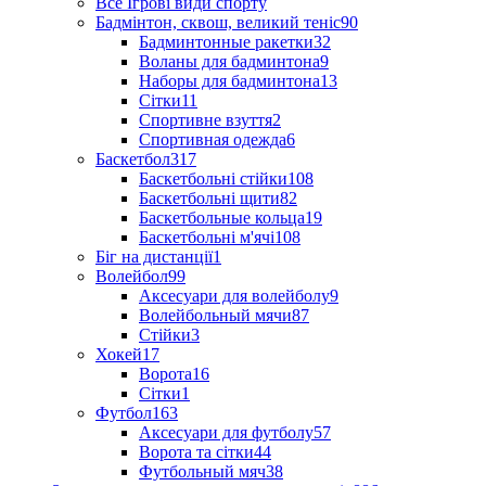
Все Ігрові види спорту
Бадмінтон, сквош, великий теніс
90
Бадминтонные ракетки
32
Воланы для бадминтона
9
Наборы для бадминтона
13
Сітки
11
Спортивне взуття
2
Спортивная одежда
6
Баскетбол
317
Баскетбольні стійки
108
Баскетбольні щити
82
Баскетбольные кольца
19
Баскетбольні м'ячі
108
Біг на дистанції
1
Волейбол
99
Аксесуари для волейболу
9
Волейбольный мячи
87
Стійки
3
Хокей
17
Ворота
16
Сітки
1
Футбол
163
Аксесуари для футболу
57
Ворота та сітки
44
Футбольный мяч
38