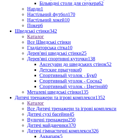
Більярдні столи для снукера
62
Нарди
1
Настільний футбол
170
Настільний хокей
10
Покер
6
Шведські стінки
342
Каталог
Все Шведські стінки
Гладіаторська сітка
10
Дерев'яні шведські стінки
25
Дерев'яні спортивні куточки
138
Аксесуари до шведських стінок
52
Детские прыгунки
0
Спортивный уголок - Бук
0
Спортивный уголок - Сосна
2
Спортивный уголок - Цветной
0
Металеві шведські стінки
135
Дитячі тренажери та ігрові комплекси
1352
Каталог
Все Дитячі тренажери та ігрові комплекси
Дитячі сухі басейни
45
Вуличні тренажери
250
Дитячі майданчики
370
Дитячі гімнастичні комплекси
326
Аквапарк
5