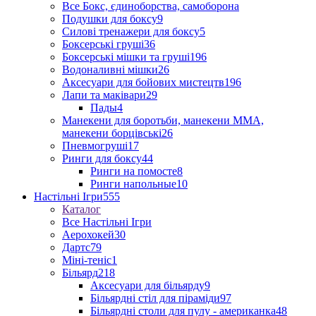
Все Бокс, єдиноборства, самоборона
Подушки для боксу
9
Силові тренажери для боксу
5
Боксерські груші
36
Боксерські мішки та груші
196
Водоналивні мішки
26
Аксесуари для бойових мистецтв
196
Лапи та маківари
29
Пады
4
Манекени для боротьби, манекени ММА,
манекени борцівські
26
Пневмогруші
17
Ринги для боксу
44
Ринги на помосте
8
Ринги напольные
10
Настільні Ігри
555
Каталог
Все Настільні Ігри
Аерохокей
30
Дартс
79
Міні-теніс
1
Більярд
218
Аксесуари для більярду
9
Більярдні стіл для піраміди
97
Більярдні столи для пулу - американка
48