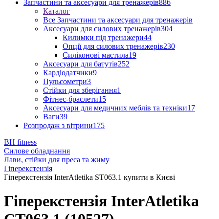
Запчастини та аксесуари для тренажерів
886
Каталог
Все Запчастини та аксесуари для тренажерів
Аксесуари для силових тренажерів
304
Килимки під тренажери
44
Опції для силових тренажерів
230
Силіконові мастила
19
Аксесуари для батутів
252
Кардіодатчики
9
Пульсометри
3
Стійки для зберігання
1
Фітнес-браслети
15
Аксесуари для медичних меблів та техніки
17
Ваги
39
Розпродаж з вітрини
175
BH fitness
Силове обладнання
Лави, стійки для преса та жиму
Гіперекстензія
Гіперекстензія InterAtletika ST063.1 купити в Києві
Гіперекстензія InterAtletika