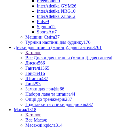
Freemotion
9
InterAtletika GYM
26
InterAtletika NRG
10
InterAtletika Xline
12
Pulse
9
Signum
12
SportsArt
7
Машини Сміта
37
Турніки настінні для будинку
176
Диски для штанги (млинці), для гантелі
3761
Каталог
Все Диски для штанги (млинці), для гантелі
Диски
566
Гантелі
1365
Грифи
416
Штанги
437
Гирі
293
Замки для грифів
66
Набори лава та штанга
44
Опції до тренажерів
287
Підставки та стійки для дисків
287
Масаж
1318
Каталог
Все Масаж
Масажні крісла
314