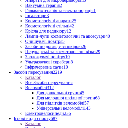
Апарати для мікродермабразії
5
Вакуумна терапія
2
Гальванотерапія та електропорація
1
Інгалятори
3
Косметологічні апарати
25
Косметологічні стільці
42
Крісла для педикюру
12
Лампи-лупи косметологічні та аксесуари
40
Очищувачі повітря
5
Засоби по догляду за шкірою
26
Перукарські та косметологічні візки
29
Зволожувачі повітря
10
Ультразвукові скрабери
8
Інфрачервона сауна
10
Засоби пересування
2219
Каталог
Все Засоби пересування
Веломобілі
312
Для дошкільної групи
45
Для молодшої шкільної групи
68
Для підлітків веломобілі
57
Універсальні веломобілі
143
Електровелосипеди
236
Ігрові види спорту
687
Каталог