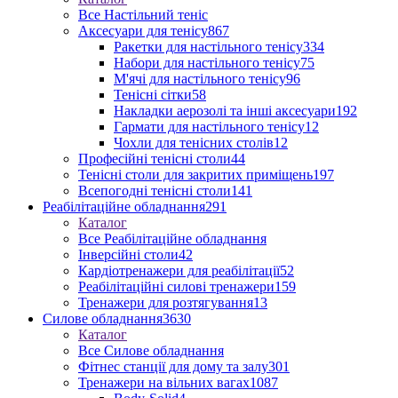
Все Настільний теніс
Аксесуари для тенісу
867
Ракетки для настільного тенісу
334
Набори для настільного тенісу
75
М'ячі для настільного тенісу
96
Тенісні сітки
58
Накладки аерозолі та інші аксесуари
192
Гармати для настільного тенісу
12
Чохли для тенісних столів
12
Професійні тенісні столи
44
Тенісні столи для закритих приміщень
197
Всепогодні тенісні столи
141
Реабілітаційне обладнання
291
Каталог
Все Реабілітаційне обладнання
Інверсійні столи
42
Кардіотренажери для реабілітації
52
Реабілітаційні силові тренажери
159
Тренажери для розтягування
13
Силове обладнання
3630
Каталог
Все Силове обладнання
Фітнес станції для дому та залу
301
Тренажери на вільних вагах
1087