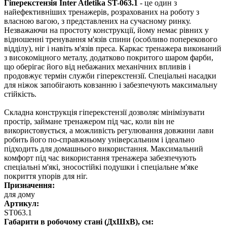
Гіперекстензія Inter Atletika ST-063.1
- це один з
найефективніших тренажерів, розрахованих на роботу з
власною вагою, з представлених на сучасному ринку.
Незважаючи на простоту конструкції, йому немає рівних у
відношенні тренування м'язів спини (особливо поперекового
відділу), ніг і навіть м'язів преса. Каркас тренажера виконаний
з високоміцного металу, додатково покритого шаром фарби,
що оберігає його від небажаних механічних впливів і
продовжує термін служби гіперекстензії. Спеціальні насадки
для ніжок запобігають ковзанню і забезпечують максимальну
стійкість.
Складна конструкція гіперекстензії дозволяє мінімізувати
простір, займане тренажером під час, коли він не
використовується, а можливість регулювання довжини лави
робить його по-справжньому універсальним і ідеально
підходить для домашнього використання. Максимальний
комфорт під час використання тренажера забезпечують
спеціальні м'які, зносостійкі подушки і спеціальне м'яке
покриття упорів для ніг.
Призначення:
для дому
Артикул:
ST063.1
Габарити в робочому стані (ДхШхВ), см: