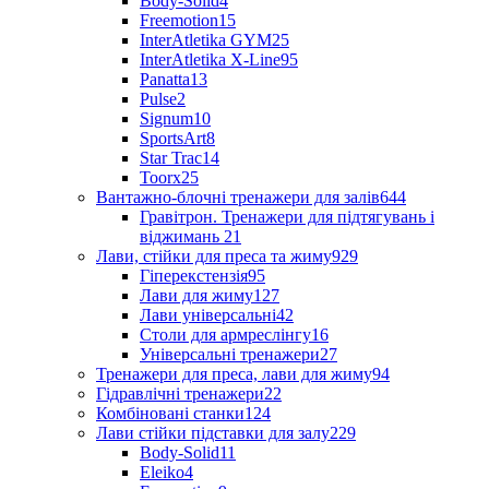
Body-Solid
4
Freemotion
15
InterAtletika GYM
25
InterAtletika X-Line
95
Panatta
13
Pulse
2
Signum
10
SportsArt
8
Star Trac
14
Toorx
25
Вантажно-блочні тренажери для залів
644
Гравітрон. Тренажери для підтягувань і
віджимань
21
Лави, стійки для преса та жиму
929
Гіперекстензія
95
Лави для жиму
127
Лави універсальні
42
Столи для армреслінгу
16
Універсальні тренажери
27
Тренажери для преса, лави для жиму
94
Гідравлічні тренажери
22
Комбіновані станки
124
Лави стійки підставки для залу
229
Body-Solid
11
Eleiko
4