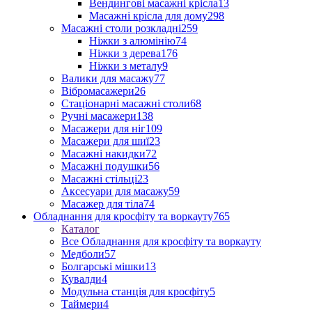
Вендингові масажні крісла
13
Масажні крісла для дому
298
Масажні столи розкладні
259
Ніжки з алюмінію
74
Ніжки з дерева
176
Ніжки з металу
9
Валики для масажу
77
Вібромасажери
26
Стаціонарні масажні столи
68
Ручні масажери
138
Масажери для ніг
109
Масажери для шиї
23
Масажні накидки
72
Масажні подушки
56
Масажні стільці
23
Аксесуари для масажу
59
Масажер для тіла
74
Обладнання для кросфіту та воркауту
765
Каталог
Все Обладнання для кросфіту та воркауту
Медболи
57
Болгарські мішки
13
Кувалди
4
Модульна станція для кросфіту
5
Таймери
4