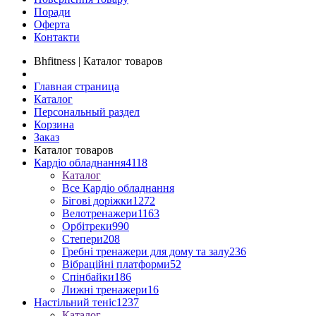
Поради
Оферта
Контакти
Bhfitness | Каталог товаров
Главная страница
Каталог
Персональный раздел
Корзина
Заказ
Каталог товаров
Кардіо обладнання
4118
Каталог
Все Кардіо обладнання
Бігові доріжки
1272
Велотренажери
1163
Орбітреки
990
Степери
208
Гребні тренажери для дому та залу
236
Вібраційні платформи
52
Спінбайки
186
Лижні тренажери
16
Настільний теніс
1237
Каталог