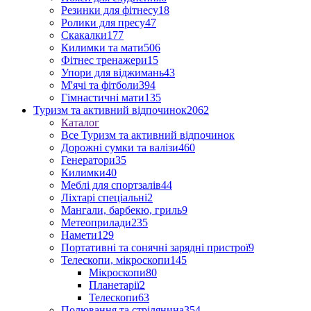
Резинки для фітнесу
18
Ролики для пресу
47
Скакалки
177
Килимки та мати
506
Фітнес тренажери
15
Упори для віджимань
43
М'ячі та фітболи
394
Гімнастичні мати
135
Туризм та активний відпочинок
2062
Каталог
Все Туризм та активний відпочинок
Дорожні сумки та валізи
460
Генератори
35
Килимки
40
Меблі для спортзалів
44
Ліхтарі спеціальні
2
Мангали, барбекю, гриль
9
Метеоприлади
235
Намети
129
Портативні та сонячні зарядні пристрої
9
Телескопи, мікроскопи
145
Мікроскопи
80
Планетарії
2
Телескопи
63
Полювання та стрілянина
354