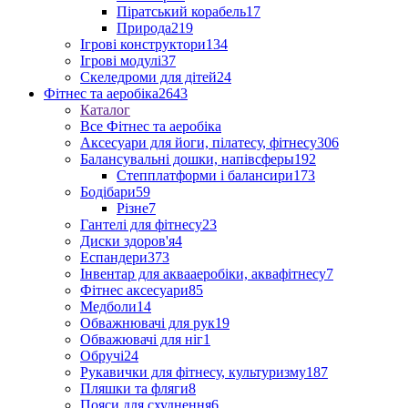
Піратський корабель
17
Природа
219
Ігрові конструктори
134
Ігрові модулі
37
Скеледроми для дітей
24
Фітнес та аеробіка
2643
Каталог
Все Фітнес та аеробіка
Аксесуари для йоги, пілатесу, фітнесу
306
Балансувальні дошки, напівсферы
192
Степплатформи і балансири
173
Бодібари
59
Різне
7
Гантелі для фітнесу
23
Диски здоров'я
4
Еспандери
373
Інвентар для аквааеробіки, аквафітнесу
7
Фітнес аксесуари
85
Медболи
14
Обважнювачі для рук
19
Обважювачі для ніг
1
Обручі
24
Рукавички для фітнесу, культуризму
187
Пляшки та фляги
8
Пояси для схуднення
6