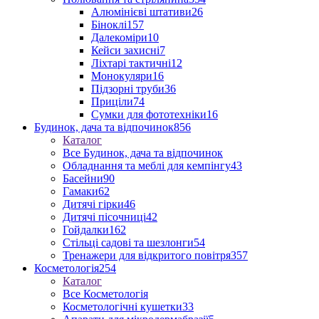
Алюмінієві штативи
26
Біноклі
157
Далекоміри
10
Кейси захисні
7
Ліхтарі тактичні
12
Монокуляри
16
Підзорні труби
36
Приціли
74
Сумки для фототехніки
16
Будинок, дача та відпочинок
856
Каталог
Все Будинок, дача та відпочинок
Обладнання та меблі для кемпінгу
43
Басейни
90
Гамаки
62
Дитячі гірки
46
Дитячі пісочниці
42
Гойдалки
162
Стільці садові та шезлонги
54
Тренажери для відкритого повітря
357
Косметологія
254
Каталог
Все Косметологія
Косметологічні кушетки
33