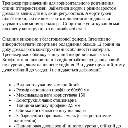
Тренажер призначений для горизонтального розгинання
спини (гіперекстензія). Займатися людям з різним зростом
дозволяє валик для ніг, який регулюється. Амортизуючі
підп’ятники, які не вимагають кріплення до підлоги та
усувають ковзання тренажера. Спортивне устаткування має
посилену конструкцію з нержавіючої сталі.
Сидіння виконано з багатошарової фанери. Інтенсивно
використовувати спортивне обладнання більше 12 годин на
добу дозволяють конструктивні особливості і матеріал.
Тренажер має оббивку зі штучної шкіри високої якості.
Комфорт при використанні сидіння забезпечує двошаровий
поліуретан, яким наповнене сидіння. Він дуже пружний, тому
дуже стійкий до усадки і не піддається деформації.
- Вид застосування: комерційний
- Розмір основного профілю: 60х60 мм
- Максимальна вага користувача 150
- Конструкція лави: стаціонарна
- Товщина металу профілю 2,5 мм
- Обивка високоякісна штучна шкіра
- Забарвлення порошкова емаль (електростатичне
напилення)
- Наповнювач двошаровий пінополіуретан, стійкий до