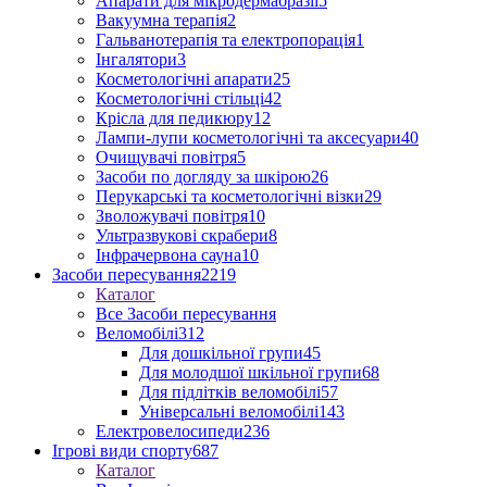
Апарати для мікродермабразії
5
Вакуумна терапія
2
Гальванотерапія та електропорація
1
Інгалятори
3
Косметологічні апарати
25
Косметологічні стільці
42
Крісла для педикюру
12
Лампи-лупи косметологічні та аксесуари
40
Очищувачі повітря
5
Засоби по догляду за шкірою
26
Перукарські та косметологічні візки
29
Зволожувачі повітря
10
Ультразвукові скрабери
8
Інфрачервона сауна
10
Засоби пересування
2219
Каталог
Все Засоби пересування
Веломобілі
312
Для дошкільної групи
45
Для молодшої шкільної групи
68
Для підлітків веломобілі
57
Універсальні веломобілі
143
Електровелосипеди
236
Ігрові види спорту
687
Каталог