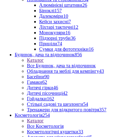
Алюмінієві штативи
26
Біноклі
157
Далекоміри
10
Кейси захисні
7
Ліхтарі тактичні
12
Монокуляри
16
Підзорні труби
36
Приціли
74
Сумки для фототехніки
16
Будинок, дача та відпочинок
856
Каталог
Все Будинок, дача та відпочинок
Обладнання та меблі для кемпінгу
43
Басейни
90
Гамаки
62
Дитячі гірки
46
Дитячі пісочниці
42
Гойдалки
162
Стільці садові та шезлонги
54
Тренажери для відкритого повітря
357
Косметологія
254
Каталог
Все Косметологія
Косметологічні кушетки
33