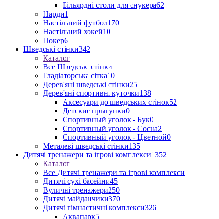
Більярдні столи для снукера
62
Нарди
1
Настільний футбол
170
Настільний хокей
10
Покер
6
Шведські стінки
342
Каталог
Все Шведські стінки
Гладіаторська сітка
10
Дерев'яні шведські стінки
25
Дерев'яні спортивні куточки
138
Аксесуари до шведських стінок
52
Детские прыгунки
0
Спортивный уголок - Бук
0
Спортивный уголок - Сосна
2
Спортивный уголок - Цветной
0
Металеві шведські стінки
135
Дитячі тренажери та ігрові комплекси
1352
Каталог
Все Дитячі тренажери та ігрові комплекси
Дитячі сухі басейни
45
Вуличні тренажери
250
Дитячі майданчики
370
Дитячі гімнастичні комплекси
326
Аквапарк
5