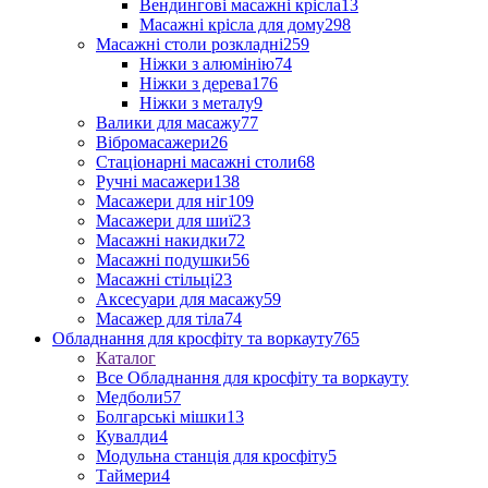
Вендингові масажні крісла
13
Масажні крісла для дому
298
Масажні столи розкладні
259
Ніжки з алюмінію
74
Ніжки з дерева
176
Ніжки з металу
9
Валики для масажу
77
Вібромасажери
26
Стаціонарні масажні столи
68
Ручні масажери
138
Масажери для ніг
109
Масажери для шиї
23
Масажні накидки
72
Масажні подушки
56
Масажні стільці
23
Аксесуари для масажу
59
Масажер для тіла
74
Обладнання для кросфіту та воркауту
765
Каталог
Все Обладнання для кросфіту та воркауту
Медболи
57
Болгарські мішки
13
Кувалди
4
Модульна станція для кросфіту
5
Таймери
4