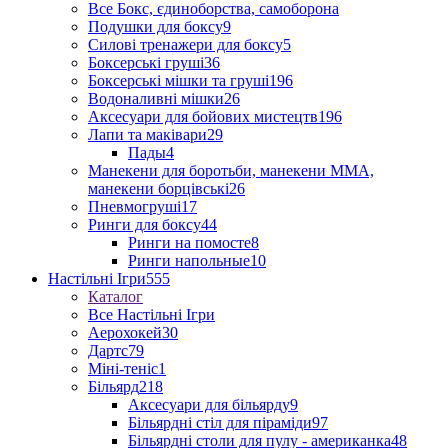
Все Бокс, єдиноборства, самоборона
Подушки для боксу
9
Силові тренажери для боксу
5
Боксерські груші
36
Боксерські мішки та груші
196
Водоналивні мішки
26
Аксесуари для бойових мистецтв
196
Лапи та маківари
29
Пады
4
Манекени для боротьби, манекени ММА,
манекени борцівські
26
Пневмогруші
17
Ринги для боксу
44
Ринги на помосте
8
Ринги напольные
10
Настільні Ігри
555
Каталог
Все Настільні Ігри
Аерохокей
30
Дартс
79
Міні-теніс
1
Більярд
218
Аксесуари для більярду
9
Більярдні стіл для піраміди
97
Більярдні столи для пулу - американка
48