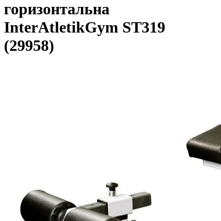
горизонтальна
InterAtletikGym ST319
(29958)