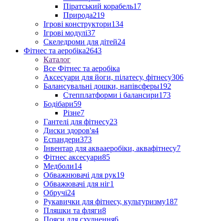
Піратський корабель
17
Природа
219
Ігрові конструктори
134
Ігрові модулі
37
Скеледроми для дітей
24
Фітнес та аеробіка
2643
Каталог
Все Фітнес та аеробіка
Аксесуари для йоги, пілатесу, фітнесу
306
Балансувальні дошки, напівсферы
192
Степплатформи і балансири
173
Бодібари
59
Різне
7
Гантелі для фітнесу
23
Диски здоров'я
4
Еспандери
373
Інвентар для аквааеробіки, аквафітнесу
7
Фітнес аксесуари
85
Медболи
14
Обважнювачі для рук
19
Обважювачі для ніг
1
Обручі
24
Рукавички для фітнесу, культуризму
187
Пляшки та фляги
8
Пояси для схуднення
6