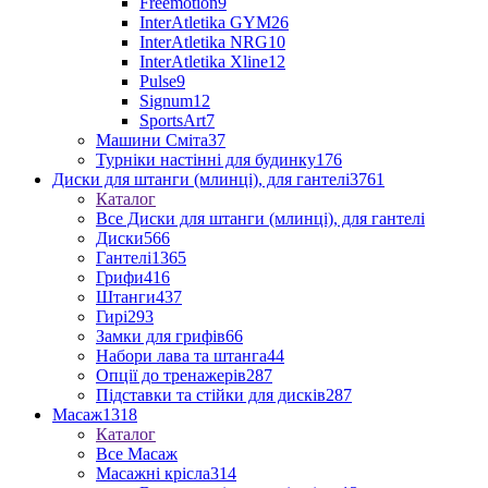
Freemotion
9
InterAtletika GYM
26
InterAtletika NRG
10
InterAtletika Xline
12
Pulse
9
Signum
12
SportsArt
7
Машини Сміта
37
Турніки настінні для будинку
176
Диски для штанги (млинці), для гантелі
3761
Каталог
Все Диски для штанги (млинці), для гантелі
Диски
566
Гантелі
1365
Грифи
416
Штанги
437
Гирі
293
Замки для грифів
66
Набори лава та штанга
44
Опції до тренажерів
287
Підставки та стійки для дисків
287
Масаж
1318
Каталог
Все Масаж
Масажні крісла
314