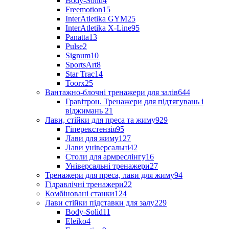
Body-Solid
4
Freemotion
15
InterAtletika GYM
25
InterAtletika X-Line
95
Panatta
13
Pulse
2
Signum
10
SportsArt
8
Star Trac
14
Toorx
25
Вантажно-блочні тренажери для залів
644
Гравітрон. Тренажери для підтягувань і
віджимань
21
Лави, стійки для преса та жиму
929
Гіперекстензія
95
Лави для жиму
127
Лави універсальні
42
Столи для армреслінгу
16
Універсальні тренажери
27
Тренажери для преса, лави для жиму
94
Гідравлічні тренажери
22
Комбіновані станки
124
Лави стійки підставки для залу
229
Body-Solid
11
Eleiko
4