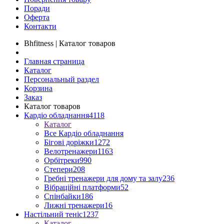
Поради
Оферта
Контакти
Bhfitness | Каталог товаров
Главная страница
Каталог
Персональный раздел
Корзина
Заказ
Каталог товаров
Кардіо обладнання
4118
Каталог
Все Кардіо обладнання
Бігові доріжки
1272
Велотренажери
1163
Орбітреки
990
Степери
208
Гребні тренажери для дому та залу
236
Вібраційні платформи
52
Спінбайки
186
Лижні тренажери
16
Настільний теніс
1237
Каталог