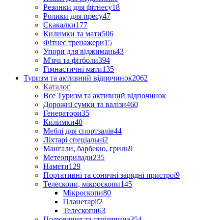
Резинки для фітнесу
18
Ролики для пресу
47
Скакалки
177
Килимки та мати
506
Фітнес тренажери
15
Упори для віджимань
43
М'ячі та фітболи
394
Гімнастичні мати
135
Туризм та активний відпочинок
2062
Каталог
Все Туризм та активний відпочинок
Дорожні сумки та валізи
460
Генератори
35
Килимки
40
Меблі для спортзалів
44
Ліхтарі спеціальні
2
Мангали, барбекю, гриль
9
Метеоприлади
235
Намети
129
Портативні та сонячні зарядні пристрої
9
Телескопи, мікроскопи
145
Мікроскопи
80
Планетарії
2
Телескопи
63
Полювання та стрілянина
354