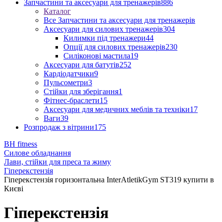
Запчастини та аксесуари для тренажерів
886
Каталог
Все Запчастини та аксесуари для тренажерів
Аксесуари для силових тренажерів
304
Килимки під тренажери
44
Опції для силових тренажерів
230
Силіконові мастила
19
Аксесуари для батутів
252
Кардіодатчики
9
Пульсометри
3
Стійки для зберігання
1
Фітнес-браслети
15
Аксесуари для медичних меблів та техніки
17
Ваги
39
Розпродаж з вітрини
175
BH fitness
Силове обладнання
Лави, стійки для преса та жиму
Гіперекстензія
Гіперекстензія горизонтальна InterAtletikGym ST319 купити в
Києві
Гіперекстензія