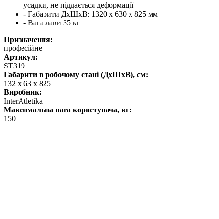
усадки, не піддається деформації
- Габарити ДхШхВ: 1320 х 630 х 825 мм
- Вага лави 35 кг
Призначення:
професійне
Артикул:
ST319
Габарити в робочому стані (ДхШхВ), см:
132 х 63 х 825
Виробник:
InterAtletika
Максимальна вага користувача, кг:
150