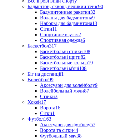
Все Ігрові види спорту
Бадмінтон, сквош, великий теніс
90
Бадминтонные ракетки
32
Воланы для бадминтона
9
Наборы для бадминтона
13
Сітки
11
Спортивне взуття
2
Спортивная одежда
6
Баскетбол
317
Баскетбольні стійки
108
Баскетбольні щити
82
Баскетбольные кольца
19
Баскетбольні м'ячі
108
Біг на дистанції
1
Волейбол
99
Аксесуари для волейболу
9
Волейбольный мячи
87
Стійки
3
Хокей
17
Ворота
16
Сітки
1
Футбол
163
Аксесуари для футболу
57
Ворота та сітки
44
Футбольный мяч
38