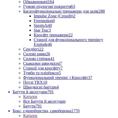
Обважнювачі
164
Гумові підлогові покриття
63
Багатофункціональні тренажери для залів
288
Impulse Zone (Crossfit)
2
Freemotion
0
SportsArt
0
Star Trac
3
Кросфіт тренажери
22
Станції для функціонального тренінгу
Explode
46
Сендбегі
22
Силові рами
26
Силові стрічки
41
Скакалки швидкісні
7
Станції для кросфіту
7
Тумби та пліобокси
5
Функціональний тренінг і Кроссфіт
37
Петлі TRX
10
Швидкісні бар'єри
4
Батути й аксесуари
791
Каталог
Все Батути й аксесуари
Батути
791
Бокс, єдиноборства, самоборона
1770
Каталог