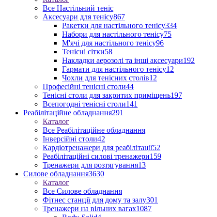
Все Настільний теніс
Аксесуари для тенісу
867
Ракетки для настільного тенісу
334
Набори для настільного тенісу
75
М'ячі для настільного тенісу
96
Тенісні сітки
58
Накладки аерозолі та інші аксесуари
192
Гармати для настільного тенісу
12
Чохли для тенісних столів
12
Професійні тенісні столи
44
Тенісні столи для закритих приміщень
197
Всепогодні тенісні столи
141
Реабілітаційне обладнання
291
Каталог
Все Реабілітаційне обладнання
Інверсійні столи
42
Кардіотренажери для реабілітації
52
Реабілітаційні силові тренажери
159
Тренажери для розтягування
13
Силове обладнання
3630
Каталог
Все Силове обладнання
Фітнес станції для дому та залу
301
Тренажери на вільних вагах
1087