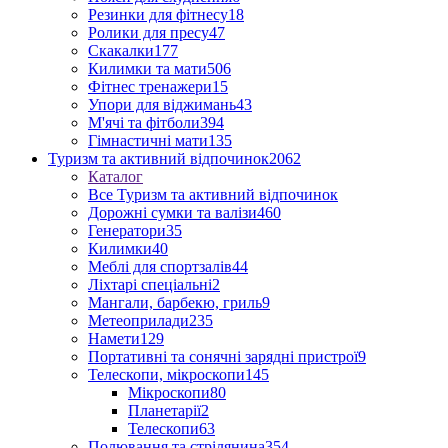
Резинки для фітнесу
18
Ролики для пресу
47
Скакалки
177
Килимки та мати
506
Фітнес тренажери
15
Упори для віджимань
43
М'ячі та фітболи
394
Гімнастичні мати
135
Туризм та активний відпочинок
2062
Каталог
Все Туризм та активний відпочинок
Дорожні сумки та валізи
460
Генератори
35
Килимки
40
Меблі для спортзалів
44
Ліхтарі спеціальні
2
Мангали, барбекю, гриль
9
Метеоприлади
235
Намети
129
Портативні та сонячні зарядні пристрої
9
Телескопи, мікроскопи
145
Мікроскопи
80
Планетарії
2
Телескопи
63
Полювання та стрілянина
354