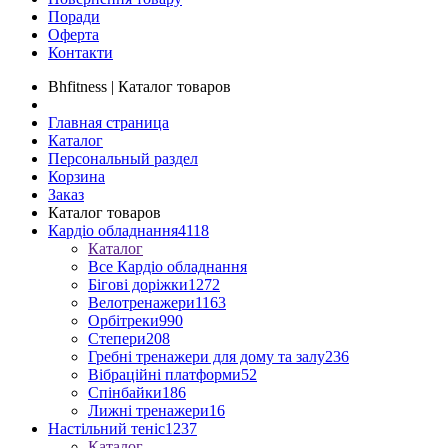
Поради
Оферта
Контакти
Bhfitness | Каталог товаров
Главная страница
Каталог
Персональный раздел
Корзина
Заказ
Каталог товаров
Кардіо обладнання
4118
Каталог
Все Кардіо обладнання
Бігові доріжки
1272
Велотренажери
1163
Орбітреки
990
Степери
208
Гребні тренажери для дому та залу
236
Вібраційні платформи
52
Спінбайки
186
Лижні тренажери
16
Настільний теніс
1237
Каталог