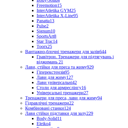
Body-Solid
4
Freemotion
15
InterAtletika GYM
25
InterAtletika X-Line
95
Panatta
13
Pulse
2
Signum
10
SportsArt
8
Star Trac
14
Toorx
25
Вантажно-блочні тренажери для залів
644
Гравітрон. Тренажери для підтягувань і
віджимань
21
Лави, стійки для преса та жиму
929
Гіперекстензія
95
Лави для жиму
127
Лави універсальні
42
Столи для армреслінгу
16
Універсальні тренажери
27
Тренажери для преса, лави для жиму
94
Гідравлічні тренажери
22
Комбіновані станки
124
Лави стійки підставки для залу
229
Body-Solid
11
Eleiko
4