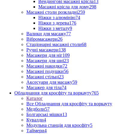
Вендингові масажні крісла
13
Масажні крісла для дому
298
Масажні столи розкладні
259
Ніжки з алюмінію
74
Ніжки з дерева
176
Ніжки з металу
9
Валики для масажу
77
Вібромасажери
26
Стаціонарні масажні столи
68
Ручні масажери
138
Масажери для ніг
109
Масажери для шиї
23
Масажні накидки
72
Масажні подушки
56
Масажні стільці
23
Аксесуари для масажу
59
Масажер для тіла
74
Обладнання для кросфіту та воркауту
765
Каталог
Все Обладнання для кросфіту та воркауту
Медболи
57
Болгарські мішки
13
Кувалди
4
Модульна станція для кросфіту
5
Таймери
4