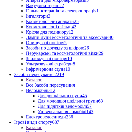
Апарати для мікродермабразії
5
Вакуумна терапія
2
Гальванотерапія та електропорація
1
Інгалятори
3
Косметологічні апарати
25
Косметологічні стільці
42
Крісла для педикюру
12
Лампи-лупи косметологічні та аксесуари
40
Очищувачі повітря
5
Засоби по догляду за шкірою
26
Перукарські та косметологічні візки
29
Зволожувачі повітря
10
Ультразвукові скрабери
8
Інфрачервона сауна
10
Засоби пересування
2219
Каталог
Все Засоби пересування
Веломобілі
312
Для дошкільної групи
45
Для молодшої шкільної групи
68
Для підлітків веломобілі
57
Універсальні веломобілі
143
Електровелосипеди
236
Ігрові види спорту
687
Каталог