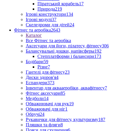
Піратський корабель
17
Природа
219
Ігрові конструктори
134
Ігрові модулі
37
Скеледроми для дітей
24
Фітнес та аеробіка
2643
Каталог
Все Фітнес та аеробіка
Аксесуари для йоги, пілатесу, фітнесу
306
Балансувальні дошки, напівсферы
192
Степплатформи і балансири
173
Бодібари
59
Різне
7
Гантелі для фітнесу
23
Диски здоров'я
4
Еспандери
373
Інвентар для аквааеробіки, аквафітнесу
7
Фітнес аксесуари
85
Медболи
14
Обважнювачі для рук
19
Обважювачі для ніг
1
Обручі
24
Рукавички для фітнесу, культуризму
187
Пляшки та фляги
8
Пояси для схуднення
6