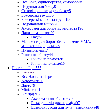
Все Бокс, єдиноборства, самоборона
Подушки для боксу
9
Силові тренажери для боксу
5
Боксерські груші
36
Боксерські мішки та груші
196
Водоналивні мішки
26
Аксесуари для бойових мистецтв
196
Лапи та маківари
29
Пады
4
Манекени для боротьби, манекени ММА,
манекени борцівські
26
Пневмогруші
17
Ринги для боксу
44
Ринги на помосте
8
Ринги напольные
10
Настільні Ігри
555
Каталог
Все Настільні Ігри
Аерохокей
30
Дартс
79
Міні-теніс
1
Більярд
218
Аксесуари для більярду
9
Більярдні стіл для піраміди
97
Більярдні столи для пулу - американка
48