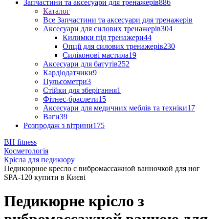
Запчастини та аксесуари для тренажерів
886
Каталог
Все Запчастини та аксесуари для тренажерів
Аксесуари для силових тренажерів
304
Килимки під тренажери
44
Опції для силових тренажерів
230
Силіконові мастила
19
Аксесуари для батутів
252
Кардіодатчики
9
Пульсометри
3
Стійки для зберігання
1
Фітнес-браслети
15
Аксесуари для медичних меблів та техніки
17
Ваги
39
Розпродаж з вітрини
175
BH fitness
Косметологія
Крісла для педикюру
Педикюрное кресло с вибромассажной ванночкой для ног
SPA-120 купити в Києві
Педикюрне крісло з