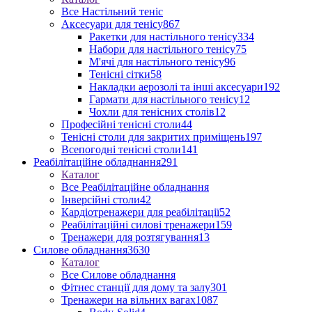
Все Настільний теніс
Аксесуари для тенісу
867
Ракетки для настільного тенісу
334
Набори для настільного тенісу
75
М'ячі для настільного тенісу
96
Тенісні сітки
58
Накладки аерозолі та інші аксесуари
192
Гармати для настільного тенісу
12
Чохли для тенісних столів
12
Професійні тенісні столи
44
Тенісні столи для закритих приміщень
197
Всепогодні тенісні столи
141
Реабілітаційне обладнання
291
Каталог
Все Реабілітаційне обладнання
Інверсійні столи
42
Кардіотренажери для реабілітації
52
Реабілітаційні силові тренажери
159
Тренажери для розтягування
13
Силове обладнання
3630
Каталог
Все Силове обладнання
Фітнес станції для дому та залу
301
Тренажери на вільних вагах
1087