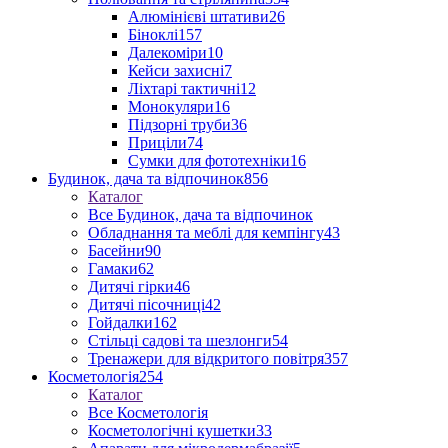
Алюмінієві штативи
26
Біноклі
157
Далекоміри
10
Кейси захисні
7
Ліхтарі тактичні
12
Монокуляри
16
Підзорні труби
36
Приціли
74
Сумки для фототехніки
16
Будинок, дача та відпочинок
856
Каталог
Все Будинок, дача та відпочинок
Обладнання та меблі для кемпінгу
43
Басейни
90
Гамаки
62
Дитячі гірки
46
Дитячі пісочниці
42
Гойдалки
162
Стільці садові та шезлонги
54
Тренажери для відкритого повітря
357
Косметологія
254
Каталог
Все Косметологія
Косметологічні кушетки
33