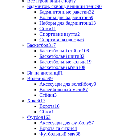
Все Ігрові види спорту
Бадмінтон, сквош, великий теніс
90
Бадминтонные ракетки
32
Воланы для бадминтона
9
Наборы для бадминтона
13
Сітки
11
Спортивне взуття
2
Спортивная одежда
6
Баскетбол
317
Баскетбольні стійки
108
Баскетбольні щити
82
Баскетбольные кольца
19
Баскетбольні м'ячі
108
Біг на дистанції
1
Волейбол
99
Аксесуари для волейболу
9
Волейбольный мячи
87
Стійки
3
Хокей
17
Ворота
16
Сітки
1
Футбол
163
Аксесуари для футболу
57
Ворота та сітки
44
Футбольный мяч
38