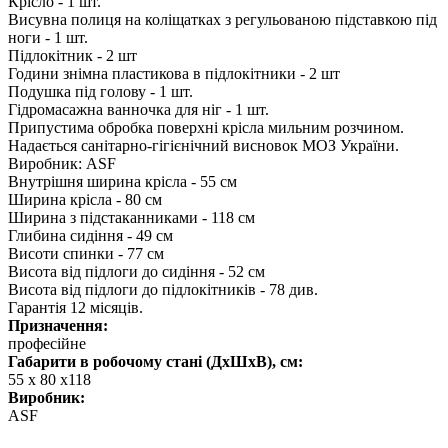
Крісло - 1 шт.
Висувна полиця на коліщатках з регульованою підставкою під
ноги - 1 шт.
Підлокітник - 2 шт
Години знімна пластикова в підлокітники - 2 шт
Подушка під голову - 1 шт.
Гідромасажна ванночка для ніг - 1 шт.
Припустима обробка поверхні крісла мильним розчином.
Надається санітарно-гігієнічний висновок МОЗ України.
Виробник: ASF
Внутрішня ширина крісла - 55 см
Ширина крісла - 80 см
Ширина з підстаканниками - 118 см
Глибина сидіння - 49 см
Висоти спинки - 77 см
Висота від підлоги до сидіння - 52 см
Висота від підлоги до підлокітників - 78 див.
Гарантія 12 місяців.
Призначення:
професійне
Габарити в робочому стані (ДхШхВ), см:
55 x 80 x118
Виробник:
ASF