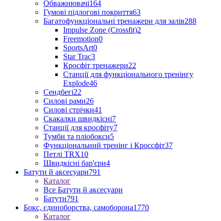
Обважнювачі
164
Гумові підлогові покриття
63
Багатофункціональні тренажери для залів
288
Impulse Zone (Crossfit)
2
Freemotion
0
SportsArt
0
Star Trac
3
Кросфіт тренажери
22
Станції для функціонального тренінгу
Explode
46
Сендбегі
22
Силові рами
26
Силові стрічки
41
Скакалки швидкісні
7
Станції для кросфіту
7
Тумби та пліобокси
5
Функціональний тренінг і Кроссфіт
37
Петлі TRX
10
Швидкісні бар'єри
4
Батути й аксесуари
791
Каталог
Все Батути й аксесуари
Батути
791
Бокс, єдиноборства, самоборона
1770
Каталог