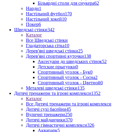
Більярдні столи для снукера
62
Нарди
1
Настільний футбол
170
Настільний хокей
10
Покер
6
Шведські стінки
342
Каталог
Все Шведські стінки
Гладіаторська сітка
10
Дерев'яні шведські стінки
25
Дерев'яні спортивні куточки
138
Аксесуари до шведських стінок
52
Детские прыгунки
0
Спортивный уголок - Бук
0
Спортивный уголок - Сосна
2
Спортивный уголок - Цветной
0
Металеві шведські стінки
135
Дитячі тренажери та ігрові комплекси
1352
Каталог
Все Дитячі тренажери та ігрові комплекси
Дитячі сухі басейни
45
Вуличні тренажери
250
Дитячі майданчики
370
Дитячі гімнастичні комплекси
326
Аквапарк
5