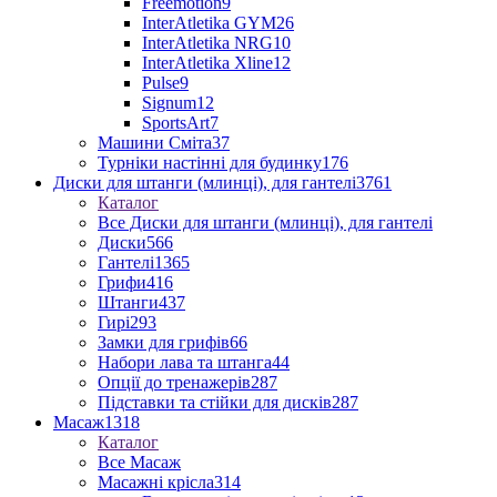
Freemotion
9
InterAtletika GYM
26
InterAtletika NRG
10
InterAtletika Xline
12
Pulse
9
Signum
12
SportsArt
7
Машини Сміта
37
Турніки настінні для будинку
176
Диски для штанги (млинці), для гантелі
3761
Каталог
Все Диски для штанги (млинці), для гантелі
Диски
566
Гантелі
1365
Грифи
416
Штанги
437
Гирі
293
Замки для грифів
66
Набори лава та штанга
44
Опції до тренажерів
287
Підставки та стійки для дисків
287
Масаж
1318
Каталог
Все Масаж
Масажні крісла
314