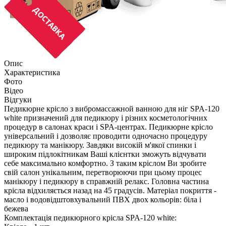
Опис
Характеристика
Фото
Відео
Відгуки
Педикюрне крісло з вибромассажной ванною для ніг SPA-120
white призначений для педикюру і різних косметологічних
процедур в салонах краси і SPA-центрах. Педикюрне крісло
універсальний і дозволяє проводити одночасно процедуру
педикюру та манікюру. Завдяки високій м'якої спинки і
широким підлокітникам Ваші клієнтки зможуть відчувати
себе максимально комфортно. З таким кріслом Ви зробите
свій салон унікальним, перетворюючи при цьому процес
манікюру і педикюру в справжній релакс. Головна частина
крісла відхиляється назад на 45 градусів. Матеріал покриття -
масло і водовідштовхувальний ПВХ двох кольорів: біла і
бежева
Комплектація педикюрного крісла SPA-120 white: