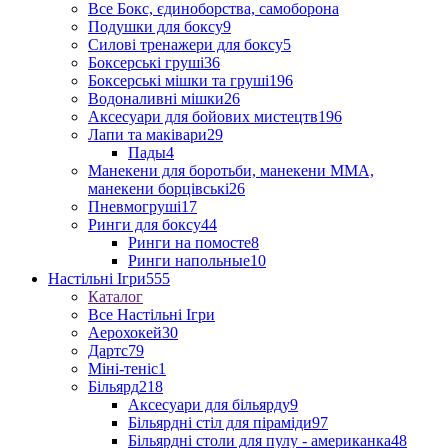
Все Бокс, єдиноборства, самоборона
Подушки для боксу
9
Силові тренажери для боксу
5
Боксерські груші
36
Боксерські мішки та груші
196
Водоналивні мішки
26
Аксесуари для бойових мистецтв
196
Лапи та маківари
29
Пады
4
Манекени для боротьби, манекени ММА,
манекени борцівські
26
Пневмогруші
17
Ринги для боксу
44
Ринги на помосте
8
Ринги напольные
10
Настільні Ігри
555
Каталог
Все Настільні Ігри
Аерохокей
30
Дартс
79
Міні-теніс
1
Більярд
218
Аксесуари для більярду
9
Більярдні стіл для піраміди
97
Більярдні столи для пулу - американка
48