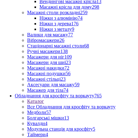
Вендингові масажні крісла
13
Масажні крісла для дому
298
Масажні столи розкладні
259
Ніжки з алюмінію
74
Ніжки з дерева
176
Ніжки з металу
9
Валики для масажу
77
Вібромасажери
26
Стаціонарні масажні столи
68
Ручні масажери
138
Масажери для ніг
109
Масажери для шиї
23
Масажні накидки
72
Масажні подушки
56
Масажні стільці
23
Аксесуари для масажу
59
Масажер для тіла
74
Обладнання для кросфіту та воркауту
765
Каталог
Все Обладнання для кросфіту та воркауту
Медболи
57
Болгарські мішки
13
Кувалди
4
Модульна станція для кросфіту
5
Таймери
4