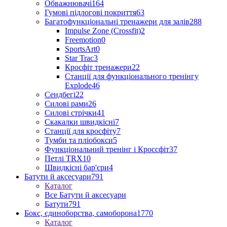
Обважнювачі
164
Гумові підлогові покриття
63
Багатофункціональні тренажери для залів
288
Impulse Zone (Crossfit)
2
Freemotion
0
SportsArt
0
Star Trac
3
Кросфіт тренажери
22
Станції для функціонального тренінгу
Explode
46
Сендбегі
22
Силові рами
26
Силові стрічки
41
Скакалки швидкісні
7
Станції для кросфіту
7
Тумби та пліобокси
5
Функціональний тренінг і Кроссфіт
37
Петлі TRX
10
Швидкісні бар'єри
4
Батути й аксесуари
791
Каталог
Все Батути й аксесуари
Батути
791
Бокс, єдиноборства, самоборона
1770
Каталог