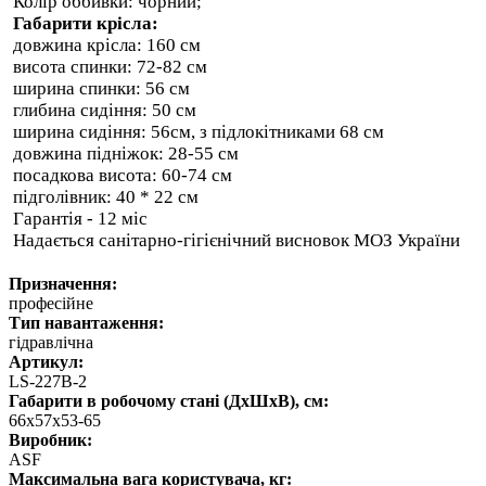
Колір оббивки: чорний;
Габарити крісла:
довжина крісла: 160 см
висота спинки: 72-82 см
ширина спинки: 56 см
глибина сидіння: 50 см
ширина сидіння: 56см, з підлокітниками 68 см
довжина підніжок: 28-55 см
посадкова висота: 60-74 см
підголівник: 40 * 22 см
Гарантія - 12 міс
Надається санітарно-гігієнічний висновок МОЗ України
Призначення:
професійне
Тип навантаження:
гідравлічна
Артикул:
LS-227B-2
Габарити в робочому стані (ДхШхВ), см:
66х57х53-65
Виробник:
ASF
Максимальна вага користувача, кг: