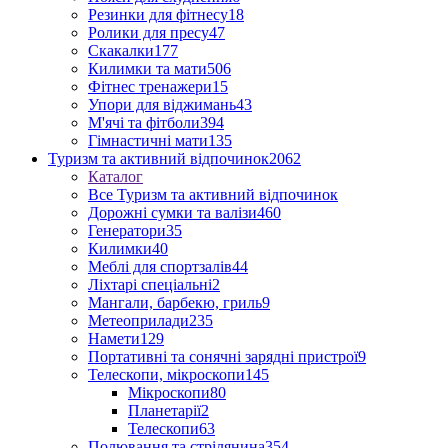
Резинки для фітнесу
18
Ролики для пресу
47
Скакалки
177
Килимки та мати
506
Фітнес тренажери
15
Упори для віджимань
43
М'ячі та фітболи
394
Гімнастичні мати
135
Туризм та активний відпочинок
2062
Каталог
Все Туризм та активний відпочинок
Дорожні сумки та валізи
460
Генератори
35
Килимки
40
Меблі для спортзалів
44
Ліхтарі спеціальні
2
Мангали, барбекю, гриль
9
Метеоприлади
235
Намети
129
Портативні та сонячні зарядні пристрої
9
Телескопи, мікроскопи
145
Мікроскопи
80
Планетарії
2
Телескопи
63
Полювання та стрілянина
354