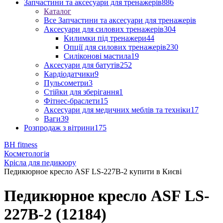
Запчастини та аксесуари для тренажерів
886
Каталог
Все Запчастини та аксесуари для тренажерів
Аксесуари для силових тренажерів
304
Килимки під тренажери
44
Опції для силових тренажерів
230
Силіконові мастила
19
Аксесуари для батутів
252
Кардіодатчики
9
Пульсометри
3
Стійки для зберігання
1
Фітнес-браслети
15
Аксесуари для медичних меблів та техніки
17
Ваги
39
Розпродаж з вітрини
175
BH fitness
Косметологія
Крісла для педикюру
Педикюрное кресло ASF LS-227B-2 купити в Києві
Педикюрное кресло ASF LS-
227B-2 (12184)