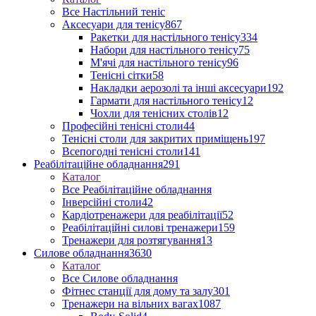
Все Настільний теніс
Аксесуари для тенісу
867
Ракетки для настільного тенісу
334
Набори для настільного тенісу
75
М'ячі для настільного тенісу
96
Тенісні сітки
58
Накладки аерозолі та інші аксесуари
192
Гармати для настільного тенісу
12
Чохли для тенісних столів
12
Професійні тенісні столи
44
Тенісні столи для закритих приміщень
197
Всепогодні тенісні столи
141
Реабілітаційне обладнання
291
Каталог
Все Реабілітаційне обладнання
Інверсійні столи
42
Кардіотренажери для реабілітації
52
Реабілітаційні силові тренажери
159
Тренажери для розтягування
13
Силове обладнання
3630
Каталог
Все Силове обладнання
Фітнес станції для дому та залу
301
Тренажери на вільних вагах
1087