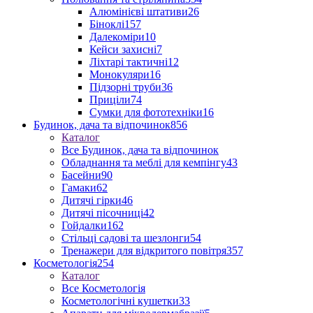
Алюмінієві штативи
26
Біноклі
157
Далекоміри
10
Кейси захисні
7
Ліхтарі тактичні
12
Монокуляри
16
Підзорні труби
36
Приціли
74
Сумки для фототехніки
16
Будинок, дача та відпочинок
856
Каталог
Все Будинок, дача та відпочинок
Обладнання та меблі для кемпінгу
43
Басейни
90
Гамаки
62
Дитячі гірки
46
Дитячі пісочниці
42
Гойдалки
162
Стільці садові та шезлонги
54
Тренажери для відкритого повітря
357
Косметологія
254
Каталог
Все Косметологія
Косметологічні кушетки
33