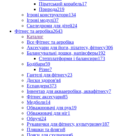
Піратський корабель
17
Природа
219
Ігрові конструктори
134
Ігрові модулі
37
Скеледроми для дітей
24
Фітнес та аеробіка
2643
Каталог
Все Фітнес та аеробіка
Аксесуари для йоги, пілатесу, фітнесу
306
Балансувальні дошки, напівсферы
192
Степплатформи і балансири
173
Бодібари
59
Різне
7
Гантелі для фітнесу
23
Диски здоров'я
4
Еспандери
373
Інвентар для аквааеробіки, аквафітнесу
7
Фітнес аксесуари
85
Медболи
14
Обважнювачі для рук
19
Обважювачі для ніг
1
Обручі
24
Рукавички для фітнесу, культуризму
187
Пляшки та фляги
8
Пояси для схуднення
6