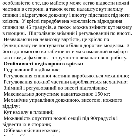
особливістю є те, що майстер може легко відвести ножні
частини в сторони, а також легко налаштує кут нахилу
спинки і відрегулює довжину і висоту підставок під ноги
клієнта. У кріслі передбачена можливість відкидання
спинки на 45 градусів, а також можна змінити кут нахилу
в площині. Підголівник знімний і регульований по висоті.
Незважаючи на невисоку вартість, це крісло по
функціоналу не поступається більш дорогим моделям. З
його допомогою ви забезпечите максимальний комфорт
клієнтам, а фахівець - з зручністю виконає свою роботу.
Особливості педікюрного крісла:
Гідравлічний підйомник;
Регулювання спинної частини виробляються механічно;
Регулювання ножної частини виробляються механічно;
Знімний і регульований по висоті підголівник;
Максимально допустиме навантаження: 150 кг;
Механічне управління довжиною, висотою, ножного
відділу;
Кут нахилу в площині;
Можливість опустити ножні секції під 90градусів і
відвести їх в сторони;
Оббивка якісний кожзам;