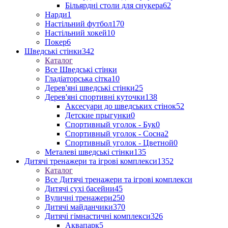
Більярдні столи для снукера
62
Нарди
1
Настільний футбол
170
Настільний хокей
10
Покер
6
Шведські стінки
342
Каталог
Все Шведські стінки
Гладіаторська сітка
10
Дерев'яні шведські стінки
25
Дерев'яні спортивні куточки
138
Аксесуари до шведських стінок
52
Детские прыгунки
0
Спортивный уголок - Бук
0
Спортивный уголок - Сосна
2
Спортивный уголок - Цветной
0
Металеві шведські стінки
135
Дитячі тренажери та ігрові комплекси
1352
Каталог
Все Дитячі тренажери та ігрові комплекси
Дитячі сухі басейни
45
Вуличні тренажери
250
Дитячі майданчики
370
Дитячі гімнастичні комплекси
326
Аквапарк
5