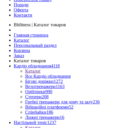
Поради
Оферта
Контакти
Bhfitness | Каталог товаров
Главная страница
Каталог
Персональный раздел
Корзина
Заказ
Каталог товаров
Кардіо обладнання
4118
Каталог
Все Кардіо обладнання
Бігові доріжки
1272
Велотренажери
1163
Орбітреки
990
Степери
208
Гребні тренажери для дому та залу
236
Вібраційні платформи
52
Спінбайки
186
Лижні тренажери
16
Настільний теніс
1237
Каталог