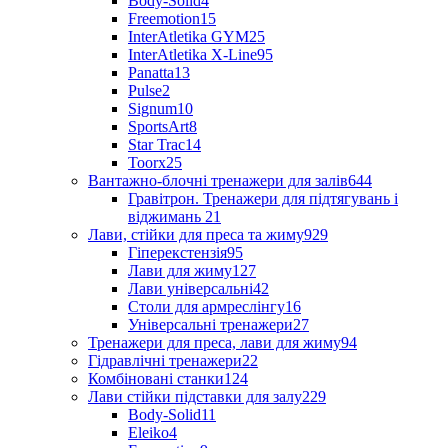
Body-Solid
4
Freemotion
15
InterAtletika GYM
25
InterAtletika X-Line
95
Panatta
13
Pulse
2
Signum
10
SportsArt
8
Star Trac
14
Toorx
25
Вантажно-блочні тренажери для залів
644
Гравітрон. Тренажери для підтягувань і
віджимань
21
Лави, стійки для преса та жиму
929
Гіперекстензія
95
Лави для жиму
127
Лави універсальні
42
Столи для армреслінгу
16
Універсальні тренажери
27
Тренажери для преса, лави для жиму
94
Гідравлічні тренажери
22
Комбіновані станки
124
Лави стійки підставки для залу
229
Body-Solid
11
Eleiko
4