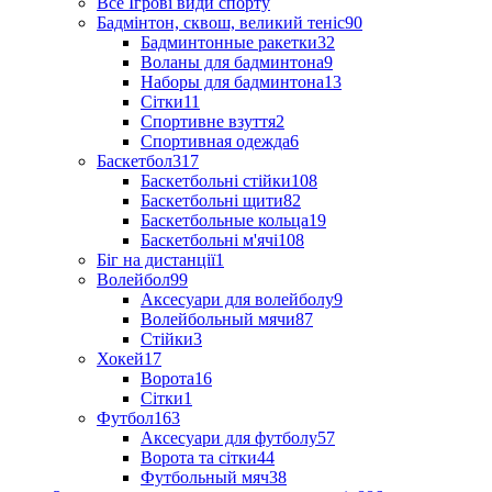
Все Ігрові види спорту
Бадмінтон, сквош, великий теніс
90
Бадминтонные ракетки
32
Воланы для бадминтона
9
Наборы для бадминтона
13
Сітки
11
Спортивне взуття
2
Спортивная одежда
6
Баскетбол
317
Баскетбольні стійки
108
Баскетбольні щити
82
Баскетбольные кольца
19
Баскетбольні м'ячі
108
Біг на дистанції
1
Волейбол
99
Аксесуари для волейболу
9
Волейбольный мячи
87
Стійки
3
Хокей
17
Ворота
16
Сітки
1
Футбол
163
Аксесуари для футболу
57
Ворота та сітки
44
Футбольный мяч
38