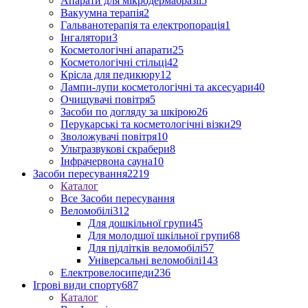
Апарати для мікродермабразії
5
Вакуумна терапія
2
Гальванотерапія та електропорація
1
Інгалятори
3
Косметологічні апарати
25
Косметологічні стільці
42
Крісла для педикюру
12
Лампи-лупи косметологічні та аксесуари
40
Очищувачі повітря
5
Засоби по догляду за шкірою
26
Перукарські та косметологічні візки
29
Зволожувачі повітря
10
Ультразвукові скрабери
8
Інфрачервона сауна
10
Засоби пересування
2219
Каталог
Все Засоби пересування
Веломобілі
312
Для дошкільної групи
45
Для молодшої шкільної групи
68
Для підлітків веломобілі
57
Універсальні веломобілі
143
Електровелосипеди
236
Ігрові види спорту
687
Каталог