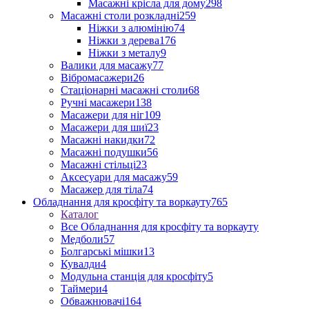
Масажні крісла для дому
298
Масажні столи розкладні
259
Ніжки з алюмінію
74
Ніжки з дерева
176
Ніжки з металу
9
Валики для масажу
77
Вібромасажери
26
Стаціонарні масажні столи
68
Ручні масажери
138
Масажери для ніг
109
Масажери для шиї
23
Масажні накидки
72
Масажні подушки
56
Масажні стільці
23
Аксесуари для масажу
59
Масажер для тіла
74
Обладнання для кросфіту та воркауту
765
Каталог
Все Обладнання для кросфіту та воркауту
Медболи
57
Болгарські мішки
13
Кувалди
4
Модульна станція для кросфіту
5
Таймери
4
Обважнювачі
164