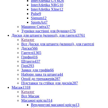
InterAtletika GYM
26
InterAtletika NRG
10
InterAtletika Xline
12
Pulse
9
Signum
12
SportsArt
7
Машини Сміта
37
Турніки настінні для будинку
176
Диски для штанги (млинці), для гантелі
3761
Каталог
Все Диски для штанги (млинці), для гантелі
Диски
566
Гантелі
1365
Грифи
416
Штанги
437
Гирі
293
Замки для грифів
66
Набори лава та штанга
44
Опції до тренажерів
287
Підставки та стійки для дисків
287
Масаж
1318
Каталог
Все Масаж
Масажні крісла
314
Вендингові масажні крісла
13