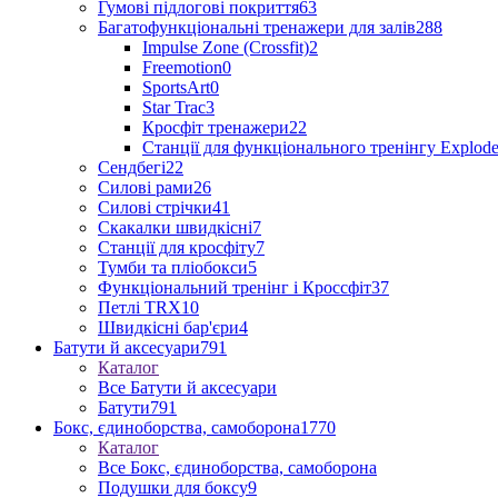
Гумові підлогові покриття
63
Багатофункціональні тренажери для залів
288
Impulse Zone (Crossfit)
2
Freemotion
0
SportsArt
0
Star Trac
3
Кросфіт тренажери
22
Станції для функціонального тренінгу Explod
Сендбегі
22
Силові рами
26
Силові стрічки
41
Скакалки швидкісні
7
Станції для кросфіту
7
Тумби та пліобокси
5
Функціональний тренінг і Кроссфіт
37
Петлі TRX
10
Швидкісні бар'єри
4
Батути й аксесуари
791
Каталог
Все Батути й аксесуари
Батути
791
Бокс, єдиноборства, самоборона
1770
Каталог
Все Бокс, єдиноборства, самоборона
Подушки для боксу
9