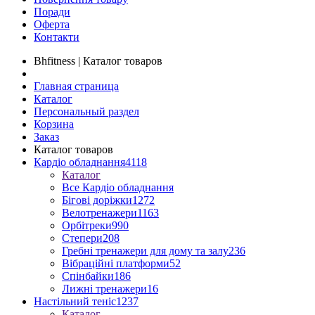
Поради
Оферта
Контакти
Bhfitness | Каталог товаров
Главная страница
Каталог
Персональный раздел
Корзина
Заказ
Каталог товаров
Кардіо обладнання
4118
Каталог
Все Кардіо обладнання
Бігові доріжки
1272
Велотренажери
1163
Орбітреки
990
Степери
208
Гребні тренажери для дому та залу
236
Вібраційні платформи
52
Спінбайки
186
Лижні тренажери
16
Настільний теніс
1237
Каталог