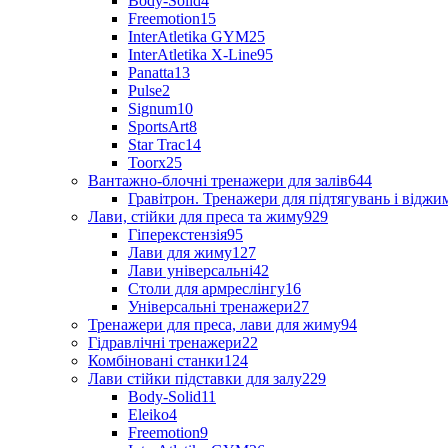
Body-Solid
4
Freemotion
15
InterAtletika GYM
25
InterAtletika X-Line
95
Panatta
13
Pulse
2
Signum
10
SportsArt
8
Star Trac
14
Toorx
25
Вантажно-блочні тренажери для залів
644
Гравітрон. Тренажери для підтягувань і відж
Лави, стійки для преса та жиму
929
Гіперекстензія
95
Лави для жиму
127
Лави універсальні
42
Столи для армреслінгу
16
Універсальні тренажери
27
Тренажери для преса, лави для жиму
94
Гідравлічні тренажери
22
Комбіновані станки
124
Лави стійки підставки для залу
229
Body-Solid
11
Eleiko
4
Freemotion
9