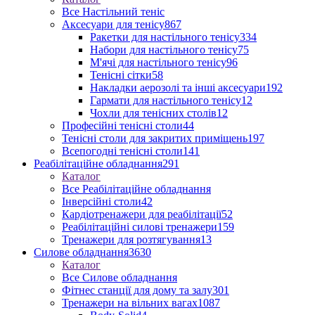
Все Настільний теніс
Аксесуари для тенісу
867
Ракетки для настільного тенісу
334
Набори для настільного тенісу
75
М'ячі для настільного тенісу
96
Тенісні сітки
58
Накладки аерозолі та інші аксесуари
192
Гармати для настільного тенісу
12
Чохли для тенісних столів
12
Професійні тенісні столи
44
Тенісні столи для закритих приміщень
197
Всепогодні тенісні столи
141
Реабілітаційне обладнання
291
Каталог
Все Реабілітаційне обладнання
Інверсійні столи
42
Кардіотренажери для реабілітації
52
Реабілітаційні силові тренажери
159
Тренажери для розтягування
13
Силове обладнання
3630
Каталог
Все Силове обладнання
Фітнес станції для дому та залу
301
Тренажери на вільних вагах
1087