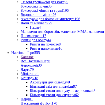
Силові тренажери для боксу
5
Боксерські груші
36
Боксерські мішки та груші
196
Водоналивні мішки
26
Аксесуари для бойових мистецтв
196
Лапи та маківари
29
Пады
4
Манекени для боротьби, манекени ММА, манекени 
Пневмогруші
17
Ринги для боксу
44
Ринги на помосте
8
Ринги напольные
10
Настільні Ігри
555
Каталог
Все Настільні Ігри
Аерохокей
30
Дартс
79
Міні-теніс
1
Більярд
218
Аксесуари для більярду
9
Більярдні стіл для піраміди
97
Більярдні столи для пулу - американка
48
Більярдні столи для снукера
62
Нарди
1
Настільний футбол
170