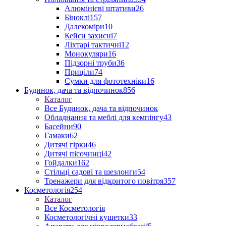
Алюмінієві штативи
26
Біноклі
157
Далекоміри
10
Кейси захисні
7
Ліхтарі тактичні
12
Монокуляри
16
Підзорні труби
36
Приціли
74
Сумки для фототехніки
16
Будинок, дача та відпочинок
856
Каталог
Все Будинок, дача та відпочинок
Обладнання та меблі для кемпінгу
43
Басейни
90
Гамаки
62
Дитячі гірки
46
Дитячі пісочниці
42
Гойдалки
162
Стільці садові та шезлонги
54
Тренажери для відкритого повітря
357
Косметологія
254
Каталог
Все Косметологія
Косметологічні кушетки
33