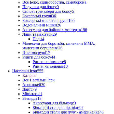
Все Бокс, єдиноборства, самоборона
Подушки для боксу
9
Силові тренажери для боксу
5
Боксерські груші
36
Боксерські мішки та груші
196
Водоналивні мішки
26
Аксесуари для бойових мистецтв
196
Лапи та маківари
29
Пады
4
Манекени для боротьби, манекени ММА,
манекени борцівські
26
Пневмогруші
17
Ринги для боксу
44
Ринги на помосте
8
Ринги напольные
10
Настільні Ігри
555
Каталог
Все Настільні Ігри
Аерохокей
30
Дартс
79
Міні-теніс
1
Більярд
218
Аксесуари для більярду
9
Більярдні стіл для піраміди
97
Більярдні столи для пулу - американка
48