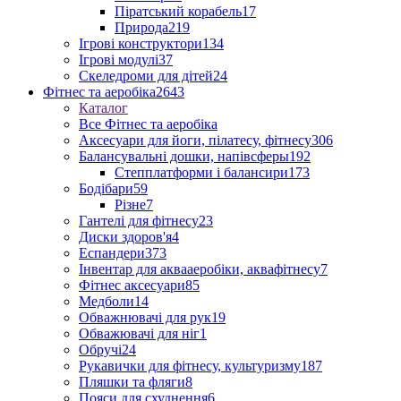
Піратський корабель
17
Природа
219
Ігрові конструктори
134
Ігрові модулі
37
Скеледроми для дітей
24
Фітнес та аеробіка
2643
Каталог
Все Фітнес та аеробіка
Аксесуари для йоги, пілатесу, фітнесу
306
Балансувальні дошки, напівсферы
192
Степплатформи і балансири
173
Бодібари
59
Різне
7
Гантелі для фітнесу
23
Диски здоров'я
4
Еспандери
373
Інвентар для аквааеробіки, аквафітнесу
7
Фітнес аксесуари
85
Медболи
14
Обважнювачі для рук
19
Обважювачі для ніг
1
Обручі
24
Рукавички для фітнесу, культуризму
187
Пляшки та фляги
8
Пояси для схуднення
6