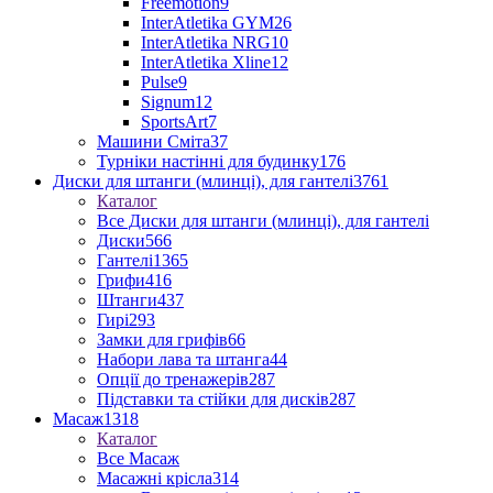
Freemotion
9
InterAtletika GYM
26
InterAtletika NRG
10
InterAtletika Xline
12
Pulse
9
Signum
12
SportsArt
7
Машини Сміта
37
Турніки настінні для будинку
176
Диски для штанги (млинці), для гантелі
3761
Каталог
Все Диски для штанги (млинці), для гантелі
Диски
566
Гантелі
1365
Грифи
416
Штанги
437
Гирі
293
Замки для грифів
66
Набори лава та штанга
44
Опції до тренажерів
287
Підставки та стійки для дисків
287
Масаж
1318
Каталог
Все Масаж
Масажні крісла
314