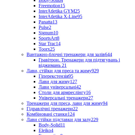
Body-Solid
4
Freemotion
15
InterAtletika GYM
25
InterAtletika X-Line
95
Panatta
13
Pulse
2
Signum
10
SportsArt
8
Star Trac
14
Toorx
25
Вантажно-блочні тренажери для залів
644
Гравітрон. Тренажери для підтягувань і
віджимань
21
Лави, стійки для преса та жиму
929
Гіперекстензія
95
Лави для жиму
127
Лави універсальні
42
Столи для армреслінгу
16
Універсальні тренажери
27
Тренажери для преса, лави для жиму
94
Гідравлічні тренажери
22
Комбіновані станки
124
Лави стійки підставки для залу
229
Body-Solid
11
Eleiko
4