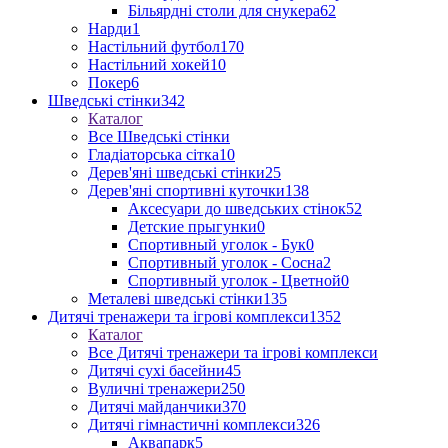
Більярдні столи для снукера
62
Нарди
1
Настільний футбол
170
Настільний хокей
10
Покер
6
Шведські стінки
342
Каталог
Все Шведські стінки
Гладіаторська сітка
10
Дерев'яні шведські стінки
25
Дерев'яні спортивні куточки
138
Аксесуари до шведських стінок
52
Детские прыгунки
0
Спортивный уголок - Бук
0
Спортивный уголок - Сосна
2
Спортивный уголок - Цветной
0
Металеві шведські стінки
135
Дитячі тренажери та ігрові комплекси
1352
Каталог
Все Дитячі тренажери та ігрові комплекси
Дитячі сухі басейни
45
Вуличні тренажери
250
Дитячі майданчики
370
Дитячі гімнастичні комплекси
326
Аквапарк
5