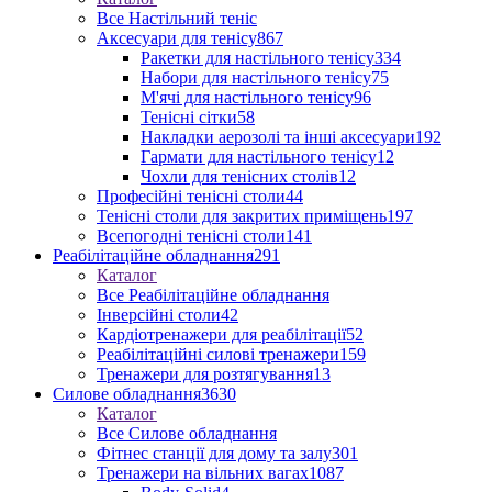
Все Настільний теніс
Аксесуари для тенісу
867
Ракетки для настільного тенісу
334
Набори для настільного тенісу
75
М'ячі для настільного тенісу
96
Тенісні сітки
58
Накладки аерозолі та інші аксесуари
192
Гармати для настільного тенісу
12
Чохли для тенісних столів
12
Професійні тенісні столи
44
Тенісні столи для закритих приміщень
197
Всепогодні тенісні столи
141
Реабілітаційне обладнання
291
Каталог
Все Реабілітаційне обладнання
Інверсійні столи
42
Кардіотренажери для реабілітації
52
Реабілітаційні силові тренажери
159
Тренажери для розтягування
13
Силове обладнання
3630
Каталог
Все Силове обладнання
Фітнес станції для дому та залу
301
Тренажери на вільних вагах
1087