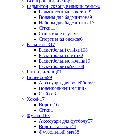
Все Ігрові види спорту
Бадмінтон, сквош, великий теніс
90
Бадминтонные ракетки
32
Воланы для бадминтона
9
Наборы для бадминтона
13
Сітки
11
Спортивне взуття
2
Спортивная одежда
6
Баскетбол
317
Баскетбольні стійки
108
Баскетбольні щити
82
Баскетбольные кольца
19
Баскетбольні м'ячі
108
Біг на дистанції
1
Волейбол
99
Аксесуари для волейболу
9
Волейбольный мячи
87
Стійки
3
Хокей
17
Ворота
16
Сітки
1
Футбол
163
Аксесуари для футболу
57
Ворота та сітки
44
Футбольный мяч
38