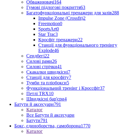
Обважнювачі
164
Гумові підлогові покриття
63
Багатофункціональні тренажери для залів
288
Impulse Zone (Crossfit)
2
Freemotion
0
SportsArt
0
Star Trac
3
Кросфіт тренажери
22
Станції для функціонального тренінгу
Explode
46
Сендбегі
22
Силові рами
26
Силові стрічки
41
Скакалки швидкісні
7
Станції для кросфіту
7
Тумби та пліобокси
5
Функціональний тренінг і Кроссфіт
37
Петлі TRX
10
Швидкісні бар'єри
4
Батути й аксесуари
791
Каталог
Все Батути й аксесуари
Батути
791
Бокс, єдиноборства, самоборона
1770
Каталог