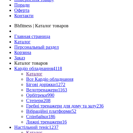
Поради
Оферта
Контакти
Bhfitness | Каталог товаров
Главная страница
Каталог
Персональный раздел
Корзина
Заказ
Каталог товаров
Кардіо обладнання
4118
Каталог
Все Кардіо обладнання
Бігові доріжки
1272
Велотренажери
1163
Орбітреки
990
Степери
208
Гребні тренажери для дому та залу
236
Вібраційні платформи
52
Спінбайки
186
Лижні тренажери
16
Настільний теніс
1237
Каталог