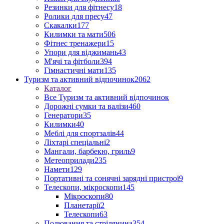
Резинки для фітнесу
18
Ролики для пресу
47
Скакалки
177
Килимки та мати
506
Фітнес тренажери
15
Упори для віджимань
43
М'ячі та фітболи
394
Гімнастичні мати
135
Туризм та активний відпочинок
2062
Каталог
Все Туризм та активний відпочинок
Дорожні сумки та валізи
460
Генератори
35
Килимки
40
Меблі для спортзалів
44
Ліхтарі спеціальні
2
Мангали, барбекю, гриль
9
Метеоприлади
235
Намети
129
Портативні та сонячні зарядні пристрої
9
Телескопи, мікроскопи
145
Мікроскопи
80
Планетарії
2
Телескопи
63
Полювання та стрілянина
354