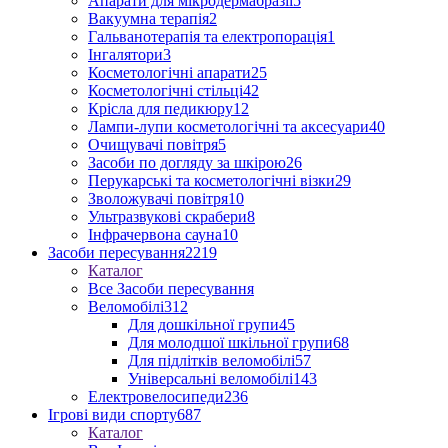
Апарати для мікродермабразії
5
Вакуумна терапія
2
Гальванотерапія та електропорація
1
Інгалятори
3
Косметологічні апарати
25
Косметологічні стільці
42
Крісла для педикюру
12
Лампи-лупи косметологічні та аксесуари
40
Очищувачі повітря
5
Засоби по догляду за шкірою
26
Перукарські та косметологічні візки
29
Зволожувачі повітря
10
Ультразвукові скрабери
8
Інфрачервона сауна
10
Засоби пересування
2219
Каталог
Все Засоби пересування
Веломобілі
312
Для дошкільної групи
45
Для молодшої шкільної групи
68
Для підлітків веломобілі
57
Універсальні веломобілі
143
Електровелосипеди
236
Ігрові види спорту
687
Каталог