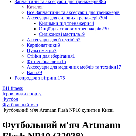
Запчастини та аксесуари для тренажерів
886
Каталог
Все Запчастини та аксесуари для тренажерів
Аксесуари для силових тренажерів
304
Килимки під тренажери
44
Опції для силових тренажерів
230
Силіконові мастила
19
Аксесуари для батутів
252
Кардіодатчики
9
Пульсометри
3
Стійки для зберігання
1
Фітнес-браслети
15
Аксесуари для медичних меблів та техніки
17
Ваги
39
Розпродаж з вітрини
175
BH fitness
Ігрові види спорту
Футбол
Футбольный мяч
Футбольний м'яч Artmann Flash NP10 купити в Києві
Футбольний м'яч Artmann