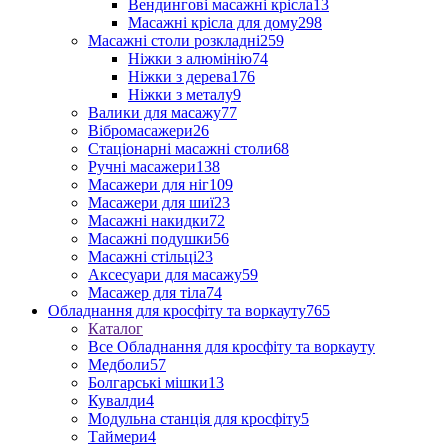
Вендингові масажні крісла
13
Масажні крісла для дому
298
Масажні столи розкладні
259
Ніжки з алюмінію
74
Ніжки з дерева
176
Ніжки з металу
9
Валики для масажу
77
Вібромасажери
26
Стаціонарні масажні столи
68
Ручні масажери
138
Масажери для ніг
109
Масажери для шиї
23
Масажні накидки
72
Масажні подушки
56
Масажні стільці
23
Аксесуари для масажу
59
Масажер для тіла
74
Обладнання для кросфіту та воркауту
765
Каталог
Все Обладнання для кросфіту та воркауту
Медболи
57
Болгарські мішки
13
Кувалди
4
Модульна станція для кросфіту
5
Таймери
4