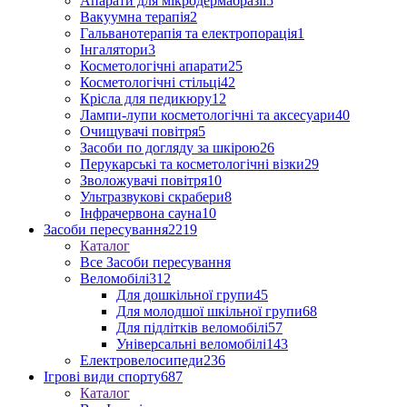
Апарати для мікродермабразії
5
Вакуумна терапія
2
Гальванотерапія та електропорація
1
Інгалятори
3
Косметологічні апарати
25
Косметологічні стільці
42
Крісла для педикюру
12
Лампи-лупи косметологічні та аксесуари
40
Очищувачі повітря
5
Засоби по догляду за шкірою
26
Перукарські та косметологічні візки
29
Зволожувачі повітря
10
Ультразвукові скрабери
8
Інфрачервона сауна
10
Засоби пересування
2219
Каталог
Все Засоби пересування
Веломобілі
312
Для дошкільної групи
45
Для молодшої шкільної групи
68
Для підлітків веломобілі
57
Універсальні веломобілі
143
Електровелосипеди
236
Ігрові види спорту
687
Каталог