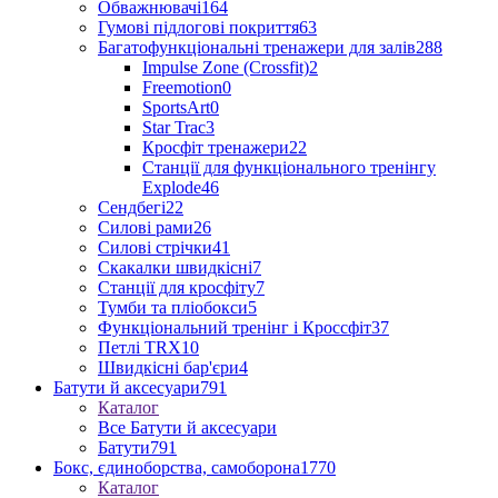
Обважнювачі
164
Гумові підлогові покриття
63
Багатофункціональні тренажери для залів
288
Impulse Zone (Crossfit)
2
Freemotion
0
SportsArt
0
Star Trac
3
Кросфіт тренажери
22
Станції для функціонального тренінгу
Explode
46
Сендбегі
22
Силові рами
26
Силові стрічки
41
Скакалки швидкісні
7
Станції для кросфіту
7
Тумби та пліобокси
5
Функціональний тренінг і Кроссфіт
37
Петлі TRX
10
Швидкісні бар'єри
4
Батути й аксесуари
791
Каталог
Все Батути й аксесуари
Батути
791
Бокс, єдиноборства, самоборона
1770
Каталог