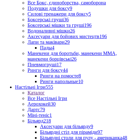
Все Бокс, єдиноборства, самоборона
Подушки для боксу
9
Силові тренажери для боксу
5
Боксерські груші
36
Боксерські мішки та груші
196
Водоналивні мішки
26
Аксесуари для бойових мистецтв
196
Лапи та маківари
29
Пады
4
Манекени для боротьби, манекени ММА,
манекени борцівські
26
Пневмогруші
17
Ринги для боксу
44
Ринги на помосте
8
Ринги напольные
10
Настільні Ігри
555
Каталог
Все Настільні Ігри
Аерохокей
30
Дартс
79
Міні-теніс
1
Більярд
218
Аксесуари для більярду
9
Більярдні стіл для піраміди
97
Більярдні столи для пулу - американка
48