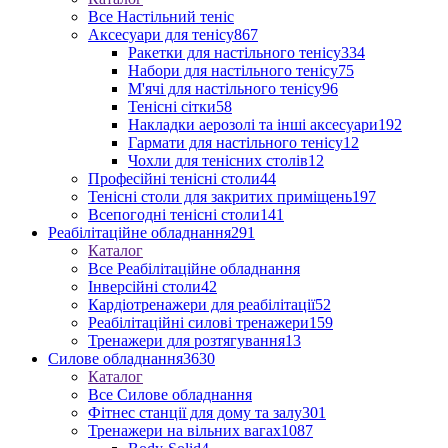
Все Настільний теніс
Аксесуари для тенісу
867
Ракетки для настільного тенісу
334
Набори для настільного тенісу
75
М'ячі для настільного тенісу
96
Тенісні сітки
58
Накладки аерозолі та інші аксесуари
192
Гармати для настільного тенісу
12
Чохли для тенісних столів
12
Професійні тенісні столи
44
Тенісні столи для закритих приміщень
197
Всепогодні тенісні столи
141
Реабілітаційне обладнання
291
Каталог
Все Реабілітаційне обладнання
Інверсійні столи
42
Кардіотренажери для реабілітації
52
Реабілітаційні силові тренажери
159
Тренажери для розтягування
13
Силове обладнання
3630
Каталог
Все Силове обладнання
Фітнес станції для дому та залу
301
Тренажери на вільних вагах
1087