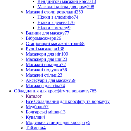
Вендингові масажні крісла
13
Масажні крісла для дому
298
Масажні столи розкладні
259
Ніжки з алюмінію
74
Ніжки з дерева
176
Ніжки з металу
9
Валики для масажу
77
Вібромасажери
26
Стаціонарні масажні столи
68
Ручні масажери
138
Масажери для ніг
109
Масажери для шиї
23
Масажні накидки
72
Масажні подушки
56
Масажні стільці
23
Аксесуари для масажу
59
Масажер для тіла
74
Обладнання для кросфіту та воркауту
765
Каталог
Все Обладнання для кросфіту та воркауту
Медболи
57
Болгарські мішки
13
Кувалди
4
Модульна станція для кросфіту
5
Таймери
4