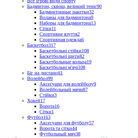
Все Ігрові види спорту
Бадмінтон, сквош, великий теніс
90
Бадминтонные ракетки
32
Воланы для бадминтона
9
Наборы для бадминтона
13
Сітки
11
Спортивне взуття
2
Спортивная одежда
6
Баскетбол
317
Баскетбольні стійки
108
Баскетбольні щити
82
Баскетбольные кольца
19
Баскетбольні м'ячі
108
Біг на дистанції
1
Волейбол
99
Аксесуари для волейболу
9
Волейбольный мячи
87
Стійки
3
Хокей
17
Ворота
16
Сітки
1
Футбол
163
Аксесуари для футболу
57
Ворота та сітки
44
Футбольный мяч
38