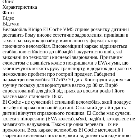
Опис
Характеристика
Фото
Відео
Відгуки
Веломобіль Kidigo EI Coche VM5 сприяє розвитку дитини і
доставить йому високе естетичне задоволення, привівши в
захват за рахунок дизайну, виконаного у форм-факторі
гоночного веломобіля. Високоміцний каркас відрізняється
стабільною стійкістю до вібрацій і акуратністю швів, які
виконані по технології кисневої зварювання. Приємним
елементом є наявність коліс з покришками з EVA-гуми, що
забезпечують м'якість руху транспорту, в додаток до цього їх
неможливо пробити про гострий предмет. Габаритні
параметри веломобіля 117х63х70 див. Конструкція допускає
зручну посадку для користувача вагою до 80 кг. Виріб
спроектований для дітей від трьох до восьми років і його
власна маса становить 18 кг.
El Coche - це сучасний і стильний веломобіль, який подарує
незабутні враження вашій дитині. Стильний дизайн дасть
дитині відчуття справжнього гонщика. El Coche має сучасні
колеса з пінорезини (EVA колеса), м'які, надійні, которыене не
вимагають надування. Також ще одна перевага – їх не
проколоти. Весь каркас веломобіля El Coche металевий і
зварений кисневим способом, який відрізняється відмінною