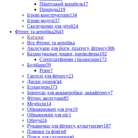
Піратський корабель
17
Природа
219
Ігрові конструктори
134
Ігрові модулі
37
Скеледроми для дітей
24
Фітнес та аеробіка
2643
Каталог
Все Фітнес та аеробіка
Аксесуари для йоги, пілатесу, фітнесу
306
Балансувальні дошки, напівсферы
192
Степплатформи і балансири
173
Бодібари
59
Різне
7
Гантелі для фітнесу
23
Диски здоров'я
4
Еспандери
373
Інвентар для аквааеробіки, аквафітнесу
7
Фітнес аксесуари
85
Медболи
14
Обважнювачі для рук
19
Обважювачі для ніг
1
Обручі
24
Рукавички для фітнесу, культуризму
187
Пляшки та фляги
8
Пояси для схуднення
6