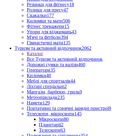
Резинки для фітнесу
18
Ролики для пресу
47
Скакалки
177
Килимки та мати
506
Фітнес тренажери
15
Упори для віджимань
43
М'ячі та фітболи
394
Гімнастичні мати
135
Туризм та активний відпочинок
2062
Каталог
Все Туризм та активний відпочинок
Дорожні сумки та валізи
460
Генератори
35
Килимки
40
Меблі для спортзалів
44
Ліхтарі спеціальні
2
Мангали, барбекю, гриль
9
Метеоприлади
235
Намети
129
Портативні та сонячні зарядні пристрої
9
Телескопи, мікроскопи
145
Мікроскопи
80
Планетарії
2
Телескопи
63
Полювання та стрілянина
354