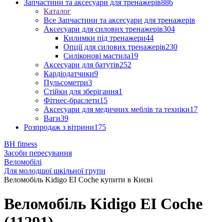
Запчастини та аксесуари для тренажерів
886
Каталог
Все Запчастини та аксесуари для тренажерів
Аксесуари для силових тренажерів
304
Килимки під тренажери
44
Опції для силових тренажерів
230
Силіконові мастила
19
Аксесуари для батутів
252
Кардіодатчики
9
Пульсометри
3
Стійки для зберігання
1
Фітнес-браслети
15
Аксесуари для медичних меблів та техніки
17
Ваги
39
Розпродаж з вітрини
175
BH fitness
Засоби пересування
Веломобілі
Для молодшої шкільної групи
Веломобіль Kidigo EI Coche купити в Києві
Веломобіль Kidigo EI Coche