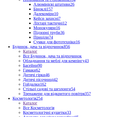
Алюмінієві штативи
26
Біноклі
157
Далекоміри
10
Кейси захисні
7
Ліхтарі тактичні
12
Монокуляри
16
Підзорні труби
36
Приціли
74
Сумки для фототехніки
16
Будинок, дача та відпочинок
856
Каталог
Все Будинок, дача та відпочинок
Обладнання та меблі для кемпінгу
43
Басейни
90
Гамаки
62
Дитячі гірки
46
Дитячі пісочниці
42
Гойдалки
162
Стільці садові та шезлонги
54
Тренажери для відкритого повітря
357
Косметологія
254
Каталог
Все Косметологія
Косметологічні кушетки
33