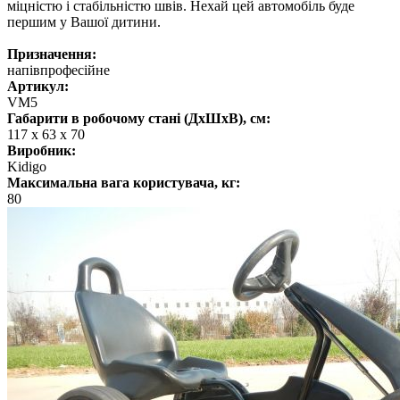
міцністю і стабільністю швів. Нехай цей автомобіль буде
першим у Вашої дитини.
Призначення:
напівпрофесійне
Артикул:
VM5
Габарити в робочому стані (ДхШхВ), см:
117 х 63 х 70
Виробник:
Kidigo
Максимальна вага користувача, кг:
80