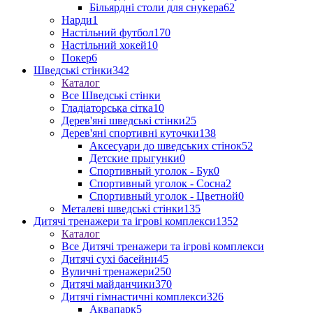
Більярдні столи для снукера
62
Нарди
1
Настільний футбол
170
Настільний хокей
10
Покер
6
Шведські стінки
342
Каталог
Все Шведські стінки
Гладіаторська сітка
10
Дерев'яні шведські стінки
25
Дерев'яні спортивні куточки
138
Аксесуари до шведських стінок
52
Детские прыгунки
0
Спортивный уголок - Бук
0
Спортивный уголок - Сосна
2
Спортивный уголок - Цветной
0
Металеві шведські стінки
135
Дитячі тренажери та ігрові комплекси
1352
Каталог
Все Дитячі тренажери та ігрові комплекси
Дитячі сухі басейни
45
Вуличні тренажери
250
Дитячі майданчики
370
Дитячі гімнастичні комплекси
326
Аквапарк
5