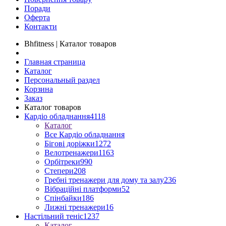
Поради
Оферта
Контакти
Bhfitness | Каталог товаров
Главная страница
Каталог
Персональный раздел
Корзина
Заказ
Каталог товаров
Кардіо обладнання
4118
Каталог
Все Кардіо обладнання
Бігові доріжки
1272
Велотренажери
1163
Орбітреки
990
Степери
208
Гребні тренажери для дому та залу
236
Вібраційні платформи
52
Спінбайки
186
Лижні тренажери
16
Настільний теніс
1237
Каталог