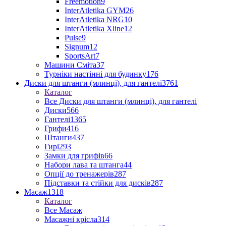
Freemotion
9
InterAtletika GYM
26
InterAtletika NRG
10
InterAtletika Xline
12
Pulse
9
Signum
12
SportsArt
7
Машини Сміта
37
Турніки настінні для будинку
176
Диски для штанги (млинці), для гантелі
3761
Каталог
Все Диски для штанги (млинці), для гантелі
Диски
566
Гантелі
1365
Грифи
416
Штанги
437
Гирі
293
Замки для грифів
66
Набори лава та штанга
44
Опції до тренажерів
287
Підставки та стійки для дисків
287
Масаж
1318
Каталог
Все Масаж
Масажні крісла
314