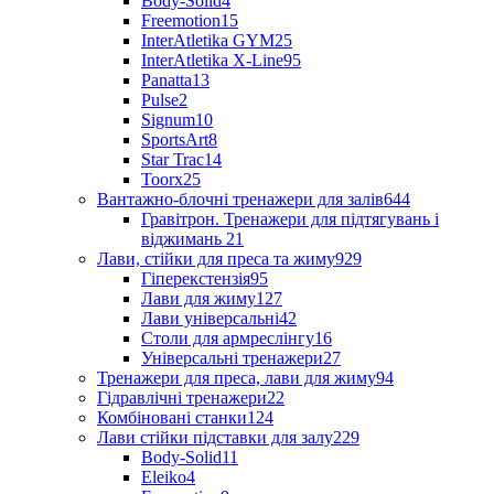
Body-Solid
4
Freemotion
15
InterAtletika GYM
25
InterAtletika X-Line
95
Panatta
13
Pulse
2
Signum
10
SportsArt
8
Star Trac
14
Toorx
25
Вантажно-блочні тренажери для залів
644
Гравітрон. Тренажери для підтягувань і
віджимань
21
Лави, стійки для преса та жиму
929
Гіперекстензія
95
Лави для жиму
127
Лави універсальні
42
Столи для армреслінгу
16
Універсальні тренажери
27
Тренажери для преса, лави для жиму
94
Гідравлічні тренажери
22
Комбіновані станки
124
Лави стійки підставки для залу
229
Body-Solid
11
Eleiko
4