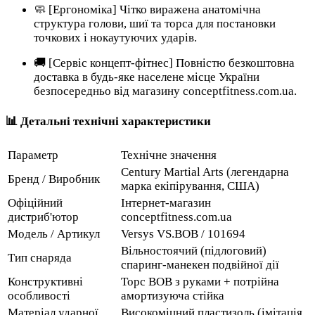
🧼 [Ергономіка] Чітко виражена анатомічна
структура голови, шиї та торса для постановки
точкових і нокаутуючих ударів.
🚚 [Сервіс концепт-фітнес] Повністю безкоштовна
доставка в будь-яке населене місце України
безпосередньо від магазину conceptfitness.com.ua.
📊 Детальні технічні характеристики
Параметр
Технічне значення
Century Martial Arts (легендарна
Бренд / Виробник
марка екіпірування, США)
Офіційний
Інтернет-магазин
дистриб'ютор
conceptfitness.com.ua
Модель / Артикул
Versys VS.BOB / 101694
Вільностоячий (підлоговий)
Тип снаряда
спаринг-манекен подвійної дії
Конструктивні
Торс BOB з руками + потрійна
особливості
амортизуюча стійка
Матеріал ударної
Високоміцний пластизоль (імітація