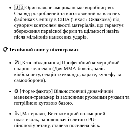
🇺🇸 Оригінальне американське виробництво:
Снаряд розроблений та виготовлений на власних
фабриках Century в США (Техас / Оклахома) під
суворим контролем якості матеріалів, що гарантує
збереження первісної форми та щільності навіть
після мільйонів нанесених ударів.
📋 Технічний опис у піктограмах
🧭 [Клас обладнання] Професійний комерційний
спаринг-манекен (Для MMA-боксів, залів
кікбоксингу, секцій тхеквондо, карате, кунг-фу та
самооборони).
⚙️ [Форм-фактор] Вільностоячий динамічний
манекен-тренажер із захисними рухомими руками та
потрійною кутовою базою.
🦾 [Матеріали] Високоміцний полімерний
пластизоль, наповнювач із литого PU-
пінополіуретану, сталева посилена вісь.