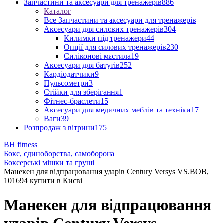
Запчастини та аксесуари для тренажерів
886
Каталог
Все Запчастини та аксесуари для тренажерів
Аксесуари для силових тренажерів
304
Килимки під тренажери
44
Опції для силових тренажерів
230
Силіконові мастила
19
Аксесуари для батутів
252
Кардіодатчики
9
Пульсометри
3
Стійки для зберігання
1
Фітнес-браслети
15
Аксесуари для медичних меблів та техніки
17
Ваги
39
Розпродаж з вітрини
175
BH fitness
Бокс, єдиноборства, самоборона
Боксерські мішки та груші
Манекен для відпрацювання ударів Century Versys VS.BOB,
101694 купити в Києві
Манекен для відпрацювання