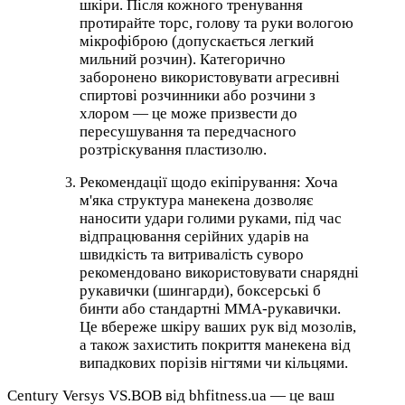
шкіри. Після кожного тренування
протирайте торс, голову та руки вологою
мікрофіброю (допускається легкий
мильний розчин). Категорично
заборонено використовувати агресивні
спиртові розчинники або розчини з
хлором — це може призвести до
пересушування та передчасного
розтріскування пластизолю.
Рекомендації щодо екіпірування: Хоча
м'яка структура манекена дозволяє
наносити удари голими руками, під час
відпрацювання серійних ударів на
швидкість та витривалість суворо
рекомендовано використовувати снарядні
рукавички (шингарди), боксерські б
бинти або стандартні ММА-рукавички.
Це вбереже шкіру ваших рук від мозолів,
а також захистить покриття манекена від
випадкових порізів нігтями чи кільцями.
Century Versys VS.BOB від bhfitness.ua — це ваш