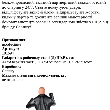
безкомпромісний, залізний партнер, який завжди готовий
до спарингу 24/7. Ставте нокаутуючі удари,
відшліфовуйте захисні блоки, відпрацьовуйте жорсткі
кидки у партер та досягайте вершин майстерності
бойових мистецтв разом із легендарною якістю з США від
бренду Century!
Призначення:
професійне
Артикул:
101694
Габарити в робочому стані (ДхШхВ), см:
44 см верхняя часть, 113 см основание, 169 см высота
Виробник:
Century
Максимальна вага користувача, кг:
не ограничен