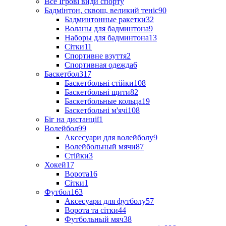
Все Ігрові види спорту
Бадмінтон, сквош, великий теніс
90
Бадминтонные ракетки
32
Воланы для бадминтона
9
Наборы для бадминтона
13
Сітки
11
Спортивне взуття
2
Спортивная одежда
6
Баскетбол
317
Баскетбольні стійки
108
Баскетбольні щити
82
Баскетбольные кольца
19
Баскетбольні м'ячі
108
Біг на дистанції
1
Волейбол
99
Аксесуари для волейболу
9
Волейбольный мячи
87
Стійки
3
Хокей
17
Ворота
16
Сітки
1
Футбол
163
Аксесуари для футболу
57
Ворота та сітки
44
Футбольный мяч
38