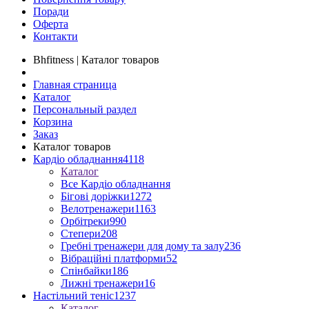
Поради
Оферта
Контакти
Bhfitness | Каталог товаров
Главная страница
Каталог
Персональный раздел
Корзина
Заказ
Каталог товаров
Кардіо обладнання
4118
Каталог
Все Кардіо обладнання
Бігові доріжки
1272
Велотренажери
1163
Орбітреки
990
Степери
208
Гребні тренажери для дому та залу
236
Вібраційні платформи
52
Спінбайки
186
Лижні тренажери
16
Настільний теніс
1237
Каталог