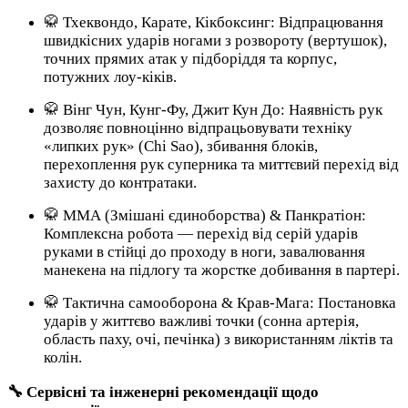
🥋 Тхеквондо, Карате, Кікбоксинг: Відпрацювання
швидкісних ударів ногами з розвороту (вертушок),
точних прямих атак у підборіддя та корпус,
потужних лоу-кіків.
🥋 Вінг Чун, Кунг-Фу, Джит Кун До: Наявність рук
дозволяє повноцінно відпрацьовувати техніку
«липких рук» (Chi Sao), збивання блоків,
перехоплення рук суперника та миттєвий перехід від
захисту до контратаки.
🥋 ММА (Змішані єдиноборства) & Панкратіон:
Комплексна робота — перехід від серій ударів
руками в стійці до проходу в ноги, завалювання
манекена на підлогу та жорстке добивання в партері.
🥋 Тактична самооборона & Крав-Мага: Постановка
ударів у життєво важливі точки (сонна артерія,
область паху, очі, печінка) з використанням ліктів та
колін.
🔧 Сервісні та інженерні рекомендації щодо