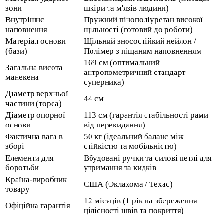
зони
шкіри та м'язів людини)
Внутрішнє
Пружний пінополіуретан високої
наповнення
щільності (готовий до роботи)
Матеріал основи
Щільний зносостійкий нейлон /
(бази)
Полімер з піщаним наповненням
169 см (оптимальний
Загальна висота
антропометричний стандарт
манекена
суперника)
Діаметр верхньої
44 см
частини (торса)
Діаметр опорної
113 см (гарантія стабільності рами
основи
від перекидання)
Фактична вага в
50 кг (ідеальний баланс між
зборі
стійкістю та мобільністю)
Елементи для
Вбудовані ручки та силові петлі для
боротьби
утримання та кидків
Країна-виробник
США (Оклахома / Техас)
товару
12 місяців (1 рік на збереження
Офіційна гарантія
цілісності швів та покриття)