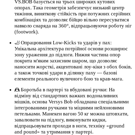
VS.BOB базується на трьох широких кутових
опорах. Така геометрія забезпечує низький центр
тяжіння, виняткову стійкість при потужних серійних
комбінаціях та дозволяє бійцю вільно пересуватися
навколо снаряда на 360°, відпрацьовуючи роботу ніг
(footwork).
🦶 Опрацювання Low-Kicks та ударів у пах:
Унікальна архітектура потрійної основи розширює
зону ураження до підлоги. Нижня частина опор
покрита м'яким захисним шаром, що дозволяє
наносити жорсткі, акцентовані лоу-кіки з обох боків,
а також точкові удари в ділянку паху — базові
елементи реального вуличного бою та крав-мага.
🤼 Боротьба в партері та вбудовані ручки: На
відміну від стандартних важких водоналивних
мішків, основа Versys Bob обладнана спеціальними
інтегрованими ручками та міцними нейлоновими
петельками. Манекен вагою 50 кг можна штовхати,
завалювати на підлогу, виконувати кидки,
відпрацьовувати проходи в ноги, техніку «ground
and pound» та утримання у партері.