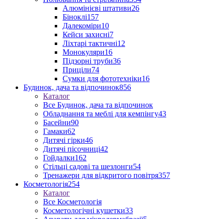
Алюмінієві штативи
26
Біноклі
157
Далекоміри
10
Кейси захисні
7
Ліхтарі тактичні
12
Монокуляри
16
Підзорні труби
36
Приціли
74
Сумки для фототехніки
16
Будинок, дача та відпочинок
856
Каталог
Все Будинок, дача та відпочинок
Обладнання та меблі для кемпінгу
43
Басейни
90
Гамаки
62
Дитячі гірки
46
Дитячі пісочниці
42
Гойдалки
162
Стільці садові та шезлонги
54
Тренажери для відкритого повітря
357
Косметологія
254
Каталог
Все Косметологія
Косметологічні кушетки
33