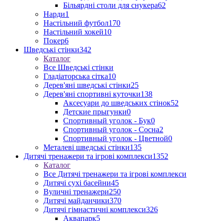
Більярдні столи для снукера
62
Нарди
1
Настільний футбол
170
Настільний хокей
10
Покер
6
Шведські стінки
342
Каталог
Все Шведські стінки
Гладіаторська сітка
10
Дерев'яні шведські стінки
25
Дерев'яні спортивні куточки
138
Аксесуари до шведських стінок
52
Детские прыгунки
0
Спортивный уголок - Бук
0
Спортивный уголок - Сосна
2
Спортивный уголок - Цветной
0
Металеві шведські стінки
135
Дитячі тренажери та ігрові комплекси
1352
Каталог
Все Дитячі тренажери та ігрові комплекси
Дитячі сухі басейни
45
Вуличні тренажери
250
Дитячі майданчики
370
Дитячі гімнастичні комплекси
326
Аквапарк
5