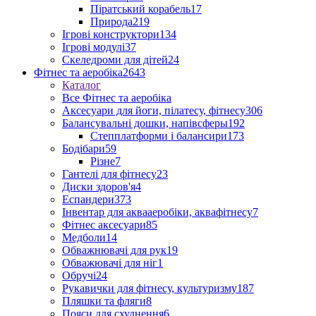
Піратський корабель
17
Природа
219
Ігрові конструктори
134
Ігрові модулі
37
Скеледроми для дітей
24
Фітнес та аеробіка
2643
Каталог
Все Фітнес та аеробіка
Аксесуари для йоги, пілатесу, фітнесу
306
Балансувальні дошки, напівсферы
192
Степплатформи і балансири
173
Бодібари
59
Різне
7
Гантелі для фітнесу
23
Диски здоров'я
4
Еспандери
373
Інвентар для аквааеробіки, аквафітнесу
7
Фітнес аксесуари
85
Медболи
14
Обважнювачі для рук
19
Обважювачі для ніг
1
Обручі
24
Рукавички для фітнесу, культуризму
187
Пляшки та фляги
8
Пояси для схуднення
6