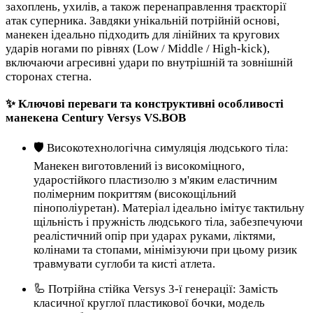
захоплень, ухилів, а також перенаправлення траєкторії
атак суперника. Завдяки унікальній потрійній основі,
манекен ідеально підходить для лінійних та кругових
ударів ногами по рівнях (Low / Middle / High-kick),
включаючи агресивні удари по внутрішній та зовнішній
сторонах стегна.
✨ Ключові переваги та конструктивні особливості
манекена Century Versys VS.BOB
🛡️ Високотехнологічна симуляція людського тіла:
Манекен виготовлений із високоміцного,
ударостійкого пластизолю з м'яким еластичним
полімерним покриттям (високощільний
пінополіуретан). Матеріал ідеально імітує тактильну
щільність і пружність людського тіла, забезпечуючи
реалістичний опір при ударах руками, ліктями,
колінами та стопами, мінімізуючи при цьому ризик
травмувати суглоби та кисті атлета.
🦾 Потрійна стійка Versys 3-ї генерації: Замість
класичної круглої пластикової бочки, модель