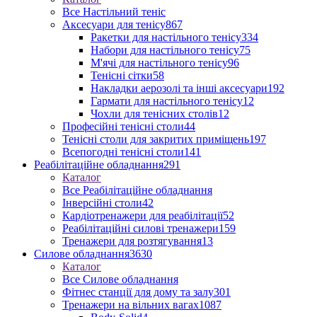
Все Настільний теніс
Аксесуари для тенісу
867
Ракетки для настільного тенісу
334
Набори для настільного тенісу
75
М'ячі для настільного тенісу
96
Тенісні сітки
58
Накладки аерозолі та інші аксесуари
192
Гармати для настільного тенісу
12
Чохли для тенісних столів
12
Професійні тенісні столи
44
Тенісні столи для закритих приміщень
197
Всепогодні тенісні столи
141
Реабілітаційне обладнання
291
Каталог
Все Реабілітаційне обладнання
Інверсійні столи
42
Кардіотренажери для реабілітації
52
Реабілітаційні силові тренажери
159
Тренажери для розтягування
13
Силове обладнання
3630
Каталог
Все Силове обладнання
Фітнес станції для дому та залу
301
Тренажери на вільних вагах
1087