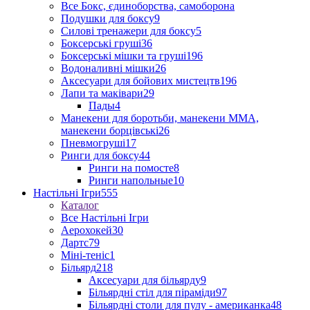
Все Бокс, єдиноборства, самоборона
Подушки для боксу
9
Силові тренажери для боксу
5
Боксерські груші
36
Боксерські мішки та груші
196
Водоналивні мішки
26
Аксесуари для бойових мистецтв
196
Лапи та маківари
29
Пады
4
Манекени для боротьби, манекени ММА,
манекени борцівські
26
Пневмогруші
17
Ринги для боксу
44
Ринги на помосте
8
Ринги напольные
10
Настільні Ігри
555
Каталог
Все Настільні Ігри
Аерохокей
30
Дартс
79
Міні-теніс
1
Більярд
218
Аксесуари для більярду
9
Більярдні стіл для піраміди
97
Більярдні столи для пулу - американка
48