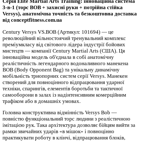
Серія Elite Martial Arts Training: інноваційна система
3-в-1 (торс BOB + захисні руки + потрійна стійка
Versys), анатомічна точність та безкоштовна доставка
від conceptfitness.com.ua
Century Versys VS.BOB (Артикул: 101694) — це
революційний вільностоячий тренувальний комплекс
преміумкласу від світового лідера індустрії бойових
мистецтв — компанії Century Martial Arts (США). Ця
інноваційна модель об'єднала в собі анатомічну
реалістичність легендарного водоналивного манекена
BOB (Body Opponent Bag) та унікальну динамічну
мобільність триопорних систем серії Versys. Манекен
створений для повноцінного відпрацювання ударної
техніки, спарингів, елементів боротьби та тактичної
самооборони в залах із надінтенсивним комерційним
трафіком або в домашніх умовах.
Головна конструктивна відмінність Versys Bob —
повністю функціональний торс людини з реалістичною
імітацією рук. Така архітектура дозволяє бійцям вийти за
рамки звичайних ударів «в мішок» і повноцінно
практикувати роботу в клінчі, відпрацювання блоків,