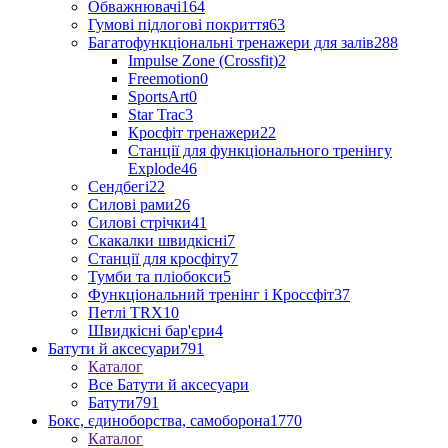
Обважнювачі
164
Гумові підлогові покриття
63
Багатофункціональні тренажери для залів
288
Impulse Zone (Crossfit)
2
Freemotion
0
SportsArt
0
Star Trac
3
Кросфіт тренажери
22
Станції для функціонального тренінгу
Explode
46
Сендбегі
22
Силові рами
26
Силові стрічки
41
Скакалки швидкісні
7
Станції для кросфіту
7
Тумби та пліобокси
5
Функціональний тренінг і Кроссфіт
37
Петлі TRX
10
Швидкісні бар'єри
4
Батути й аксесуари
791
Каталог
Все Батути й аксесуари
Батути
791
Бокс, єдиноборства, самоборона
1770
Каталог