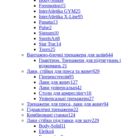
Body-Solid
4
Freemotion
15
InterAtletika GYM
25
InterAtletika X-Line
95
Panatta
13
Pulse
2
Signum
10
SportsArt
8
Star Trac
14
Toorx
25
Вантажно-блочні тренажери для залів
644
Гравітрон. Тренажери для підтягувань і
віджимань
21
Лави, стійки для преса та жиму
929
Гіперекстензія
95
Лави для жиму
127
Лави універсальні
42
Столи для армреслінгу
16
Універсальні тренажери
27
Тренажери для преса, лави для жиму
94
Гідравлічні тренажери
22
Комбіновані станки
124
Лави стійки підставки для залу
229
Body-Solid
11
Eleiko
4