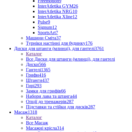
Freemotion
9
InterAtletika GYM
26
InterAtletika NRG
10
InterAtletika Xline
12
Pulse
9
Signum
12
SportsArt
7
Машини Сміта
37
Турніки настінні для будинку
176
Диски для штанги (млинці), для гантелі
3761
Каталог
Все Диски для штанги (млинці), для гантелі
Диски
566
Гантелі
1365
Грифи
416
Штанги
437
Гирі
293
Замки для грифів
66
Набори лава та штанга
44
Опції до тренажерів
287
Підставки та стійки для дисків
287
Масаж
1318
Каталог
Все Масаж
Масажні крісла
314