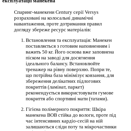
експлуатації манекена
Спаринг-манекени Century серії Versys
розраховані на колосальні динамічні
навантаження, проте дотримання правил
догляду збереже ресурс матеріалів:
Встановлення та експлуатація: Манекен
поставляється з готовим наповненням і
важить 50 кг. Його основа вже заповнена
піском на заводі для досягнення
ідеального балансу. Встановлюйте
тренажер на рівну поверхню. Попри те,
що потрійна база мінімізує ковзання, для
збереження делікатних підлогових
покриттів (ламінат, паркет)
рекомендується використовувати гумове
покриття або спортивні мати (татами).
Гігієна полімерного покриття: Шкіра
манекена BOB стійка до вологи, проте під
час інтенсивних кардіо-сесій на ній
залишаються сліди поту та мікрочастинки