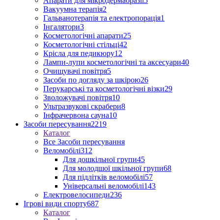
Апарати для мікродермабразії
5
Вакуумна терапія
2
Гальванотерапія та електропорація
1
Інгалятори
3
Косметологічні апарати
25
Косметологічні стільці
42
Крісла для педикюру
12
Лампи-лупи косметологічні та аксесуари
40
Очищувачі повітря
5
Засоби по догляду за шкірою
26
Перукарські та косметологічні візки
29
Зволожувачі повітря
10
Ультразвукові скрабери
8
Інфрачервона сауна
10
Засоби пересування
2219
Каталог
Все Засоби пересування
Веломобілі
312
Для дошкільної групи
45
Для молодшої шкільної групи
68
Для підлітків веломобілі
57
Універсальні веломобілі
143
Електровелосипеди
236
Ігрові види спорту
687
Каталог