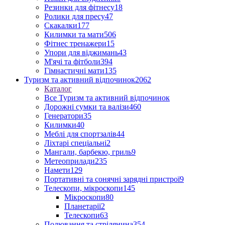
Резинки для фітнесу
18
Ролики для пресу
47
Скакалки
177
Килимки та мати
506
Фітнес тренажери
15
Упори для віджимань
43
М'ячі та фітболи
394
Гімнастичні мати
135
Туризм та активний відпочинок
2062
Каталог
Все Туризм та активний відпочинок
Дорожні сумки та валізи
460
Генератори
35
Килимки
40
Меблі для спортзалів
44
Ліхтарі спеціальні
2
Мангали, барбекю, гриль
9
Метеоприлади
235
Намети
129
Портативні та сонячні зарядні пристрої
9
Телескопи, мікроскопи
145
Мікроскопи
80
Планетарії
2
Телескопи
63
Полювання та стрілянина
354