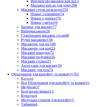
Вендингові масажні крісла
13
Масажні крісла для дому
298
Масажні столи розкладні
259
Ніжки з алюмінію
74
Ніжки з дерева
176
Ніжки з металу
9
Валики для масажу
77
Вібромасажери
26
Стаціонарні масажні столи
68
Ручні масажери
138
Масажери для ніг
109
Масажери для шиї
23
Масажні накидки
72
Масажні подушки
56
Масажні стільці
23
Аксесуари для масажу
59
Масажер для тіла
74
Обладнання для кросфіту та воркауту
765
Каталог
Все Обладнання для кросфіту та воркауту
Медболи
57
Болгарські мішки
13
Кувалди
4
Модульна станція для кросфіту
5
Таймери
4