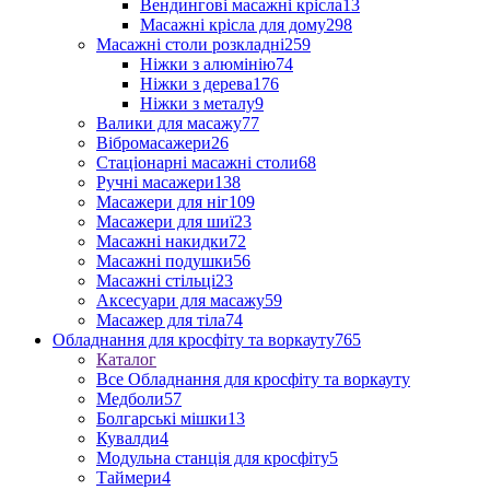
Вендингові масажні крісла
13
Масажні крісла для дому
298
Масажні столи розкладні
259
Ніжки з алюмінію
74
Ніжки з дерева
176
Ніжки з металу
9
Валики для масажу
77
Вібромасажери
26
Стаціонарні масажні столи
68
Ручні масажери
138
Масажери для ніг
109
Масажери для шиї
23
Масажні накидки
72
Масажні подушки
56
Масажні стільці
23
Аксесуари для масажу
59
Масажер для тіла
74
Обладнання для кросфіту та воркауту
765
Каталог
Все Обладнання для кросфіту та воркауту
Медболи
57
Болгарські мішки
13
Кувалди
4
Модульна станція для кросфіту
5
Таймери
4