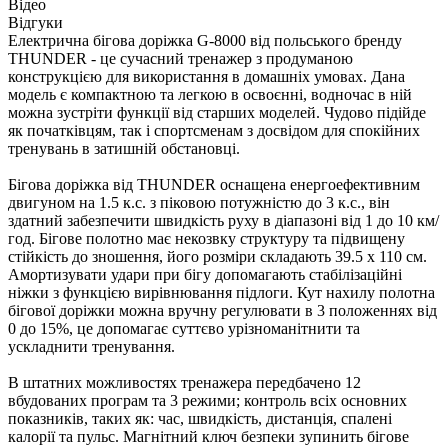
Відео
Відгуки
Електрична бігова доріжка G-8000 від польського бренду
THUNDER - це сучасний тренажер з продуманою
конструкцією для використання в домашніх умовах. Дана
модель є компактною та легкою в освоєнні, водночас в ній
можна зустріти функції від старших моделей. Чудово підійде
як початківцям, так і спортсменам з досвідом для спокійних
тренувань в затишній обстановці.
Бігова доріжка від THUNDER оснащена енергоефективним
двигуном на 1.5 к.с. з піковою потужністю до 3 к.с., він
здатний забезпечити швидкість руху в діапазоні від 1 до 10 км/
год. Бігове полотно має некозвку структуру та підвищену
стійкість до зношення, його розміри складають 39.5 x 110 см.
Амортизувати удари при бігу допомагають стабілізаційні
ніжки з функцією вирівнювання підлоги. Кут нахилу полотна
бігової доріжки можна вручну регулювати в 3 положеннях від
0 до 15%, це допомагає суттєво урізноманітнити та
ускладнити тренування.
В штатних можливостях тренажера передбачено 12
вбудованих програм та 3 режими; контроль всіх основних
показників, таких як: час, швидкість, дистанція, спалені
калорії та пульс. Магнітний ключ безпеки зупинить бігове