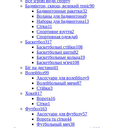
Все Ігрові види спорту
Бадмінтон, сквош, великий теніс
90
Бадминтонные ракетки
32
Воланы для бадминтона
9
Наборы для бадминтона
13
Сітки
11
Спортивне взуття
2
Спортивная одежда
6
Баскетбол
317
Баскетбольні стійки
108
Баскетбольні щити
82
Баскетбольные кольца
19
Баскетбольні м'ячі
108
Біг на дистанції
1
Волейбол
99
Аксесуари для волейболу
9
Волейбольный мячи
87
Стійки
3
Хокей
17
Ворота
16
Сітки
1
Футбол
163
Аксесуари для футболу
57
Ворота та сітки
44
Футбольный мяч
38