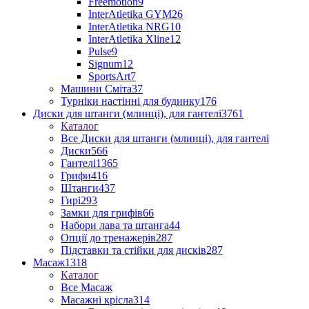
Freemotion
9
InterAtletika GYM
26
InterAtletika NRG
10
InterAtletika Xline
12
Pulse
9
Signum
12
SportsArt
7
Машини Сміта
37
Турніки настінні для будинку
176
Диски для штанги (млинці), для гантелі
3761
Каталог
Все Диски для штанги (млинці), для гантелі
Диски
566
Гантелі
1365
Грифи
416
Штанги
437
Гирі
293
Замки для грифів
66
Набори лава та штанга
44
Опції до тренажерів
287
Підставки та стійки для дисків
287
Масаж
1318
Каталог
Все Масаж
Масажні крісла
314