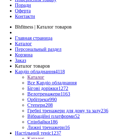
Поради
Оферта
Контакти
Bhfitness | Каталог товаров
Главная страница
Каталог
Персональный раздел
Корзина
Заказ
Каталог товаров
Кардіо обладнання
4118
Каталог
Все Кардіо обладнання
Бігові доріжки
1272
Велотренажери
1163
Орбітреки
990
Степери
208
Гребні тренажери для дому та залу
236
Вібраційні платформи
52
Спінбайки
186
Лижні тренажери
16
Настільний теніс
1237
Каталог