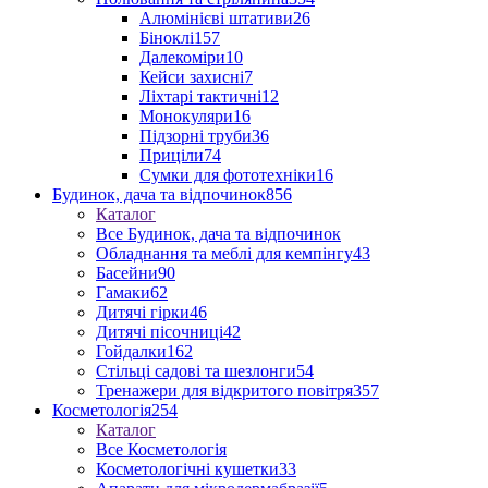
Алюмінієві штативи
26
Біноклі
157
Далекоміри
10
Кейси захисні
7
Ліхтарі тактичні
12
Монокуляри
16
Підзорні труби
36
Приціли
74
Сумки для фототехніки
16
Будинок, дача та відпочинок
856
Каталог
Все Будинок, дача та відпочинок
Обладнання та меблі для кемпінгу
43
Басейни
90
Гамаки
62
Дитячі гірки
46
Дитячі пісочниці
42
Гойдалки
162
Стільці садові та шезлонги
54
Тренажери для відкритого повітря
357
Косметологія
254
Каталог
Все Косметологія
Косметологічні кушетки
33