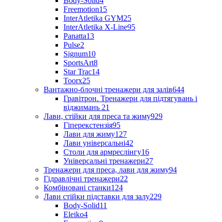
Body-Solid
4
Freemotion
15
InterAtletika GYM
25
InterAtletika X-Line
95
Panatta
13
Pulse
2
Signum
10
SportsArt
8
Star Trac
14
Toorx
25
Вантажно-блочні тренажери для залів
644
Гравітрон. Тренажери для підтягувань і
віджимань
21
Лави, стійки для преса та жиму
929
Гіперекстензія
95
Лави для жиму
127
Лави універсальні
42
Столи для армреслінгу
16
Універсальні тренажери
27
Тренажери для преса, лави для жиму
94
Гідравлічні тренажери
22
Комбіновані станки
124
Лави стійки підставки для залу
229
Body-Solid
11
Eleiko
4