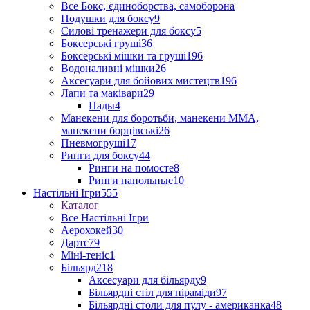
Все Бокс, єдиноборства, самоборона
Подушки для боксу
9
Силові тренажери для боксу
5
Боксерські груші
36
Боксерські мішки та груші
196
Водоналивні мішки
26
Аксесуари для бойових мистецтв
196
Лапи та маківари
29
Пады
4
Манекени для боротьби, манекени ММА,
манекени борцівські
26
Пневмогруші
17
Ринги для боксу
44
Ринги на помосте
8
Ринги напольные
10
Настільні Ігри
555
Каталог
Все Настільні Ігри
Аерохокей
30
Дартс
79
Міні-теніс
1
Більярд
218
Аксесуари для більярду
9
Більярдні стіл для піраміди
97
Більярдні столи для пулу - американка
48