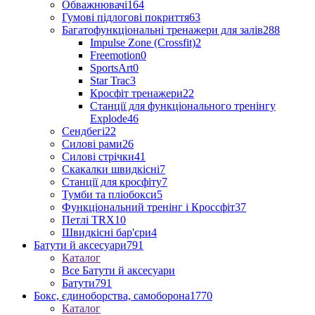
Обважнювачі
164
Гумові підлогові покриття
63
Багатофункціональні тренажери для залів
288
Impulse Zone (Crossfit)
2
Freemotion
0
SportsArt
0
Star Trac
3
Кросфіт тренажери
22
Станції для функціонального тренінгу
Explode
46
Сендбегі
22
Силові рами
26
Силові стрічки
41
Скакалки швидкісні
7
Станції для кросфіту
7
Тумби та пліобокси
5
Функціональний тренінг і Кроссфіт
37
Петлі TRX
10
Швидкісні бар'єри
4
Батути й аксесуари
791
Каталог
Все Батути й аксесуари
Батути
791
Бокс, єдиноборства, самоборона
1770
Каталог