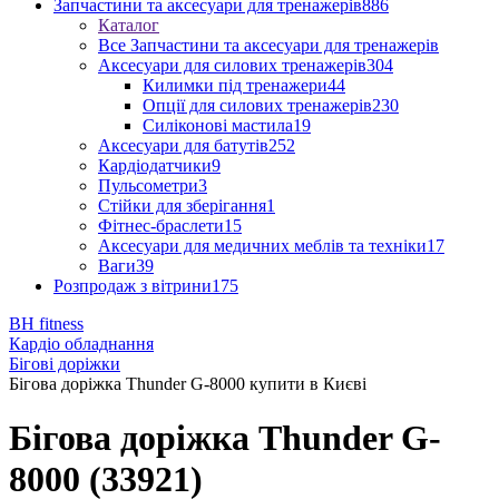
Запчастини та аксесуари для тренажерів
886
Каталог
Все Запчастини та аксесуари для тренажерів
Аксесуари для силових тренажерів
304
Килимки під тренажери
44
Опції для силових тренажерів
230
Силіконові мастила
19
Аксесуари для батутів
252
Кардіодатчики
9
Пульсометри
3
Стійки для зберігання
1
Фітнес-браслети
15
Аксесуари для медичних меблів та техніки
17
Ваги
39
Розпродаж з вітрини
175
BH fitness
Кардіо обладнання
Бігові доріжки
Бігова доріжка Thunder G-8000 купити в Києві
Бігова доріжка Thunder G-
8000 (33921)