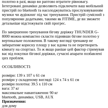
полотно в разі, якщо ви раптово втратите рівновагу.
Інтегровані динаміки дозволяють підключати ваш мобільний
пристрій по bluetooth та насолоджуватись прослуховуванням
музики чи аудіокниг під час тренування. Пристрій сумісний з
популярними додатками, такими як FITIME, де ви зможете
детальніше відстежувати свій прогрес.
По завершенню тренування бігову доріжку THUNDER G-
8000 можна компактно скласти піднявши бігове полотно у
вертикальне положення. В такому вигляді тренажер не
забиратиме корисну площу у вас вдома та не перетворить
кімнату на спортзал. То ж якщо раніше цей фактор стримував
вас від покупки бігової доріжки, сучасні апарати позбавлені
цих проблем.
ОСОБЛИВОСТІ:
розміри: 139 x 107 x 61 см
розміри у складеному вигляді: 124 x 74 x 61 см
розміри полотна: 39.5 x 110 см
вага: 37 кг
максимальне навантаження: 90 кг
bluetooth, динаміки, USB, AUX
Призначення:
для дому