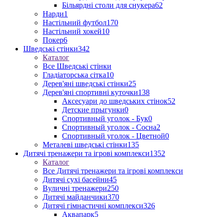
Більярдні столи для снукера
62
Нарди
1
Настільний футбол
170
Настільний хокей
10
Покер
6
Шведські стінки
342
Каталог
Все Шведські стінки
Гладіаторська сітка
10
Дерев'яні шведські стінки
25
Дерев'яні спортивні куточки
138
Аксесуари до шведських стінок
52
Детские прыгунки
0
Спортивный уголок - Бук
0
Спортивный уголок - Сосна
2
Спортивный уголок - Цветной
0
Металеві шведські стінки
135
Дитячі тренажери та ігрові комплекси
1352
Каталог
Все Дитячі тренажери та ігрові комплекси
Дитячі сухі басейни
45
Вуличні тренажери
250
Дитячі майданчики
370
Дитячі гімнастичні комплекси
326
Аквапарк
5