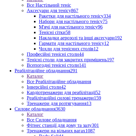
Все Настільний теніс
Аксесуари для тенісу
867
Ракетки для настільного тенісу
334
Набори для настільного тенісу
75
М'ячі для настільного тенісу
96
Тенісні сітки
58
Накладки аерозолі та інші аксесуари
192
Гармати для настільного тенісу
12
Чохли для тенісних столів
12
Професійні тенісні столи
44
Тенісні столи для закритих приміщень
197
Всепогодні тенісні столи
141
Реабілітаційне обладнання
291
Каталог
Все Реабілітаційне обладнання
Інверсійні столи
42
Кардіотренажери для реабілітації
52
Реабілітаційні силові тренажери
159
Тренажери для розтягування
13
Силове обладнання
3630
Каталог
Все Силове обладнання
Фітнес станції для дому та залу
301
Тренажери на вільних вагах
1087