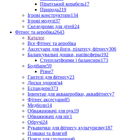
Піратський корабель
17
Природа
219
Ігрові конструктори
134
Ігрові модулі
37
Скеледроми для дітей
24
Фітнес та аеробіка
2643
Каталог
Все Фітнес та аеробіка
Аксесуари для йоги, пілатесу, фітнесу
306
Балансувальні дошки, напівсферы
192
Степплатформи і балансири
173
Бодібари
59
Різне
7
Гантелі для фітнесу
23
Диски здоров'я
4
Еспандери
373
Інвентар для аквааеробіки, аквафітнесу
7
Фітнес аксесуари
85
Медболи
14
Обважнювачі для рук
19
Обважювачі для ніг
1
Обручі
24
Рукавички для фітнесу, культуризму
187
Пляшки та фляги
8
Пояси для схуднення
6