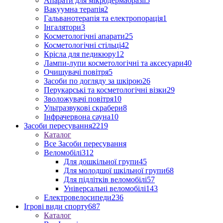
Апарати для мікродермабразії
5
Вакуумна терапія
2
Гальванотерапія та електропорація
1
Інгалятори
3
Косметологічні апарати
25
Косметологічні стільці
42
Крісла для педикюру
12
Лампи-лупи косметологічні та аксесуари
40
Очищувачі повітря
5
Засоби по догляду за шкірою
26
Перукарські та косметологічні візки
29
Зволожувачі повітря
10
Ультразвукові скрабери
8
Інфрачервона сауна
10
Засоби пересування
2219
Каталог
Все Засоби пересування
Веломобілі
312
Для дошкільної групи
45
Для молодшої шкільної групи
68
Для підлітків веломобілі
57
Універсальні веломобілі
143
Електровелосипеди
236
Ігрові види спорту
687
Каталог