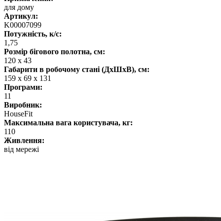
для дому
Артикул:
K00007099
Потужність, к/с:
1,75
Розмір бігового полотна, см:
120 х 43
Габарити в робочому стані (ДхШхВ), см:
159 х 69 х 131
Програми:
11
Виробник:
HouseFit
Максимальна вага користувача, кг:
110
Живлення:
від мережі