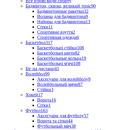
Все Ігрові види спорту
Бадмінтон, сквош, великий теніс
90
Бадминтонные ракетки
32
Воланы для бадминтона
9
Наборы для бадминтона
13
Сітки
11
Спортивне взуття
2
Спортивная одежда
6
Баскетбол
317
Баскетбольні стійки
108
Баскетбольні щити
82
Баскетбольные кольца
19
Баскетбольні м'ячі
108
Біг на дистанції
1
Волейбол
99
Аксесуари для волейболу
9
Волейбольный мячи
87
Стійки
3
Хокей
17
Ворота
16
Сітки
1
Футбол
163
Аксесуари для футболу
57
Ворота та сітки
44
Футбольный мяч
38