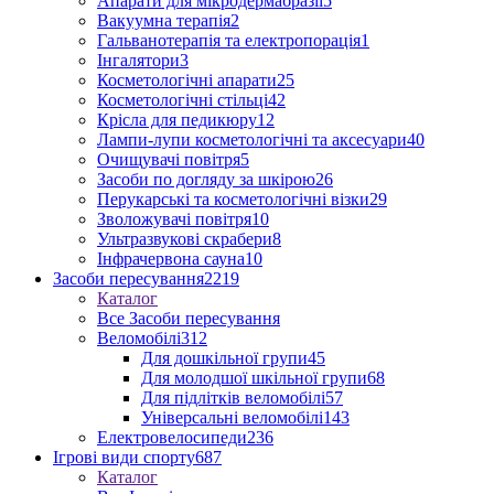
Апарати для мікродермабразії
5
Вакуумна терапія
2
Гальванотерапія та електропорація
1
Інгалятори
3
Косметологічні апарати
25
Косметологічні стільці
42
Крісла для педикюру
12
Лампи-лупи косметологічні та аксесуари
40
Очищувачі повітря
5
Засоби по догляду за шкірою
26
Перукарські та косметологічні візки
29
Зволожувачі повітря
10
Ультразвукові скрабери
8
Інфрачервона сауна
10
Засоби пересування
2219
Каталог
Все Засоби пересування
Веломобілі
312
Для дошкільної групи
45
Для молодшої шкільної групи
68
Для підлітків веломобілі
57
Універсальні веломобілі
143
Електровелосипеди
236
Ігрові види спорту
687
Каталог