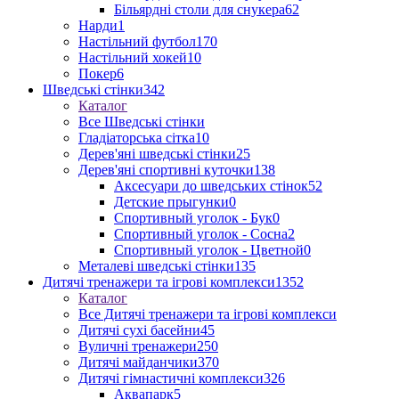
Більярдні столи для снукера
62
Нарди
1
Настільний футбол
170
Настільний хокей
10
Покер
6
Шведські стінки
342
Каталог
Все Шведські стінки
Гладіаторська сітка
10
Дерев'яні шведські стінки
25
Дерев'яні спортивні куточки
138
Аксесуари до шведських стінок
52
Детские прыгунки
0
Спортивный уголок - Бук
0
Спортивный уголок - Сосна
2
Спортивный уголок - Цветной
0
Металеві шведські стінки
135
Дитячі тренажери та ігрові комплекси
1352
Каталог
Все Дитячі тренажери та ігрові комплекси
Дитячі сухі басейни
45
Вуличні тренажери
250
Дитячі майданчики
370
Дитячі гімнастичні комплекси
326
Аквапарк
5