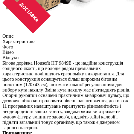
Опис
Характеристика
Фото
Відео
Відгуки
Бігова доріжка Housefit НТ 9849E - це надійна конструкція
солідного якості, що володіє рядом преміальних
характеристик, поліпшують ергономіку використання. Для
цього конструкція оснащується більш широким біговим
полотном (120х43 см), автоматизованої регулюванням для
вибору кута нахилу. Зміна кута нахилу має п'ятнадцять рівнів.
Опорні рукоятки оснащені практичним вимірювач пульсу, що
дозволяє чітко контролювати рівень навантаження, до того ж
11 програмних налаштувань гарантують різноманітність і
неоднорідність ваших занять, завдяки яким ви отримаєте
чудову фігуру, зміцните здоров'я, видаліть зайві калорії і
підняти загальний тонус організму, що також є джерелом
гарного настрою.
Призначення: