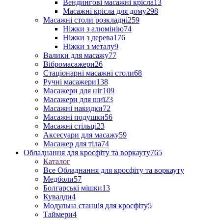
Вендингові масажні крісла
13
Масажні крісла для дому
298
Масажні столи розкладні
259
Ніжки з алюмінію
74
Ніжки з дерева
176
Ніжки з металу
9
Валики для масажу
77
Вібромасажери
26
Стаціонарні масажні столи
68
Ручні масажери
138
Масажери для ніг
109
Масажери для шиї
23
Масажні накидки
72
Масажні подушки
56
Масажні стільці
23
Аксесуари для масажу
59
Масажер для тіла
74
Обладнання для кросфіту та воркауту
765
Каталог
Все Обладнання для кросфіту та воркауту
Медболи
57
Болгарські мішки
13
Кувалди
4
Модульна станція для кросфіту
5
Таймери
4