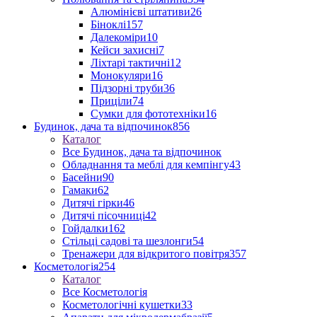
Алюмінієві штативи
26
Біноклі
157
Далекоміри
10
Кейси захисні
7
Ліхтарі тактичні
12
Монокуляри
16
Підзорні труби
36
Приціли
74
Сумки для фототехніки
16
Будинок, дача та відпочинок
856
Каталог
Все Будинок, дача та відпочинок
Обладнання та меблі для кемпінгу
43
Басейни
90
Гамаки
62
Дитячі гірки
46
Дитячі пісочниці
42
Гойдалки
162
Стільці садові та шезлонги
54
Тренажери для відкритого повітря
357
Косметологія
254
Каталог
Все Косметологія
Косметологічні кушетки
33