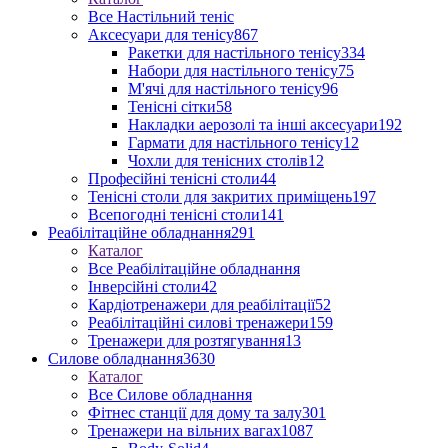
Все Настільний теніс
Аксесуари для тенісу
867
Ракетки для настільного тенісу
334
Набори для настільного тенісу
75
М'ячі для настільного тенісу
96
Тенісні сітки
58
Накладки аерозолі та інші аксесуари
192
Гармати для настільного тенісу
12
Чохли для тенісних столів
12
Професійні тенісні столи
44
Тенісні столи для закритих приміщень
197
Всепогодні тенісні столи
141
Реабілітаційне обладнання
291
Каталог
Все Реабілітаційне обладнання
Інверсійні столи
42
Кардіотренажери для реабілітації
52
Реабілітаційні силові тренажери
159
Тренажери для розтягування
13
Силове обладнання
3630
Каталог
Все Силове обладнання
Фітнес станції для дому та залу
301
Тренажери на вільних вагах
1087