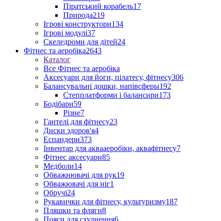
Піратський корабель
17
Природа
219
Ігрові конструктори
134
Ігрові модулі
37
Скеледроми для дітей
24
Фітнес та аеробіка
2643
Каталог
Все Фітнес та аеробіка
Аксесуари для йоги, пілатесу, фітнесу
306
Балансувальні дошки, напівсферы
192
Степплатформи і балансири
173
Бодібари
59
Різне
7
Гантелі для фітнесу
23
Диски здоров'я
4
Еспандери
373
Інвентар для аквааеробіки, аквафітнесу
7
Фітнес аксесуари
85
Медболи
14
Обважнювачі для рук
19
Обважювачі для ніг
1
Обручі
24
Рукавички для фітнесу, культуризму
187
Пляшки та фляги
8
Пояси для схуднення
6