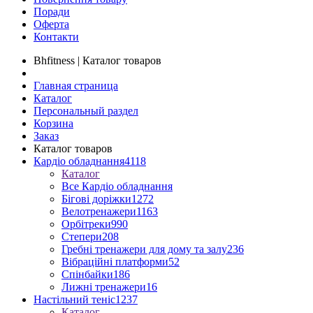
Поради
Оферта
Контакти
Bhfitness | Каталог товаров
Главная страница
Каталог
Персональный раздел
Корзина
Заказ
Каталог товаров
Кардіо обладнання
4118
Каталог
Все Кардіо обладнання
Бігові доріжки
1272
Велотренажери
1163
Орбітреки
990
Степери
208
Гребні тренажери для дому та залу
236
Вібраційні платформи
52
Спінбайки
186
Лижні тренажери
16
Настільний теніс
1237
Каталог