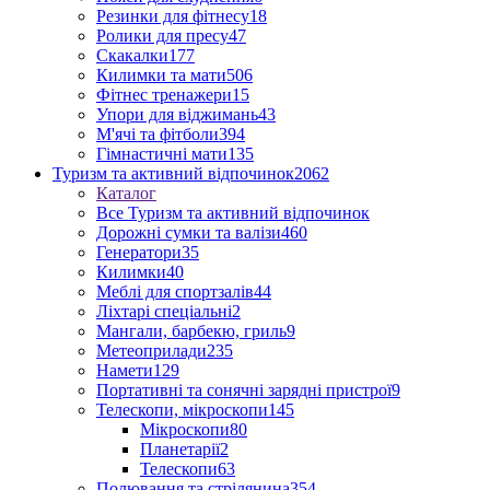
Резинки для фітнесу
18
Ролики для пресу
47
Скакалки
177
Килимки та мати
506
Фітнес тренажери
15
Упори для віджимань
43
М'ячі та фітболи
394
Гімнастичні мати
135
Туризм та активний відпочинок
2062
Каталог
Все Туризм та активний відпочинок
Дорожні сумки та валізи
460
Генератори
35
Килимки
40
Меблі для спортзалів
44
Ліхтарі спеціальні
2
Мангали, барбекю, гриль
9
Метеоприлади
235
Намети
129
Портативні та сонячні зарядні пристрої
9
Телескопи, мікроскопи
145
Мікроскопи
80
Планетарії
2
Телескопи
63
Полювання та стрілянина
354