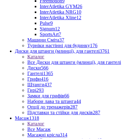
Freemotion
9
InterAtletika GYM
26
InterAtletika NRG
10
InterAtletika Xline
12
Pulse
9
Signum
12
SportsArt
7
Машини Сміта
37
Турніки настінні для будинку
176
Диски для штанги (млинці), для гантелі
3761
Каталог
Все Диски для штанги (млинці), для гантелі
Диски
566
Гантелі
1365
Грифи
416
Штанги
437
Гирі
293
Замки для грифів
66
Набори лава та штанга
44
Опції до тренажерів
287
Підставки та стійки для дисків
287
Масаж
1318
Каталог
Все Масаж
Масажні крісла
314