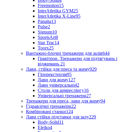
Body-Solid
4
Freemotion
15
InterAtletika GYM
25
InterAtletika X-Line
95
Panatta
13
Pulse
2
Signum
10
SportsArt
8
Star Trac
14
Toorx
25
Вантажно-блочні тренажери для залів
644
Гравітрон. Тренажери для підтягувань і
віджимань
21
Лави, стійки для преса та жиму
929
Гіперекстензія
95
Лави для жиму
127
Лави універсальні
42
Столи для армреслінгу
16
Універсальні тренажери
27
Тренажери для преса, лави для жиму
94
Гідравлічні тренажери
22
Комбіновані станки
124
Лави стійки підставки для залу
229
Body-Solid
11
Eleiko
4