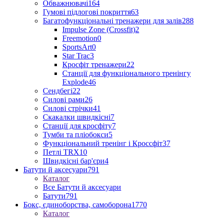
Обважнювачі
164
Гумові підлогові покриття
63
Багатофункціональні тренажери для залів
288
Impulse Zone (Crossfit)
2
Freemotion
0
SportsArt
0
Star Trac
3
Кросфіт тренажери
22
Станції для функціонального тренінгу
Explode
46
Сендбегі
22
Силові рами
26
Силові стрічки
41
Скакалки швидкісні
7
Станції для кросфіту
7
Тумби та пліобокси
5
Функціональний тренінг і Кроссфіт
37
Петлі TRX
10
Швидкісні бар'єри
4
Батути й аксесуари
791
Каталог
Все Батути й аксесуари
Батути
791
Бокс, єдиноборства, самоборона
1770
Каталог