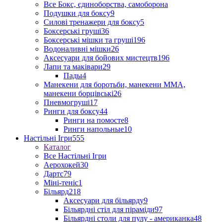
Все Бокс, єдиноборства, самоборона
Подушки для боксу
9
Силові тренажери для боксу
5
Боксерські груші
36
Боксерські мішки та груші
196
Водоналивні мішки
26
Аксесуари для бойових мистецтв
196
Лапи та маківари
29
Пады
4
Манекени для боротьби, манекени ММА,
манекени борцівські
26
Пневмогруші
17
Ринги для боксу
44
Ринги на помосте
8
Ринги напольные
10
Настільні Ігри
555
Каталог
Все Настільні Ігри
Аерохокей
30
Дартс
79
Міні-теніс
1
Більярд
218
Аксесуари для більярду
9
Більярдні стіл для піраміди
97
Більярдні столи для пулу - американка
48