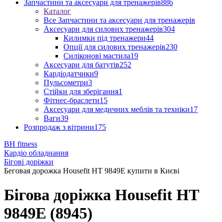
Запчастини та аксесуари для тренажерів
886
Каталог
Все Запчастини та аксесуари для тренажерів
Аксесуари для силових тренажерів
304
Килимки під тренажери
44
Опції для силових тренажерів
230
Силіконові мастила
19
Аксесуари для батутів
252
Кардіодатчики
9
Пульсометри
3
Стійки для зберігання
1
Фітнес-браслети
15
Аксесуари для медичних меблів та техніки
17
Ваги
39
Розпродаж з вітрини
175
BH fitness
Кардіо обладнання
Бігові доріжки
Беговая дорожка Housefit HТ 9849E купити в Києві
Бігова доріжка Housefit НТ
9849E (8945)