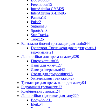
Body-Solid
4
Freemotion
15
InterAtletika GYM
25
InterAtletika X-Line
95
Panatta
13
Pulse
2
Signum
10
SportsArt
8
Star Trac
14
Toorx
25
Вантажно-блочні тренажери для залів
644
Гравітрон. Тренажери для підтягувань і
віджимань
21
Лави, стійки для преса та жиму
929
Гіперекстензія
95
Лави для жиму
127
Лави універсальні
42
Столи для армреслінгу
16
Універсальні тренажери
27
Тренажери для преса, лави для жиму
94
Гідравлічні тренажери
22
Комбіновані станки
124
Лави стійки підставки для залу
229
Body-Solid
11
Eleiko
4