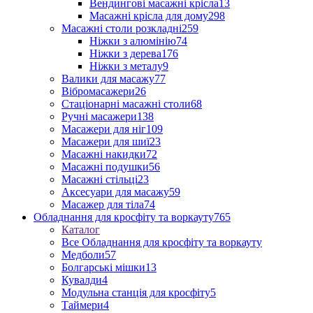
Вендингові масажні крісла
13
Масажні крісла для дому
298
Масажні столи розкладні
259
Ніжки з алюмінію
74
Ніжки з дерева
176
Ніжки з металу
9
Валики для масажу
77
Вібромасажери
26
Стаціонарні масажні столи
68
Ручні масажери
138
Масажери для ніг
109
Масажери для шиї
23
Масажні накидки
72
Масажні подушки
56
Масажні стільці
23
Аксесуари для масажу
59
Масажер для тіла
74
Обладнання для кросфіту та воркауту
765
Каталог
Все Обладнання для кросфіту та воркауту
Медболи
57
Болгарські мішки
13
Кувалди
4
Модульна станція для кросфіту
5
Таймери
4