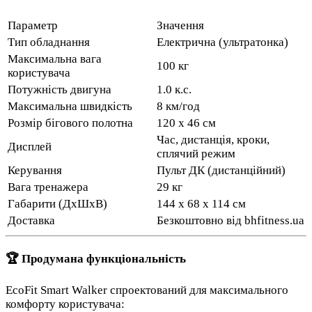
Параметр
Значення
Тип обладнання
Електрична (ультратонка)
Максимальна вага
100 кг
користувача
Потужність двигуна
1.0 к.с.
Максимальна швидкість
8 км/год
Розмір бігового полотна
120 х 46 см
Час, дистанція, кроки,
Дисплей
сплячий режим
Керування
Пульт ДК (дистанційний)
Вага тренажера
29 кг
Габарити (ДхШхВ)
144 х 68 х 114 см
Доставка
Безкоштовно від bhfitness.ua
🏆 Продумана функціональність
EcoFit Smart Walker спроектований для максимального
комфорту користувача: