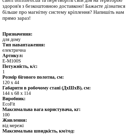
сайті bhfitness.ua та перетворіть свій дім на територію
здоров'я з безкоштовною доставкою! Бажаєте дізнатися
більше про магнітну систему кріплення? Напишіть нам
прямо зараз!
Призначення:
для дому
Тип навантаження:
електрична
Артикул:
E-M100S
Потужність, к/с:
1
Розмір бігового полотна, см:
120 х 44
Габарити в робочому стані (ДхШхВ), см:
144 х 68 х 114
Виробник:
EcoFit
Максимальна вага користувача, кг:
100
Живлення:
від мережі
Максимальна швидкість, км/год: