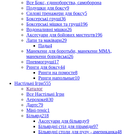
Все Бокс, єдиноборства, самоборона
Подушки для боксу
9
Силові тренажери для боксу
5
Боксерські груші
36
Боксерські мішки та груші
196
Водоналивні мішки
26
Аксесуари для бойових мистецтв
196
Лапи та маківари
29
Пады
4
Манекени для боротьби, манекени ММА,
манекени борцівські
26
Пневмогруші
17
Ринги для боксу
44
Ринги на помосте
8
Ринги напольные
10
Настільні Ігри
555
Каталог
Все Настільні Ігри
Аерохокей
30
Дартс
79
Міні-теніс
1
Більярд
218
Аксесуари для більярду
9
Більярдні стіл для піраміди
97
Більярдні столи для пулу - американка
48