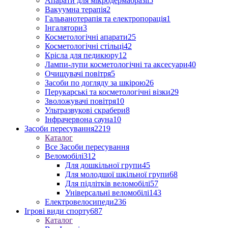
Апарати для мікродермабразії
5
Вакуумна терапія
2
Гальванотерапія та електропорація
1
Інгалятори
3
Косметологічні апарати
25
Косметологічні стільці
42
Крісла для педикюру
12
Лампи-лупи косметологічні та аксесуари
40
Очищувачі повітря
5
Засоби по догляду за шкірою
26
Перукарські та косметологічні візки
29
Зволожувачі повітря
10
Ультразвукові скрабери
8
Інфрачервона сауна
10
Засоби пересування
2219
Каталог
Все Засоби пересування
Веломобілі
312
Для дошкільної групи
45
Для молодшої шкільної групи
68
Для підлітків веломобілі
57
Універсальні веломобілі
143
Електровелосипеди
236
Ігрові види спорту
687
Каталог