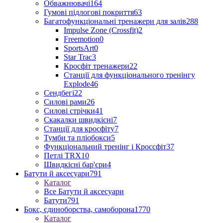
Обважнювачі
164
Гумові підлогові покриття
63
Багатофункціональні тренажери для залів
288
Impulse Zone (Crossfit)
2
Freemotion
0
SportsArt
0
Star Trac
3
Кросфіт тренажери
22
Станції для функціонального тренінгу
Explode
46
Сендбегі
22
Силові рами
26
Силові стрічки
41
Скакалки швидкісні
7
Станції для кросфіту
7
Тумби та пліобокси
5
Функціональний тренінг і Кроссфіт
37
Петлі TRX
10
Швидкісні бар'єри
4
Батути й аксесуари
791
Каталог
Все Батути й аксесуари
Батути
791
Бокс, єдиноборства, самоборона
1770
Каталог