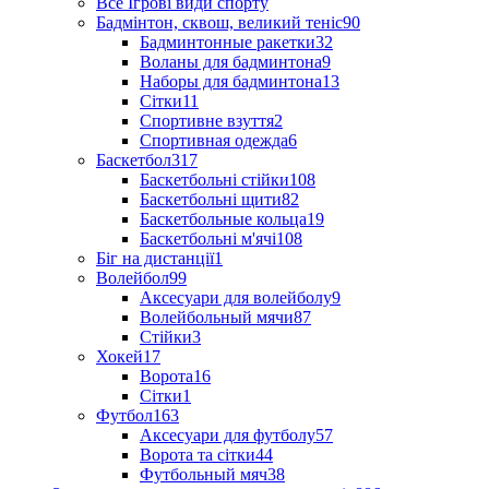
Все Ігрові види спорту
Бадмінтон, сквош, великий теніс
90
Бадминтонные ракетки
32
Воланы для бадминтона
9
Наборы для бадминтона
13
Сітки
11
Спортивне взуття
2
Спортивная одежда
6
Баскетбол
317
Баскетбольні стійки
108
Баскетбольні щити
82
Баскетбольные кольца
19
Баскетбольні м'ячі
108
Біг на дистанції
1
Волейбол
99
Аксесуари для волейболу
9
Волейбольный мячи
87
Стійки
3
Хокей
17
Ворота
16
Сітки
1
Футбол
163
Аксесуари для футболу
57
Ворота та сітки
44
Футбольный мяч
38