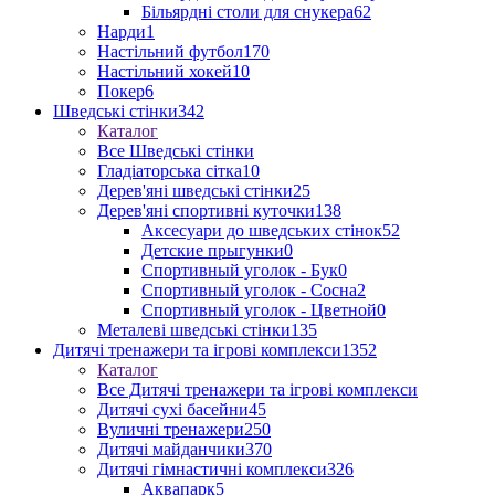
Більярдні столи для снукера
62
Нарди
1
Настільний футбол
170
Настільний хокей
10
Покер
6
Шведські стінки
342
Каталог
Все Шведські стінки
Гладіаторська сітка
10
Дерев'яні шведські стінки
25
Дерев'яні спортивні куточки
138
Аксесуари до шведських стінок
52
Детские прыгунки
0
Спортивный уголок - Бук
0
Спортивный уголок - Сосна
2
Спортивный уголок - Цветной
0
Металеві шведські стінки
135
Дитячі тренажери та ігрові комплекси
1352
Каталог
Все Дитячі тренажери та ігрові комплекси
Дитячі сухі басейни
45
Вуличні тренажери
250
Дитячі майданчики
370
Дитячі гімнастичні комплекси
326
Аквапарк
5