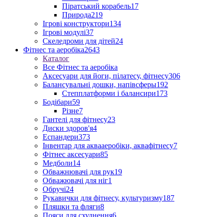
Піратський корабель
17
Природа
219
Ігрові конструктори
134
Ігрові модулі
37
Скеледроми для дітей
24
Фітнес та аеробіка
2643
Каталог
Все Фітнес та аеробіка
Аксесуари для йоги, пілатесу, фітнесу
306
Балансувальні дошки, напівсферы
192
Степплатформи і балансири
173
Бодібари
59
Різне
7
Гантелі для фітнесу
23
Диски здоров'я
4
Еспандери
373
Інвентар для аквааеробіки, аквафітнесу
7
Фітнес аксесуари
85
Медболи
14
Обважнювачі для рук
19
Обважювачі для ніг
1
Обручі
24
Рукавички для фітнесу, культуризму
187
Пляшки та фляги
8
Пояси для схуднення
6