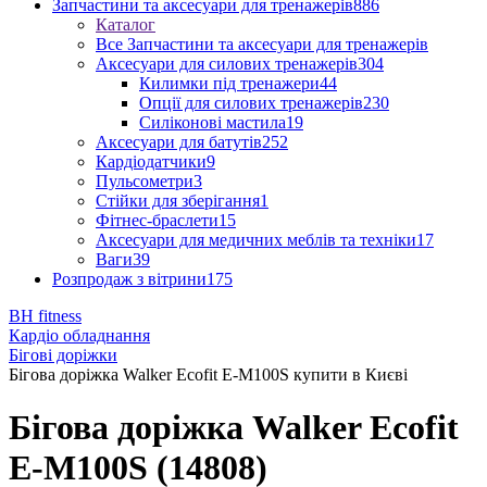
Запчастини та аксесуари для тренажерів
886
Каталог
Все Запчастини та аксесуари для тренажерів
Аксесуари для силових тренажерів
304
Килимки під тренажери
44
Опції для силових тренажерів
230
Силіконові мастила
19
Аксесуари для батутів
252
Кардіодатчики
9
Пульсометри
3
Стійки для зберігання
1
Фітнес-браслети
15
Аксесуари для медичних меблів та техніки
17
Ваги
39
Розпродаж з вітрини
175
BH fitness
Кардіо обладнання
Бігові доріжки
Бігова доріжка Walker Ecofit E-M100S купити в Києві
Бігова доріжка Walker Ecofit
E-M100S (14808)