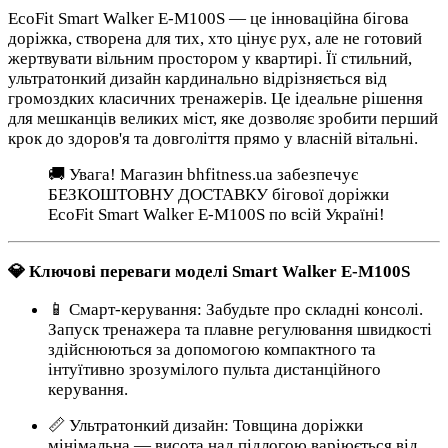
EcoFit Smart Walker E-M100S — це інноваційна бігова
доріжка, створена для тих, хто цінує рух, але не готовий
жертвувати вільним простором у квартирі. Її стильний,
ультратонкий дизайн кардинально відрізняється від
громоздких класичних тренажерів. Це ідеальне рішення
для мешканців великих міст, яке дозволяє зробити перший
крок до здоров'я та довголіття прямо у власній вітальні.
🚚 Увага! Магазин bhfitness.ua забезпечує
БЕЗКОШТОВНУ ДОСТАВКУ бігової доріжки
EcoFit Smart Walker E-M100S по всій Україні!
💎 Ключові переваги моделі Smart Walker E-M100S
📱 Смарт-керування: Забудьте про складні консолі.
Запуск тренажера та плавне регулювання швидкості
здійснюються за допомогою компактного та
інтуїтивно зрозумілого пульта дистанційного
керування.
📏 Ультратонкий дизайн: Товщина доріжки
мінімальна — висота над підлогою варіюється від