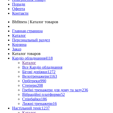
Поради
Оферта
Контакти
Bhfitness | Каталог товаров
Главная страница
Каталог
Персональный раздел
Корзина
Заказ
Каталог товаров
Кардіо обладнання
4118
Каталог
Все Кардіо обладнання
Бігові доріжки
1272
Велотренажери
1163
Орбітреки
990
Степери
208
Гребні тренажери для дому та залу
236
Вібраційні платформи
52
Спінбайки
186
Лижні тренажери
16
Настільний теніс
1237
Каталог