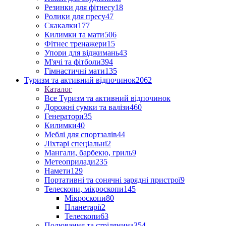
Резинки для фітнесу
18
Ролики для пресу
47
Скакалки
177
Килимки та мати
506
Фітнес тренажери
15
Упори для віджимань
43
М'ячі та фітболи
394
Гімнастичні мати
135
Туризм та активний відпочинок
2062
Каталог
Все Туризм та активний відпочинок
Дорожні сумки та валізи
460
Генератори
35
Килимки
40
Меблі для спортзалів
44
Ліхтарі спеціальні
2
Мангали, барбекю, гриль
9
Метеоприлади
235
Намети
129
Портативні та сонячні зарядні пристрої
9
Телескопи, мікроскопи
145
Мікроскопи
80
Планетарії
2
Телескопи
63
Полювання та стрілянина
354