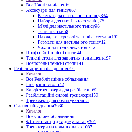
Все Настільний теніс
Аксесуари для тенісу
867
Ракетки для настільного тенісу
334
Набори для настільного тенісу
75
М'ячі для настільного тенісу
96
Тенісні сітки
58
Накладки аерозолі та інші аксесуари
192
Гармати для настільного тенісу
12
Чохли для тенісних столів
12
Професійні тенісні столи
44
Тенісні столи для закритих приміщень
197
Всепогодні тенісні столи
141
Реабілітаційне обладнання
291
Каталог
Все Реабілітаційне обладнання
Інверсійні столи
42
Кардіотренажери для реабілітації
52
Реабілітаційні силові тренажери
159
Тренажери для розтягування
13
Силове обладнання
3630
Каталог
Все Силове обладнання
Фітнес станції для дому та залу
301
Тренажери на вільних вагах
1087