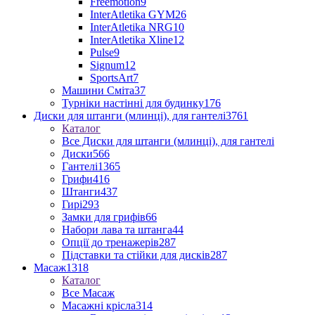
Freemotion
9
InterAtletika GYM
26
InterAtletika NRG
10
InterAtletika Xline
12
Pulse
9
Signum
12
SportsArt
7
Машини Сміта
37
Турніки настінні для будинку
176
Диски для штанги (млинці), для гантелі
3761
Каталог
Все Диски для штанги (млинці), для гантелі
Диски
566
Гантелі
1365
Грифи
416
Штанги
437
Гирі
293
Замки для грифів
66
Набори лава та штанга
44
Опції до тренажерів
287
Підставки та стійки для дисків
287
Масаж
1318
Каталог
Все Масаж
Масажні крісла
314