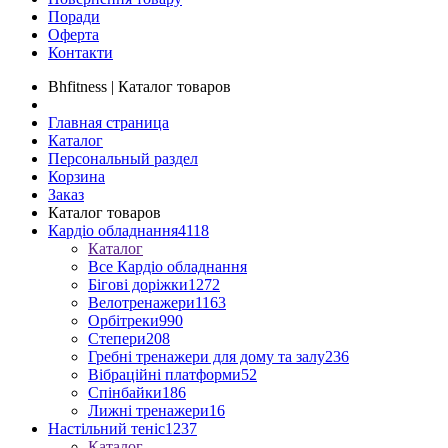
Поради
Оферта
Контакти
Bhfitness | Каталог товаров
Главная страница
Каталог
Персональный раздел
Корзина
Заказ
Каталог товаров
Кардіо обладнання
4118
Каталог
Все Кардіо обладнання
Бігові доріжки
1272
Велотренажери
1163
Орбітреки
990
Степери
208
Гребні тренажери для дому та залу
236
Вібраційні платформи
52
Спінбайки
186
Лижні тренажери
16
Настільний теніс
1237
Каталог