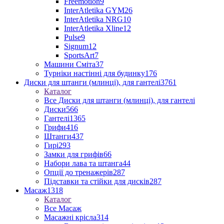
Freemotion
9
InterAtletika GYM
26
InterAtletika NRG
10
InterAtletika Xline
12
Pulse
9
Signum
12
SportsArt
7
Машини Сміта
37
Турніки настінні для будинку
176
Диски для штанги (млинці), для гантелі
3761
Каталог
Все Диски для штанги (млинці), для гантелі
Диски
566
Гантелі
1365
Грифи
416
Штанги
437
Гирі
293
Замки для грифів
66
Набори лава та штанга
44
Опції до тренажерів
287
Підставки та стійки для дисків
287
Масаж
1318
Каталог
Все Масаж
Масажні крісла
314