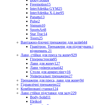
Body-Solid
4
Freemotion
15
InterAtletika GYM
25
InterAtletika X-Line
95
Panatta
13
Pulse
2
Signum
10
SportsArt
8
Star Trac
14
Toorx
25
Вантажно-блочні тренажери для залів
644
Гравітрон. Тренажери для підтягувань і
віджимань
21
Лави, стійки для преса та жиму
929
Гіперекстензія
95
Лави для жиму
127
Лави універсальні
42
Столи для армреслінгу
16
Універсальні тренажери
27
Тренажери для преса, лави для жиму
94
Гідравлічні тренажери
22
Комбіновані станки
124
Лави стійки підставки для залу
229
Body-Solid
11
Eleiko
4