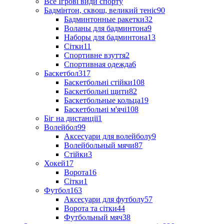
Все Ігрові види спорту
Бадмінтон, сквош, великий теніс
90
Бадминтонные ракетки
32
Воланы для бадминтона
9
Наборы для бадминтона
13
Сітки
11
Спортивне взуття
2
Спортивная одежда
6
Баскетбол
317
Баскетбольні стійки
108
Баскетбольні щити
82
Баскетбольные кольца
19
Баскетбольні м'ячі
108
Біг на дистанції
1
Волейбол
99
Аксесуари для волейболу
9
Волейбольный мячи
87
Стійки
3
Хокей
17
Ворота
16
Сітки
1
Футбол
163
Аксесуари для футболу
57
Ворота та сітки
44
Футбольный мяч
38