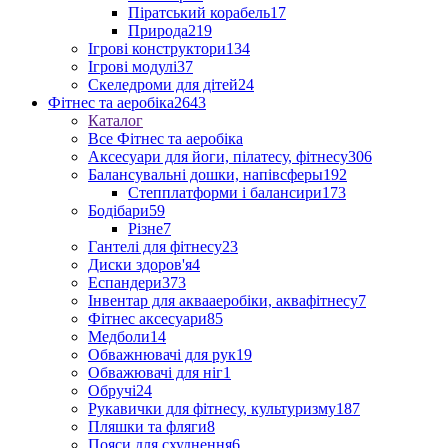
Піратський корабель
17
Природа
219
Ігрові конструктори
134
Ігрові модулі
37
Скеледроми для дітей
24
Фітнес та аеробіка
2643
Каталог
Все Фітнес та аеробіка
Аксесуари для йоги, пілатесу, фітнесу
306
Балансувальні дошки, напівсферы
192
Степплатформи і балансири
173
Бодібари
59
Різне
7
Гантелі для фітнесу
23
Диски здоров'я
4
Еспандери
373
Інвентар для аквааеробіки, аквафітнесу
7
Фітнес аксесуари
85
Медболи
14
Обважнювачі для рук
19
Обважювачі для ніг
1
Обручі
24
Рукавички для фітнесу, культуризму
187
Пляшки та фляги
8
Пояси для схуднення
6