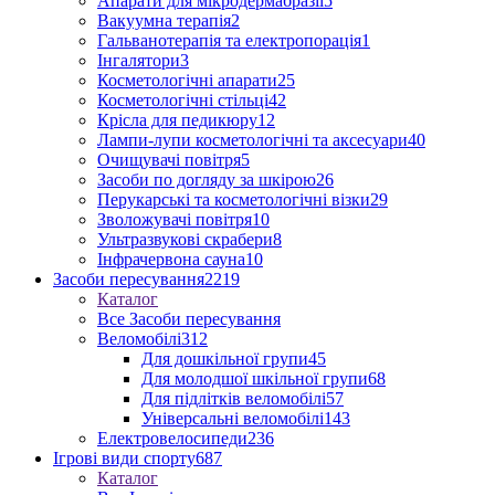
Апарати для мікродермабразії
5
Вакуумна терапія
2
Гальванотерапія та електропорація
1
Інгалятори
3
Косметологічні апарати
25
Косметологічні стільці
42
Крісла для педикюру
12
Лампи-лупи косметологічні та аксесуари
40
Очищувачі повітря
5
Засоби по догляду за шкірою
26
Перукарські та косметологічні візки
29
Зволожувачі повітря
10
Ультразвукові скрабери
8
Інфрачервона сауна
10
Засоби пересування
2219
Каталог
Все Засоби пересування
Веломобілі
312
Для дошкільної групи
45
Для молодшої шкільної групи
68
Для підлітків веломобілі
57
Універсальні веломобілі
143
Електровелосипеди
236
Ігрові види спорту
687
Каталог