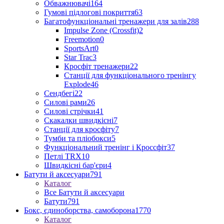
Обважнювачі
164
Гумові підлогові покриття
63
Багатофункціональні тренажери для залів
288
Impulse Zone (Crossfit)
2
Freemotion
0
SportsArt
0
Star Trac
3
Кросфіт тренажери
22
Станції для функціонального тренінгу
Explode
46
Сендбегі
22
Силові рами
26
Силові стрічки
41
Скакалки швидкісні
7
Станції для кросфіту
7
Тумби та пліобокси
5
Функціональний тренінг і Кроссфіт
37
Петлі TRX
10
Швидкісні бар'єри
4
Батути й аксесуари
791
Каталог
Все Батути й аксесуари
Батути
791
Бокс, єдиноборства, самоборона
1770
Каталог