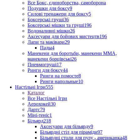
Все Бокс, єдиноборства, самоборона
Подушки для боксу
9
Силові тренажери для боксу
5
Боксерські груші
36
Боксерські мішки та груші
196
Водоналивні мішки
26
Аксесуари для бойових мистецтв
196
Лапи та маківари
29
Пады
4
Манекени для боротьби, манекени ММА,
манекени борцівські
26
Пневмогруші
17
Ринги для боксу
44
Ринги на помосте
8
Ринги напольные
10
Настільні Ігри
555
Каталог
Все Настільні Ігри
Аерохокей
30
Дартс
79
Міні-теніс
1
Більярд
218
Аксесуари для більярду
9
Більярдні стіл для піраміди
97
Більярдні столи для пулу - американка
48