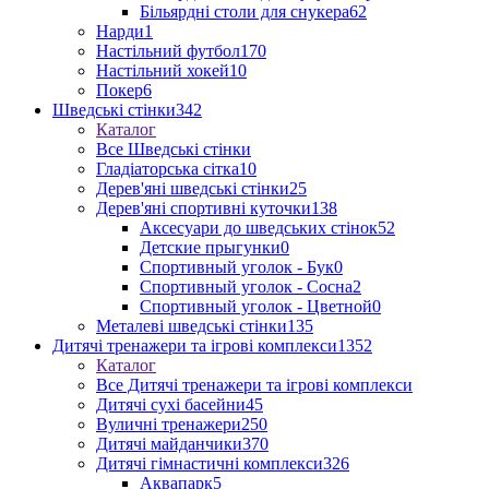
Більярдні столи для снукера
62
Нарди
1
Настільний футбол
170
Настільний хокей
10
Покер
6
Шведські стінки
342
Каталог
Все Шведські стінки
Гладіаторська сітка
10
Дерев'яні шведські стінки
25
Дерев'яні спортивні куточки
138
Аксесуари до шведських стінок
52
Детские прыгунки
0
Спортивный уголок - Бук
0
Спортивный уголок - Сосна
2
Спортивный уголок - Цветной
0
Металеві шведські стінки
135
Дитячі тренажери та ігрові комплекси
1352
Каталог
Все Дитячі тренажери та ігрові комплекси
Дитячі сухі басейни
45
Вуличні тренажери
250
Дитячі майданчики
370
Дитячі гімнастичні комплекси
326
Аквапарк
5