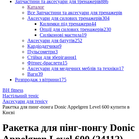
Запчастини та аксесуари для тренажерів
886
Каталог
Все Запчастини та аксесуари для тренажерів
Аксесуари для силових тренажерів
304
Килимки під тренажери
44
Опції для силових тренажерів
230
Силіконові мастила
19
Аксесуари для батутів
252
Кардіодатчики
9
Пульсометри
3
Стійки для зберігання
1
Фітнес-браслети
15
Аксесуари для медичних меблів та техніки
17
Ваги
39
Розпродаж з вітрини
175
BH fitness
Настільний теніс
Аксесуари для тенісу
Ракетка для пинг-понга Donic Appelgren Level 600 купити в
Києві
Ракетка для пінг-понгу Donic