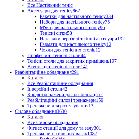
Все Настільний теніс
Аксесуари для тенісу
867
Ракетки для настільного тенісу
334
Набори для настільного тенісу
75
М'ячі для настільного тенісу
96
Тенісні сітки
58
Накладки аерозолі та інші аксесуари
192
Гармати для настільного тенісу
12
Чохли для тенісних столів
12
Професійні тенісні столи
44
Тенісні столи для закритих приміщень
197
Всепогодні тенісні столи
141
Реабілітаційне обладнання
291
Каталог
Все Реабілітаційне обладнання
Інверсійні столи
42
Кардіотренажери для реабілітації
52
Реабілітаційні силові тренажери
159
Тренажери для розтягування
13
Силове обладнання
3630
Каталог
Все Силове обладнання
Фітнес станції для дому та залу
301
Тренажери на вільних вагах
1087