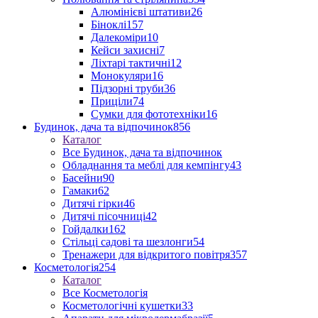
Алюмінієві штативи
26
Біноклі
157
Далекоміри
10
Кейси захисні
7
Ліхтарі тактичні
12
Монокуляри
16
Підзорні труби
36
Приціли
74
Сумки для фототехніки
16
Будинок, дача та відпочинок
856
Каталог
Все Будинок, дача та відпочинок
Обладнання та меблі для кемпінгу
43
Басейни
90
Гамаки
62
Дитячі гірки
46
Дитячі пісочниці
42
Гойдалки
162
Стільці садові та шезлонги
54
Тренажери для відкритого повітря
357
Косметологія
254
Каталог
Все Косметологія
Косметологічні кушетки
33