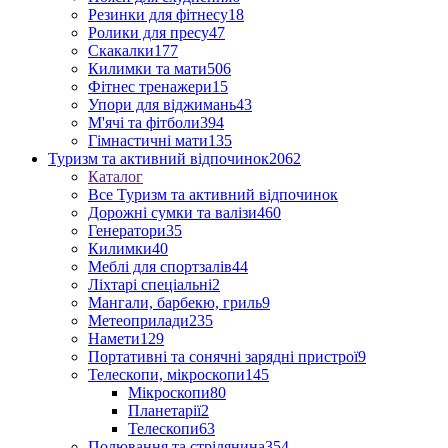
Резинки для фітнесу
18
Ролики для пресу
47
Скакалки
177
Килимки та мати
506
Фітнес тренажери
15
Упори для віджимань
43
М'ячі та фітболи
394
Гімнастичні мати
135
Туризм та активний відпочинок
2062
Каталог
Все Туризм та активний відпочинок
Дорожні сумки та валізи
460
Генератори
35
Килимки
40
Меблі для спортзалів
44
Ліхтарі спеціальні
2
Мангали, барбекю, гриль
9
Метеоприлади
235
Намети
129
Портативні та сонячні зарядні пристрої
9
Телескопи, мікроскопи
145
Мікроскопи
80
Планетарії
2
Телескопи
63
Полювання та стрілянина
354