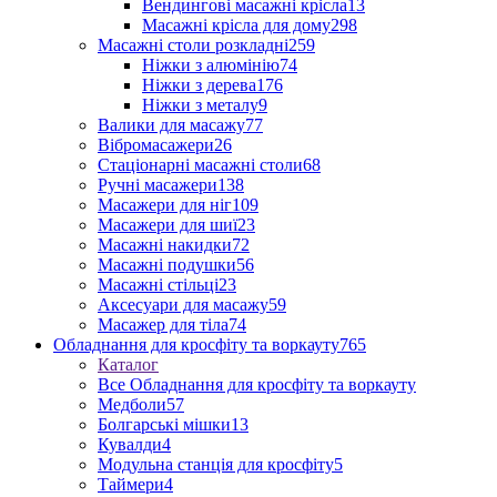
Вендингові масажні крісла
13
Масажні крісла для дому
298
Масажні столи розкладні
259
Ніжки з алюмінію
74
Ніжки з дерева
176
Ніжки з металу
9
Валики для масажу
77
Вібромасажери
26
Стаціонарні масажні столи
68
Ручні масажери
138
Масажери для ніг
109
Масажери для шиї
23
Масажні накидки
72
Масажні подушки
56
Масажні стільці
23
Аксесуари для масажу
59
Масажер для тіла
74
Обладнання для кросфіту та воркауту
765
Каталог
Все Обладнання для кросфіту та воркауту
Медболи
57
Болгарські мішки
13
Кувалди
4
Модульна станція для кросфіту
5
Таймери
4