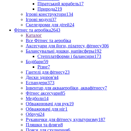
Піратський корабель
17
Природа
219
Ігрові конструктори
134
Ігрові модулі
37
Скеледроми для дітей
24
Фітнес та аеробіка
2643
Каталог
Все Фітнес та аеробіка
Аксесуари для йоги, пілатесу, фітнесу
306
Балансувальні дошки, напівсферы
192
Степплатформи і балансири
173
Бодібари
59
Різне
7
Гантелі для фітнесу
23
Диски здоров'я
4
Еспандери
373
Інвентар для аквааеробіки, аквафітнесу
7
Фітнес аксесуари
85
Медболи
14
Обважнювачі для рук
19
Обважювачі для ніг
1
Обручі
24
Рукавички для фітнесу, культуризму
187
Пляшки та фляги
8
Пояси для схуднення
6