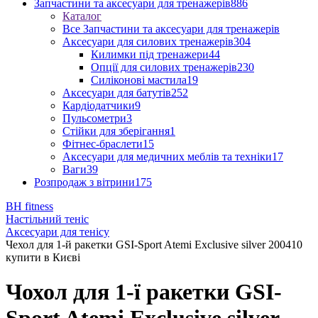
Запчастини та аксесуари для тренажерів
886
Каталог
Все Запчастини та аксесуари для тренажерів
Аксесуари для силових тренажерів
304
Килимки під тренажери
44
Опції для силових тренажерів
230
Силіконові мастила
19
Аксесуари для батутів
252
Кардіодатчики
9
Пульсометри
3
Стійки для зберігання
1
Фітнес-браслети
15
Аксесуари для медичних меблів та техніки
17
Ваги
39
Розпродаж з вітрини
175
BH fitness
Настільний теніс
Аксесуари для тенісу
Чехол для 1-й ракетки GSI-Sport Atemi Exclusive silver 200410
купити в Києві
Чохол для 1-ї ракетки GSI-