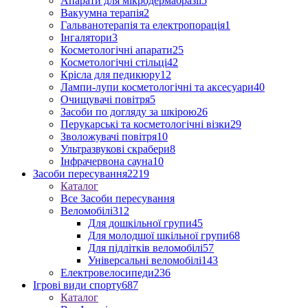
Апарати для мікродермабразії
5
Вакуумна терапія
2
Гальванотерапія та електропорація
1
Інгалятори
3
Косметологічні апарати
25
Косметологічні стільці
42
Крісла для педикюру
12
Лампи-лупи косметологічні та аксесуари
40
Очищувачі повітря
5
Засоби по догляду за шкірою
26
Перукарські та косметологічні візки
29
Зволожувачі повітря
10
Ультразвукові скрабери
8
Інфрачервона сауна
10
Засоби пересування
2219
Каталог
Все Засоби пересування
Веломобілі
312
Для дошкільної групи
45
Для молодшої шкільної групи
68
Для підлітків веломобілі
57
Універсальні веломобілі
143
Електровелосипеди
236
Ігрові види спорту
687
Каталог