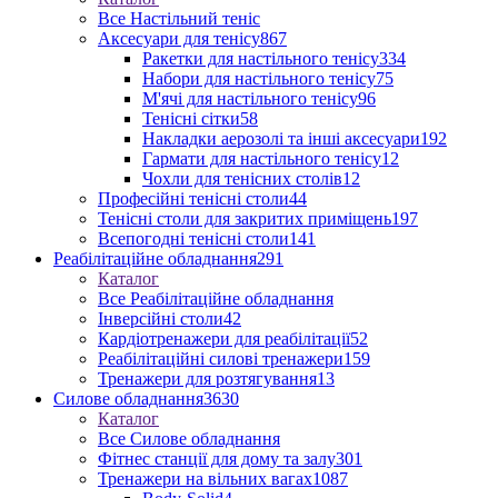
Все Настільний теніс
Аксесуари для тенісу
867
Ракетки для настільного тенісу
334
Набори для настільного тенісу
75
М'ячі для настільного тенісу
96
Тенісні сітки
58
Накладки аерозолі та інші аксесуари
192
Гармати для настільного тенісу
12
Чохли для тенісних столів
12
Професійні тенісні столи
44
Тенісні столи для закритих приміщень
197
Всепогодні тенісні столи
141
Реабілітаційне обладнання
291
Каталог
Все Реабілітаційне обладнання
Інверсійні столи
42
Кардіотренажери для реабілітації
52
Реабілітаційні силові тренажери
159
Тренажери для розтягування
13
Силове обладнання
3630
Каталог
Все Силове обладнання
Фітнес станції для дому та залу
301
Тренажери на вільних вагах
1087