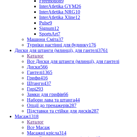
Freemotion
9
InterAtletika GYM
26
InterAtletika NRG
10
InterAtletika Xline
12
Pulse
9
Signum
12
SportsArt
7
Машини Сміта
37
Турніки настінні для будинку
176
Диски для штанги (млинці), для гантелі
3761
Каталог
Все Диски для штанги (млинці), для гантелі
Диски
566
Гантелі
1365
Грифи
416
Штанги
437
Гирі
293
Замки для грифів
66
Набори лава та штанга
44
Опції до тренажерів
287
Підставки та стійки для дисків
287
Масаж
1318
Каталог
Все Масаж
Масажні крісла
314