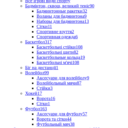
Все Ігрові види спорту
Бадмінтон, сквош, великий теніс
90
Бадминтонные ракетки
32
Воланы для бадминтона
9
Наборы для бадминтона
13
Сітки
11
Спортивне взуття
2
Спортивная одежда
6
Баскетбол
317
Баскетбольні стійки
108
Баскетбольні щити
82
Баскетбольные кольца
19
Баскетбольні м'ячі
108
Біг на дистанції
1
Волейбол
99
Аксесуари для волейболу
9
Волейбольный мячи
87
Стійки
3
Хокей
17
Ворота
16
Сітки
1
Футбол
163
Аксесуари для футболу
57
Ворота та сітки
44
Футбольный мяч
38