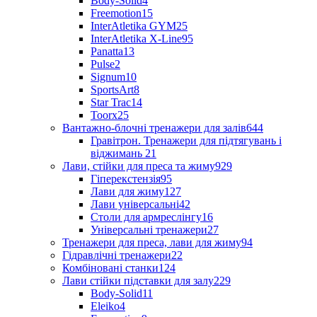
Body-Solid
4
Freemotion
15
InterAtletika GYM
25
InterAtletika X-Line
95
Panatta
13
Pulse
2
Signum
10
SportsArt
8
Star Trac
14
Toorx
25
Вантажно-блочні тренажери для залів
644
Гравітрон. Тренажери для підтягувань і
віджимань
21
Лави, стійки для преса та жиму
929
Гіперекстензія
95
Лави для жиму
127
Лави універсальні
42
Столи для армреслінгу
16
Універсальні тренажери
27
Тренажери для преса, лави для жиму
94
Гідравлічні тренажери
22
Комбіновані станки
124
Лави стійки підставки для залу
229
Body-Solid
11
Eleiko
4