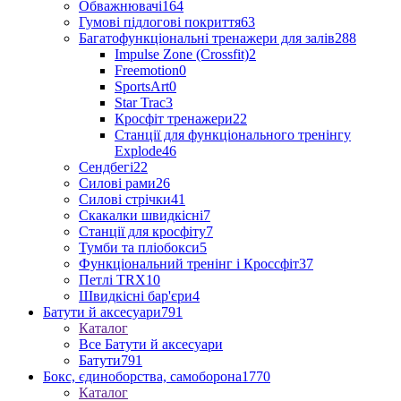
Обважнювачі
164
Гумові підлогові покриття
63
Багатофункціональні тренажери для залів
288
Impulse Zone (Crossfit)
2
Freemotion
0
SportsArt
0
Star Trac
3
Кросфіт тренажери
22
Станції для функціонального тренінгу
Explode
46
Сендбегі
22
Силові рами
26
Силові стрічки
41
Скакалки швидкісні
7
Станції для кросфіту
7
Тумби та пліобокси
5
Функціональний тренінг і Кроссфіт
37
Петлі TRX
10
Швидкісні бар'єри
4
Батути й аксесуари
791
Каталог
Все Батути й аксесуари
Батути
791
Бокс, єдиноборства, самоборона
1770
Каталог