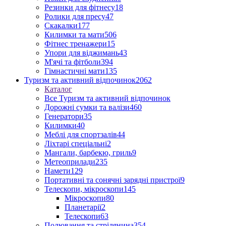
Резинки для фітнесу
18
Ролики для пресу
47
Скакалки
177
Килимки та мати
506
Фітнес тренажери
15
Упори для віджимань
43
М'ячі та фітболи
394
Гімнастичні мати
135
Туризм та активний відпочинок
2062
Каталог
Все Туризм та активний відпочинок
Дорожні сумки та валізи
460
Генератори
35
Килимки
40
Меблі для спортзалів
44
Ліхтарі спеціальні
2
Мангали, барбекю, гриль
9
Метеоприлади
235
Намети
129
Портативні та сонячні зарядні пристрої
9
Телескопи, мікроскопи
145
Мікроскопи
80
Планетарії
2
Телескопи
63
Полювання та стрілянина
354