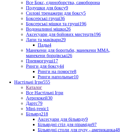
Все Бокс, єдиноборства, самоборона
Подушки для боксу
9
Силові тренажери для боксу
5
Боксерські груші
36
Боксерські мішки та груші
196
Водоналивні мішки
26
Аксесуари для бойових мистецтв
196
Лапи та маківари
29
Пады
4
Манекени для боротьби, манекени ММА,
манекени борцівські
26
Пневмогруші
17
Ринги для боксу
44
Ринги на помосте
8
Ринги напольные
10
Настільні Ігри
555
Каталог
Все Настільні Ігри
Аерохокей
30
Дартс
79
Міні-теніс
1
Більярд
218
Аксесуари для більярду
9
Більярдні стіл для піраміди
97
Більярдні столи для пулу - американка
48