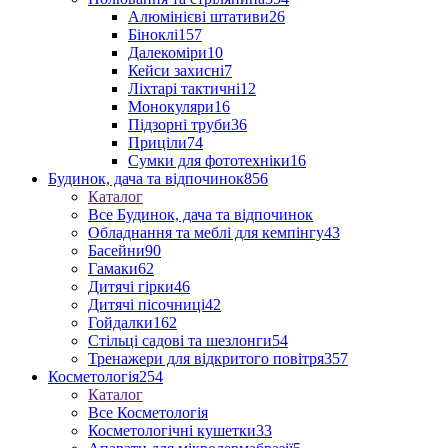
Алюмінієві штативи
26
Біноклі
157
Далекоміри
10
Кейси захисні
7
Ліхтарі тактичні
12
Монокуляри
16
Підзорні труби
36
Приціли
74
Сумки для фототехніки
16
Будинок, дача та відпочинок
856
Каталог
Все Будинок, дача та відпочинок
Обладнання та меблі для кемпінгу
43
Басейни
90
Гамаки
62
Дитячі гірки
46
Дитячі пісочниці
42
Гойдалки
162
Стільці садові та шезлонги
54
Тренажери для відкритого повітря
357
Косметологія
254
Каталог
Все Косметологія
Косметологічні кушетки
33