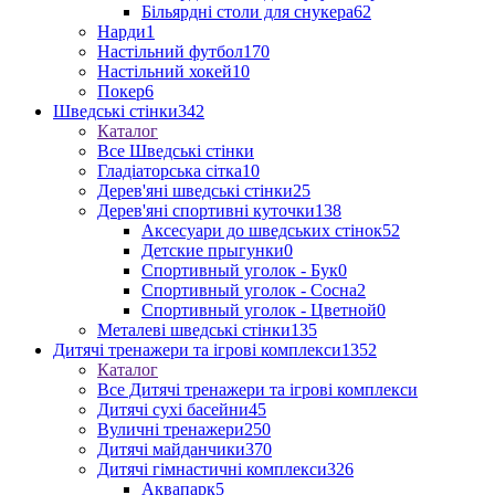
Більярдні столи для снукера
62
Нарди
1
Настільний футбол
170
Настільний хокей
10
Покер
6
Шведські стінки
342
Каталог
Все Шведські стінки
Гладіаторська сітка
10
Дерев'яні шведські стінки
25
Дерев'яні спортивні куточки
138
Аксесуари до шведських стінок
52
Детские прыгунки
0
Спортивный уголок - Бук
0
Спортивный уголок - Сосна
2
Спортивный уголок - Цветной
0
Металеві шведські стінки
135
Дитячі тренажери та ігрові комплекси
1352
Каталог
Все Дитячі тренажери та ігрові комплекси
Дитячі сухі басейни
45
Вуличні тренажери
250
Дитячі майданчики
370
Дитячі гімнастичні комплекси
326
Аквапарк
5