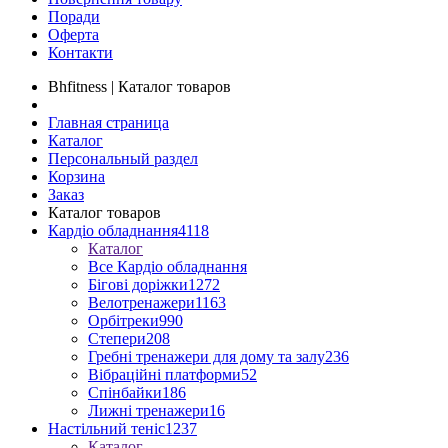
Поради
Оферта
Контакти
Bhfitness | Каталог товаров
Главная страница
Каталог
Персональный раздел
Корзина
Заказ
Каталог товаров
Кардіо обладнання
4118
Каталог
Все Кардіо обладнання
Бігові доріжки
1272
Велотренажери
1163
Орбітреки
990
Степери
208
Гребні тренажери для дому та залу
236
Вібраційні платформи
52
Спінбайки
186
Лижні тренажери
16
Настільний теніс
1237
Каталог