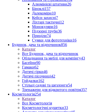
Алюмінієві штативи
26
Біноклі
157
Далекоміри
10
Кейси захисні
7
Ліхтарі тактичні
12
Монокуляри
16
Підзорні труби
36
Приціли
74
Сумки для фототехніки
16
Будинок, дача та відпочинок
856
Каталог
Все Будинок, дача та відпочинок
Обладнання та меблі для кемпінгу
43
Басейни
90
Гамаки
62
Дитячі гірки
46
Дитячі пісочниці
42
Гойдалки
162
Стільці садові та шезлонги
54
Тренажери для відкритого повітря
357
Косметологія
254
Каталог
Все Косметологія
Косметологічні кушетки
33