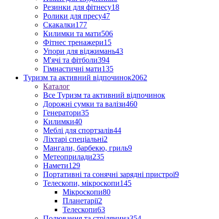
Резинки для фітнесу
18
Ролики для пресу
47
Скакалки
177
Килимки та мати
506
Фітнес тренажери
15
Упори для віджимань
43
М'ячі та фітболи
394
Гімнастичні мати
135
Туризм та активний відпочинок
2062
Каталог
Все Туризм та активний відпочинок
Дорожні сумки та валізи
460
Генератори
35
Килимки
40
Меблі для спортзалів
44
Ліхтарі спеціальні
2
Мангали, барбекю, гриль
9
Метеоприлади
235
Намети
129
Портативні та сонячні зарядні пристрої
9
Телескопи, мікроскопи
145
Мікроскопи
80
Планетарії
2
Телескопи
63
Полювання та стрілянина
354