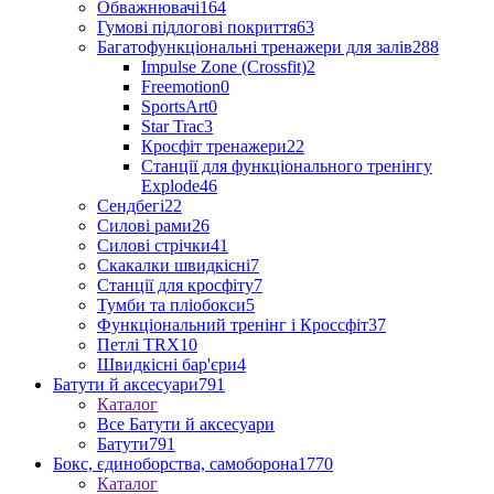
Обважнювачі
164
Гумові підлогові покриття
63
Багатофункціональні тренажери для залів
288
Impulse Zone (Crossfit)
2
Freemotion
0
SportsArt
0
Star Trac
3
Кросфіт тренажери
22
Станції для функціонального тренінгу
Explode
46
Сендбегі
22
Силові рами
26
Силові стрічки
41
Скакалки швидкісні
7
Станції для кросфіту
7
Тумби та пліобокси
5
Функціональний тренінг і Кроссфіт
37
Петлі TRX
10
Швидкісні бар'єри
4
Батути й аксесуари
791
Каталог
Все Батути й аксесуари
Батути
791
Бокс, єдиноборства, самоборона
1770
Каталог