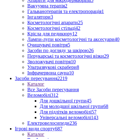
Апарати для мікродермабразії
5
Вакуумна терапія
2
Гальванотерапія та електропорація
1
Інгалятори
3
Косметологічні апарати
25
Косметологічні стільці
42
Крісла для педикюру
12
Лампи-лупи косметологічні та аксесуари
40
Очищувачі повітря
5
Засоби по догляду за шкірою
26
Перукарські та косметологічні візки
29
Зволожувачі повітря
10
Ультразвукові скрабери
8
Інфрачервона сауна
10
Засоби пересування
2219
Каталог
Все Засоби пересування
Веломобілі
312
Для дошкільної групи
45
Для молодшої шкільної групи
68
Для підлітків веломобілі
57
Універсальні веломобілі
143
Електровелосипеди
236
Ігрові види спорту
687
Каталог