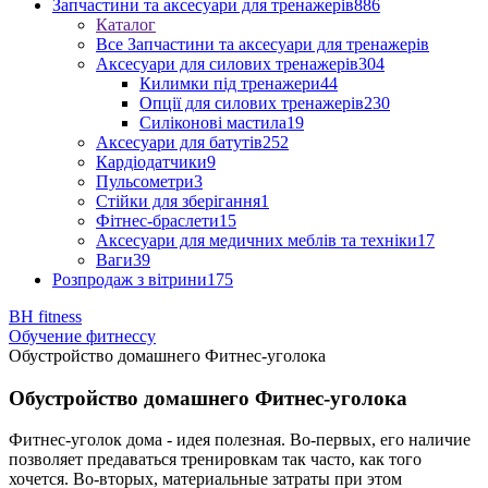
Запчастини та аксесуари для тренажерів
886
Каталог
Все Запчастини та аксесуари для тренажерів
Аксесуари для силових тренажерів
304
Килимки під тренажери
44
Опції для силових тренажерів
230
Силіконові мастила
19
Аксесуари для батутів
252
Кардіодатчики
9
Пульсометри
3
Стійки для зберігання
1
Фітнес-браслети
15
Аксесуари для медичних меблів та техніки
17
Ваги
39
Розпродаж з вітрини
175
BH fitness
Обучение фитнессу
Обустройство домашнего Фитнес-уголока
Обустройство домашнего Фитнес-уголока
Фитнес-уголок дома - идея полезная. Во-первых, его наличие
позволяет предаваться тренировкам так часто, как того
хочется. Во-вторых, материальные затраты при этом