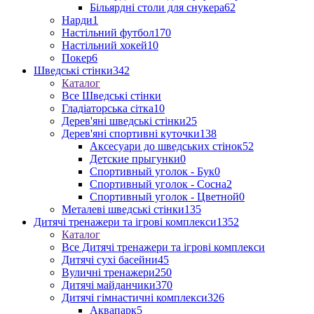
Більярдні столи для снукера
62
Нарди
1
Настільний футбол
170
Настільний хокей
10
Покер
6
Шведські стінки
342
Каталог
Все Шведські стінки
Гладіаторська сітка
10
Дерев'яні шведські стінки
25
Дерев'яні спортивні куточки
138
Аксесуари до шведських стінок
52
Детские прыгунки
0
Спортивный уголок - Бук
0
Спортивный уголок - Сосна
2
Спортивный уголок - Цветной
0
Металеві шведські стінки
135
Дитячі тренажери та ігрові комплекси
1352
Каталог
Все Дитячі тренажери та ігрові комплекси
Дитячі сухі басейни
45
Вуличні тренажери
250
Дитячі майданчики
370
Дитячі гімнастичні комплекси
326
Аквапарк
5