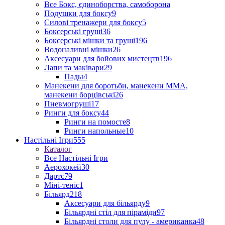
Все Бокс, єдиноборства, самоборона
Подушки для боксу
9
Силові тренажери для боксу
5
Боксерські груші
36
Боксерські мішки та груші
196
Водоналивні мішки
26
Аксесуари для бойових мистецтв
196
Лапи та маківари
29
Пады
4
Манекени для боротьби, манекени ММА,
манекени борцівські
26
Пневмогруші
17
Ринги для боксу
44
Ринги на помосте
8
Ринги напольные
10
Настільні Ігри
555
Каталог
Все Настільні Ігри
Аерохокей
30
Дартс
79
Міні-теніс
1
Більярд
218
Аксесуари для більярду
9
Більярдні стіл для піраміди
97
Більярдні столи для пулу - американка
48