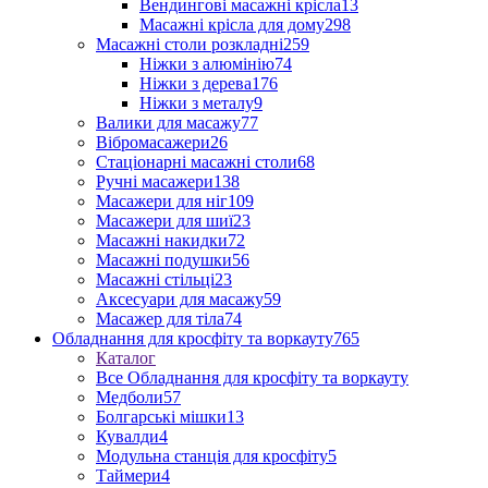
Вендингові масажні крісла
13
Масажні крісла для дому
298
Масажні столи розкладні
259
Ніжки з алюмінію
74
Ніжки з дерева
176
Ніжки з металу
9
Валики для масажу
77
Вібромасажери
26
Стаціонарні масажні столи
68
Ручні масажери
138
Масажери для ніг
109
Масажери для шиї
23
Масажні накидки
72
Масажні подушки
56
Масажні стільці
23
Аксесуари для масажу
59
Масажер для тіла
74
Обладнання для кросфіту та воркауту
765
Каталог
Все Обладнання для кросфіту та воркауту
Медболи
57
Болгарські мішки
13
Кувалди
4
Модульна станція для кросфіту
5
Таймери
4