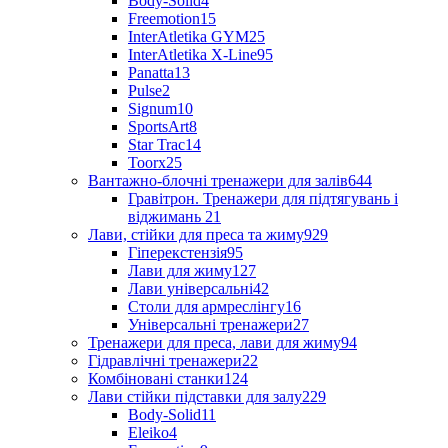
Body-Solid
4
Freemotion
15
InterAtletika GYM
25
InterAtletika X-Line
95
Panatta
13
Pulse
2
Signum
10
SportsArt
8
Star Trac
14
Toorx
25
Вантажно-блочні тренажери для залів
644
Гравітрон. Тренажери для підтягувань і
віджимань
21
Лави, стійки для преса та жиму
929
Гіперекстензія
95
Лави для жиму
127
Лави універсальні
42
Столи для армреслінгу
16
Універсальні тренажери
27
Тренажери для преса, лави для жиму
94
Гідравлічні тренажери
22
Комбіновані станки
124
Лави стійки підставки для залу
229
Body-Solid
11
Eleiko
4