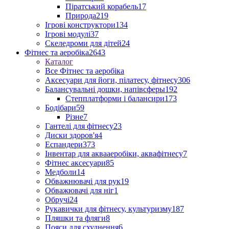
Піратський корабель
17
Природа
219
Ігрові конструктори
134
Ігрові модулі
37
Скеледроми для дітей
24
Фітнес та аеробіка
2643
Каталог
Все Фітнес та аеробіка
Аксесуари для йоги, пілатесу, фітнесу
306
Балансувальні дошки, напівсферы
192
Степплатформи і балансири
173
Бодібари
59
Різне
7
Гантелі для фітнесу
23
Диски здоров'я
4
Еспандери
373
Інвентар для аквааеробіки, аквафітнесу
7
Фітнес аксесуари
85
Медболи
14
Обважнювачі для рук
19
Обважювачі для ніг
1
Обручі
24
Рукавички для фітнесу, культуризму
187
Пляшки та фляги
8
Пояси для схуднення
6