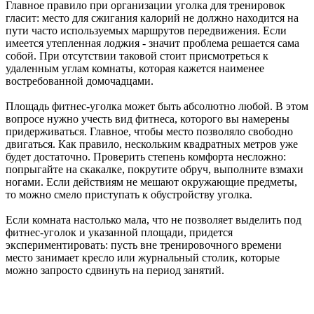
Главное правило при организации уголка для тренировок
гласит: место для сжигания калорий не должно находится на
пути часто используемых маршрутов передвижения. Если
имеется утепленная лоджия - значит проблема решается сама
собой. При отсутствии таковой стоит присмотреться к
удаленным углам комнаты, которая кажется наименее
востребованной домочадцами.
Площадь фитнес-уголка может быть абсолютно любой. В этом
вопросе нужно учесть вид фитнеса, которого вы намерены
придерживаться. Главное, чтобы место позволяло свободно
двигаться. Как правило, нескольким квадратных метров уже
будет достаточно. Проверить степень комфорта несложно:
попрыгайте на скакалке, покрутите обруч, выполните взмахи
ногами. Если действиям не мешают окружающие предметы,
то можно смело приступать к обустройству уголка.
Если комната настолько мала, что не позволяет выделить под
фитнес-уголок и указанной площади, придется
экспериментировать: пусть вне тренировочного времени
место занимает кресло или журнальный столик, которые
можно запросто сдвинуть на период занятий.