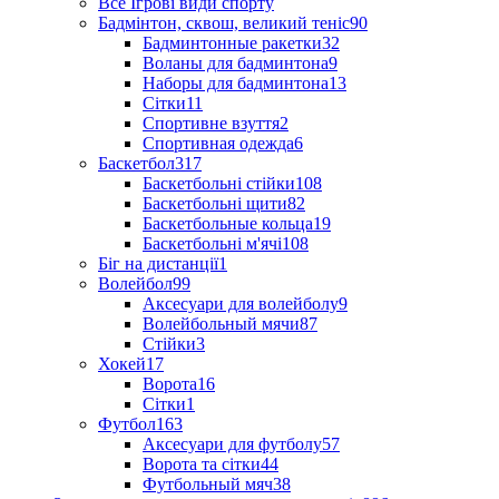
Все Ігрові види спорту
Бадмінтон, сквош, великий теніс
90
Бадминтонные ракетки
32
Воланы для бадминтона
9
Наборы для бадминтона
13
Сітки
11
Спортивне взуття
2
Спортивная одежда
6
Баскетбол
317
Баскетбольні стійки
108
Баскетбольні щити
82
Баскетбольные кольца
19
Баскетбольні м'ячі
108
Біг на дистанції
1
Волейбол
99
Аксесуари для волейболу
9
Волейбольный мячи
87
Стійки
3
Хокей
17
Ворота
16
Сітки
1
Футбол
163
Аксесуари для футболу
57
Ворота та сітки
44
Футбольный мяч
38