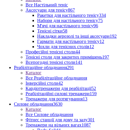
Все Настільний теніс
Аксесуари для тенісу
867
Ракетки для настільного тенісу
334
Набори для настільного тенісу
75
М'ячі для настільного тенісу
96
Тенісні сітки
58
Накладки аерозолі та інші аксесуари
192
Гармати для настільного тенісу
12
Чохли для тенісних столів
12
Професійні тенісні столи
44
Тенісні столи для закритих приміщень
197
Всепогодні тенісні столи
141
Реабілітаційне обладнання
291
Каталог
Все Реабілітаційне обладнання
Інверсійні столи
42
Кардіотренажери для реабілітації
52
Реабілітаційні силові тренажери
159
Тренажери для розтягування
13
Силове обладнання
3630
Каталог
Все Силове обладнання
Фітнес станції для дому та залу
301
Тренажери на вільних вагах
1087