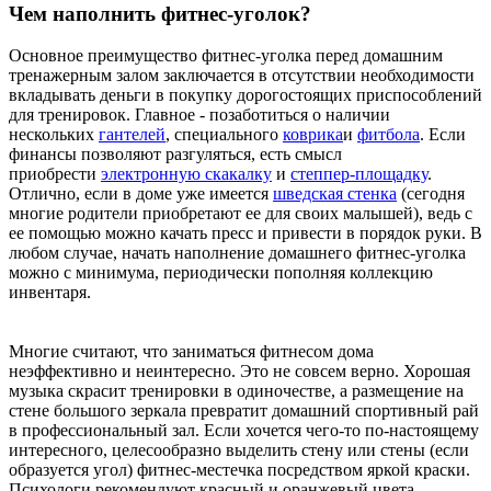
Чем наполнить фитнес-уголок?
Основное преимущество фитнес-уголка перед домашним
тренажерным залом заключается в отсутствии необходимости
вкладывать деньги в покупку дорогостоящих приспособлений
для тренировок. Главное - позаботиться о наличии
нескольких
гантелей
, специального
коврика
и
фитбола
. Если
финансы позволяют разгуляться, есть смысл
приобрести
электронную скакалку
и
степпер-площадку
.
Отлично, если в доме уже имеется
шведская стенка
(сегодня
многие родители приобретают ее для своих малышей), ведь с
ее помощью можно качать пресс и привести в порядок руки. В
любом случае, начать наполнение домашнего фитнес-уголка
можно с минимума, периодически пополняя коллекцию
инвентаря.
Многие считают, что заниматься фитнесом дома
неэффективно и неинтересно. Это не совсем верно. Хорошая
музыка скрасит тренировки в одиночестве, а размещение на
стене большого зеркала превратит домашний спортивный рай
в профессиональный зал. Если хочется чего-то по-настоящему
интересного, целесообразно выделить стену или стены (если
образуется угол) фитнес-местечка посредством яркой краски.
Психологи рекомендуют красный и оранжевый цвета,