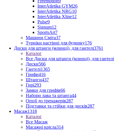
Freemotion
9
InterAtletika GYM
26
InterAtletika NRG
10
InterAtletika Xline
12
Pulse
9
Signum
12
SportsArt
7
Машини Сміта
37
Турніки настінні для будинку
176
Диски для штанги (млинці), для гантелі
3761
Каталог
Все Диски для штанги (млинці), для гантелі
Диски
566
Гантелі
1365
Грифи
416
Штанги
437
Гирі
293
Замки для грифів
66
Набори лава та штанга
44
Опції до тренажерів
287
Підставки та стійки для дисків
287
Масаж
1318
Каталог
Все Масаж
Масажні крісла
314