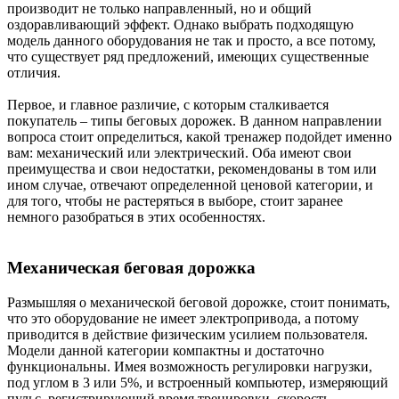
производит не только направленный, но и общий
оздоравливающий эффект. Однако выбрать подходящую
модель данного оборудования не так и просто, а все потому,
что существует ряд предложений, имеющих существенные
отличия.
Первое, и главное различие, с которым сталкивается
покупатель – типы беговых дорожек. В данном направлении
вопроса стоит определиться, какой тренажер подойдет именно
вам: механический или электрический. Оба имеют свои
преимущества и свои недостатки, рекомендованы в том или
ином случае, отвечают определенной ценовой категории, и
для того, чтобы не растеряться в выборе, стоит заранее
немного разобраться в этих особенностях.
Механическая беговая дорожка
Размышляя о механической беговой дорожке, стоит понимать,
что это оборудование не имеет электропривода, а потому
приводится в действие физическим усилием пользователя.
Модели данной категории компактны и достаточно
функциональны. Имея возможность регулировки нагрузки,
под углом в 3 или 5%, и встроенный компьютер, измеряющий
пульс, регистрирующий время тренировки, скорость