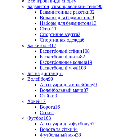
Все Ігрові види спорту
Бадмінтон, сквош, великий теніс
90
Бадминтонные ракетки
32
Воланы для бадминтона
9
Наборы для бадминтона
13
Сітки
11
Спортивне взуття
2
Спортивная одежда
6
Баскетбол
317
Баскетбольні стійки
108
Баскетбольні щити
82
Баскетбольные кольца
19
Баскетбольні м'ячі
108
Біг на дистанції
1
Волейбол
99
Аксесуари для волейболу
9
Волейбольный мячи
87
Стійки
3
Хокей
17
Ворота
16
Сітки
1
Футбол
163
Аксесуари для футболу
57
Ворота та сітки
44
Футбольный мяч
38