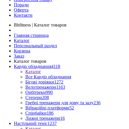
Поради
Оферта
Контакти
Bhfitness | Каталог товаров
Главная страница
Каталог
Персональный раздел
Корзина
Заказ
Каталог товаров
Кардіо обладнання
4118
Каталог
Все Кардіо обладнання
Бігові доріжки
1272
Велотренажери
1163
Орбітреки
990
Степери
208
Гребні тренажери для дому та залу
236
Вібраційні платформи
52
Спінбайки
186
Лижні тренажери
16
Настільний теніс
1237
Каталог