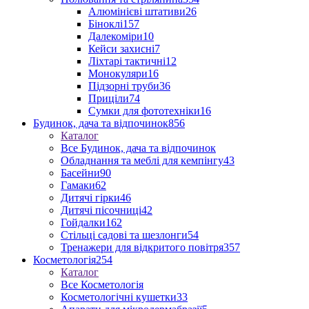
Алюмінієві штативи
26
Біноклі
157
Далекоміри
10
Кейси захисні
7
Ліхтарі тактичні
12
Монокуляри
16
Підзорні труби
36
Приціли
74
Сумки для фототехніки
16
Будинок, дача та відпочинок
856
Каталог
Все Будинок, дача та відпочинок
Обладнання та меблі для кемпінгу
43
Басейни
90
Гамаки
62
Дитячі гірки
46
Дитячі пісочниці
42
Гойдалки
162
Стільці садові та шезлонги
54
Тренажери для відкритого повітря
357
Косметологія
254
Каталог
Все Косметологія
Косметологічні кушетки
33