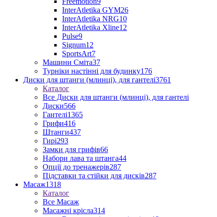
Freemotion
9
InterAtletika GYM
26
InterAtletika NRG
10
InterAtletika Xline
12
Pulse
9
Signum
12
SportsArt
7
Машини Сміта
37
Турніки настінні для будинку
176
Диски для штанги (млинці), для гантелі
3761
Каталог
Все Диски для штанги (млинці), для гантелі
Диски
566
Гантелі
1365
Грифи
416
Штанги
437
Гирі
293
Замки для грифів
66
Набори лава та штанга
44
Опції до тренажерів
287
Підставки та стійки для дисків
287
Масаж
1318
Каталог
Все Масаж
Масажні крісла
314