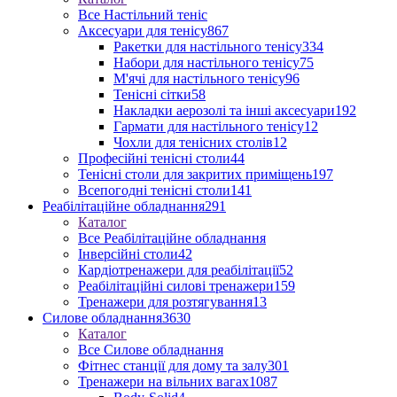
Все Настільний теніс
Аксесуари для тенісу
867
Ракетки для настільного тенісу
334
Набори для настільного тенісу
75
М'ячі для настільного тенісу
96
Тенісні сітки
58
Накладки аерозолі та інші аксесуари
192
Гармати для настільного тенісу
12
Чохли для тенісних столів
12
Професійні тенісні столи
44
Тенісні столи для закритих приміщень
197
Всепогодні тенісні столи
141
Реабілітаційне обладнання
291
Каталог
Все Реабілітаційне обладнання
Інверсійні столи
42
Кардіотренажери для реабілітації
52
Реабілітаційні силові тренажери
159
Тренажери для розтягування
13
Силове обладнання
3630
Каталог
Все Силове обладнання
Фітнес станції для дому та залу
301
Тренажери на вільних вагах
1087