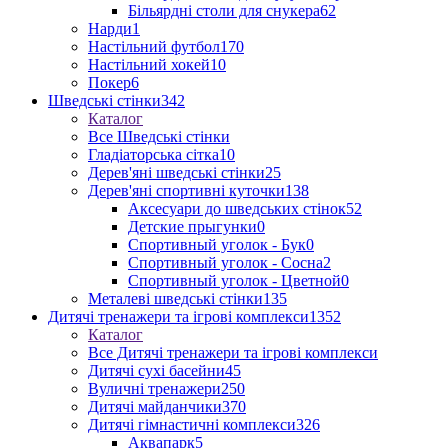
Більярдні столи для снукера
62
Нарди
1
Настільний футбол
170
Настільний хокей
10
Покер
6
Шведські стінки
342
Каталог
Все Шведські стінки
Гладіаторська сітка
10
Дерев'яні шведські стінки
25
Дерев'яні спортивні куточки
138
Аксесуари до шведських стінок
52
Детские прыгунки
0
Спортивный уголок - Бук
0
Спортивный уголок - Сосна
2
Спортивный уголок - Цветной
0
Металеві шведські стінки
135
Дитячі тренажери та ігрові комплекси
1352
Каталог
Все Дитячі тренажери та ігрові комплекси
Дитячі сухі басейни
45
Вуличні тренажери
250
Дитячі майданчики
370
Дитячі гімнастичні комплекси
326
Аквапарк
5