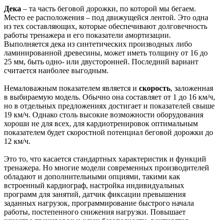
Дека
– та часть беговой дорожки, по которой мы бегаем.
Место ее расположения – под движущейся лентой. Это одна
из тех составляющих, которые обеспечивают долговечность
работы тренажера и его показатели амортизации.
Выполняется дека из синтетических производных либо
ламинированной древесины, может иметь толщину от 16 до
25 мм, быть одно- или двусторонней. Последний вариант
считается наиболее выгодным.
Немаловажным показателем является и
скорость
, заложенная
в выбираемую модель. Обычно она составляет от 1 до 16 км/ч,
но в отдельных предложениях достигает и показателей свыше
19 км/ч. Однако столь высокие возможности оборудования
хороши не для всех, для кардиотренировок оптимальным
показателем будет скоростной потенциал беговой дорожки до
12 км/ч.
Это то, что касается стандартных характеристик и функций
тренажера. Но многие модели современных производителей
обладают и дополнительными опциями, такими как
встроенный кардиограф, настройка индивидуальных
программ для занятий, датчик фиксации превышения
заданных нагрузок, программирование быстрого начала
работы, постепенного снижения нагрузки. Повышает