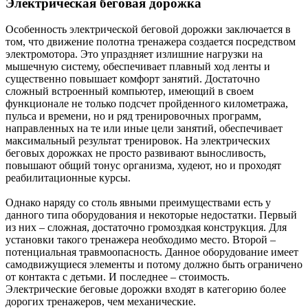
Электрическая беговая дорожка
Особенность электрической беговой дорожки заключается в
том, что движение полотна тренажера создается посредством
электромотора. Это упраздняет излишние нагрузки на
мышечную систему, обеспечивает плавный ход ленты и
существенно повышает комфорт занятий. Достаточно
сложный встроенный компьютер, имеющий в своем
функционале не только подсчет пройденного километража,
пульса и времени, но и ряд тренировочных программ,
направленных на те или иные цели занятий, обеспечивает
максимальный результат тренировок. На электрических
беговых дорожках не просто развивают выносливость,
повышают общий тонус организма, худеют, но и проходят
реабилитационные курсы.
Однако наряду со столь явными преимуществами есть у
данного типа оборудования и некоторые недостатки. Первый
из них – сложная, достаточно громоздкая конструкция. Для
установки такого тренажера необходимо место. Второй –
потенциальная травмоопасность. Данное оборудование имеет
самодвижущиеся элементы и потому должно быть ограничено
от контакта с детьми. И последнее – стоимость.
Электрические беговые дорожки входят в категорию более
дорогих тренажеров, чем механические.