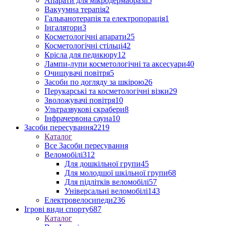
Апарати для мікродермабразії
5
Вакуумна терапія
2
Гальванотерапія та електропорація
1
Інгалятори
3
Косметологічні апарати
25
Косметологічні стільці
42
Крісла для педикюру
12
Лампи-лупи косметологічні та аксесуари
40
Очищувачі повітря
5
Засоби по догляду за шкірою
26
Перукарські та косметологічні візки
29
Зволожувачі повітря
10
Ультразвукові скрабери
8
Інфрачервона сауна
10
Засоби пересування
2219
Каталог
Все Засоби пересування
Веломобілі
312
Для дошкільної групи
45
Для молодшої шкільної групи
68
Для підлітків веломобілі
57
Універсальні веломобілі
143
Електровелосипеди
236
Ігрові види спорту
687
Каталог