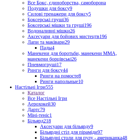
Все Бокс, єдиноборства, самоборона
Подушки для боксу
9
Силові тренажери для боксу
5
Боксерські груші
36
Боксерські мішки та груші
196
Водоналивні мішки
26
Аксесуари для бойових мистецтв
196
Лапи та маківари
29
Пады
4
Манекени для боротьби, манекени ММА,
манекени борцівські
26
Пневмогруші
17
Ринги для боксу
44
Ринги на помосте
8
Ринги напольные
10
Настільні Ігри
555
Каталог
Все Настільні Ігри
Аерохокей
30
Дартс
79
Міні-теніс
1
Більярд
218
Аксесуари для більярду
9
Більярдні стіл для піраміди
97
Більярдні столи для пулу - американка
48