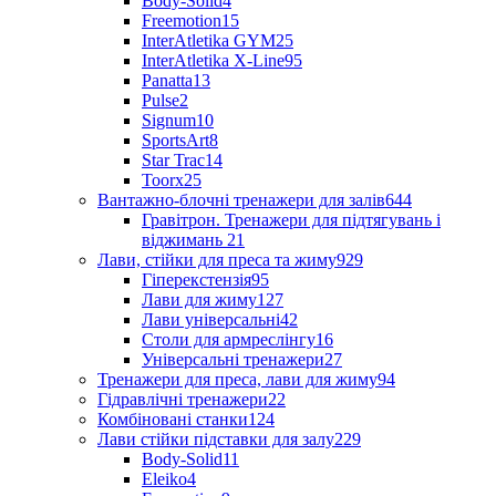
Body-Solid
4
Freemotion
15
InterAtletika GYM
25
InterAtletika X-Line
95
Panatta
13
Pulse
2
Signum
10
SportsArt
8
Star Trac
14
Toorx
25
Вантажно-блочні тренажери для залів
644
Гравітрон. Тренажери для підтягувань і
віджимань
21
Лави, стійки для преса та жиму
929
Гіперекстензія
95
Лави для жиму
127
Лави універсальні
42
Столи для армреслінгу
16
Універсальні тренажери
27
Тренажери для преса, лави для жиму
94
Гідравлічні тренажери
22
Комбіновані станки
124
Лави стійки підставки для залу
229
Body-Solid
11
Eleiko
4