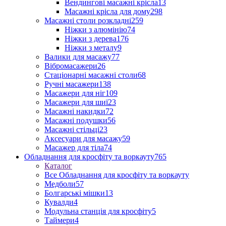
Вендингові масажні крісла
13
Масажні крісла для дому
298
Масажні столи розкладні
259
Ніжки з алюмінію
74
Ніжки з дерева
176
Ніжки з металу
9
Валики для масажу
77
Вібромасажери
26
Стаціонарні масажні столи
68
Ручні масажери
138
Масажери для ніг
109
Масажери для шиї
23
Масажні накидки
72
Масажні подушки
56
Масажні стільці
23
Аксесуари для масажу
59
Масажер для тіла
74
Обладнання для кросфіту та воркауту
765
Каталог
Все Обладнання для кросфіту та воркауту
Медболи
57
Болгарські мішки
13
Кувалди
4
Модульна станція для кросфіту
5
Таймери
4