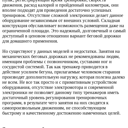
движения, расход калорий и пройденный километраж, они
вполне подходят для проведения достаточно успешных
тренировок. Отсутствие сложной электроники делает данное
оборудование независимым от внешних условий. Складная
конструкция обуславливает возможность размещения даже на
ограниченной площади. Это надежный, долговечный и самый
доступный в ценовом отношении вариант беговой дорожки
для домашнего применения.
Но существуют у данных моделей и недостатки. Занятия на
механических беговых дорожках не рекомендованы людям,
имеющим проблемы с позвоночником, суставами ног и
сосудистой системой. Так как тренажер приводится в
действие усилием бегуна, прилагаемые человеком старания
производят дополнительную нагрузку, которая полезна далеко
не всем. Не все так просто и с примитивным устройством
оборудования, отсутствие электромотора и современной
электроники не позволяет данному типу тренажеров иметь
достаточный уровень регулирования тренировочных
программ, в результате чего занятия на них сводятся к
самопроизвольным движениям, не способствующим
быстрому и качественному достижению намеченных целей.