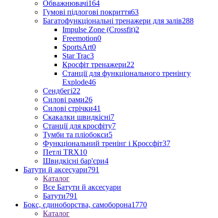
Обважнювачі
164
Гумові підлогові покриття
63
Багатофункціональні тренажери для залів
288
Impulse Zone (Crossfit)
2
Freemotion
0
SportsArt
0
Star Trac
3
Кросфіт тренажери
22
Станції для функціонального тренінгу
Explode
46
Сендбегі
22
Силові рами
26
Силові стрічки
41
Скакалки швидкісні
7
Станції для кросфіту
7
Тумби та пліобокси
5
Функціональний тренінг і Кроссфіт
37
Петлі TRX
10
Швидкісні бар'єри
4
Батути й аксесуари
791
Каталог
Все Батути й аксесуари
Батути
791
Бокс, єдиноборства, самоборона
1770
Каталог