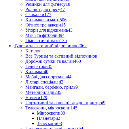
Резинки для фітнесу
18
Ролики для пресу
47
Скакалки
177
Килимки та мати
506
Фітнес тренажери
15
Упори для віджимань
43
М'ячі та фітболи
394
Гімнастичні мати
135
Туризм та активний відпочинок
2062
Каталог
Все Туризм та активний відпочинок
Дорожні сумки та валізи
460
Генератори
35
Килимки
40
Меблі для спортзалів
44
Ліхтарі спеціальні
2
Мангали, барбекю, гриль
9
Метеоприлади
235
Намети
129
Портативні та сонячні зарядні пристрої
9
Телескопи, мікроскопи
145
Мікроскопи
80
Планетарії
2
Телескопи
63
Полювання та стрілянина
354