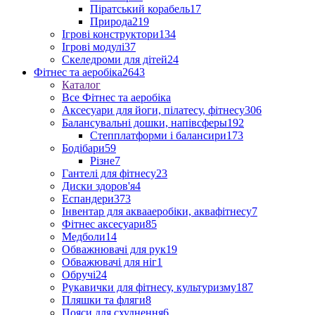
Піратський корабель
17
Природа
219
Ігрові конструктори
134
Ігрові модулі
37
Скеледроми для дітей
24
Фітнес та аеробіка
2643
Каталог
Все Фітнес та аеробіка
Аксесуари для йоги, пілатесу, фітнесу
306
Балансувальні дошки, напівсферы
192
Степплатформи і балансири
173
Бодібари
59
Різне
7
Гантелі для фітнесу
23
Диски здоров'я
4
Еспандери
373
Інвентар для аквааеробіки, аквафітнесу
7
Фітнес аксесуари
85
Медболи
14
Обважнювачі для рук
19
Обважювачі для ніг
1
Обручі
24
Рукавички для фітнесу, культуризму
187
Пляшки та фляги
8
Пояси для схуднення
6