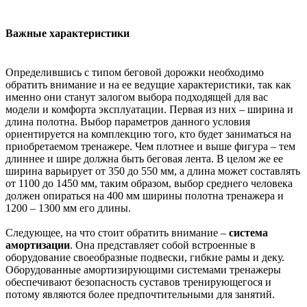
Важные характеристики
Определившись с типом беговой дорожки необходимо
обратить внимание и на ее ведущие характеристики, так как
именно они станут залогом выбора подходящей для вас
модели и комфорта эксплуатации. Первая из них – ширина и
длина полотна. Выбор параметров данного условия
ориентируется на комплекцию того, кто будет заниматься на
приобретаемом тренажере. Чем плотнее и выше фигура – тем
длиннее и шире должна быть беговая лента. В целом же ее
ширина варьирует от 350 до 550 мм, а длина может составлять
от 1100 до 1450 мм, таким образом, выбор среднего человека
должен опираться на 400 мм ширины полотна тренажера и
1200 – 1300 мм его длины.
Следующее, на что стоит обратить внимание –
система
амортизации
. Она представляет собой встроенные в
оборудование своеобразные подвески, гибкие рамы и деку.
Оборудованные амортизирующими системами тренажеры
обеспечивают безопасность суставов тренирующегося и
потому являются более предпочтительными для занятий.