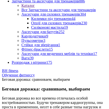
Запчастини та аксесуари для тренажерів
886
Каталог
Все Запчастини та аксесуари для тренажерів
Аксесуари для силових тренажерів
304
Килимки під тренажери
44
Опції для силових тренажерів
230
Силіконові мастила
19
Аксесуари для батутів
252
Кардіодатчики
9
Пульсометри
3
Стійки для зберігання
1
Фітнес-браслети
15
Аксесуари для медичних меблів та техніки
17
Ваги
39
Розпродаж з вітрини
175
BH fitness
Обучение фитнессу
Беговая дорожка: сравниваем, выбираем
Беговая дорожка: сравниваем, выбираем
Беговая дорожка во все времена отличалась особой
востребованностью. Будучи тренажером кардиогруппы, она
проста в применении, несет в себе разные типы нагрузок и