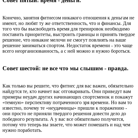
Совет пятый: время - деньги.
Конечно, занятия фитнесом никакого отношения к деньгам не
имеют, но любят ту же ответственность, что и финансы. Для
того что бы высвободить время для тренировок необходимо
поставить приоритеты, выстроить границы и принять твердое
решение, что никакие мелочи не смогут повлиять на ваше
решение заниматься спортом. Недостаток времени - это чаще
всего неорганизованность, а с ней можно и нужно бороться.
Совет шестой: не все что мы слышим - правда.
Как только вы решите, что фитнес для вас важен, обязательно
найдутся те, кто начнет вас отговаривать. Они приведут вам
примеры неудач других начинающих спортсменок и покажут
«темную» перспективу потраченного зря времени. Но вам то
известно, почему те «неудачницы» пришли к поражению -
они просто не приняли твердого решения довести дело до
победного результата. А у вас все обязательно получится,
потому что теперь вы знаете, что может помешать и над чем
нужно поработать.