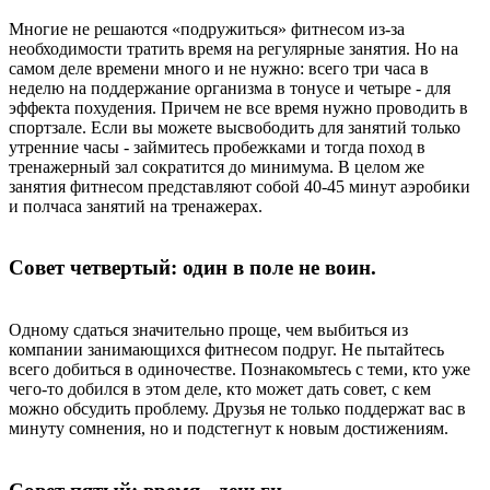
Многие не решаются «подружиться» фитнесом из-за
необходимости тратить время на регулярные занятия. Но на
самом деле времени много и не нужно: всего три часа в
неделю на поддержание организма в тонусе и четыре - для
эффекта похудения. Причем не все время нужно проводить в
спортзале. Если вы можете высвободить для занятий только
утренние часы - займитесь пробежками и тогда поход в
тренажерный зал сократится до минимума. В целом же
занятия фитнесом представляют собой 40-45 минут аэробики
и полчаса занятий на тренажерах.
Совет четвертый: один в поле не воин.
Одному сдаться значительно проще, чем выбиться из
компании занимающихся фитнесом подруг. Не пытайтесь
всего добиться в одиночестве. Познакомьтесь с теми, кто уже
чего-то добился в этом деле, кто может дать совет, с кем
можно обсудить проблему. Друзья не только поддержат вас в
минуту сомнения, но и подстегнут к новым достижениям.