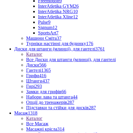
Freemotion
9
InterAtletika GYM
26
InterAtletika NRG
10
InterAtletika Xline
12
Pulse
9
Signum
12
SportsArt
7
Машини Сміта
37
Турніки настінні для будинку
176
Диски для штанги (млинці), для гантелі
3761
Каталог
Все Диски для штанги (млинці), для гантелі
Диски
566
Гантелі
1365
Грифи
416
Штанги
437
Гирі
293
Замки для грифів
66
Набори лава та штанга
44
Опції до тренажерів
287
Підставки та стійки для дисків
287
Масаж
1318
Каталог
Все Масаж
Масажні крісла
314