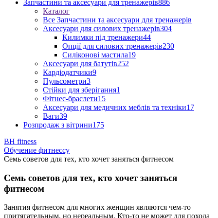
Запчастини та аксесуари для тренажерів
886
Каталог
Все Запчастини та аксесуари для тренажерів
Аксесуари для силових тренажерів
304
Килимки під тренажери
44
Опції для силових тренажерів
230
Силіконові мастила
19
Аксесуари для батутів
252
Кардіодатчики
9
Пульсометри
3
Стійки для зберігання
1
Фітнес-браслети
15
Аксесуари для медичних меблів та техніки
17
Ваги
39
Розпродаж з вітрини
175
BH fitness
Обучение фитнессу
Семь советов для тех, кто хочет заняться фитнесом
Семь советов для тех, кто хочет заняться
фитнесом
Занятия фитнесом для многих женщин являются чем-то
притягательным, но нереальным. Кто-то не может для похода