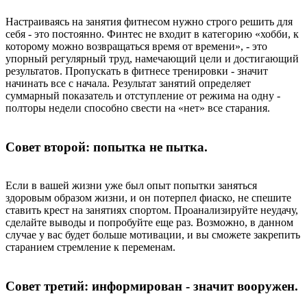
Настраиваясь на занятия фитнесом нужно строго решить для
себя - это постоянно. Финтес не входит в категорию «хобби, к
которому можно возвращаться время от времени», - это
упорный регулярный труд, намечающий цели и достигающий
результатов. Пропускать в фитнесе тренировки - значит
начинать все с начала. Результат занятий определяет
суммарный показатель и отступление от режима на одну -
полторы недели способно свести на «нет» все старания.
Совет второй: попытка не пытка.
Если в вашей жизни уже был опыт попытки заняться
здоровым образом жизни, и он потерпел фиаско, не спешите
ставить крест на занятиях спортом. Проанализируйте неудачу,
сделайте выводы и попробуйте еще раз. Возможно, в данном
случае у вас будет больше мотивации, и вы сможете закрепить
старанием стремление к переменам.
Совет третий: информирован - значит вооружен.