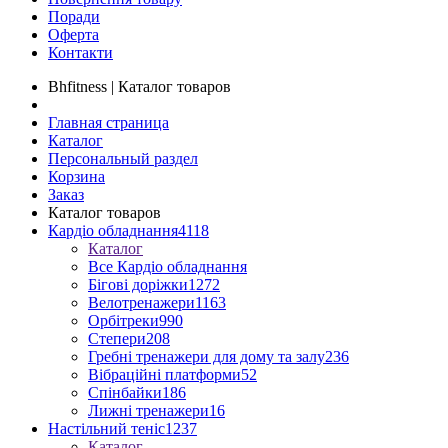
Поради
Оферта
Контакти
Bhfitness | Каталог товаров
Главная страница
Каталог
Персональный раздел
Корзина
Заказ
Каталог товаров
Кардіо обладнання
4118
Каталог
Все Кардіо обладнання
Бігові доріжки
1272
Велотренажери
1163
Орбітреки
990
Степери
208
Гребні тренажери для дому та залу
236
Вібраційні платформи
52
Спінбайки
186
Лижні тренажери
16
Настільний теніс
1237
Каталог