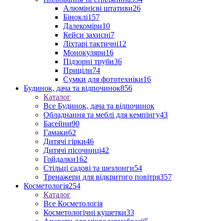
Алюмінієві штативи
26
Біноклі
157
Далекоміри
10
Кейси захисні
7
Ліхтарі тактичні
12
Монокуляри
16
Підзорні труби
36
Приціли
74
Сумки для фототехніки
16
Будинок, дача та відпочинок
856
Каталог
Все Будинок, дача та відпочинок
Обладнання та меблі для кемпінгу
43
Басейни
90
Гамаки
62
Дитячі гірки
46
Дитячі пісочниці
42
Гойдалки
162
Стільці садові та шезлонги
54
Тренажери для відкритого повітря
357
Косметологія
254
Каталог
Все Косметологія
Косметологічні кушетки
33