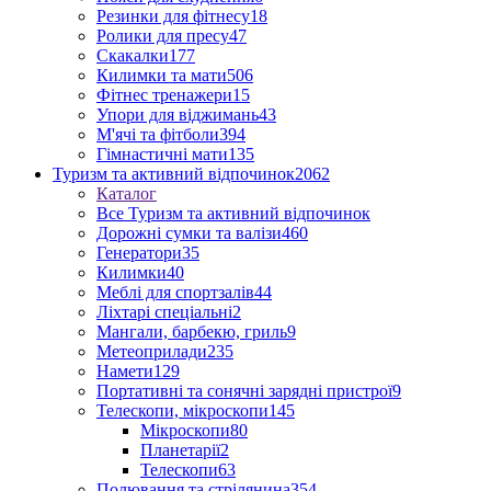
Резинки для фітнесу
18
Ролики для пресу
47
Скакалки
177
Килимки та мати
506
Фітнес тренажери
15
Упори для віджимань
43
М'ячі та фітболи
394
Гімнастичні мати
135
Туризм та активний відпочинок
2062
Каталог
Все Туризм та активний відпочинок
Дорожні сумки та валізи
460
Генератори
35
Килимки
40
Меблі для спортзалів
44
Ліхтарі спеціальні
2
Мангали, барбекю, гриль
9
Метеоприлади
235
Намети
129
Портативні та сонячні зарядні пристрої
9
Телескопи, мікроскопи
145
Мікроскопи
80
Планетарії
2
Телескопи
63
Полювання та стрілянина
354