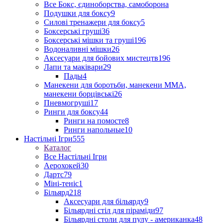
Все Бокс, єдиноборства, самоборона
Подушки для боксу
9
Силові тренажери для боксу
5
Боксерські груші
36
Боксерські мішки та груші
196
Водоналивні мішки
26
Аксесуари для бойових мистецтв
196
Лапи та маківари
29
Пады
4
Манекени для боротьби, манекени ММА,
манекени борцівські
26
Пневмогруші
17
Ринги для боксу
44
Ринги на помосте
8
Ринги напольные
10
Настільні Ігри
555
Каталог
Все Настільні Ігри
Аерохокей
30
Дартс
79
Міні-теніс
1
Більярд
218
Аксесуари для більярду
9
Більярдні стіл для піраміди
97
Більярдні столи для пулу - американка
48