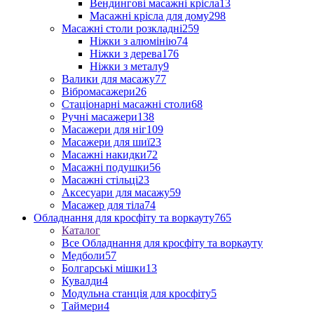
Вендингові масажні крісла
13
Масажні крісла для дому
298
Масажні столи розкладні
259
Ніжки з алюмінію
74
Ніжки з дерева
176
Ніжки з металу
9
Валики для масажу
77
Вібромасажери
26
Стаціонарні масажні столи
68
Ручні масажери
138
Масажери для ніг
109
Масажери для шиї
23
Масажні накидки
72
Масажні подушки
56
Масажні стільці
23
Аксесуари для масажу
59
Масажер для тіла
74
Обладнання для кросфіту та воркауту
765
Каталог
Все Обладнання для кросфіту та воркауту
Медболи
57
Болгарські мішки
13
Кувалди
4
Модульна станція для кросфіту
5
Таймери
4