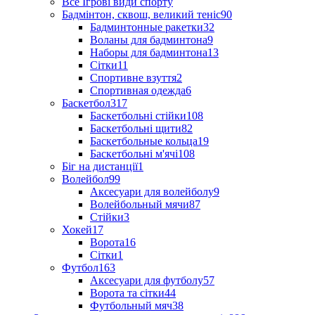
Все Ігрові види спорту
Бадмінтон, сквош, великий теніс
90
Бадминтонные ракетки
32
Воланы для бадминтона
9
Наборы для бадминтона
13
Сітки
11
Спортивне взуття
2
Спортивная одежда
6
Баскетбол
317
Баскетбольні стійки
108
Баскетбольні щити
82
Баскетбольные кольца
19
Баскетбольні м'ячі
108
Біг на дистанції
1
Волейбол
99
Аксесуари для волейболу
9
Волейбольный мячи
87
Стійки
3
Хокей
17
Ворота
16
Сітки
1
Футбол
163
Аксесуари для футболу
57
Ворота та сітки
44
Футбольный мяч
38