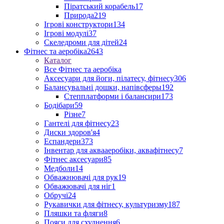
Піратський корабель
17
Природа
219
Ігрові конструктори
134
Ігрові модулі
37
Скеледроми для дітей
24
Фітнес та аеробіка
2643
Каталог
Все Фітнес та аеробіка
Аксесуари для йоги, пілатесу, фітнесу
306
Балансувальні дошки, напівсферы
192
Степплатформи і балансири
173
Бодібари
59
Різне
7
Гантелі для фітнесу
23
Диски здоров'я
4
Еспандери
373
Інвентар для аквааеробіки, аквафітнесу
7
Фітнес аксесуари
85
Медболи
14
Обважнювачі для рук
19
Обважювачі для ніг
1
Обручі
24
Рукавички для фітнесу, культуризму
187
Пляшки та фляги
8
Пояси для схуднення
6