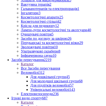
Апарати для мікродермабразії
5
Вакуумна терапія
2
Гальванотерапія та електропорація
1
Інгалятори
3
Косметологічні апарати
25
Косметологічні стільці
42
Крісла для педикюру
12
Лампи-лупи косметологічні та аксесуари
40
Очищувачі повітря
5
Засоби по догляду за шкірою
26
Перукарські та косметологічні візки
29
Зволожувачі повітря
10
Ультразвукові скрабери
8
Інфрачервона сауна
10
Засоби пересування
2219
Каталог
Все Засоби пересування
Веломобілі
312
Для дошкільної групи
45
Для молодшої шкільної групи
68
Для підлітків веломобілі
57
Універсальні веломобілі
143
Електровелосипеди
236
Ігрові види спорту
687
Каталог