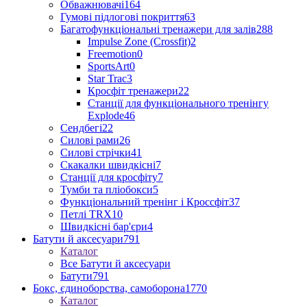
Обважнювачі
164
Гумові підлогові покриття
63
Багатофункціональні тренажери для залів
288
Impulse Zone (Crossfit)
2
Freemotion
0
SportsArt
0
Star Trac
3
Кросфіт тренажери
22
Станції для функціонального тренінгу
Explode
46
Сендбегі
22
Силові рами
26
Силові стрічки
41
Скакалки швидкісні
7
Станції для кросфіту
7
Тумби та пліобокси
5
Функціональний тренінг і Кроссфіт
37
Петлі TRX
10
Швидкісні бар'єри
4
Батути й аксесуари
791
Каталог
Все Батути й аксесуари
Батути
791
Бокс, єдиноборства, самоборона
1770
Каталог