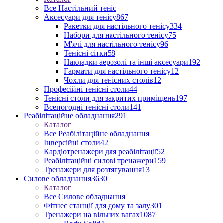
Все Настільний теніс
Аксесуари для тенісу
867
Ракетки для настільного тенісу
334
Набори для настільного тенісу
75
М'ячі для настільного тенісу
96
Тенісні сітки
58
Накладки аерозолі та інші аксесуари
192
Гармати для настільного тенісу
12
Чохли для тенісних столів
12
Професійні тенісні столи
44
Тенісні столи для закритих приміщень
197
Всепогодні тенісні столи
141
Реабілітаційне обладнання
291
Каталог
Все Реабілітаційне обладнання
Інверсійні столи
42
Кардіотренажери для реабілітації
52
Реабілітаційні силові тренажери
159
Тренажери для розтягування
13
Силове обладнання
3630
Каталог
Все Силове обладнання
Фітнес станції для дому та залу
301
Тренажери на вільних вагах
1087