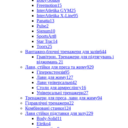
Body-Solid
4
Freemotion
15
InterAtletika GYM
25
InterAtletika X-Line
95
Panatta
13
Pulse
2
Signum
10
SportsArt
8
Star Trac
14
Toorx
25
Вантажно-блочні тренажери для залів
644
Гравітрон. Тренажери для підтягувань і
віджимань
21
Лави, стійки для преса та жиму
929
Гіперекстензія
95
Лави для жиму
127
Лави універсальні
42
Столи для армреслінгу
16
Універсальні тренажери
27
Тренажери для преса, лави для жиму
94
Гідравлічні тренажери
22
Комбіновані станки
124
Лави стійки підставки для залу
229
Body-Solid
11
Eleiko
4