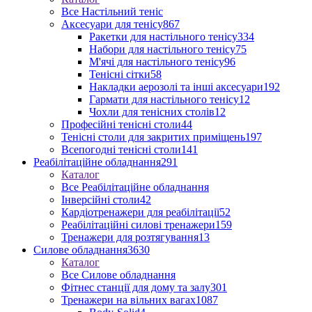
Все Настільний теніс
Аксесуари для тенісу
867
Ракетки для настільного тенісу
334
Набори для настільного тенісу
75
М'ячі для настільного тенісу
96
Тенісні сітки
58
Накладки аерозолі та інші аксесуари
192
Гармати для настільного тенісу
12
Чохли для тенісних столів
12
Професійні тенісні столи
44
Тенісні столи для закритих приміщень
197
Всепогодні тенісні столи
141
Реабілітаційне обладнання
291
Каталог
Все Реабілітаційне обладнання
Інверсійні столи
42
Кардіотренажери для реабілітації
52
Реабілітаційні силові тренажери
159
Тренажери для розтягування
13
Силове обладнання
3630
Каталог
Все Силове обладнання
Фітнес станції для дому та залу
301
Тренажери на вільних вагах
1087