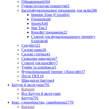
Обважнювачі
164
Гумові підлогові покриття
63
Багатофункціональні тренажери для залів
288
Impulse Zone (Crossfit)
2
Freemotion
0
SportsArt
0
Star Trac
3
Кросфіт тренажери
22
Станції для функціонального тренінгу
Explode
46
Сендбегі
22
Силові рами
26
Силові стрічки
41
Скакалки швидкісні
7
Станції для кросфіту
7
Тумби та пліобокси
5
Функціональний тренінг і Кроссфіт
37
Петлі TRX
10
Швидкісні бар'єри
4
Батути й аксесуари
791
Каталог
Все Батути й аксесуари
Батути
791
Бокс, єдиноборства, самоборона
1770
Каталог