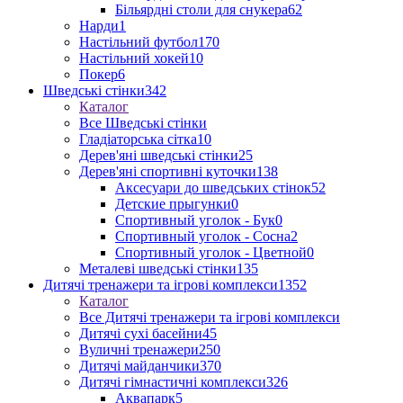
Більярдні столи для снукера
62
Нарди
1
Настільний футбол
170
Настільний хокей
10
Покер
6
Шведські стінки
342
Каталог
Все Шведські стінки
Гладіаторська сітка
10
Дерев'яні шведські стінки
25
Дерев'яні спортивні куточки
138
Аксесуари до шведських стінок
52
Детские прыгунки
0
Спортивный уголок - Бук
0
Спортивный уголок - Сосна
2
Спортивный уголок - Цветной
0
Металеві шведські стінки
135
Дитячі тренажери та ігрові комплекси
1352
Каталог
Все Дитячі тренажери та ігрові комплекси
Дитячі сухі басейни
45
Вуличні тренажери
250
Дитячі майданчики
370
Дитячі гімнастичні комплекси
326
Аквапарк
5