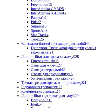
Body-Solid
4
Freemotion
15
InterAtletika GYM
25
InterAtletika X-Line
95
Panatta
13
Pulse
2
Signum
10
SportsArt
8
Star Trac
14
Toorx
25
Вантажно-блочні тренажери для залів
644
Гравітрон. Тренажери для підтягувань і
віджимань
21
Лави, стійки для преса та жиму
929
Гіперекстензія
95
Лави для жиму
127
Лави універсальні
42
Столи для армреслінгу
16
Універсальні тренажери
27
Тренажери для преса, лави для жиму
94
Гідравлічні тренажери
22
Комбіновані станки
124
Лави стійки підставки для залу
229
Body-Solid
11
Eleiko
4