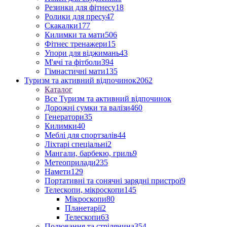
Резинки для фітнесу
18
Ролики для пресу
47
Скакалки
177
Килимки та мати
506
Фітнес тренажери
15
Упори для віджимань
43
М'ячі та фітболи
394
Гімнастичні мати
135
Туризм та активний відпочинок
2062
Каталог
Все Туризм та активний відпочинок
Дорожні сумки та валізи
460
Генератори
35
Килимки
40
Меблі для спортзалів
44
Ліхтарі спеціальні
2
Мангали, барбекю, гриль
9
Метеоприлади
235
Намети
129
Портативні та сонячні зарядні пристрої
9
Телескопи, мікроскопи
145
Мікроскопи
80
Планетарії
2
Телескопи
63
Полювання та стрілянина
354