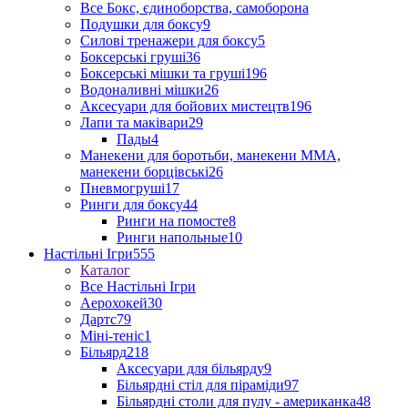
Все Бокс, єдиноборства, самоборона
Подушки для боксу
9
Силові тренажери для боксу
5
Боксерські груші
36
Боксерські мішки та груші
196
Водоналивні мішки
26
Аксесуари для бойових мистецтв
196
Лапи та маківари
29
Пады
4
Манекени для боротьби, манекени ММА,
манекени борцівські
26
Пневмогруші
17
Ринги для боксу
44
Ринги на помосте
8
Ринги напольные
10
Настільні Ігри
555
Каталог
Все Настільні Ігри
Аерохокей
30
Дартс
79
Міні-теніс
1
Більярд
218
Аксесуари для більярду
9
Більярдні стіл для піраміди
97
Більярдні столи для пулу - американка
48