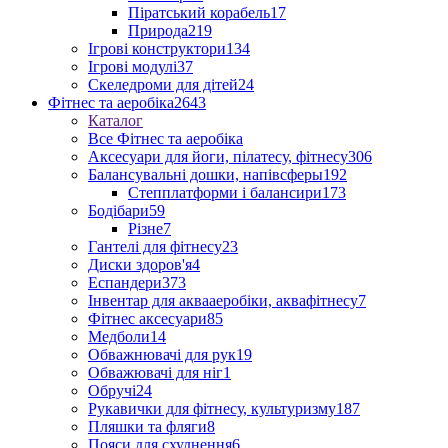
Піратський корабель
17
Природа
219
Ігрові конструктори
134
Ігрові модулі
37
Скеледроми для дітей
24
Фітнес та аеробіка
2643
Каталог
Все Фітнес та аеробіка
Аксесуари для йоги, пілатесу, фітнесу
306
Балансувальні дошки, напівсферы
192
Степплатформи і балансири
173
Бодібари
59
Різне
7
Гантелі для фітнесу
23
Диски здоров'я
4
Еспандери
373
Інвентар для аквааеробіки, аквафітнесу
7
Фітнес аксесуари
85
Медболи
14
Обважнювачі для рук
19
Обважювачі для ніг
1
Обручі
24
Рукавички для фітнесу, культуризму
187
Пляшки та фляги
8
Пояси для схуднення
6