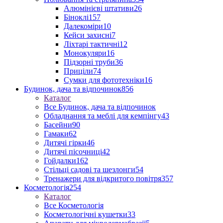
Алюмінієві штативи
26
Біноклі
157
Далекоміри
10
Кейси захисні
7
Ліхтарі тактичні
12
Монокуляри
16
Підзорні труби
36
Приціли
74
Сумки для фототехніки
16
Будинок, дача та відпочинок
856
Каталог
Все Будинок, дача та відпочинок
Обладнання та меблі для кемпінгу
43
Басейни
90
Гамаки
62
Дитячі гірки
46
Дитячі пісочниці
42
Гойдалки
162
Стільці садові та шезлонги
54
Тренажери для відкритого повітря
357
Косметологія
254
Каталог
Все Косметологія
Косметологічні кушетки
33