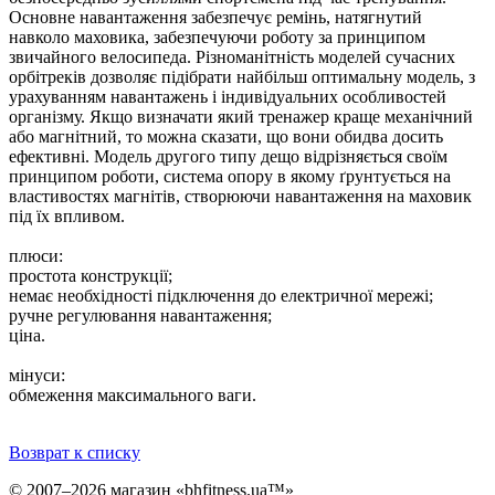
Основне навантаження забезпечує ремінь, натягнутий
навколо маховика, забезпечуючи роботу за принципом
звичайного велосипеда. Різноманітність моделей сучасних
орбітреків дозволяє підібрати найбільш оптимальну модель, з
урахуванням навантажень і індивідуальних особливостей
організму. Якщо визначати який тренажер краще механічний
або магнітний, то можна сказати, що вони обидва досить
ефективні. Модель другого типу дещо відрізняється своїм
принципом роботи, система опору в якому ґрунтується на
властивостях магнітів, створюючи навантаження на маховик
під їх впливом.
плюси:
простота конструкції;
немає необхідності підключення до електричної мережі;
ручне регулювання навантаження;
ціна.
мінуси:
обмеження максимального ваги.
Возврат к списку
© 2007–2026 магазин «bhfitness.ua™»