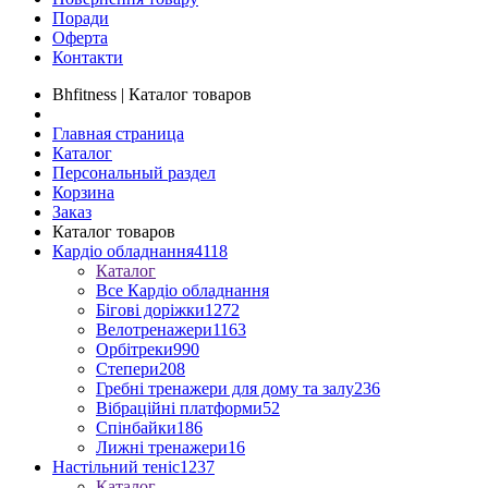
Поради
Оферта
Контакти
Bhfitness | Каталог товаров
Главная страница
Каталог
Персональный раздел
Корзина
Заказ
Каталог товаров
Кардіо обладнання
4118
Каталог
Все Кардіо обладнання
Бігові доріжки
1272
Велотренажери
1163
Орбітреки
990
Степери
208
Гребні тренажери для дому та залу
236
Вібраційні платформи
52
Спінбайки
186
Лижні тренажери
16
Настільний теніс
1237
Каталог