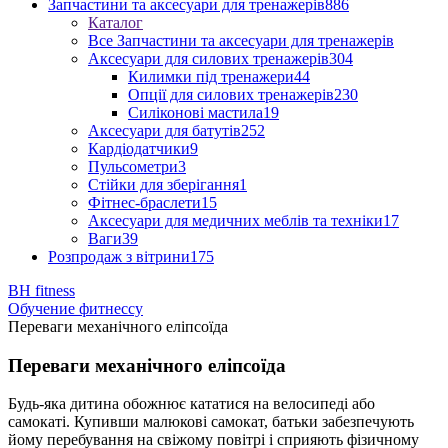
Запчастини та аксесуари для тренажерів
886
Каталог
Все Запчастини та аксесуари для тренажерів
Аксесуари для силових тренажерів
304
Килимки під тренажери
44
Опції для силових тренажерів
230
Силіконові мастила
19
Аксесуари для батутів
252
Кардіодатчики
9
Пульсометри
3
Стійки для зберігання
1
Фітнес-браслети
15
Аксесуари для медичних меблів та техніки
17
Ваги
39
Розпродаж з вітрини
175
BH fitness
Обучение фитнессу
Переваги механічного еліпсоїда
Переваги механічного еліпсоїда
Будь-яка дитина обожнює кататися на велосипеді або
самокаті. Купивши малюкові самокат, батьки забезпечують
йому перебування на свіжому повітрі і сприяють фізичному