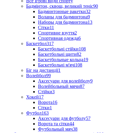
Все Ігрові види спорту
Бадмінтон, сквош, великий теніс
90
Бадминтонные ракетки
32
Воланы для бадминтона
9
Наборы для бадминтона
13
Сітки
11
Спортивне взуття
2
Спортивная одежда
6
Баскетбол
317
Баскетбольні стійки
108
Баскетбольні щити
82
Баскетбольные кольца
19
Баскетбольні м'ячі
108
Біг на дистанції
1
Волейбол
99
Аксесуари для волейболу
9
Волейбольный мячи
87
Стійки
3
Хокей
17
Ворота
16
Сітки
1
Футбол
163
Аксесуари для футболу
57
Ворота та сітки
44
Футбольный мяч
38