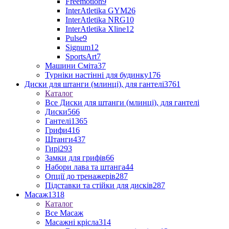
Freemotion
9
InterAtletika GYM
26
InterAtletika NRG
10
InterAtletika Xline
12
Pulse
9
Signum
12
SportsArt
7
Машини Сміта
37
Турніки настінні для будинку
176
Диски для штанги (млинці), для гантелі
3761
Каталог
Все Диски для штанги (млинці), для гантелі
Диски
566
Гантелі
1365
Грифи
416
Штанги
437
Гирі
293
Замки для грифів
66
Набори лава та штанга
44
Опції до тренажерів
287
Підставки та стійки для дисків
287
Масаж
1318
Каталог
Все Масаж
Масажні крісла
314