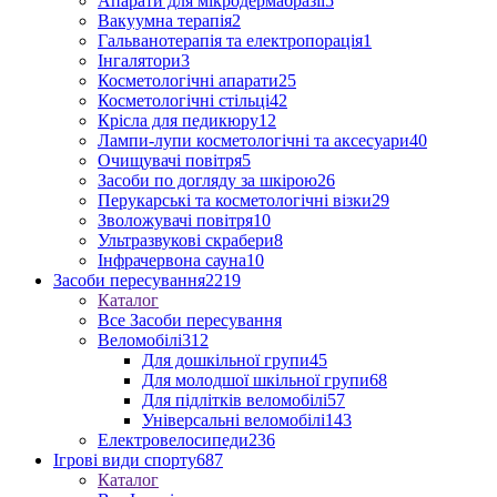
Апарати для мікродермабразії
5
Вакуумна терапія
2
Гальванотерапія та електропорація
1
Інгалятори
3
Косметологічні апарати
25
Косметологічні стільці
42
Крісла для педикюру
12
Лампи-лупи косметологічні та аксесуари
40
Очищувачі повітря
5
Засоби по догляду за шкірою
26
Перукарські та косметологічні візки
29
Зволожувачі повітря
10
Ультразвукові скрабери
8
Інфрачервона сауна
10
Засоби пересування
2219
Каталог
Все Засоби пересування
Веломобілі
312
Для дошкільної групи
45
Для молодшої шкільної групи
68
Для підлітків веломобілі
57
Універсальні веломобілі
143
Електровелосипеди
236
Ігрові види спорту
687
Каталог