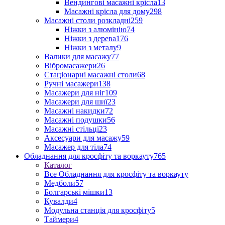
Вендингові масажні крісла
13
Масажні крісла для дому
298
Масажні столи розкладні
259
Ніжки з алюмінію
74
Ніжки з дерева
176
Ніжки з металу
9
Валики для масажу
77
Вібромасажери
26
Стаціонарні масажні столи
68
Ручні масажери
138
Масажери для ніг
109
Масажери для шиї
23
Масажні накидки
72
Масажні подушки
56
Масажні стільці
23
Аксесуари для масажу
59
Масажер для тіла
74
Обладнання для кросфіту та воркауту
765
Каталог
Все Обладнання для кросфіту та воркауту
Медболи
57
Болгарські мішки
13
Кувалди
4
Модульна станція для кросфіту
5
Таймери
4