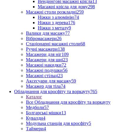
Вендингові масажні крісла
13
Масажні крісла для дому
298
Масажні столи розкладні
259
Ніжки з алюмінію
74
Ніжки з дерева
176
Ніжки з металу
9
Валики для масажу
77
Вібромасажери
26
Стаціонарні масажні столи
68
Ручні масажери
138
Масажери для ніг
109
Масажери для шиї
23
Масажні накидки
72
Масажні подушки
56
Масажні стільці
23
Аксесуари для масажу
59
Масажер для тіла
74
Обладнання для кросфіту та воркауту
765
Каталог
Все Обладнання для кросфіту та воркауту
Медболи
57
Болгарські мішки
13
Кувалди
4
Модульна станція для кросфіту
5
Таймери
4