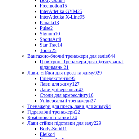
Body-Solid
4
Freemotion
15
InterAtletika GYM
25
InterAtletika X-Line
95
Panatta
13
Pulse
2
Signum
10
SportsArt
8
Star Trac
14
Toorx
25
Вантажно-блочні тренажери для залів
644
Гравітрон. Тренажери для підтягувань і
віджимань
21
Лави, стійки для преса та жиму
929
Гіперекстензія
95
Лави для жиму
127
Лави універсальні
42
Столи для армреслінгу
16
Універсальні тренажери
27
Тренажери для преса, лави для жиму
94
Гідравлічні тренажери
22
Комбіновані станки
124
Лави стійки підставки для залу
229
Body-Solid
11
Eleiko
4