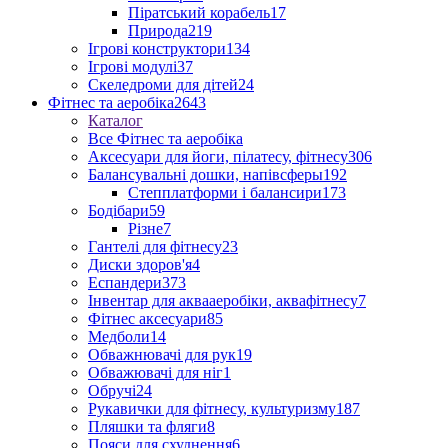
Піратський корабель
17
Природа
219
Ігрові конструктори
134
Ігрові модулі
37
Скеледроми для дітей
24
Фітнес та аеробіка
2643
Каталог
Все Фітнес та аеробіка
Аксесуари для йоги, пілатесу, фітнесу
306
Балансувальні дошки, напівсферы
192
Степплатформи і балансири
173
Бодібари
59
Різне
7
Гантелі для фітнесу
23
Диски здоров'я
4
Еспандери
373
Інвентар для аквааеробіки, аквафітнесу
7
Фітнес аксесуари
85
Медболи
14
Обважнювачі для рук
19
Обважювачі для ніг
1
Обручі
24
Рукавички для фітнесу, культуризму
187
Пляшки та фляги
8
Пояси для схуднення
6