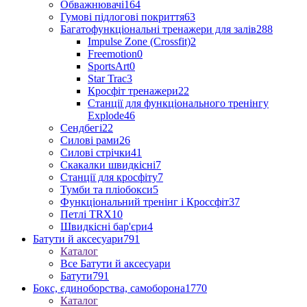
Обважнювачі
164
Гумові підлогові покриття
63
Багатофункціональні тренажери для залів
288
Impulse Zone (Crossfit)
2
Freemotion
0
SportsArt
0
Star Trac
3
Кросфіт тренажери
22
Станції для функціонального тренінгу
Explode
46
Сендбегі
22
Силові рами
26
Силові стрічки
41
Скакалки швидкісні
7
Станції для кросфіту
7
Тумби та пліобокси
5
Функціональний тренінг і Кроссфіт
37
Петлі TRX
10
Швидкісні бар'єри
4
Батути й аксесуари
791
Каталог
Все Батути й аксесуари
Батути
791
Бокс, єдиноборства, самоборона
1770
Каталог