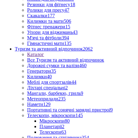
Резинки для фітнесу
18
Ролики для пресу
47
Скакалки
177
Килимки та мати
506
Фітнес тренажери
15
Упори для віджимань
43
М'ячі та фітболи
394
Гімнастичні мати
135
Туризм та активний відпочинок
2062
Каталог
Все Туризм та активний відпочинок
Дорожні сумки та валізи
460
Генератори
35
Килимки
40
Меблі для спортзалів
44
Ліхтарі спеціальні
2
Мангали, барбекю, гриль
9
Метеоприлади
235
Намети
129
Портативні та сонячні зарядні пристрої
9
Телескопи, мікроскопи
145
Мікроскопи
80
Планетарії
2
Телескопи
63
Полювання та стрілянина
354