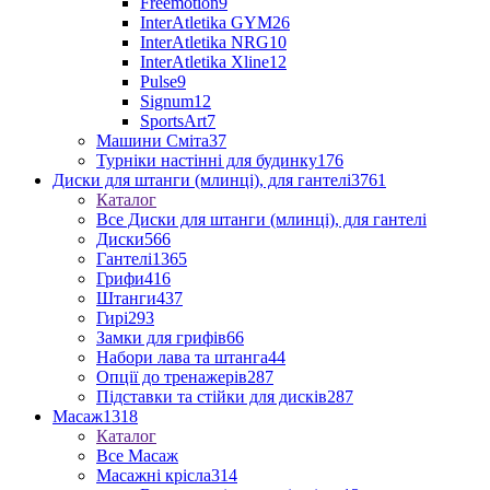
Freemotion
9
InterAtletika GYM
26
InterAtletika NRG
10
InterAtletika Xline
12
Pulse
9
Signum
12
SportsArt
7
Машини Сміта
37
Турніки настінні для будинку
176
Диски для штанги (млинці), для гантелі
3761
Каталог
Все Диски для штанги (млинці), для гантелі
Диски
566
Гантелі
1365
Грифи
416
Штанги
437
Гирі
293
Замки для грифів
66
Набори лава та штанга
44
Опції до тренажерів
287
Підставки та стійки для дисків
287
Масаж
1318
Каталог
Все Масаж
Масажні крісла
314