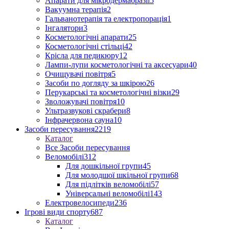
Апарати для мікродермабразії
5
Вакуумна терапія
2
Гальванотерапія та електропорація
1
Інгалятори
3
Косметологічні апарати
25
Косметологічні стільці
42
Крісла для педикюру
12
Лампи-лупи косметологічні та аксесуари
40
Очищувачі повітря
5
Засоби по догляду за шкірою
26
Перукарські та косметологічні візки
29
Зволожувачі повітря
10
Ультразвукові скрабери
8
Інфрачервона сауна
10
Засоби пересування
2219
Каталог
Все Засоби пересування
Веломобілі
312
Для дошкільної групи
45
Для молодшої шкільної групи
68
Для підлітків веломобілі
57
Універсальні веломобілі
143
Електровелосипеди
236
Ігрові види спорту
687
Каталог