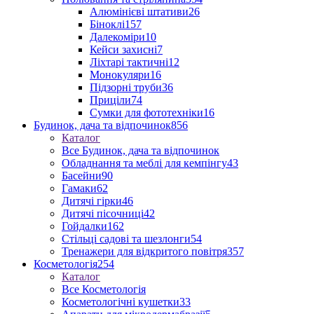
Алюмінієві штативи
26
Біноклі
157
Далекоміри
10
Кейси захисні
7
Ліхтарі тактичні
12
Монокуляри
16
Підзорні труби
36
Приціли
74
Сумки для фототехніки
16
Будинок, дача та відпочинок
856
Каталог
Все Будинок, дача та відпочинок
Обладнання та меблі для кемпінгу
43
Басейни
90
Гамаки
62
Дитячі гірки
46
Дитячі пісочниці
42
Гойдалки
162
Стільці садові та шезлонги
54
Тренажери для відкритого повітря
357
Косметологія
254
Каталог
Все Косметологія
Косметологічні кушетки
33