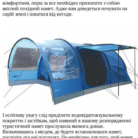
комфортним, перш за все необхідно прихопити з собою
якісний похідний намет. Адже вам доведеться ночувати на
сирій землі і ховатися від негоди.
І особливу увагу слід приділити водовідштовхувальному
покриттю і застібкам, щоб наявний в вашому розпорядженні
туристичний намет прослужила якомога довше.
Визначившись з місцем, де будете встановлювати намет,
постеліть під неї підстилку. Це необхідно для того, щоб намет