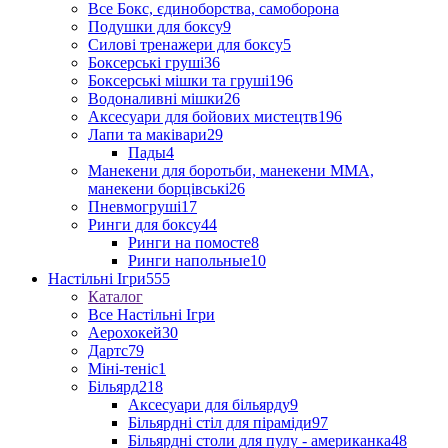
Все Бокс, єдиноборства, самоборона
Подушки для боксу
9
Силові тренажери для боксу
5
Боксерські груші
36
Боксерські мішки та груші
196
Водоналивні мішки
26
Аксесуари для бойових мистецтв
196
Лапи та маківари
29
Пады
4
Манекени для боротьби, манекени ММА,
манекени борцівські
26
Пневмогруші
17
Ринги для боксу
44
Ринги на помосте
8
Ринги напольные
10
Настільні Ігри
555
Каталог
Все Настільні Ігри
Аерохокей
30
Дартс
79
Міні-теніс
1
Більярд
218
Аксесуари для більярду
9
Більярдні стіл для піраміди
97
Більярдні столи для пулу - американка
48