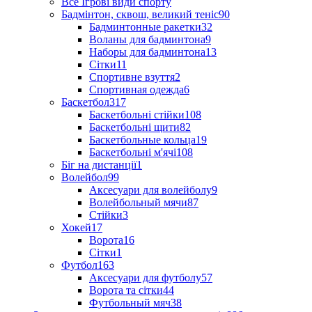
Все Ігрові види спорту
Бадмінтон, сквош, великий теніс
90
Бадминтонные ракетки
32
Воланы для бадминтона
9
Наборы для бадминтона
13
Сітки
11
Спортивне взуття
2
Спортивная одежда
6
Баскетбол
317
Баскетбольні стійки
108
Баскетбольні щити
82
Баскетбольные кольца
19
Баскетбольні м'ячі
108
Біг на дистанції
1
Волейбол
99
Аксесуари для волейболу
9
Волейбольный мячи
87
Стійки
3
Хокей
17
Ворота
16
Сітки
1
Футбол
163
Аксесуари для футболу
57
Ворота та сітки
44
Футбольный мяч
38