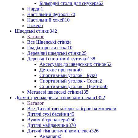
Більярдні столи для снукера
62
Нарди
1
Настільний футбол
170
Настільний хокей
10
Покер
6
Шведські стінки
342
Каталог
Все Шведські стінки
Гладіаторська сітка
10
Дерев'яні шведські стінки
25
Дерев'яні спортивні куточки
138
Аксесуари до шведських стінок
52
Детские прыгунки
0
Спортивный уголок - Бук
0
Спортивный уголок - Сосна
2
Спортивный уголок - Цветной
0
Металеві шведські стінки
135
Дитячі тренажери та ігрові комплекси
1352
Каталог
Все Дитячі тренажери та ігрові комплекси
Дитячі сухі басейни
45
Вуличні тренажери
250
Дитячі майданчики
370
Дитячі гімнастичні комплекси
326
Аквапарк
5