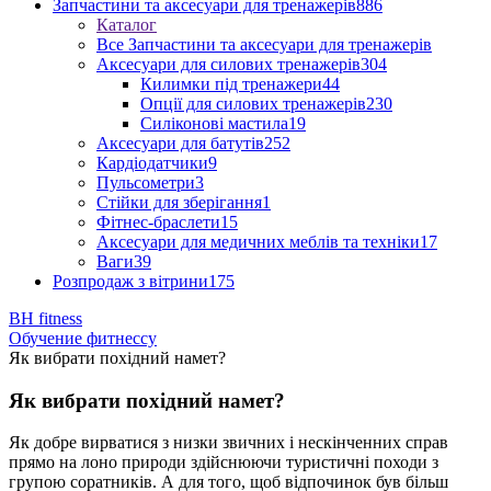
Запчастини та аксесуари для тренажерів
886
Каталог
Все Запчастини та аксесуари для тренажерів
Аксесуари для силових тренажерів
304
Килимки під тренажери
44
Опції для силових тренажерів
230
Силіконові мастила
19
Аксесуари для батутів
252
Кардіодатчики
9
Пульсометри
3
Стійки для зберігання
1
Фітнес-браслети
15
Аксесуари для медичних меблів та техніки
17
Ваги
39
Розпродаж з вітрини
175
BH fitness
Обучение фитнессу
Як вибрати похідний намет?
Як вибрати похідний намет?
Як добре вирватися з низки звичних і нескінченних справ
прямо на лоно природи здійснюючи туристичні походи з
групою соратників. А для того, щоб відпочинок був більш