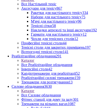
Все Настільний теніс
Аксесуари для тенісу
867
Ракетки для настільного тенісу
334
Набори для настільного тенісу
75
М'ячі для настільного тенісу
96
Тенісні сітки
58
Накладки аерозолі та інші аксесуари
192
Гармати для настільного тенісу
12
Чохли для тенісних столів
12
Професійні тенісні столи
44
Тенісні столи для закритих приміщень
197
Всепогодні тенісні столи
141
Реабілітаційне обладнання
291
Каталог
Все Реабілітаційне обладнання
Інверсійні столи
42
Кардіотренажери для реабілітації
52
Реабілітаційні силові тренажери
159
Тренажери для розтягування
13
Силове обладнання
3630
Каталог
Все Силове обладнання
Фітнес станції для дому та залу
301
Тренажери на вільних вагах
1087