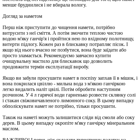
менше бруднилися і не вбирала вологу.
Догляд за наметом
Перш ніж приступити до чищення намети, потрібно
витрусити з неї сміття. А потім змочити теплою чистою
водою м'яку ганчір'я і пройтися нею по вхідному полотнищу,
витерти підлогу. Кожен раз в блискавку потрапляє пісок. І
якщо від нього вчасно не позбутися, вона буде заїдати або
просто зламається. Рекомендуємо завчасно купити
очищувальну мастило для блискавок що дозволить
продовжити термін експлуатації виробу.
Якщо ви забули просушити намет в поспіху запхав її в мішок, і
вона покрилася цвіллю - мильна вода з м'якою ганчіркою
легко видалить наліт цвілі. Потім обробити наступним
розчином. У 4 л гарячої води гарненько розвести склянку солі
і стакан свіжовичавленого лимонного соку. В цьому випадку
обполіскувати намет не потрібно, тільки просушити.
Також на наметі можуть залишитися сліди від смоли або соку
дерев. В цьому випадку окропіте м'яку ганчірку мінеральним
маслом.
ВАЖЛИВО! І перш, ніж складати туристичну палатку на