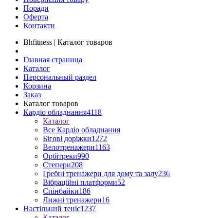
Поради
Оферта
Контакти
Bhfitness | Каталог товаров
Главная страница
Каталог
Персональный раздел
Корзина
Заказ
Каталог товаров
Кардіо обладнання
4118
Каталог
Все Кардіо обладнання
Бігові доріжки
1272
Велотренажери
1163
Орбітреки
990
Степери
208
Гребні тренажери для дому та залу
236
Вібраційні платформи
52
Спінбайки
186
Лижні тренажери
16
Настільний теніс
1237
Каталог