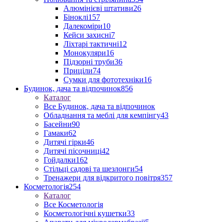
Алюмінієві штативи
26
Біноклі
157
Далекоміри
10
Кейси захисні
7
Ліхтарі тактичні
12
Монокуляри
16
Підзорні труби
36
Приціли
74
Сумки для фототехніки
16
Будинок, дача та відпочинок
856
Каталог
Все Будинок, дача та відпочинок
Обладнання та меблі для кемпінгу
43
Басейни
90
Гамаки
62
Дитячі гірки
46
Дитячі пісочниці
42
Гойдалки
162
Стільці садові та шезлонги
54
Тренажери для відкритого повітря
357
Косметологія
254
Каталог
Все Косметологія
Косметологічні кушетки
33