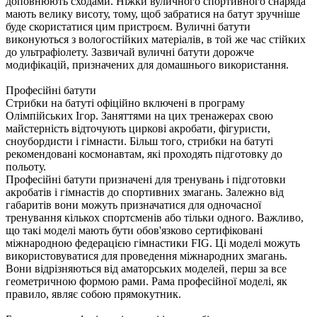
доповнюють сходами. Ніжки вуличного спортивного снаряда
мають велику висоту, тому, щоб забратися на батут зручніше
буде скористатися цим пристроєм. Вуличні батути
виконуються з вологостійких матеріалів, в той же час стійких
до ультрафіолету. Зазвичай вуличні батути дорожче
модифікацій, призначених для домашнього використання.
Професійні батути
Стрибки на батуті офіційно включені в програму
Олімпійських Ігор. Заняттями на цих тренажерах свою
майстерність відточують циркові акробати, фігуристи,
сноубордисти і гімнасти. Більш того, стрибки на батуті
рекомендовані космонавтам, які проходять підготовку до
польоту.
Професійні батути призначені для тренувань і підготовки
акробатів і гімнастів до спортивних змагань. Залежно від
габаритів вони можуть призначатися для одночасної
тренування кількох спортсменів або тільки одного. Важливо,
що такі моделі мають бути обов'язково сертифіковані
міжнародною федерацією гімнастики FIG. Ці моделі можуть
використовуватися для проведення міжнародних змагань.
Вони відрізняються від аматорських моделей, перш за все
геометричною формою рами. Рама професійної моделі, як
правило, являє собою прямокутник.