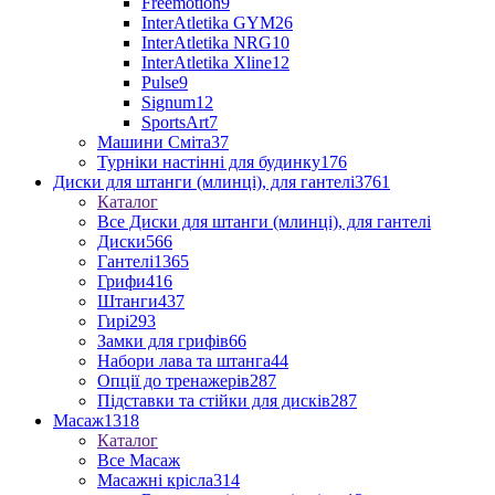
Freemotion
9
InterAtletika GYM
26
InterAtletika NRG
10
InterAtletika Xline
12
Pulse
9
Signum
12
SportsArt
7
Машини Сміта
37
Турніки настінні для будинку
176
Диски для штанги (млинці), для гантелі
3761
Каталог
Все Диски для штанги (млинці), для гантелі
Диски
566
Гантелі
1365
Грифи
416
Штанги
437
Гирі
293
Замки для грифів
66
Набори лава та штанга
44
Опції до тренажерів
287
Підставки та стійки для дисків
287
Масаж
1318
Каталог
Все Масаж
Масажні крісла
314