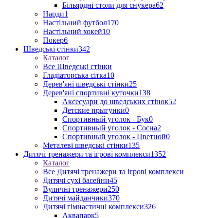
Більярдні столи для снукера
62
Нарди
1
Настільний футбол
170
Настільний хокей
10
Покер
6
Шведські стінки
342
Каталог
Все Шведські стінки
Гладіаторська сітка
10
Дерев'яні шведські стінки
25
Дерев'яні спортивні куточки
138
Аксесуари до шведських стінок
52
Детские прыгунки
0
Спортивный уголок - Бук
0
Спортивный уголок - Сосна
2
Спортивный уголок - Цветной
0
Металеві шведські стінки
135
Дитячі тренажери та ігрові комплекси
1352
Каталог
Все Дитячі тренажери та ігрові комплекси
Дитячі сухі басейни
45
Вуличні тренажери
250
Дитячі майданчики
370
Дитячі гімнастичні комплекси
326
Аквапарк
5