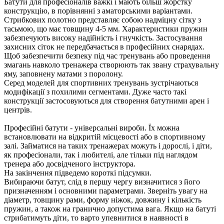
Батути для професіоналів важкі і мають більш жорстку
конструкцію, в порівнянні з аматорськими варіантами.
Стрибкових полотно представляє собою надміцну сітку з
тасьмою, що має товщину 4-5 мм. Характеристики пружин
забезпечують високу надійність і гнучкість. Застосування
захисних сіток не передбачається в професійних снарядах.
Щоб забезпечити безпеку під час тренувань або проведення
змагань навколо тренажера створюють так звану страхувальну
яму, заповнену матами з поролону.
Серед моделей для спортивних тренувань зустрічаються
модифікації з похилими сегментами. Дуже часто такі
конструкції застосовуються для створення батутними арен і
центрів.
Професійні батути - універсальні вироби. Їх можна
встановлювати на відкритій місцевості або в спортивному
залі. Займатися на таких тренажерах можуть і дорослі, і діти,
як професіонали, так і любителі, але тільки під наглядом
тренера або досвідченого інструктора.
На закінчення підведемо короткі підсумки.
Вибираючи батут, слід в першу чергу визначитися з його
призначенням і основними параметрами. Зверніть увагу на
діаметр, товщину рами, форму ніжок, довжину і кількість
пружин, а також на гранично допустима вага. Якщо на батуті
стрибатимуть діти, то варто упевнитися в наявності в