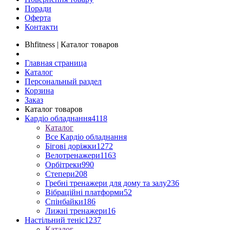
Поради
Оферта
Контакти
Bhfitness | Каталог товаров
Главная страница
Каталог
Персональный раздел
Корзина
Заказ
Каталог товаров
Кардіо обладнання
4118
Каталог
Все Кардіо обладнання
Бігові доріжки
1272
Велотренажери
1163
Орбітреки
990
Степери
208
Гребні тренажери для дому та залу
236
Вібраційні платформи
52
Спінбайки
186
Лижні тренажери
16
Настільний теніс
1237
Каталог