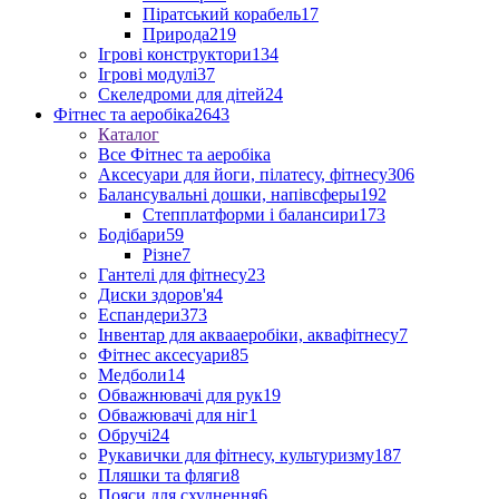
Піратський корабель
17
Природа
219
Ігрові конструктори
134
Ігрові модулі
37
Скеледроми для дітей
24
Фітнес та аеробіка
2643
Каталог
Все Фітнес та аеробіка
Аксесуари для йоги, пілатесу, фітнесу
306
Балансувальні дошки, напівсферы
192
Степплатформи і балансири
173
Бодібари
59
Різне
7
Гантелі для фітнесу
23
Диски здоров'я
4
Еспандери
373
Інвентар для аквааеробіки, аквафітнесу
7
Фітнес аксесуари
85
Медболи
14
Обважнювачі для рук
19
Обважювачі для ніг
1
Обручі
24
Рукавички для фітнесу, культуризму
187
Пляшки та фляги
8
Пояси для схуднення
6