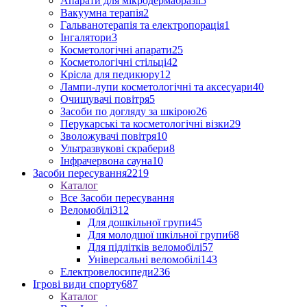
Апарати для мікродермабразії
5
Вакуумна терапія
2
Гальванотерапія та електропорація
1
Інгалятори
3
Косметологічні апарати
25
Косметологічні стільці
42
Крісла для педикюру
12
Лампи-лупи косметологічні та аксесуари
40
Очищувачі повітря
5
Засоби по догляду за шкірою
26
Перукарські та косметологічні візки
29
Зволожувачі повітря
10
Ультразвукові скрабери
8
Інфрачервона сауна
10
Засоби пересування
2219
Каталог
Все Засоби пересування
Веломобілі
312
Для дошкільної групи
45
Для молодшої шкільної групи
68
Для підлітків веломобілі
57
Універсальні веломобілі
143
Електровелосипеди
236
Ігрові види спорту
687
Каталог