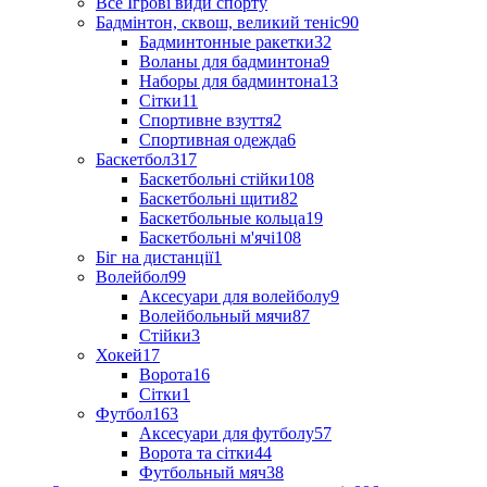
Все Ігрові види спорту
Бадмінтон, сквош, великий теніс
90
Бадминтонные ракетки
32
Воланы для бадминтона
9
Наборы для бадминтона
13
Сітки
11
Спортивне взуття
2
Спортивная одежда
6
Баскетбол
317
Баскетбольні стійки
108
Баскетбольні щити
82
Баскетбольные кольца
19
Баскетбольні м'ячі
108
Біг на дистанції
1
Волейбол
99
Аксесуари для волейболу
9
Волейбольный мячи
87
Стійки
3
Хокей
17
Ворота
16
Сітки
1
Футбол
163
Аксесуари для футболу
57
Ворота та сітки
44
Футбольный мяч
38