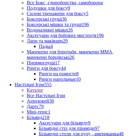
Все Бокс, єдиноборства, самоборона
Подушки для боксу
9
Силові тренажери для боксу
5
Боксерські груші
36
Боксерські мішки та груші
196
Водоналивні мішки
26
Аксесуари для бойових мистецтв
196
Лапи та маківари
29
Пады
4
Манекени для боротьби, манекени ММА,
манекени борцівські
26
Пневмогруші
17
Ринги для боксу
44
Ринги на помосте
8
Ринги напольные
10
Настільні Ігри
555
Каталог
Все Настільні Ігри
Аерохокей
30
Дартс
79
Міні-теніс
1
Більярд
218
Аксесуари для більярду
9
Більярдні стіл для піраміди
97
Більярдні столи для пулу - американка
48