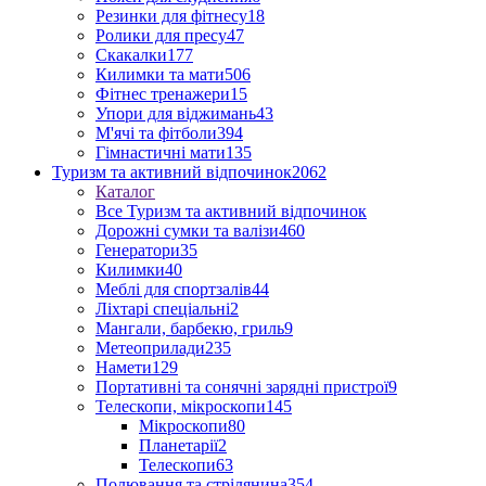
Резинки для фітнесу
18
Ролики для пресу
47
Скакалки
177
Килимки та мати
506
Фітнес тренажери
15
Упори для віджимань
43
М'ячі та фітболи
394
Гімнастичні мати
135
Туризм та активний відпочинок
2062
Каталог
Все Туризм та активний відпочинок
Дорожні сумки та валізи
460
Генератори
35
Килимки
40
Меблі для спортзалів
44
Ліхтарі спеціальні
2
Мангали, барбекю, гриль
9
Метеоприлади
235
Намети
129
Портативні та сонячні зарядні пристрої
9
Телескопи, мікроскопи
145
Мікроскопи
80
Планетарії
2
Телескопи
63
Полювання та стрілянина
354