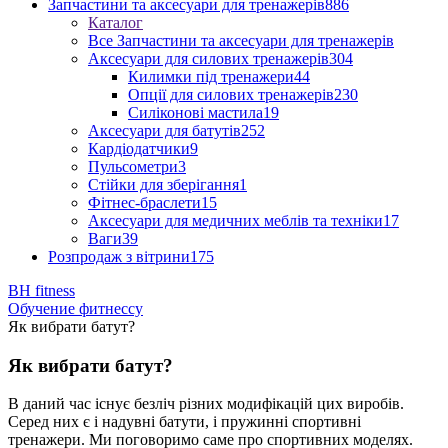
Запчастини та аксесуари для тренажерів
886
Каталог
Все Запчастини та аксесуари для тренажерів
Аксесуари для силових тренажерів
304
Килимки під тренажери
44
Опції для силових тренажерів
230
Силіконові мастила
19
Аксесуари для батутів
252
Кардіодатчики
9
Пульсометри
3
Стійки для зберігання
1
Фітнес-браслети
15
Аксесуари для медичних меблів та техніки
17
Ваги
39
Розпродаж з вітрини
175
BH fitness
Обучение фитнессу
Як вибрати батут?
Як вибрати батут?
В даний час існує безліч різних модифікацій цих виробів.
Серед них є і надувні батути, і пружинні спортивні
тренажери. Ми поговоримо саме про спортивних моделях.