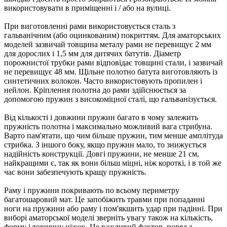
використовувати в приміщенні і / або на вулиці.
При виготовленні рами використовується сталь з
гальванічним (або оцинкованим) покриттям. Для аматорських
моделей зазвичай товщина металу рами не перевищує 2 мм
для дорослих і 1,5 мм для дитячих батутів. Діаметр
порожнистої трубки рами відповідає товщині стали, і зазвичай
не перевищує 48 мм. Щільне полотно батута виготовляють із
синтетичних волокон. Часто використовують пропилен і
нейлон. Кріплення полотна до рами здійснюється за
допомогою пружин з високоміцної сталі, що гальванізується.
Від кількості і довжини пружин багато в чому залежить
пружність полотна і максимально можливий вага стрибуна.
Варто пам'ятати, що чим більше пружин, тим менше амплітуда
стрибка. З іншого боку, якщо пружин мало, то знижується
надійність конструкції. Довгі пружини, не менше 21 см,
найкращими є, так як вони більш міцні, ніж короткі, і в той же
час вони забезпечують кращу пружність.
Раму і пружини покривають по всьому периметру
багатошаровий мат. Це запобіжить травми при попаданні
ноги на пружини або раму і пом'якшить удар при падінні. При
виборі аматорської моделі зверніть увагу також на кількість,
форму і товщину ніжок. Це важливий фактор, поряд з