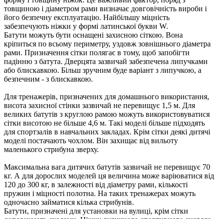
товщиною і діаметром рами визначає довговічність вироби і
його безпечну експлуатацію. Найбільшу міцність
забезпечують ніжки у формі латинської букви W.
Батути можуть бути оснащені захисною сіткою. Вона
кріпиться по всьому периметру, уздовж зовнішнього діаметра
рами. Призначення сітки полягає в тому, щоб запобігти
падінню з батута. Дверцята зазвичай забезпечена липучками
або блискавкою. Більш зручним буде варіант з липучкою, а
безпечним - з блискавкою.
Для тренажерів, призначених для домашнього використання,
висота захисної стінки зазвичай не перевищує 1,5 м. Для
великих батутів з круглою рамою можуть використовуватися
сітки висотою не більше 4,6 м. Такі моделі більше підходять
для спортзалів в навчальних закладах. Крім сітки деякі дитячі
моделі постачають чохлом. Він захищає від вильоту
маленького стрибуна зверху.
Максимальна вага дитячих батутів зазвичай не перевищує 70
кг. А для дорослих моделей ця величина може варіюватися від
120 до 300 кг, в залежності від діаметру рами, кількості
пружин і міцності полотна. На таких тренажерах можуть
одночасно займатися кілька стрибунів.
Батути, призначені для установки на вулиці, крім сітки