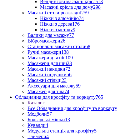
Вендингові масажні крісла
13
Масажні крісла для дому
298
Масажні столи розкладні
259
Ніжки з алюмінію
74
Ніжки з дерева
176
Ніжки з металу
9
Валики для масажу
77
Вібромасажери
26
Стаціонарні масажні столи
68
Ручні масажери
138
Масажери для ніг
109
Масажери для шиї
23
Масажні накидки
72
Масажні подушки
56
Масажні стільці
23
Аксесуари для масажу
59
Масажер для тіла
74
Обладнання для кросфіту та воркауту
765
Каталог
Все Обладнання для кросфіту та воркауту
Медболи
57
Болгарські мішки
13
Кувалди
4
Модульна станція для кросфіту
5
Таймери
4