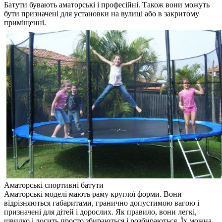
Батути бувають аматорські і професійні. Також вони можуть
бути призначені для установки на вулиці або в закритому
приміщенні.
Аматорські спортивні батути
Аматорські моделі мають раму круглої форми. Вони
відрізняються габаритами, гранично допустимою вагою і
призначені для дітей і дорослих. Як правило, вони легкі,
швидко і досить просто збираються і розбираються. Їх можна