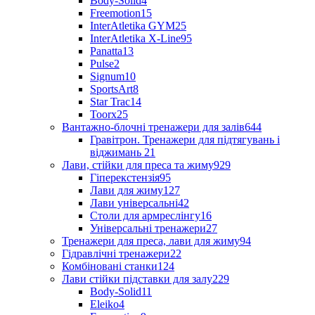
Body-Solid
4
Freemotion
15
InterAtletika GYM
25
InterAtletika X-Line
95
Panatta
13
Pulse
2
Signum
10
SportsArt
8
Star Trac
14
Toorx
25
Вантажно-блочні тренажери для залів
644
Гравітрон. Тренажери для підтягувань і
віджимань
21
Лави, стійки для преса та жиму
929
Гіперекстензія
95
Лави для жиму
127
Лави універсальні
42
Столи для армреслінгу
16
Універсальні тренажери
27
Тренажери для преса, лави для жиму
94
Гідравлічні тренажери
22
Комбіновані станки
124
Лави стійки підставки для залу
229
Body-Solid
11
Eleiko
4