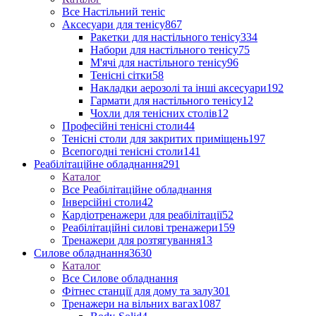
Все Настільний теніс
Аксесуари для тенісу
867
Ракетки для настільного тенісу
334
Набори для настільного тенісу
75
М'ячі для настільного тенісу
96
Тенісні сітки
58
Накладки аерозолі та інші аксесуари
192
Гармати для настільного тенісу
12
Чохли для тенісних столів
12
Професійні тенісні столи
44
Тенісні столи для закритих приміщень
197
Всепогодні тенісні столи
141
Реабілітаційне обладнання
291
Каталог
Все Реабілітаційне обладнання
Інверсійні столи
42
Кардіотренажери для реабілітації
52
Реабілітаційні силові тренажери
159
Тренажери для розтягування
13
Силове обладнання
3630
Каталог
Все Силове обладнання
Фітнес станції для дому та залу
301
Тренажери на вільних вагах
1087