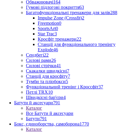
Обважнювачі
164
Гумові підлогові покриття
63
Багатофункціональні тренажери для залів
288
Impulse Zone (Crossfit)
2
Freemotion
0
SportsArt
0
Star Trac
3
Кросфіт тренажери
22
Станції для функціонального тренінгу
Explode
46
Сендбегі
22
Силові рами
26
Силові стрічки
41
Скакалки швидкісні
7
Станції для кросфіту
7
Тумби та пліобокси
5
Функціональний тренінг і Кроссфіт
37
Петлі TRX
10
Швидкісні бар'єри
4
Батути й аксесуари
791
Каталог
Все Батути й аксесуари
Батути
791
Бокс, єдиноборства, самоборона
1770
Каталог