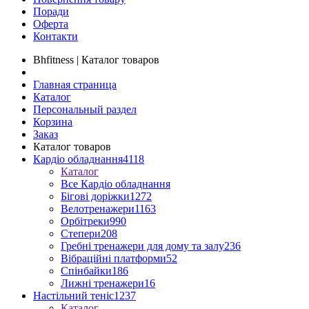
Поради
Оферта
Контакти
Bhfitness | Каталог товаров
Главная страница
Каталог
Персональный раздел
Корзина
Заказ
Каталог товаров
Кардіо обладнання
4118
Каталог
Все Кардіо обладнання
Бігові доріжки
1272
Велотренажери
1163
Орбітреки
990
Степери
208
Гребні тренажери для дому та залу
236
Вібраційні платформи
52
Спінбайки
186
Лижні тренажери
16
Настільний теніс
1237
Каталог