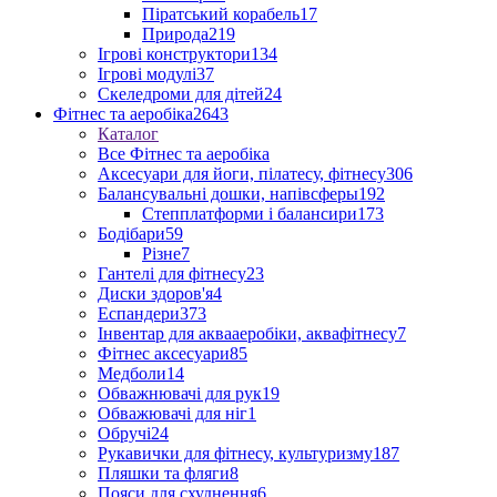
Піратський корабель
17
Природа
219
Ігрові конструктори
134
Ігрові модулі
37
Скеледроми для дітей
24
Фітнес та аеробіка
2643
Каталог
Все Фітнес та аеробіка
Аксесуари для йоги, пілатесу, фітнесу
306
Балансувальні дошки, напівсферы
192
Степплатформи і балансири
173
Бодібари
59
Різне
7
Гантелі для фітнесу
23
Диски здоров'я
4
Еспандери
373
Інвентар для аквааеробіки, аквафітнесу
7
Фітнес аксесуари
85
Медболи
14
Обважнювачі для рук
19
Обважювачі для ніг
1
Обручі
24
Рукавички для фітнесу, культуризму
187
Пляшки та фляги
8
Пояси для схуднення
6