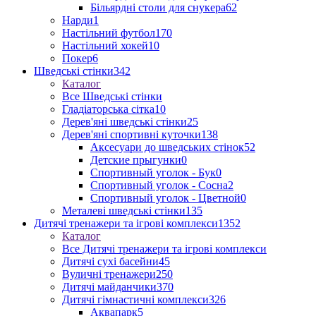
Більярдні столи для снукера
62
Нарди
1
Настільний футбол
170
Настільний хокей
10
Покер
6
Шведські стінки
342
Каталог
Все Шведські стінки
Гладіаторська сітка
10
Дерев'яні шведські стінки
25
Дерев'яні спортивні куточки
138
Аксесуари до шведських стінок
52
Детские прыгунки
0
Спортивный уголок - Бук
0
Спортивный уголок - Сосна
2
Спортивный уголок - Цветной
0
Металеві шведські стінки
135
Дитячі тренажери та ігрові комплекси
1352
Каталог
Все Дитячі тренажери та ігрові комплекси
Дитячі сухі басейни
45
Вуличні тренажери
250
Дитячі майданчики
370
Дитячі гімнастичні комплекси
326
Аквапарк
5