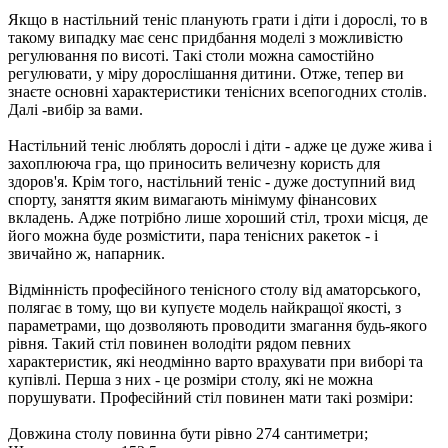
Якщо в настільний теніс планують грати і діти і дорослі, то в
такому випадку має сенс придбання моделі з можливістю
регулювання по висоті. Такі столи можна самостійно
регулювати, у міру дорослішання дитини. Отже, тепер ви
знаєте основні характеристики тенісних всепогодних столів.
Далі -вибір за вами.
Настільний теніс люблять дорослі і діти - адже це дуже жива і
захоплююча гра, що приносить величезну користь для
здоров'я. Крім того, настільний теніс - дуже доступний вид
спорту, заняття яким вимагають мінімуму фінансових
вкладень. Адже потрібно лише хороший стіл, трохи місця, де
його можна буде розмістити, пара тенісних ракеток - і
звичайно ж, напарник.
Відмінність професійного тенісного столу від аматорського,
полягає в тому, що ви купуєте модель найкращої якості, з
параметрами, що дозволяють проводити змагання будь-якого
рівня. Такий стіл повинен володіти рядом певних
характеристик, які неодмінно варто врахувати при виборі та
купівлі. Перша з них - це розміри столу, які не можна
порушувати. Професійний стіл повинен мати такі розміри:
Довжина столу повинна бути рівно 274 сантиметри;