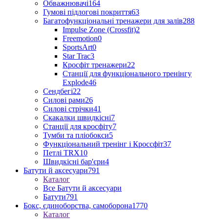
Обважнювачі
164
Гумові підлогові покриття
63
Багатофункціональні тренажери для залів
288
Impulse Zone (Crossfit)
2
Freemotion
0
SportsArt
0
Star Trac
3
Кросфіт тренажери
22
Станції для функціонального тренінгу
Explode
46
Сендбегі
22
Силові рами
26
Силові стрічки
41
Скакалки швидкісні
7
Станції для кросфіту
7
Тумби та пліобокси
5
Функціональний тренінг і Кроссфіт
37
Петлі TRX
10
Швидкісні бар'єри
4
Батути й аксесуари
791
Каталог
Все Батути й аксесуари
Батути
791
Бокс, єдиноборства, самоборона
1770
Каталог