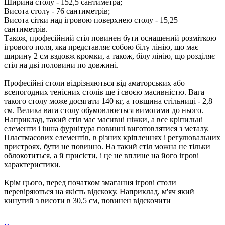
Ширина столу - 152,5 сантиметра;
Висота столу - 76 сантиметрів;
Висота сітки над ігровою поверхнею столу - 15,25
сантиметрів.
Також, професійний стіл повинен бути оснащений розміткою
ігрового поля, яка представляє собою білу лінію, що має
ширину 2 см вздовж кромки, а також, білу лінію, що розділяє
стіл на дві половини по довжині.
Професійні столи відрізняються від аматорських або
всепогодних тенісних столів ще і своєю масивністю. Вага
такого столу може досягати 140 кг, а товщина стільниці - 2,8
см. Велика вага столу обумовлюється вимогами до нього.
Наприклад, такий стіл має масивні ніжки, а все кріпильні
елементи і інша фурнітура повинні виготовлятися з металу.
Пластмасових елементів, в різних кріпленнях і регулювальних
пристроях, бути не повинно. На такий стіл можна не тільки
облокотиться, а й присісти, і це не вплине на його ігрові
характеристики.
Крім цього, перед початком змагання ігрові столи
перевіряються на якість відскоку. Наприклад, м'яч який
кинутий з висоти в 30,5 см, повинен відскочити