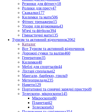
Резинки для фітнесу
18
Ролики для пресу
47
Скакалки
177
Килимки та мати
506
Фітнес тренажери
15
Упори для віджимань
43
М'ячі та фітболи
394
Гімнастичні мати
135
Туризм та активний відпочинок
2062
Каталог
Все Туризм та активний відпочинок
Дорожні сумки та валізи
460
Генератори
35
Килимки
40
Меблі для спортзалів
44
Ліхтарі спеціальні
2
Мангали, барбекю, гриль
9
Метеоприлади
235
Намети
129
Портативні та сонячні зарядні пристрої
9
Телескопи, мікроскопи
145
Мікроскопи
80
Планетарії
2
Телескопи
63
Полювання та стрілянина
354