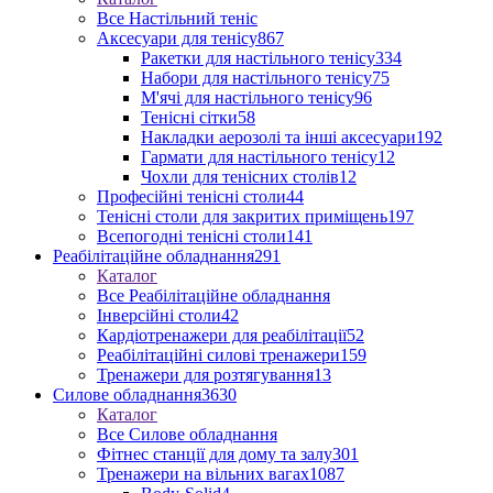
Все Настільний теніс
Аксесуари для тенісу
867
Ракетки для настільного тенісу
334
Набори для настільного тенісу
75
М'ячі для настільного тенісу
96
Тенісні сітки
58
Накладки аерозолі та інші аксесуари
192
Гармати для настільного тенісу
12
Чохли для тенісних столів
12
Професійні тенісні столи
44
Тенісні столи для закритих приміщень
197
Всепогодні тенісні столи
141
Реабілітаційне обладнання
291
Каталог
Все Реабілітаційне обладнання
Інверсійні столи
42
Кардіотренажери для реабілітації
52
Реабілітаційні силові тренажери
159
Тренажери для розтягування
13
Силове обладнання
3630
Каталог
Все Силове обладнання
Фітнес станції для дому та залу
301
Тренажери на вільних вагах
1087