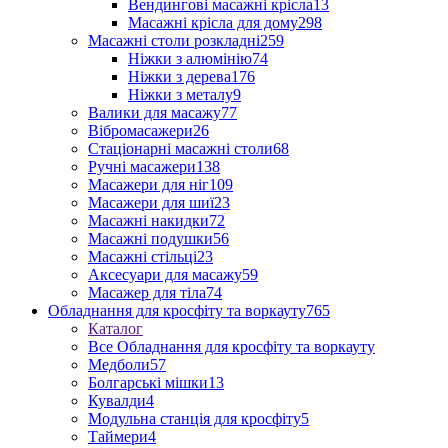
Вендингові масажні крісла
13
Масажні крісла для дому
298
Масажні столи розкладні
259
Ніжки з алюмінію
74
Ніжки з дерева
176
Ніжки з металу
9
Валики для масажу
77
Вібромасажери
26
Стаціонарні масажні столи
68
Ручні масажери
138
Масажери для ніг
109
Масажери для шиї
23
Масажні накидки
72
Масажні подушки
56
Масажні стільці
23
Аксесуари для масажу
59
Масажер для тіла
74
Обладнання для кросфіту та воркауту
765
Каталог
Все Обладнання для кросфіту та воркауту
Медболи
57
Болгарські мішки
13
Кувалди
4
Модульна станція для кросфіту
5
Таймери
4