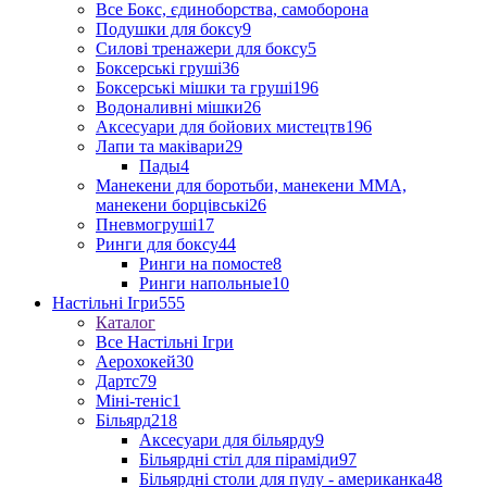
Все Бокс, єдиноборства, самоборона
Подушки для боксу
9
Силові тренажери для боксу
5
Боксерські груші
36
Боксерські мішки та груші
196
Водоналивні мішки
26
Аксесуари для бойових мистецтв
196
Лапи та маківари
29
Пады
4
Манекени для боротьби, манекени ММА,
манекени борцівські
26
Пневмогруші
17
Ринги для боксу
44
Ринги на помосте
8
Ринги напольные
10
Настільні Ігри
555
Каталог
Все Настільні Ігри
Аерохокей
30
Дартс
79
Міні-теніс
1
Більярд
218
Аксесуари для більярду
9
Більярдні стіл для піраміди
97
Більярдні столи для пулу - американка
48