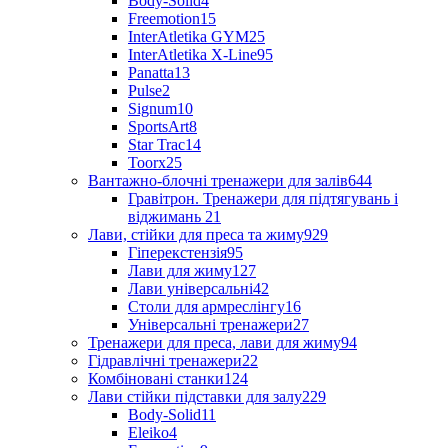
Body-Solid
4
Freemotion
15
InterAtletika GYM
25
InterAtletika X-Line
95
Panatta
13
Pulse
2
Signum
10
SportsArt
8
Star Trac
14
Toorx
25
Вантажно-блочні тренажери для залів
644
Гравітрон. Тренажери для підтягувань і
віджимань
21
Лави, стійки для преса та жиму
929
Гіперекстензія
95
Лави для жиму
127
Лави універсальні
42
Столи для армреслінгу
16
Універсальні тренажери
27
Тренажери для преса, лави для жиму
94
Гідравлічні тренажери
22
Комбіновані станки
124
Лави стійки підставки для залу
229
Body-Solid
11
Eleiko
4