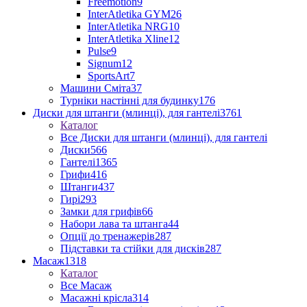
Freemotion
9
InterAtletika GYM
26
InterAtletika NRG
10
InterAtletika Xline
12
Pulse
9
Signum
12
SportsArt
7
Машини Сміта
37
Турніки настінні для будинку
176
Диски для штанги (млинці), для гантелі
3761
Каталог
Все Диски для штанги (млинці), для гантелі
Диски
566
Гантелі
1365
Грифи
416
Штанги
437
Гирі
293
Замки для грифів
66
Набори лава та штанга
44
Опції до тренажерів
287
Підставки та стійки для дисків
287
Масаж
1318
Каталог
Все Масаж
Масажні крісла
314