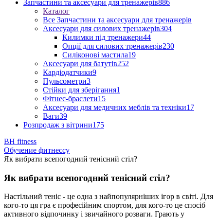
Запчастини та аксесуари для тренажерів
886
Каталог
Все Запчастини та аксесуари для тренажерів
Аксесуари для силових тренажерів
304
Килимки під тренажери
44
Опції для силових тренажерів
230
Силіконові мастила
19
Аксесуари для батутів
252
Кардіодатчики
9
Пульсометри
3
Стійки для зберігання
1
Фітнес-браслети
15
Аксесуари для медичних меблів та техніки
17
Ваги
39
Розпродаж з вітрини
175
BH fitness
Обучение фитнессу
Як вибрати всепогодний тенісний стіл?
Як вибрати всепогодний тенісний стіл?
Настільний теніс - це одна з найпопулярніших ігор в світі. Для
кого-то ця гра є професійним спортом, для кого-то це спосіб
активного відпочинку і звичайного розваги. Грають у