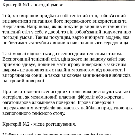
Критерій №1 - погодні умови.
Той, хто вирішив придбати собі тенісний стіл, зобов'язаний
визначитися з питанням його переважного використання та
зберігання. Наприклад, якщо покупець вирішив встановити
тенісний стіл у себе у дворі, то він зобов'язаний подумати про
погодні умови. Таким покупцям, варто вибирати модель, яка
не боятиметься згубних впливів навколишнього середовища.
Такі моделі відносяться до всепогодним тенісним столом.
Всепогодний тенісний стіл, ціна якого на нашому сайті вас
приємно здивує, повинен мати ігрову поверхню з захисним
шаром - це доповнення є надійним захистом від вологості і
вигоряння на сонці, а також виключає виникнення відблисків
на ігровий поверхні.
При виготовленні всепогодних столів використовуються такі
матеріали, як меламіновий пластик, фіброліт або жорстка і
багатошарова алюмінієва поверхня. Ігрова поверхня з
перерахованих матеріалів вважається найбільш придатною для
всепогодного тенісного столу.
Критерій №2 - місце розташування.
Майте на увазі, що існують всепогодні тенісні столи