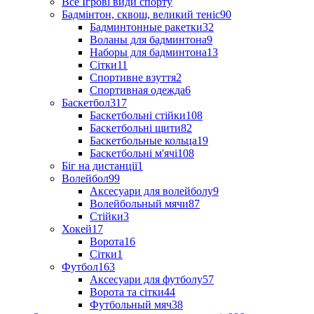
Все Ігрові види спорту
Бадмінтон, сквош, великий теніс
90
Бадминтонные ракетки
32
Воланы для бадминтона
9
Наборы для бадминтона
13
Сітки
11
Спортивне взуття
2
Спортивная одежда
6
Баскетбол
317
Баскетбольні стійки
108
Баскетбольні щити
82
Баскетбольные кольца
19
Баскетбольні м'ячі
108
Біг на дистанції
1
Волейбол
99
Аксесуари для волейболу
9
Волейбольный мячи
87
Стійки
3
Хокей
17
Ворота
16
Сітки
1
Футбол
163
Аксесуари для футболу
57
Ворота та сітки
44
Футбольный мяч
38