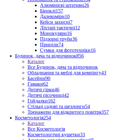
Алюмінієві штативи
26
Біноклі
157
Далекоміри
10
Кейси захисні
7
Ліхтарі тактичні
12
Монокуляри
16
Підзорні труби
36
Приціли
74
Сумки для фототехніки
16
Будинок, дача та відпочинок
856
Каталог
Все Будинок, дача та відпочинок
Обладнання та меблі для кемпінгу
43
Басейни
90
Гамаки
62
Дитячі гірки
46
Дитячі пісочниці
42
Гойдалки
162
Стільці садові та шезлонги
54
Тренажери для відкритого повітря
357
Косметологія
254
Каталог
Все Косметологія
Косметологічні кушетки
33