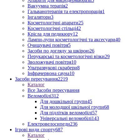
Апарати для мікродермабразії
5
Вакуумна терапія
2
Гальванотерапія та електропорація
1
Інгалятори
3
Косметологічні апарати
25
Косметологічні стільці
42
Крісла для педикюру
12
Лампи-лупи косметологічні та аксесуари
40
Очищувачі повітря
5
Засоби по догляду за шкірою
26
Перукарські та косметологічні візки
29
Зволожувачі повітря
10
Ультразвукові скрабери
8
Інфрачервона сауна
10
Засоби пересування
2219
Каталог
Все Засоби пересування
Веломобілі
312
Для дошкільної групи
45
Для молодшої шкільної групи
68
Для підлітків веломобілі
57
Універсальні веломобілі
143
Електровелосипеди
236
Ігрові види спорту
687
Каталог