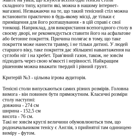
складного типу, купити які, можна в нашому інтернет-
магазині. Незважаючи на те, що такий тенісний стіл можна
встановити практично в будь-якому місці, де тільки є
приміщення для його розташування - в цій справі є свої
тонкощі. Наприклад, для використання всепогодного столу в
своєму дворі, не рекомендується ставити його на асфальтове
або бетонне покриття. Причина полягає в тому, що таке
покриття може нанести травму, і не тільки дитині. У людей
старшого віку, таке покриття дає збільшені навантаження на
суглоби ніг і на хребет. Трав'яний газон, також, не зовсім
підходить через свою м'якості і нерівності. Найкращим
рішенням можна вважати твердий і рівний грунт.
Критерій №3 - цільова ігрова аудиторія.
Тенісні столи випускаються самих різних розмірів. Головна
вимога - він повинен бути прямокутним. Класичні розміри
столу наступні:
довжина - 274 см
ширина - 152,5 см
висота - 76 см.
Такі не зовсім круглі величини обумовлюються тим, що
родоначальником тенісу є Англія, з прийнятої там одиницею
виміру - футом.