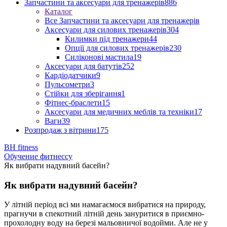
Запчастини та аксесуари для тренажерів
886
Каталог
Все Запчастини та аксесуари для тренажерів
Аксесуари для силових тренажерів
304
Килимки під тренажери
44
Опції для силових тренажерів
230
Силіконові мастила
19
Аксесуари для батутів
252
Кардіодатчики
9
Пульсометри
3
Стійки для зберігання
1
Фітнес-браслети
15
Аксесуари для медичних меблів та техніки
17
Ваги
39
Розпродаж з вітрини
175
BH fitness
Обучение фитнессу
Як вибрати надувний басейн?
Як вибрати надувний басейн?
У літній період всі ми намагаємося вибратися на природу,
прагнучи в спекотний літній день зануритися в приємно-
прохолодну воду на березі мальовничої водойми. Але не у