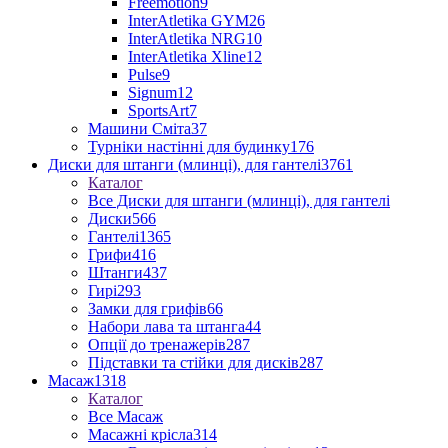
Freemotion
9
InterAtletika GYM
26
InterAtletika NRG
10
InterAtletika Xline
12
Pulse
9
Signum
12
SportsArt
7
Машини Сміта
37
Турніки настінні для будинку
176
Диски для штанги (млинці), для гантелі
3761
Каталог
Все Диски для штанги (млинці), для гантелі
Диски
566
Гантелі
1365
Грифи
416
Штанги
437
Гирі
293
Замки для грифів
66
Набори лава та штанга
44
Опції до тренажерів
287
Підставки та стійки для дисків
287
Масаж
1318
Каталог
Все Масаж
Масажні крісла
314