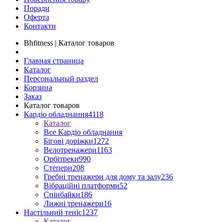
Поради
Оферта
Контакти
Bhfitness | Каталог товаров
Главная страница
Каталог
Персональный раздел
Корзина
Заказ
Каталог товаров
Кардіо обладнання
4118
Каталог
Все Кардіо обладнання
Бігові доріжки
1272
Велотренажери
1163
Орбітреки
990
Степери
208
Гребні тренажери для дому та залу
236
Вібраційні платформи
52
Спінбайки
186
Лижні тренажери
16
Настільний теніс
1237
Каталог