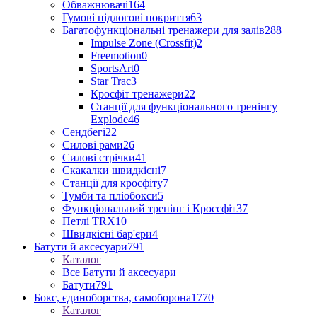
Обважнювачі
164
Гумові підлогові покриття
63
Багатофункціональні тренажери для залів
288
Impulse Zone (Crossfit)
2
Freemotion
0
SportsArt
0
Star Trac
3
Кросфіт тренажери
22
Станції для функціонального тренінгу
Explode
46
Сендбегі
22
Силові рами
26
Силові стрічки
41
Скакалки швидкісні
7
Станції для кросфіту
7
Тумби та пліобокси
5
Функціональний тренінг і Кроссфіт
37
Петлі TRX
10
Швидкісні бар'єри
4
Батути й аксесуари
791
Каталог
Все Батути й аксесуари
Батути
791
Бокс, єдиноборства, самоборона
1770
Каталог