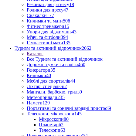
Резинки для фітнесу
18
Ролики для пресу
47
Скакалки
177
Килимки та мати
506
Фітнес тренажери
15
Упори для віджимань
43
М'ячі та фітболи
394
Гімнастичні мати
135
Туризм та активний відпочинок
2062
Каталог
Все Туризм та активний відпочинок
Дорожні сумки та валізи
460
Генератори
35
Килимки
40
Меблі для спортзалів
44
Ліхтарі спеціальні
2
Мангали, барбекю, гриль
9
Метеоприлади
235
Намети
129
Портативні та сонячні зарядні пристрої
9
Телескопи, мікроскопи
145
Мікроскопи
80
Планетарії
2
Телескопи
63
Полювання та стрілянина
354