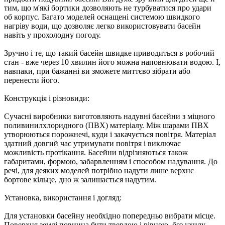
тим, що м'які бортики дозволяють не турбуватися про удари
об корпус. Багато моделей оснащені системою швидкого
нагріву води, що дозволяє легко використовувати басейн
навіть у прохолодну погоду.
Зручно і те, що такий басейн швидке приводиться в робочий
стан - вже через 10 хвилин його можна наповнювати водою. І,
навпаки, при бажанні ви зможете миттєво зібрати або
перенести його.
Конструкція і різновиди:
Сучасні виробники виготовляють надувні басейни з міцного
поливинилхлоридного (ПВХ) матеріалу. Між шарами ПВХ
утворюються порожнечі, куди і закачується повітря. Матеріал
здатний довгий час утримувати повітря і виключає
можливість протікання. Басейни відрізняються також
габаритами, формою, забарвленням і способом надування. До
речі, для деяких моделей потрібно надути лише верхнє
бортове кільце, дно ж залишається надутим.
Установка, використання і догляд:
Для установки басейну необхідно попередньо вибрати місце.
Поверхня землі повинна бути твердою і рівною, без ухилу.