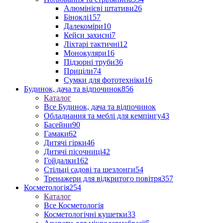
Алюмінієві штативи
26
Біноклі
157
Далекоміри
10
Кейси захисні
7
Ліхтарі тактичні
12
Монокуляри
16
Підзорні труби
36
Приціли
74
Сумки для фототехніки
16
Будинок, дача та відпочинок
856
Каталог
Все Будинок, дача та відпочинок
Обладнання та меблі для кемпінгу
43
Басейни
90
Гамаки
62
Дитячі гірки
46
Дитячі пісочниці
42
Гойдалки
162
Стільці садові та шезлонги
54
Тренажери для відкритого повітря
357
Косметологія
254
Каталог
Все Косметологія
Косметологічні кушетки
33