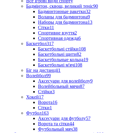
Все Ігрові види спорту
Бадмінтон, сквош, великий теніс
90
Бадминтонные ракетки
32
Воланы для бадминтона
9
Наборы для бадминтона
13
Сітки
11
Спортивне взуття
2
Спортивная одежда
6
Баскетбол
317
Баскетбольні стійки
108
Баскетбольні щити
82
Баскетбольные кольца
19
Баскетбольні м'ячі
108
Біг на дистанції
1
Волейбол
99
Аксесуари для волейболу
9
Волейбольный мячи
87
Стійки
3
Хокей
17
Ворота
16
Сітки
1
Футбол
163
Аксесуари для футболу
57
Ворота та сітки
44
Футбольный мяч
38