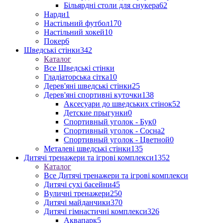
Більярдні столи для снукера
62
Нарди
1
Настільний футбол
170
Настільний хокей
10
Покер
6
Шведські стінки
342
Каталог
Все Шведські стінки
Гладіаторська сітка
10
Дерев'яні шведські стінки
25
Дерев'яні спортивні куточки
138
Аксесуари до шведських стінок
52
Детские прыгунки
0
Спортивный уголок - Бук
0
Спортивный уголок - Сосна
2
Спортивный уголок - Цветной
0
Металеві шведські стінки
135
Дитячі тренажери та ігрові комплекси
1352
Каталог
Все Дитячі тренажери та ігрові комплекси
Дитячі сухі басейни
45
Вуличні тренажери
250
Дитячі майданчики
370
Дитячі гімнастичні комплекси
326
Аквапарк
5