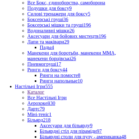
Все Бокс, єдиноборства, самоборона
Подушки для боксу
9
Силові тренажери для боксу
5
Боксерські груші
36
Боксерські мішки та груші
196
Водоналивні мішки
26
Аксесуари для бойових мистецтв
196
Лапи та маківари
29
Пады
4
Манекени для боротьби, манекени ММА,
манекени борцівські
26
Пневмогруші
17
Ринги для боксу
44
Ринги на помосте
8
Ринги напольные
10
Настільні Ігри
555
Каталог
Все Настільні Ігри
Аерохокей
30
Дартс
79
Міні-теніс
1
Більярд
218
Аксесуари для більярду
9
Більярдні стіл для піраміди
97
Більярдні столи для пулу - американка
48