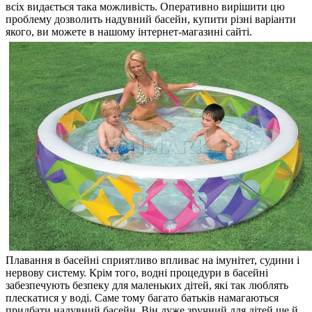
всіх видається така можливість. Оперативно вирішити цю
проблему дозволить надувний басейн, купити різні варіанти
якого, ви можете в нашому інтернет-магазині сайті.
Плавання в басейні сприятливо впливає на імунітет, судини і
нервову систему. Крім того, водні процедури в басейні
забезпечують безпеку для маленьких дітей, які так люблять
плескатися у воді. Саме тому багато батьків намагаються
придбати надувний басейн. Він дуже зручний для дітей ще й