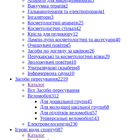
Апарати для мікродермабразії
5
Вакуумна терапія
2
Гальванотерапія та електропорація
1
Інгалятори
3
Косметологічні апарати
25
Косметологічні стільці
42
Крісла для педикюру
12
Лампи-лупи косметологічні та аксесуари
40
Очищувачі повітря
5
Засоби по догляду за шкірою
26
Перукарські та косметологічні візки
29
Зволожувачі повітря
10
Ультразвукові скрабери
8
Інфрачервона сауна
10
Засоби пересування
2219
Каталог
Все Засоби пересування
Веломобілі
312
Для дошкільної групи
45
Для молодшої шкільної групи
68
Для підлітків веломобілі
57
Універсальні веломобілі
143
Електровелосипеди
236
Ігрові види спорту
687
Каталог