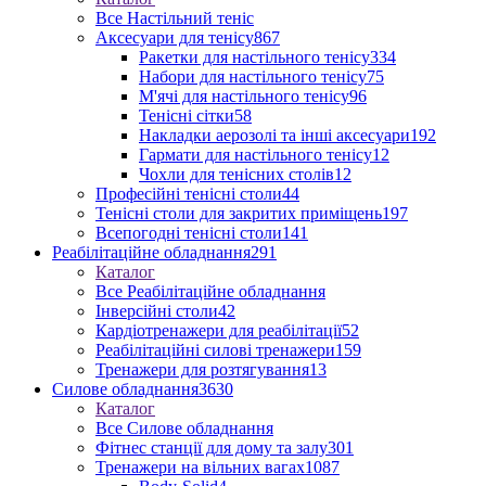
Все Настільний теніс
Аксесуари для тенісу
867
Ракетки для настільного тенісу
334
Набори для настільного тенісу
75
М'ячі для настільного тенісу
96
Тенісні сітки
58
Накладки аерозолі та інші аксесуари
192
Гармати для настільного тенісу
12
Чохли для тенісних столів
12
Професійні тенісні столи
44
Тенісні столи для закритих приміщень
197
Всепогодні тенісні столи
141
Реабілітаційне обладнання
291
Каталог
Все Реабілітаційне обладнання
Інверсійні столи
42
Кардіотренажери для реабілітації
52
Реабілітаційні силові тренажери
159
Тренажери для розтягування
13
Силове обладнання
3630
Каталог
Все Силове обладнання
Фітнес станції для дому та залу
301
Тренажери на вільних вагах
1087