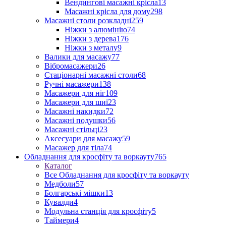
Вендингові масажні крісла
13
Масажні крісла для дому
298
Масажні столи розкладні
259
Ніжки з алюмінію
74
Ніжки з дерева
176
Ніжки з металу
9
Валики для масажу
77
Вібромасажери
26
Стаціонарні масажні столи
68
Ручні масажери
138
Масажери для ніг
109
Масажери для шиї
23
Масажні накидки
72
Масажні подушки
56
Масажні стільці
23
Аксесуари для масажу
59
Масажер для тіла
74
Обладнання для кросфіту та воркауту
765
Каталог
Все Обладнання для кросфіту та воркауту
Медболи
57
Болгарські мішки
13
Кувалди
4
Модульна станція для кросфіту
5
Таймери
4