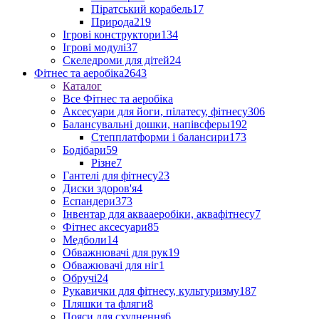
Піратський корабель
17
Природа
219
Ігрові конструктори
134
Ігрові модулі
37
Скеледроми для дітей
24
Фітнес та аеробіка
2643
Каталог
Все Фітнес та аеробіка
Аксесуари для йоги, пілатесу, фітнесу
306
Балансувальні дошки, напівсферы
192
Степплатформи і балансири
173
Бодібари
59
Різне
7
Гантелі для фітнесу
23
Диски здоров'я
4
Еспандери
373
Інвентар для аквааеробіки, аквафітнесу
7
Фітнес аксесуари
85
Медболи
14
Обважнювачі для рук
19
Обважювачі для ніг
1
Обручі
24
Рукавички для фітнесу, культуризму
187
Пляшки та фляги
8
Пояси для схуднення
6