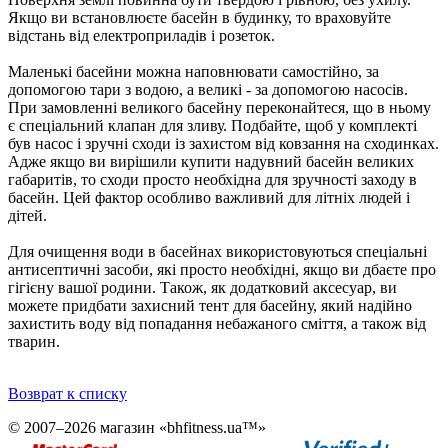
Якщо ви встановлюєте басейн в будинку, то враховуйте
відстань від електроприладів і розеток.
Маленькі басейни можна наповнювати самостійно, за
допомогою тари з водою, а великі - за допомогою насосів.
При замовленні великого басейну переконайтеся, що в ньому
є спеціальний клапан для зливу. Подбайте, щоб у комплекті
був насос і зручні сходи із захистом від ковзання на сходинках.
Адже якщо ви вирішили купити надувний басейн великих
габаритів, то сходи просто необхідна для зручності заходу в
басейн. Цей фактор особливо важливий для літніх людей і
дітей.
Для очищення води в басейнах використовуються спеціальні
антисептичні засоби, які просто необхідні, якщо ви дбаєте про
гігієну вашої родини. Також, як додатковий аксесуар, ви
можете придбати захисний тент для басейну, який надійно
захистить воду від попадання небажаного сміття, а також від
тварин.
Возврат к списку
© 2007–2026 магазин «bhfitness.ua™»