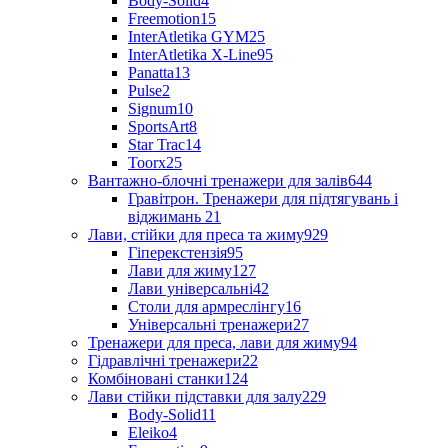
Body-Solid
4
Freemotion
15
InterAtletika GYM
25
InterAtletika X-Line
95
Panatta
13
Pulse
2
Signum
10
SportsArt
8
Star Trac
14
Toorx
25
Вантажно-блочні тренажери для залів
644
Гравітрон. Тренажери для підтягувань і
віджимань
21
Лави, стійки для преса та жиму
929
Гіперекстензія
95
Лави для жиму
127
Лави універсальні
42
Столи для армреслінгу
16
Універсальні тренажери
27
Тренажери для преса, лави для жиму
94
Гідравлічні тренажери
22
Комбіновані станки
124
Лави стійки підставки для залу
229
Body-Solid
11
Eleiko
4